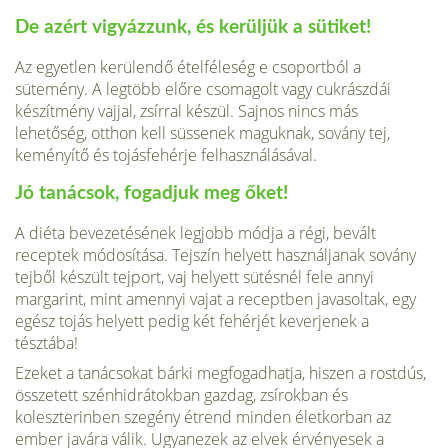
De azért vigyázzunk, és kerüljük a sütiket!
Az egyetlen kerülendő ételféleség e csoportból a
sütemény. A legtöbb előre csomagolt vagy cukrászdái
készítmény vajjal, zsírral készül. Sajnos nincs más
lehetőség, otthon kell süssenek maguknak, sovány tej,
keményítő és tojásfehérje felhasználásával.
Jó tanácsok, fogadjuk meg őket!
A diéta bevezetésének legjobb módja a régi, bevált
receptek módosítása. Tejszín helyett használjanak sovány
tejből készült tejport, vaj helyett sütésnél fele annyi
margarint, mint amennyi vajat a receptben javasoltak, egy
egész tojás helyett pedig két fehérjét keverjenek a
tésztába!
Ezeket a tanácsokat bárki megfogadhatja, hiszen a rostdús,
összetett szénhidrátokban gazdag, zsírokban és
koleszterinben szegény étrend minden életkorban az
ember javára válik. Ugyanezek az elvek érvényesek a