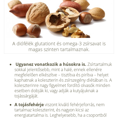
A diófélék glutationt és omega-3 zsírsavat is
magas szinten tartalmaznak.
Ugyanez vonatkozik a húsokra is.
Zsírtartalmuk
sokkal jelentősebb, mint a halé, ennek ellenére
megfelelően elkészítve – tisztítva és pirítva – helyet
kaphatnak a koleszterin és zsírszegény diétában is. A
koleszterinre nagy figyelmet fordító olvasók minden
esetben dobják ki, vagy adják a kutyájuknak a
tojássárgáját.
A tojásfehérje
viszont kiváló fehérjeforrás, nem
tartalmaz koleszterint, és nagyon kicsi az
energiatartalma is. Leghelyesebb, ha a csoportból