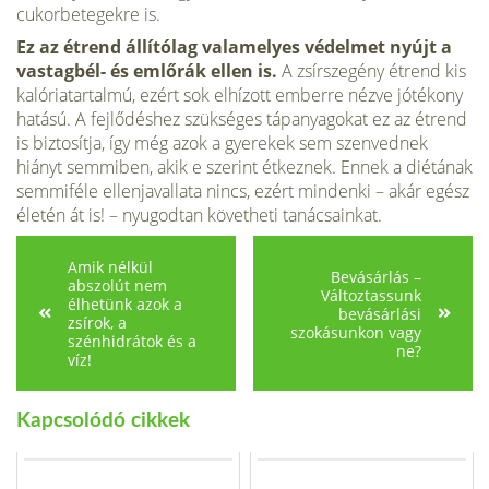
cukorbetegekre is.
Ez az étrend állítólag valamelyes védelmet nyújt a
vastagbél- és emlőrák ellen is.
A zsírszegény étrend kis
kalóriatartalmú, ezért sok elhízott emberre nézve jótékony
hatású. A fejlődéshez szükséges tápanyagokat ez az étrend
is biztosítja, így még azok a gyerekek sem szenvednek
hiányt semmiben, akik e szerint étkeznek. Ennek a diétának
semmiféle ellenjavallata nincs, ezért mindenki – akár egész
életén át is! – nyugodtan követheti tanácsainkat.
Amik nélkül
Bevásárlás –
abszolút nem
Változtassunk
élhetünk azok a
bevásárlási
zsírok, a
szokásunkon vagy
szénhidrátok és a
ne?
víz!
Kapcsolódó cikkek