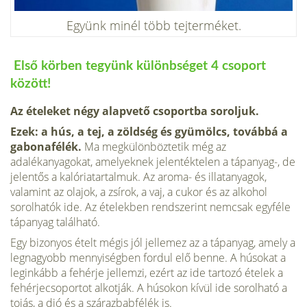
Együnk minél több tejterméket.
Első körben tegyünk különbséget 4 csoport
között!
Az ételeket négy alapvető csoportba soroljuk.
Ezek: a hús, a tej, a zöldség és gyümölcs, továbbá a
gabonafélék.
Ma megkülönböztetik még az
adalékanyagokat, amelyeknek jelentéktelen a tápanyag-, de
jelentős a kalóriatartalmuk. Az aroma- és illatanyagok,
valamint az olajok, a zsírok, a vaj, a cukor és az alkohol
sorolhatók ide. Az ételekben rendszerint nemcsak egyféle
tápanyag található.
Egy bizonyos ételt mégis jól jellemez az a tápanyag, amely a
legnagyobb mennyiségben fordul elő benne. A húsokat a
leginkább a fehérje jellemzi, ezért az ide tartozó ételek a
fehérjecsoportot alkotják. A húsokon kívül ide sorolható a
tojás, a dió és a szárazbabfélék is.