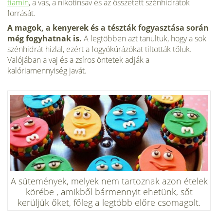
tiamin
, a vas, a nikotinsav és az összetett szénhidrátok
forrását.
A magok, a kenyerek és a tészták fogyasztása során
még fogyhatnak is.
A legtöbben azt tanultuk, hogy a sok
szénhidrát hizlal, ezért a fogyókúrázókat tiltották tőlük.
Valójában a vaj és a zsíros öntetek adják a
kalóriamennyiség javát.
A sütemények, melyek nem tartoznak azon ételek
körébe , amikből bármennyit ehetünk, sőt
kerüljük őket, főleg a legtöbb előre csomagolt.