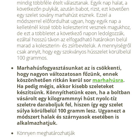
mindig többféle ételt választanak. Egyik nap halat, a
következőn pulykát, azután babot, rizst, ezt követően
egy szelet sovány marhahúst esznek. Ezzel a
módszerrel előfordulhat ugyan, hogy egyik nap a
kelleténél kissé több koleszterint vesznek magukhoz,
de ezt a többletet a következő napon ledolgozzák,
ezáltal hosszú távon az elfogadható határokon belül
marad a koleszterin- és zsírbevitelük. A mennyiségről
csak annyit, hogy egy szokványos hússzelet körülbelül
100 grammos.
Marhahúsfogyasztásunkat az is csökkenti,
hogy nagyon változatosan főzünk, ennek
köszönhetően ritkán kerül sor
marhahúsra
.
Ha pedig mégis, akkor kisebb szeleteket
készítsünk. Könnyíthetünk ezen, ha a boltban
vásárolt egy kilogrammnyi húst nyolc-tíz
szeletre daraboljuk fel, hiszen így egy szelet
súlya körülbelül 100 gramm lesz. Ugyanezt a
módszert halak és szárnyasok esetében is
alkalmazhatjuk.
Könnyen meghatározhatják