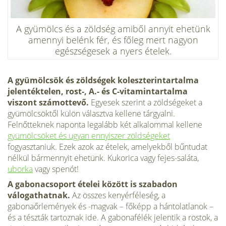
A gyümölcs és a zöldség amiből annyit ehetünk
amennyi belénk fér, és főleg mert nagyon
egészségesek a nyers ételek.
A gyümölcsök és zöldségek koleszterintartalma
jelentéktelen, rost-, A.- és C-vitamintartalma
viszont számottevő.
Egyesek szerint a zöldségeket a
gyümölcsöktől külön választva kellene tárgyalni.
Felnőtteknek naponta legalább két alkalommal kellene
gyümölcsöket és ugyan ennyiszer zöldségeket
fogyasztaniuk. Ezek azok az ételek, amelyekből bűntudat
nélkül bármennyit ehetünk. Kukorica vagy fejes-saláta,
uborka
vagy spenót!
A gabonacsoport ételei között is szabadon
válogathatnak.
Az összes kenyérféleség, a
gabonaőrlemények és -magvak – főképp a hántolatlanok –
és a tészták tartoznak ide. A gabonafélék jelentik a rostok, a