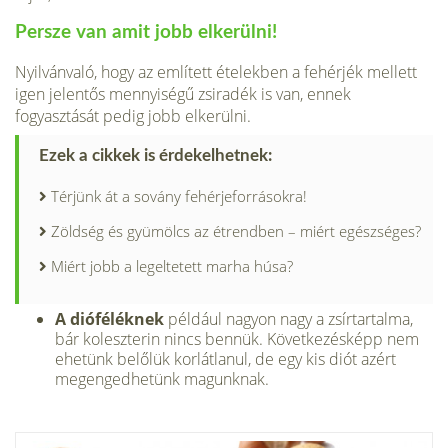
Persze van amit jobb elkerülni!
Nyilvánvaló, hogy az említett ételekben a fehérjék mellett
igen jelentős mennyiségű zsiradék is van, ennek
fogyasztását pedig jobb elkerülni.
Ezek a cikkek is érdekelhetnek:
Térjünk át a sovány fehérjeforrásokra!
Zöldség és gyümölcs az étrendben – miért egészséges?
Miért jobb a legeltetett marha húsa?
A dióféléknek
például nagyon nagy a zsírtartalma,
bár koleszterin nincs bennük. Következésképp nem
ehetünk belőlük korlátlanul, de egy kis diót azért
megengedhetünk magunknak.