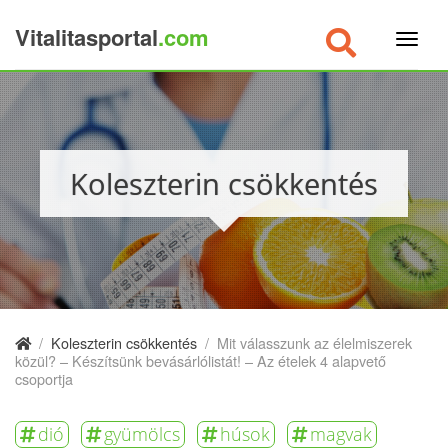
Vitalitasportal
.com
×
Koleszterin csökkentés
/
Koleszterin csökkentés
/
Mit válasszunk az élelmiszerek
közül? – Készítsünk bevásárlólistát! – Az ételek 4 alapvető
csoportja
dió
gyümölcs
húsok
magvak