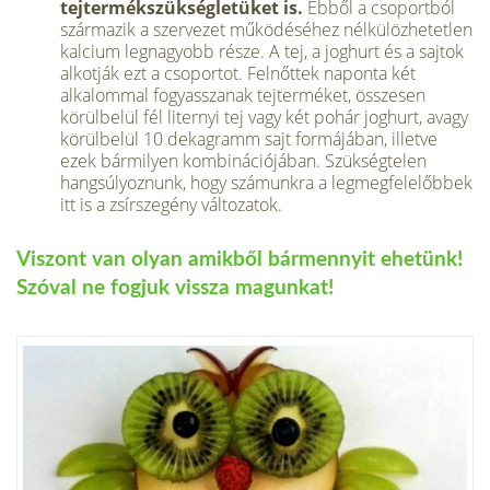
tejtermékszükségletüket is.
Ebből a csoportból
származik a szervezet működéséhez nélkülözhetetlen
kalcium legnagyobb része. A tej, a joghurt és a sajtok
alkotják ezt a csoportot. Felnőttek naponta két
alkalommal fogyasszanak tejterméket, összesen
körülbelül fél liternyi tej vagy két pohár joghurt, avagy
körülbelül 10 dekagramm sajt formájában, illetve
ezek bármilyen kombinációjában. Szükségtelen
hangsúlyoznunk, hogy számunkra a legmegfelelőbbek
itt is a zsírszegény változatok.
Viszont van olyan amikből bármennyit ehetünk!
Szóval ne fogjuk vissza magunkat!