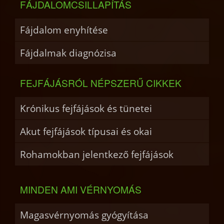
FÁJDALOMCSILLAPÍTÁS
Fájdalom enyhítése
Fájdalmak diagnózisa
FEJFÁJÁSRÓL NÉPSZERŰ CIKKEK
Krónikus fejfájások és tünetei
Akut fejfájások típusai és okai
Rohamokban jelentkező fejfájások
MINDEN AMI VÉRNYOMÁS
Magasvérnyomás gyógyítása