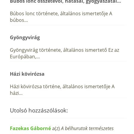
Búbos lonc összetevői, hatásai, gyógyászatai…
Búbos lonc története, általános ismertetője A
búbos…
Gyöngyvirág
Gyöngyvirág története, általános ismertető Ez az
Európában,…
Házi kövirózsa
Házi kövirózsa történe, általános ismertetője A
házi…
Utolsó hozzászólások:
Fazekas Gáborné
a(z)
A bélhurutok természetes