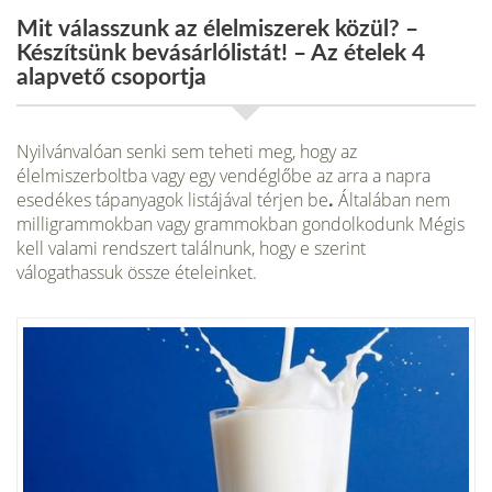
Mit válasszunk az élelmiszerek közül? –
Készítsünk bevásárlólistát! – Az ételek 4
alapvető csoportja
Nyilvánvalóan senki sem teheti meg, hogy az
élelmiszerboltba vagy egy vendéglőbe az arra a napra
esedékes tápanyagok listájával térjen be
.
Általában nem
milligrammokban vagy grammokban gondolkodunk Mégis
kell valami rendszert találnunk, hogy e szerint
válogathassuk össze ételeinket.