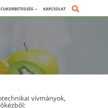
CUKORBETEGSÉG
KAPCSOLAT
otechnikai vívmányok,
sőkézből: