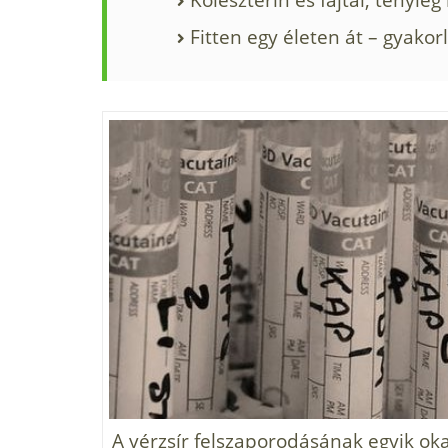
Fitten egy életen át – gyakor
A vérzsír felszaporodásának egyik oka