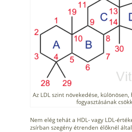
Az LDL szint növekedése, különösen, 
fogyasztásának csökk
Nem elég tehát a HDL- vagy LDL-értéke
zsírban szegény étrenden élőknél álta