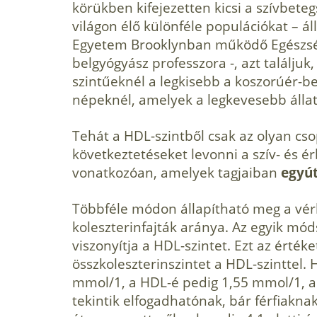
körükben kifejezetten kicsi a szívbet
világon élő különféle populációkat – áll
Egyetem Brooklynban működő Egészsé
belgyógyász professzora -, azt találju
szintűeknél a legkisebb a koszorúér-be
népeknél, amelyek a legkevesebb állati
Tehát a HDL-szintből csak az olyan cs
következtetéseket levonni a szív- és 
vonatkozóan, amelyek tagjaiban
egyút
Többféle módon állapítható meg a vér
koleszterinfajták aránya. Az egyik mód
viszonyítja a HDL-szintet. Ezt az érték
összkoleszterinszintet a HDL-szinttel. 
mmol/1, a HDL-é pedig 1,55 mmol/1, akk
tekintik elfogadhatónak, bár férfiakna