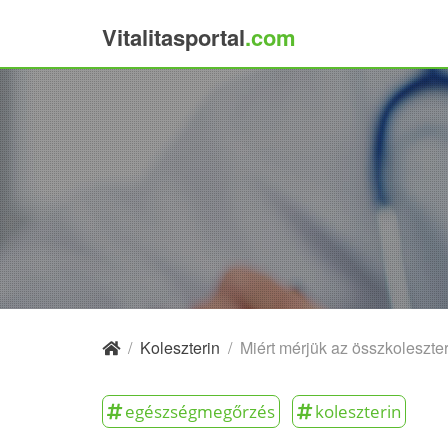
Vitalitasportal
.com
×
/
Koleszterin
/
Miért mérjük az összkoleszteri
egészségmegőrzés
koleszterin