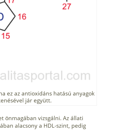
ha ez az antioxidáns hatású anyagok
enésével jár együtt.
t önmagában vizsgálni. Az állati
lában alacsony a HDL-szint, pedig