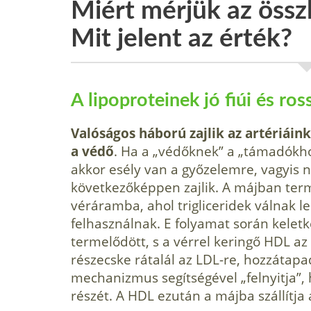
Miért mérjük az összk
Mit jelent az érték?
A lipoproteinek jó fiúi és ross
Valóságos háború zajlik az artériái
a védő
. Ha a „védőknek” a „támadókho
akkor esély van a győzelemre, vagyis 
következőképpen zajlik. A májban ter
véráramba, ahol trigliceridek válnak le
felhasználnak. E folyamat során keletk
termelődött, s a vérrel keringő HDL az
részecske rátalál az LDL-re, hozzátapa
mechanizmus segítségével „felnyitja”, 
részét. A HDL ezután a májba szállítja 