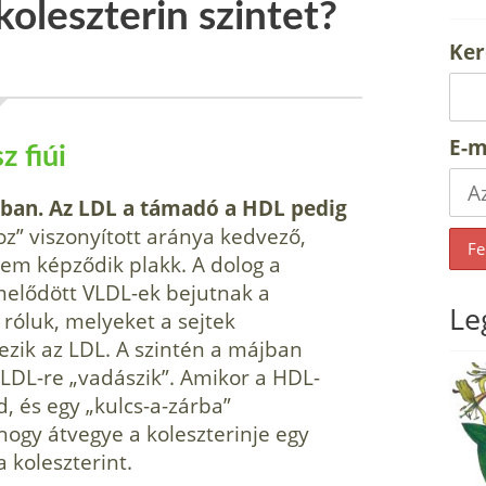
oleszterin szintet?
Ker
E-m
z fiúi
nkban. Az LDL a támadó a HDL pedig
z” viszonyított aránya kedvező,
nem képződik plakk. A dolog a
melődött VLDL-ek bejutnak a
Le
 róluk, melyeket a sejtek
ezik az LDL. A szintén a májban
 LDL-re „vadászik”. Amikor a HDL-
d, és egy „kulcs-a-zárba”
hogy átvegye a koleszterinje egy
a koleszterint.