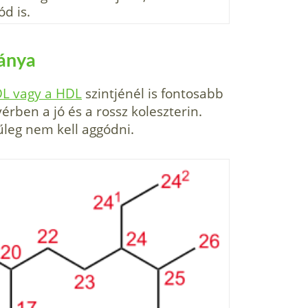
d is.
ránya
L vagy a HDL
szintjénél is fontosabb
érben a jó és a rossz koleszterin.
űleg nem kell aggódni.