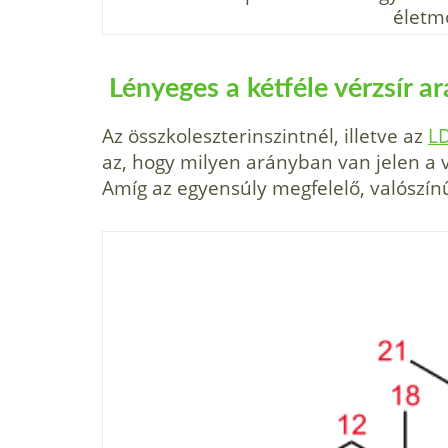
életmó
Lényeges a kétféle vérzsír a
Az összkoleszterinszintnél, illetve az
LD
az, hogy milyen arányban van jelen a v
Amíg az egyensúly megfelelő, valószín