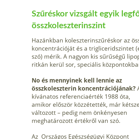
Szűréskor vizsgált egyik legf
összkoleszterinszint
Hazánkban koleszterinszűréskor az öss
koncentrációját és a trigliceridszintet
szó) mérik. A nagyon kis sűrűségű lip
ritkán kerül sor, speciális központokba
No és mennyinek kell lennie az
összkoleszterin koncentrációjának?
kívánatos referenciaérték 1988 óta,
amikor először közzétették, már kétsz
változott – pedig nem önkényesen
meghatározott értékről van szó.
Az Országos Egészségügyi Központ