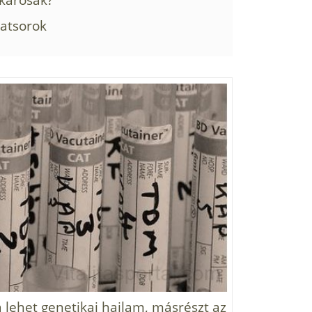
latsorok
 lehet genetikai hajlam, másrészt az