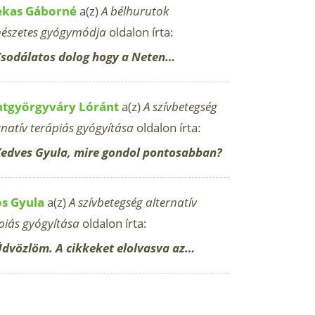
ekas Gáborné
a(z)
A bélhurutok
észetes gyógymódja
oldalon írta:
sodálatos dolog hogy a Neten…
ntgyörgyváry Lóránt
a(z)
A szívbetegség
rnatív terápiás gyógyítása
oldalon írta:
edves Gyula, mire gondol pontosabban?
os Gyula
a(z)
A szívbetegség alternatív
piás gyógyítása
oldalon írta:
dvözlöm. A cikkeket elolvasva az…