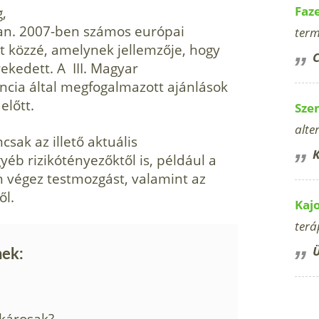
g,
Faz
ában. 2007-ben számos európai
term
tt közzé, amelynek jellemzője, hogy
C
ekedett. A III. Magyar
ncia által megfogalmazott ajánlások
előtt.
Sze
alte
sak az illető aktuális
K
yéb rizikótényezőktől is, például a
an végez testmozgást, valamint az
ől.
Kaj
terá
Ü
nek:
 károsak?