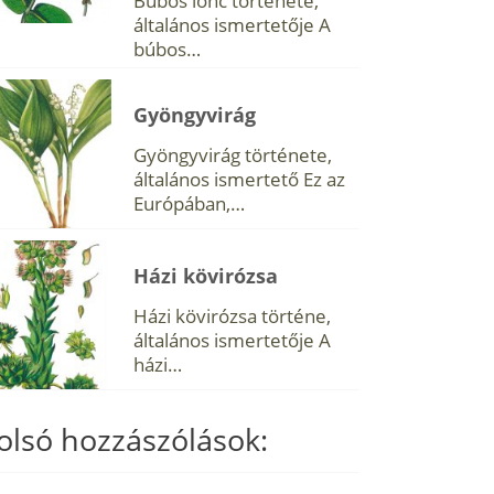
Búbos lonc története,
általános ismertetője A
búbos…
Gyöngyvirág
Gyöngyvirág története,
általános ismertető Ez az
Európában,…
Házi kövirózsa
Házi kövirózsa történe,
általános ismertetője A
házi…
olsó hozzászólások: