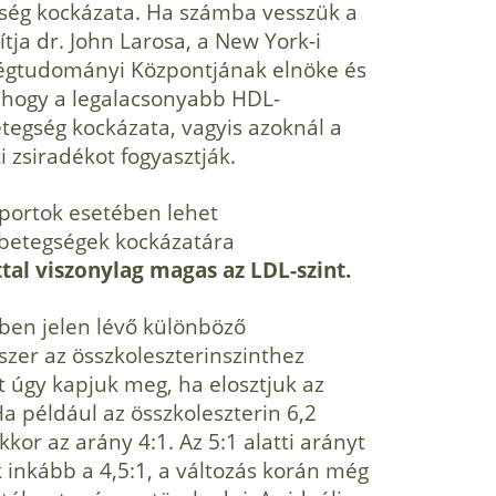
egség kockázata. Ha számba vesszük a
ítja dr. John Larosa, a New York-i
gtudományi Központjának elnöke és
k, hogy a legalacsonyabb HDL-
tegség kockázata, vagyis azoknál a
 zsiradékot fogyasztják.
oportok esetében lehet
érbetegségek kockázatára
tal viszonylag magas az LDL-szint.
ben jelen lévő különböző
szer az összkoleszterinszinthez
et úgy kapjuk meg, ha elosztjuk az
Ha például az összkoleszterin 6,2
or az arány 4:1. Az 5:1 alatti arányt
k inkább a 4,5:1, a változás korán még