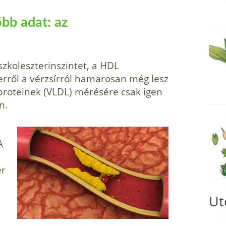
őbb adat: az
zkoleszterinszintet, a HDL
 (erről a vérzsírról hamarosan még lesz
oproteinek (VLDL) mérésére csak igen
n.
A
er
Ut