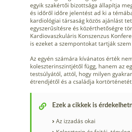
egyik szakértői bizottsága állapítja me
és időről időre jelentést ad ki a tém
kardiológiai társaság közös ajánlást te
egyszerűsítésre és közérthetőségre tör
Kardiovaszkuláris Konszenzus Konfere
is ezeket a szempontokat tartják szem 
Az egyén számára kívánatos érték nemc
koleszterinszintjétől függ, hanem az eg
testsúlyától, attól, hogy milyen gyakr
étrendjétől és a családja kortörténetét
Ezek a cikkek is érdekelhet
Az izzadás okai
Koleszterin és fajtái, tényleg