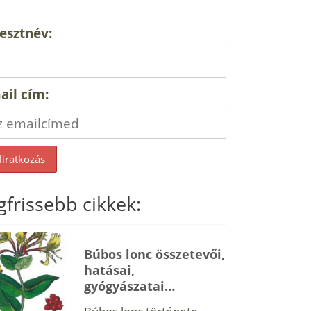
esztnév:
ail cím:
gfrissebb cikkek:
Búbos lonc összetevői,
hatásai,
gyógyászatai…