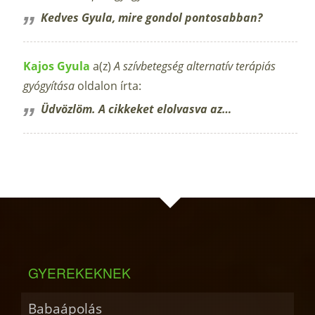
Kedves Gyula, mire gondol pontosabban?
Kajos Gyula
a(z)
A szívbetegség alternatív terápiás
gyógyítása
oldalon írta:
Üdvözlöm. A cikkeket elolvasva az…
GYEREKEKNEK
Babaápolás