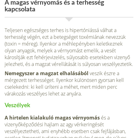
A magas vérnyomás és a terhesség
kapcsolata
Teljesen egészséges terhes is hipertóniássá válhat a
terhesség végén, ezt a betegséget toxémiának nevezzük
(toxin = méreg). Ilyenkor a méhlepényben keletkeznek
olyan anyagok, melyek a vérnyomást emelik, a vesét
károsítják ezt fehérjevizelés, súlyosabb esetekben vizenyő
jelezheti, és a magzat vérellátását is súlyosan veszélyezte­tik.
Nemegyszer a magzat elhalásából
veszik észre a
mérgezett ter­hességet. Ilyenkor különösen gyorsan kell
cselekedni: ki kell üríteni a méhet, mert miden perc
várakozás veszélyes lehet az anyára.
Veszélyek
A hirtelen kialakuló magas vérnyomás
és a
vizenyőképződési hajlam az agy vérkeringését
veszélyeztetheti, ami enyhébb esetben csak fej­fájásban,