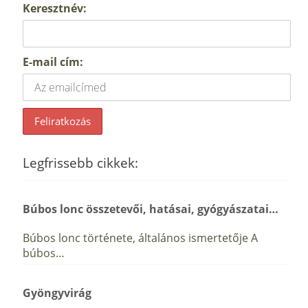
Keresztnév:
E-mail cím:
Legfrissebb cikkek:
Búbos lonc összetevői, hatásai, gyógyászatai…
Búbos lonc története, általános ismertetője A
búbos…
Gyöngyvirág