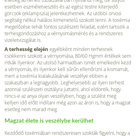
esetleg átmeneti tudatzavarban nyilvánul meg, de súlyos
esetben eszméletvesztés és az egész testre kiterjedő
görcsök (ek­lampszia) jelentkezhetnek. Az utóbbi orvosi
segítség nélkül halálos kimenetelű szokott lenni. A toxémia
megelőzése tehát fontos szülé­szeti feladat, ezért tartozik a
terhesgondozáshoz a vérnyomásmérés és a rendszeres
vizeletvizsgálat is.
A terhesség elején
egyébként minden terhesnek
csökkenni szokott a vérnyomása, 80/60 Hgmm ér­tékek sem
ritkák ilyenkor. Az utolsó harmadban ismét emelkedni kezd
a vérnyomás, és ilyenkor kell sűrűn ellenőrizni a kismamát,
mert a toxémia kialakulásának veszélye ebben a
szakaszban a legna­gyobb. Leghelyesebb az ilyen terhest
azonnal szülészeti osztályra juttatni, ahol eldöntik, hogy
nincs-e az anya olyan veszélyben, hogy a szülést meg
kelljen idő előtt indítani még azon az áron is, hogy a magzat
esetleg nem marad meg.
Magzat élete is veszélybe kerülhet
Kezdődő toxémiában rendszeresen szokták figyelni, hogy a