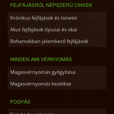
FEJFÁJÁSRÓL NÉPSZERŰ CIKKEK
Krónikus fejfájások és tünetei
Akut fejfájások típusai és okai
Rohamokban jelentkező fejfájások
MINDEN AMI VÉRNYOMÁS
Magasvérnyomás gyógyítása
Magasvérnyomás kezelése
FOGYÁS