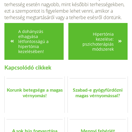
terhesség esetén nagyobb, mint későbbi terhességekben,
ezt a szempontot is figyelembe lehet venni, amikor a
terhes­ség megtartásáról vagy a teherbe esésről döntünk.
A dohányzás
Hipertónia
elhagyása
kezelése:
létfontosságú a
pszichoterápiás
hipertónia
módszerek
kezelésében!
Kapcsolódó cikkek
Korunk betegsége a magas
Szabad-e gyógyfürdőzni
vérnyomás!
magas vérnyomással?
A sok hús fogyasztása
Mennyi fehérjét