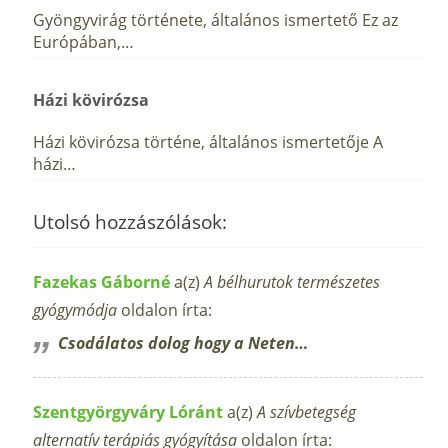
Gyöngyvirág története, általános ismertető Ez az
Európában,…
Házi kövirózsa
Házi kövirózsa történe, általános ismertetője A
házi…
Utolsó hozzászólások:
Fazekas Gáborné
a(z)
A bélhurutok természetes
gyógymódja
oldalon írta:
Csodálatos dolog hogy a Neten…
Szentgyörgyváry Lóránt
a(z)
A szívbetegség
alternatív terápiás gyógyítása
oldalon írta: