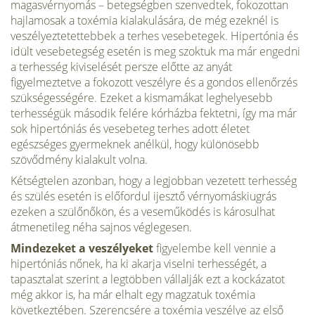
magasvérnyomás­ – betegségben szenvedtek, fokozottan
hajlamosak a toxémia kialakulá­sára, de még ezeknél is
veszélyeztetettebbek a terhes vesebetegek. Hipertónia és
idült vesebetegség esetén is meg szoktuk ma már en­gedni
a terhesség kiviselését persze előtte az anyát
figyelmeztetve a fokozott veszélyre és a gondos ellenőrzés
szükségességére. Ezeket a kismamákat leghelyesebb
terhességük második felére kórházba fektetni, így ma már
sok hipertóniás és vesebeteg terhes adott életet
egészséges gyermeknek anélkül, hogy különösebb
szövődmény ki­alakult volna.
Kétségtelen azonban, hogy a legjobban vezetett ter­hesség
és szülés esetén is előfordul ijesztő vérnyomáskiugrás
ezeken a szülőnőkön, és a veseműködés is károsulhat
átmenetileg néha sajnos véglegesen.
Mindezeket a veszélyeket
figyelembe kell vennie a
hipertóniás nőnek, ha ki akarja viselni terhességét, a
tapasztalat szerint a legtöbben vállalják ezt a kockázatot
még akkor is, ha már elhalt egy magzatuk toxémia
következtében. Szerencsére a toxémia veszélye az első