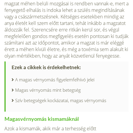
magzat méhen belüli mozgásai is rendben vannak-e, mert a
fenyegető elhalás is indoka lehet a szülés megindí­tásának
vagy a császármetszésnek. Kétséges esetekben mindig az
anya életét kell szem előtt tartani, tehát inkább a magzatot
áldozzák fel. Szerencsére erre ritkán kerül sor, és végül
megfelelően gon­dos megfigyelés esetén pontosan ki tudják
számítani azt az idő­pontot, amikor a magzat is már eléggé
érett a méhen kívüli életre, és még a toxémia sem alakult ki
olyan mértékben, hogy az anyát köz­vetlenül fenyegesse.
Ezek a cikkek is érdekelhetnek:
A magas vérnyomás figyelemfelhívó jelei
Magas vérnyomás mint betegség
Szív betegségek kockázatai, magas vérnyomás
Magasvérnyomás­ kismamáknál
Azok a kismamák, akik már a terhesség előtt