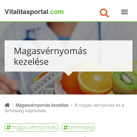
Vitalitasportal
.com
×
Magasvérnyomás
kezelése
/
Magasvérnyomás kezelése
/
A magas vérnyomás és a
terhesség kapcsolata
magas vérnyomás
terhesség