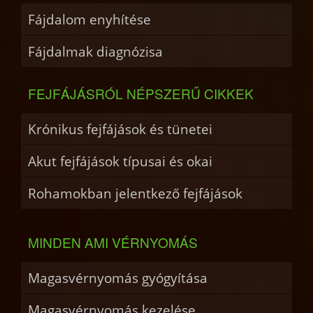
Fájdalom enyhítése
Fájdalmak diagnózisa
FEJFÁJÁSRÓL NÉPSZERŰ CIKKEK
Krónikus fejfájások és tünetei
Akut fejfájások típusai és okai
Rohamokban jelentkező fejfájások
MINDEN AMI VÉRNYOMÁS
Magasvérnyomás gyógyítása
Magasvérnyomás kezelése