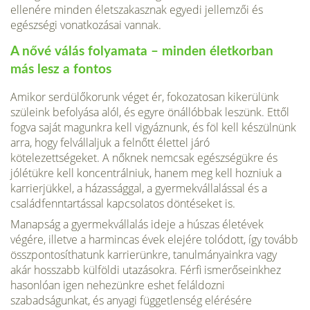
ellenére minden életszakasznak egyedi jellemzői és
egészségi vonatkozásai vannak.
A nővé válás folyamata – minden életkorban
más lesz a fontos
Amikor serdülőkorunk véget ér, fokozatosan kikerülünk
szüleink befolyása alól, és egyre önállóbbak leszünk. Ettől
fogva saját magunkra kell vigyáznunk, és föl kell készülnünk
arra, hogy felvállaljuk a felnőtt élettel járó
kötelezettségeket. A nőknek nemcsak egészségükre és
jólétükre kell koncentrálniuk, hanem meg kell hozniuk a
karrierjükkel, a házassággal, a gyermekvállalással és a
családfenntartással kapcsolatos döntéseket is.
Manapság a gyermekvállalás ideje a húszas életévek
végére, illetve a harmincas évek elejére tolódott, így tovább
összpontosíthatunk karrierünkre, tanulmányainkra vagy
akár hosszabb külföldi utazásokra. Férfi ismerőseinkhez
hasonlóan igen nehezünkre eshet feláldozni
szabadságunkat, és anyagi függetlenség elérésére