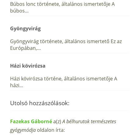
Búbos lonc története, általános ismertetője A
búbos…
Gyöngyvirág
Gyöngyvirág története, általános ismertető Ez az
Európában,…
Házi kövirózsa
Házi kövirózsa történe, általános ismertetője A
házi…
Utolsó hozzászólások:
Fazekas Gáborné
a(z)
A bélhurutok természetes
gyógymódja
oldalon írta: