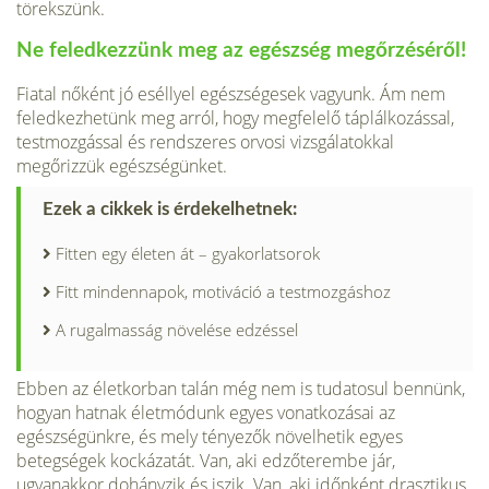
törekszünk.
Ne feledkezzünk meg az egészség megőrzéséről!
Fiatal nőként jó eséllyel egészségesek vagyunk. Ám nem
feledkezhetünk meg arról, hogy megfelelő táplálkozással,
testmozgással és rendszeres orvosi vizsgálatokkal
megőrizzük egészségünket.
Ezek a cikkek is érdekelhetnek:
Fitten egy életen át – gyakorlatsorok
Fitt mindennapok, motiváció a testmozgáshoz
A rugalmasság növelése edzéssel
Ebben az életkorban talán még nem is tudatosul bennünk,
hogyan hatnak életmódunk egyes vonatkozásai az
egészségünkre, és mely tényezők növelhetik egyes
betegségek kockázatát. Van, aki edzőterembe jár,
ugyanakkor dohányzik és iszik. Van, aki időnként drasztikus