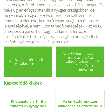
kezdenek, már több nemi kapcsolat van a hátuk mögött. Ez
mára ugyan elfogadottá vált a nyugati országokban, de
megvannak a maga veszélyei. Tisztában kell lennünk a
számunkra elérhető, korszerű fogamzásgátló módszerek
jelentőségével, a nemi úton terjedő betegségek – az AIDS,
a herpesz, a gonorrhea vagy a Chlamidia-fertőzés –
kockázatával. A biztonságos szex nagyban befolyásolhatja
későbbi egészségi és lelkiállapotunkat.
Az aktív harmincas
évek: az anyává
Szülés - kérdések
válás és a karrier
és válaszok!
építésének
időszaka
Kapcsolódó cikkek
Rheumatoid arthritis
Az emésztőrendszer
tünetei és gyógyítása
működése az étkezéstől a