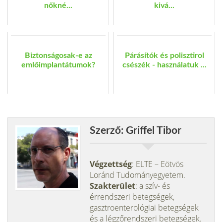
nőkné...
kivá...
Biztonságosak-e az
Párásítók és polisztirol
emlőimplantátumok?
csészék - használatuk ...
Szerző: Griffel Tibor
Végzettség
: ELTE – Eötvös
Loránd Tudományegyetem.
Szakterület
: a szív- és
érrendszeri betegségek,
gasztroenterológiai betegségek
és a légzőrendszeri betegségek.