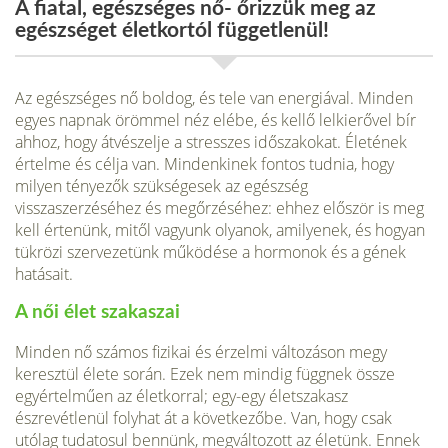
A fiatal, egészséges nő- őrizzük meg az
egészséget életkortól függetlenül!
Az egészséges nő boldog, és tele van energiával. Minden
egyes napnak örömmel néz elébe, és kellő lelkierővel bír
ahhoz, hogy átvészelje a stresszes időszakokat. Életének
értelme és célja van. Mindenkinek fontos tudnia, hogy
milyen tényezők szükségesek az egészség
visszaszerzéséhez és megőrzéséhez: ehhez először is meg
kell értenünk, mitől vagyunk olyanok, amilyenek, és hogyan
tükrözi szervezetünk működése a hormonok és a gének
hatásait.
A női élet szakaszai
Minden nő számos fizikai és érzelmi változáson megy
keresztül élete során. Ezek nem mindig függnek össze
egyértelműen az életkorral; egy-egy életszakasz
észrevétlenül folyhat át a következőbe. Van, hogy csak
utólag tudatosul bennünk, megváltozott az életünk. Ennek