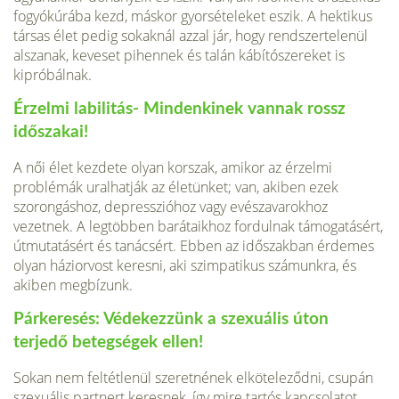
fogyókúrába kezd, máskor gyorsételeket eszik. A hektikus
társas élet pedig sokaknál azzal jár, hogy rendszertelenül
alszanak, keveset pihennek és talán kábítószereket is
kipróbálnak.
Érzelmi labilitás- Mindenkinek vannak rossz
időszakai!
A női élet kezdete olyan korszak, amikor az érzelmi
problémák uralhatják az életünket; van, akiben ezek
szorongáshoz, depresszióhoz vagy evészavarokhoz
vezetnek. A legtöbben barátaikhoz fordulnak támogatásért,
útmutatásért és tanácsért. Ebben az időszakban érdemes
olyan háziorvost keresni, aki szimpatikus számunkra, és
akiben megbízunk.
Párkeresés: Védekezzünk a szexuális úton
terjedő betegségek ellen!
Sokan nem feltétlenül szeretnének elköteleződni, csupán
szexuális partnert keresnek, így mire tartós kapcsolatot