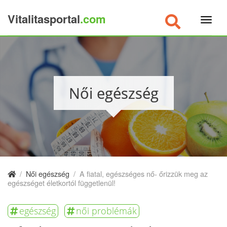
Vitalitasportal
.com
×
Női egészség
/
Női egészség
/
A fiatal, egészséges nő- őrizzük meg az
egészséget életkortól függetlenül!
egészség
női problémák