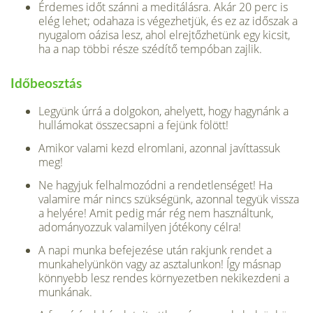
Érdemes időt szánni a meditálásra. Akár 20 perc is
elég lehet; odahaza is végezhetjük, és ez az időszak a
nyugalom oázisa lesz, ahol elrejtőzhetünk egy kicsit,
ha a nap többi része szédítő tempóban zajlik.
Időbeosztás
Legyünk úrrá a dolgokon, ahelyett, hogy hagynánk a
hullámokat összecsapni a fejünk fölött!
Amikor valami kezd elromlani, azonnal javíttassuk
meg!
Ne hagyjuk felhalmozódni a rendetlenséget! Ha
valamire már nincs szükségünk, azonnal tegyük vissza
a helyére! Amit pedig már rég nem használtunk,
adományozzuk valamilyen jótékony célra!
A napi munka befejezése után rakjunk rendet a
munkahelyünkön vagy az asztalunkon! Így másnap
könnyebb lesz rendes környezetben nekikezdeni a
munkának.