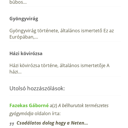
búbos…
Gyöngyvirág
Gyöngyvirág története, általános ismertető Ez az
Európában,…
Házi kövirózsa
Házi kövirózsa történe, általános ismertetője A
házi…
Utolsó hozzászólások:
Fazekas Gáborné
a(z)
A bélhurutok természetes
gyógymódja
oldalon írta:
Csodálatos dolog hogy a Neten…