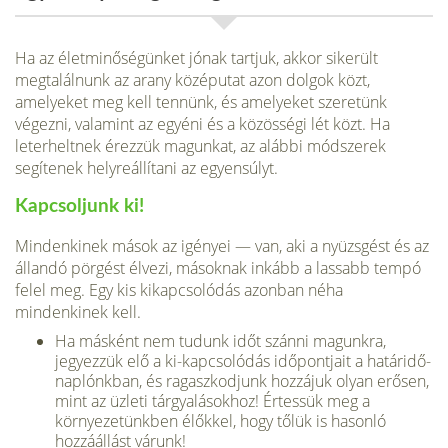
Ha az életminőségünket jónak tartjuk, akkor sikerült
megtalálnunk az arany középutat azon dolgok közt,
amelyeket meg kell tennünk, és amelyeket szeretünk
végezni, valamint az egyéni és a közösségi lét közt. Ha
leterheltnek érezzük magunkat, az alábbi módszerek
segítenek helyreállítani az egyensúlyt.
Kapcsoljunk ki!
Mindenkinek mások az igényei — van, aki a nyüzsgést és az
állandó pörgést élvezi, másoknak inkább a lassabb tempó
felel meg. Egy kis kikapcsolódás azonban néha
mindenkinek kell.
Ha másként nem tudunk időt szánni magunkra,
jegyezzük elő a ki-kapcsolódás időpontjait a határidő-
naplónkban, és ragaszkodjunk hozzájuk olyan erősen,
mint az üzleti tárgyalásokhoz! Értessük meg a
környezetünkben élőkkel, hogy tőlük is hasonló
hozzáállást várunk!