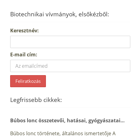
Biotechnikai vívmányok, elsőkézből:
Keresztnév:
E-mail cím:
Legfrissebb cikkek:
Búbos lonc összetevői, hatásai, gyógyászatai…
Búbos lonc története, általános ismertetője A