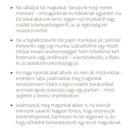
Ne vállaljuk túl magunkat: tanuljunk meg nemet
mondani – önmagunknak és másoknak egyaránt! Ha
túl sokat akarunk tenni, legyen szó munkáról vagy
családi kötelezettségekről, az az egészségünk
rovására mehet.
Ha a foglalkozásunk sok papír-munkával jár, például
könyvelés vagy jogi munka, szabadidőnk egy részét
töltsük kreatív tevékenységgel! Nem feltétlenül kell
festenünk vagy zenélnünk – a kertészkedés, a főzés
és az asztalosmunka éppúgy jó.
Ha nagy nyomás alatt állunk, és nem áll módunkban
enyhíteni rajta, jutalmazzuk meg magunkat
rendszeresen! Ebéd a legviccesebb barátunkkal,
aromaterápiás masszázs vagy egy parfüm – mind
segíthet a stressz enyhítésében.
Jutalmazzuk meg magunkat akkor is, ha sikerült
elérnünk valamit! Nagyon fontos, hogy elismerjük
eredményeinket, bármilyen kicsik legyenek is, és
hogy időnként kedveskedjünk egy kicsit magunknak.