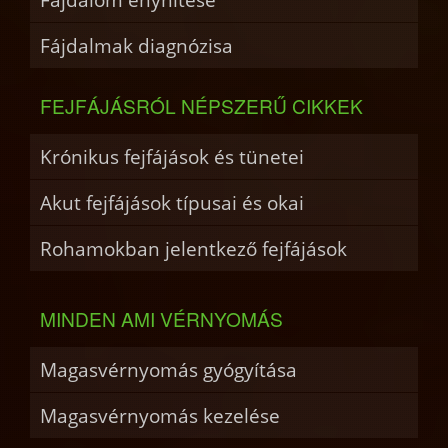
Fájdalmak diagnózisa
FEJFÁJÁSRÓL NÉPSZERŰ CIKKEK
Krónikus fejfájások és tünetei
Akut fejfájások típusai és okai
Rohamokban jelentkező fejfájások
MINDEN AMI VÉRNYOMÁS
Magasvérnyomás gyógyítása
Magasvérnyomás kezelése