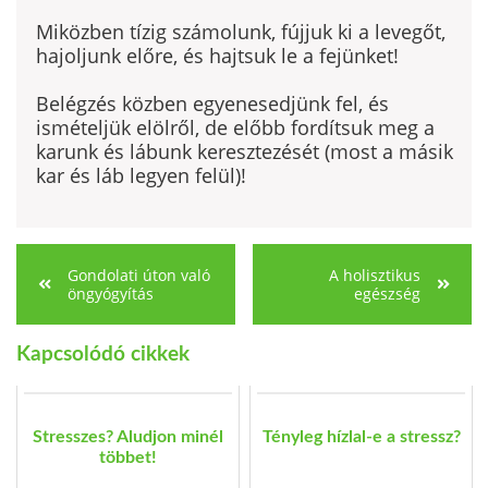
Miközben tízig számolunk, fújjuk ki a levegőt,
hajoljunk előre, és hajtsuk le a fejünket!
Belégzés közben egyenesedjünk fel, és
ismételjük elölről, de előbb fordítsuk meg a
karunk és lábunk keresztezését (most a másik
kar és láb legyen felül)!
Gondolati úton való
A holisztikus
öngyógyítás
egészség
Kapcsolódó cikkek
Stresszes? Aludjon minél
Tényleg hízlal-e a stressz?
többet!