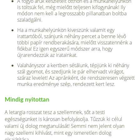
A fogyó áruk készleteit otthon és a munkahelyünkön
is töltsük fel, még mielőtt teljesen kifogynának! Ily
módon nem kell a legrosszabb pillanatban boltba
szaladgálni.
Ha a munkahelyünkön kiveszünk valamit egy
irattartóból, szánjunk néhány percet a benne lévő
többi papír rendberakására, mielőtt visszatennénk a
fiókba! Ez igen egyszerű módszer arra, hogy
újrarendezzük az iratainkat.
Valahányszor a kertben sétálunk, tépjünk ki néhány
szál gyomot, és szedjünk le pár elhervadt virágot,
száraz levelet! Az apránként, de rendszeresen végzett
munka eredménye szép, rendezett kert lesz.
Mindig nyitottan
A letargia rosszat tesz a szellemnek, sőt a testi
egészségünket is károsan befolyásolja. Tűzzük ki célul
valami új dolog megtanulását! Semmi nem jelent olyan
nagy szellemi kihívást, mint egy ismeretlen dolog
elsajátítása.