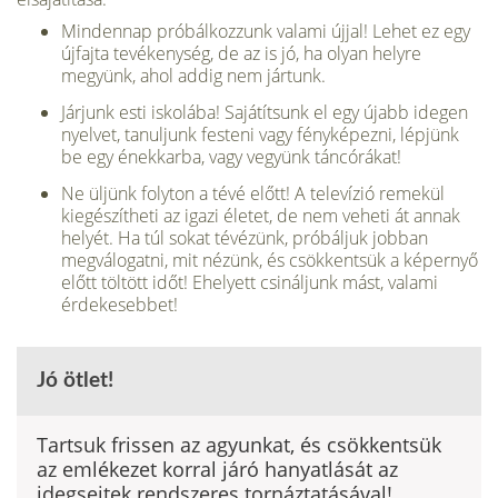
Mindennap próbálkozzunk valami újjal! Lehet ez egy
újfajta tevékenység, de az is jó, ha olyan helyre
megyünk, ahol addig nem jártunk.
Járjunk esti iskolába! Sajátítsunk el egy újabb idegen
nyelvet, tanuljunk festeni vagy fényképezni, lépjünk
be egy énekkarba, vagy vegyünk táncórákat!
Ne üljünk folyton a tévé előtt! A televízió remekül
kiegészítheti az igazi életet, de nem veheti át annak
helyét. Ha túl sokat tévézünk, próbáljuk jobban
megválogatni, mit nézünk, és csökkentsük a képernyő
előtt töltött időt! Ehelyett csináljunk mást, valami
érdekesebbet!
Jó ötlet!
Tartsuk frissen az agyunkat, és csökkentsük
az emlékezet korral járó hanyatlását az
idegsejtek rendszeres tornáztatásával!