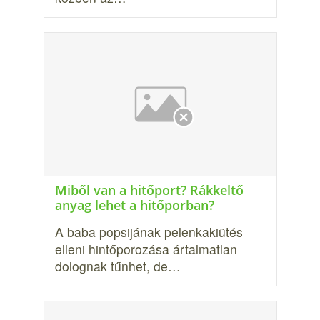
Miből van a hitőport? Rákkeltő
anyag lehet a hitőporban?
A baba popsijának pelen­kakiütés
elleni hintőporozása ártalmatlan
dolognak tűnhet, de…