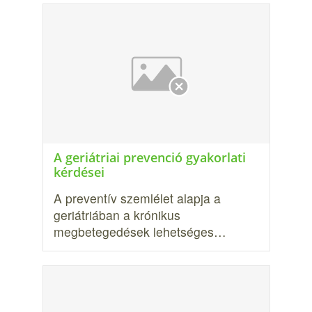
A geriátriai prevenció gyakorlati
kérdései
A preventív szemlélet alapja a
geriátriában a krónikus
megbetegedések le­hetséges…