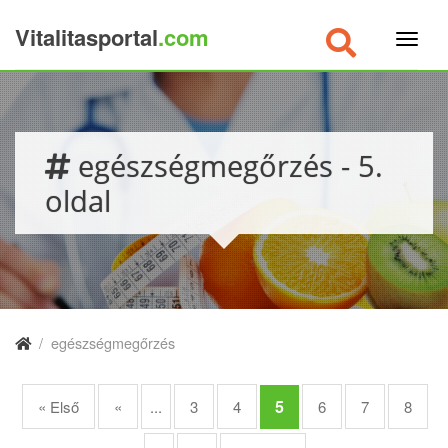
Vitalitasportal
.com
×
egészségmegőrzés - 5.
oldal
/
egészségmegőrzés
5
« Első
«
...
3
4
6
7
8