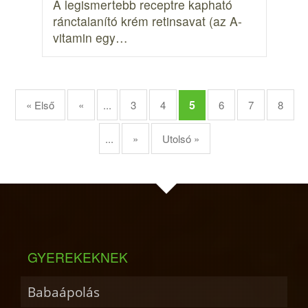
A legismertebb receptre kapható
ránctalanító krém retinsavat (az A-
vitamin egy…
5
« Első
«
...
3
4
6
7
8
...
»
Utolsó »
GYEREKEKNEK
Babaápolás