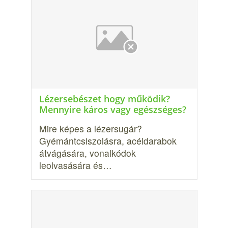
Lézersebészet hogy működik?
Mennyire káros vagy egészséges?
Mire képes a lézersugár?
Gyémántcsiszo­lásra, acéldarabok
átvágására, vonal­kódok
leolvasására és…