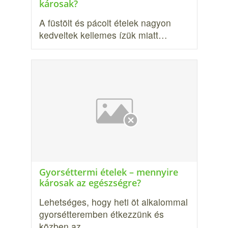
károsak?
A füstölt és pácolt ételek nagyon
kedveltek kellemes ízük miatt…
Gyorséttermi ételek – mennyire
károsak az egészségre?
Lehetséges, hogy heti öt al­kalommal
gyorsétteremben étkezzünk és
közben az…