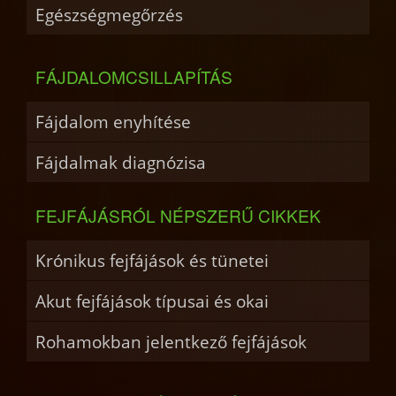
Egészségmegőrzés
FÁJDALOMCSILLAPÍTÁS
Fájdalom enyhítése
Fájdalmak diagnózisa
FEJFÁJÁSRÓL NÉPSZERŰ CIKKEK
Krónikus fejfájások és tünetei
Akut fejfájások típusai és okai
Rohamokban jelentkező fejfájások