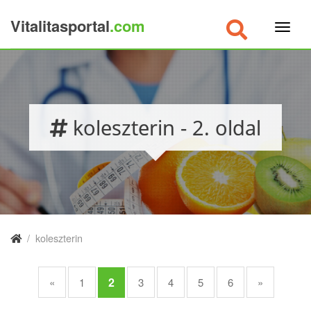
Vitalitasportal
.com
×
koleszterin - 2. oldal
/
koleszterin
2
«
1
3
4
5
6
»