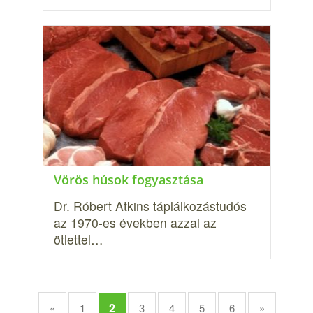
Vörös húsok fogyasztása
Dr. Róbert Atkins táplálkozástudós
az 1970-es években azzal az
ötlettel…
2
«
1
3
4
5
6
»