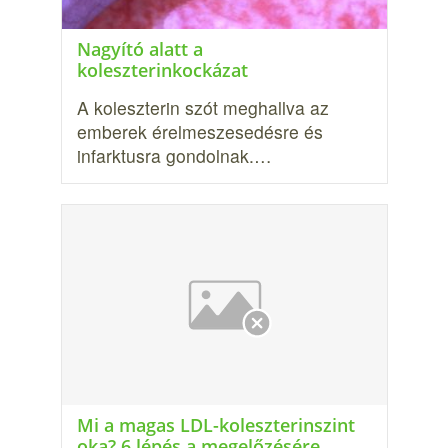
Nagyító alatt a
koleszterinkockázat
A koleszterin szót meghallva az
emberek érel­meszesedésre és
infarktusra gondolnak.…
Mi a magas LDL-koleszterinszint
oka? 6 lépés a megelőzésére