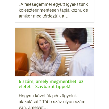
„A feleségemmel együtt igyekszünk
koleszterinmentesen táplálkozni, de
amikor megkérdeztük a…
6 szám, amely megmentheti az
életet – Szívbarát tippek!
Hogyan követjük pénzügyeink
alakulását? Több száz olyan szám
van, amelyet…