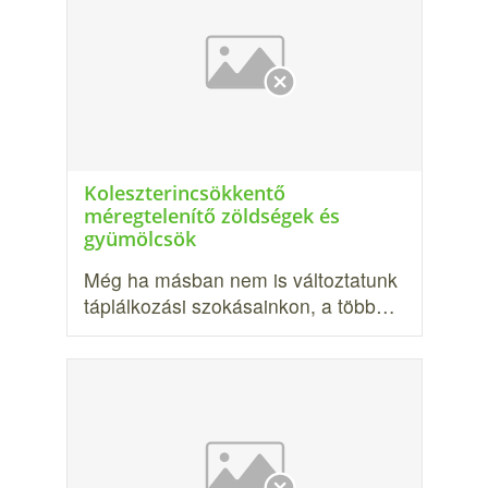
Koleszterincsökkentő
méregtelenítő zöldségek és
gyümölcsök
Még ha másban nem is változtatunk
táplálkozási szokásain­kon, a több…