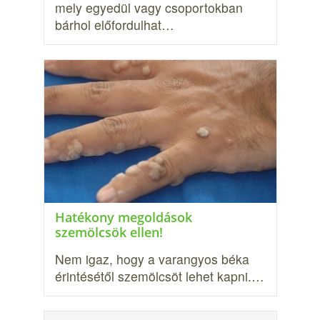
mely egyedül vagy csoportokban
bár­hol előfordulhat…
Hatékony megoldások
szemölcsök ellen!
Nem igaz, hogy a varangyos béka
érintésétől szemölcsöt lehet kapni.…