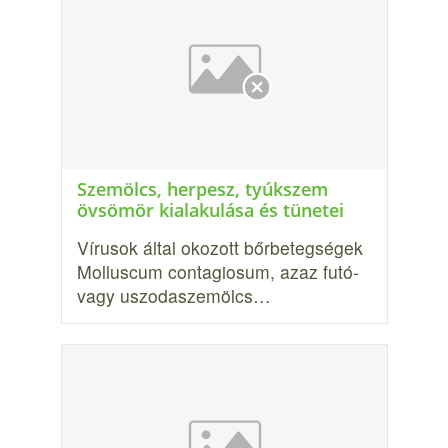
Szemölcs, herpesz, tyúkszem
övsömör kialakulása és tünetei
Vírusok által okozott bőrbetegségek
Molluscum contagiosum, azaz futó-
vagy uszodaszemölcs…