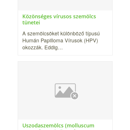
Közönséges vírusos szemölcs
tünetei
A szemölcsöket különböző típusú
Humán Papilloma Vírusok (HPV)
okozzák. Eddig…
Uszodaszemölcs (molluscum