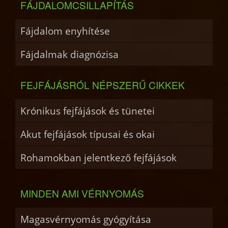
FÁJDALOMCSILLAPÍTÁS
Fájdalom enyhítése
Fájdalmak diagnózisa
FEJFÁJÁSRÓL NÉPSZERŰ CIKKEK
Krónikus fejfájások és tünetei
Akut fejfájások típusai és okai
Rohamokban jelentkező fejfájások
MINDEN AMI VÉRNYOMÁS
Magasvérnyomás gyógyítása