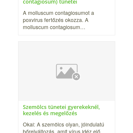
contagiosum) tünetei
A molluscum contagiosumot a
poxvirus fertőzés okozza. A
molluscum contagiosum…
Szemölcs tünetei gyerekeknél,
kezelés és megelőzés
Okai: A szemölcs olyan, jóindulatú
bőrelváltozás, amit vírus idéz elő.…