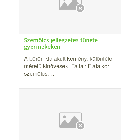
Szemölcs jellegzetes tünete
gyermekeken
A bőrön kialakult kemény, különféle
méretű kinövések. Fajtái: Fiatalkori
szemölcs:…