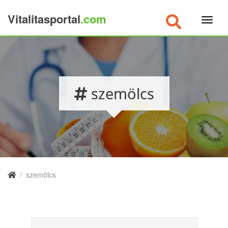
Vitalitasportal
.com
×
szemölcs
/
szemölcs