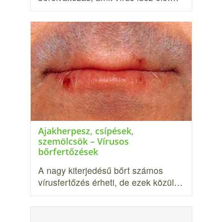
Ajakherpesz, csípések,
szemölcsök – Vírusos
bőrfertőzések
A nagy kiterjedésű bőrt számos
vírusfertőzés ér­heti, de ezek közül…