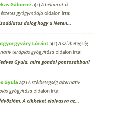
ekas Gáborné
a(z)
A bélhurutok
észetes gyógymódja
oldalon írta:
sodálatos dolog hogy a Neten…
ntgyörgyváry Lóránt
a(z)
A szívbetegség
rnatív terápiás gyógyítása
oldalon írta:
edves Gyula, mire gondol pontosabban?
os Gyula
a(z)
A szívbetegség alternatív
piás gyógyítása
oldalon írta:
dvözlöm. A cikkeket elolvasva az…