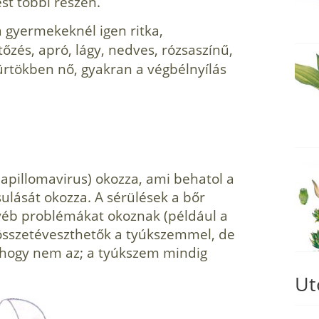
est többi részén.
a gyer­mekeknél igen ritka,
rtőzés, apró, lágy, nedves, rózsaszínű,
ürtökben nő, gyakran a végbélnyílás
apillomavirus) okozza, ami behatol a
u­lását okozza. A sérülések a bőr
gyéb problémákat okoznak (például a
 összetéveszthetők a tyúk­szemmel, de
, hogy nem az; a tyúkszem mindig
Ut