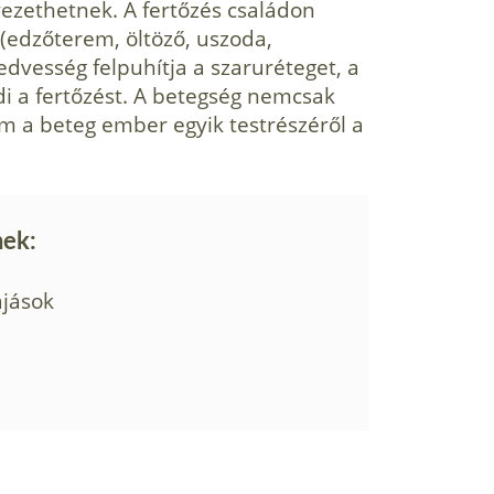
ezethetnek. A fertőzés családon
d (edzőterem, öltöző, uszo­da,
nedvesség felpuhítja a szaruréteget, a
i a fertőzést. A betegség nemcsak
m a beteg ember egyik testrészéről a
nek:
ájások