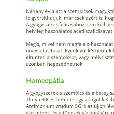
Néhány év alatt a szemölcsök maguktól 
felgyorsíthatjuk, már csak azért is, ho
A gyógyszerek felírásához nem kell o
helyileg hasz­nálatos acetilszalicilsava
Mégis, mivel nem megfelelő használat e
orvos utasítását. Ezenkívül kérhetünk h
eltünteti a szemölcsöt, vagy mélytisztít
azonban hegesedhetnek.
Homeopátia
A gyógyszerek a szemölcs és a beteg s
Thuya 30CH, hetente egy adagot kell b
Antimonium crudum 5GH: az ujjon lévő
viszketnek, és a tüne­tek víz hatásár