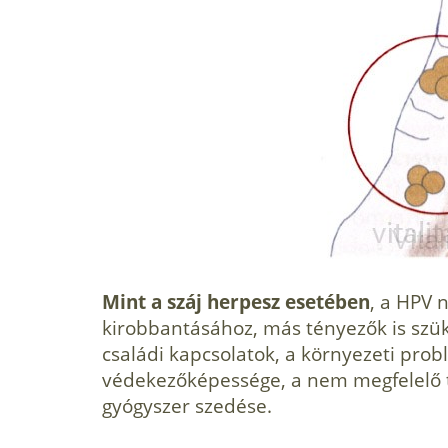
Mint a száj herpesz esetében
, a HPV 
kirobbantásához, más tényezők is szüks
családi kapcsola­tok, a környezeti pr
védekezőképessége, a nem megfelelő t
gyógyszer szedése.