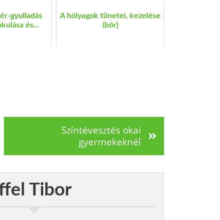
ér-gyulladás
A hólyagok tünetei, kezelése
akulása és...
(bőr)
Színtévesztés okai
gyermekeknél
ffel Tibor