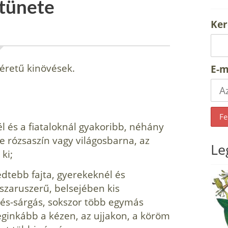
 tünete
Ker
éretű kinövések.
E-m
l és a fiataloknál gyakoribb, néhány
ne rózsaszín vagy világosbarna, az
Le
ki;
edtebb fajta, gyerekeknél és
 szaruszerű, belsejében kis
kés-sárgás, sokszor több egymás
eginkább a kézen, az ujjakon, a köröm