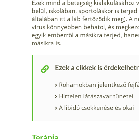
Ezek mind a betegség kialakulásához v
belül, iskolában, spor­toláskor is terje
általában itt a láb fertőződik meg). A 
vírus könnyebben behatol, és megkezd
egyik emberről a másikra terjed, hane
másikra is.
Ezek a cikkek is érdekelhet
Rohamokban jelentkező fejf
Hirtelen látászavar tünetei
A libidó csökkenése és okai
Terápia