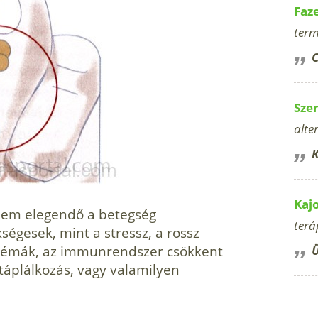
Faz
term
C
Sze
alte
K
Kaj
nem elegendő a be­tegség
terá
égesek, mint a stressz, a rossz
oblémák, az immunrend­szer csökkent
Ü
áplálkozás, vagy valamilyen