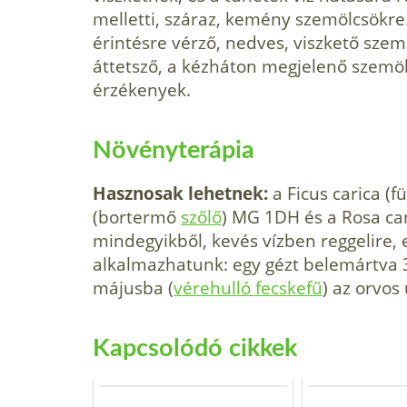
melletti, száraz, kemény szemölcsökre
érintésre vérző, nedves, viszkető sze
áttetsző, a kézháton megjelenő szemö
érzékenyek.
Növényterápia
Hasznosak lehetnek:
a Ficus carica (f
(bortermő
szőlő
) MG 1DH és a Rosa ca
mindegyikből, kevés vízben reggelire, 
alkalmazhatunk: egy gézt belemártva 
májusba (
vérehulló fecskefű
) az orvos 
Kapcsolódó cikkek