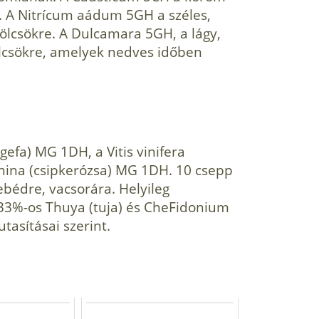
. A Nitrícum aádum 5GH a széles,
mölcsökre. A Dulcamara 5GH, a lágy,
l­csökre, amelyek nedves időben
ügefa) MG 1DH, a Vitis vinifera
nina (csipkerózsa) MG 1DH. 10 csepp
ebédre, vacsorára. Helyileg
33%-os Thuya (tuja) és CheFidonium
utasításai szerint.