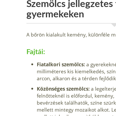
Szemölcs jellegzetes
gyermekeken
A bőrön kialakult kemény, különféle m
Fajtái:
Fiatalkori szemölcs:
a gyerekekné
milli­méteres kis kiemelkedés, szí
arcon, alkaron és a térden fejlődik 
Közönséges szemölcs:
a legelterj
felnőtteknél is elő­fordul, kemény,
bevérzések találhatók, színe szür
mellett mintegy mozaikot alkot. L