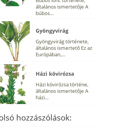
Búbos lonc története,
általános ismertetője A
búbos…
Gyöngyvirág
Gyöngyvirág története,
általános ismertető Ez az
Európában,…
Házi kövirózsa
Házi kövirózsa történe,
általános ismertetője A
házi…
olsó hozzászólások: