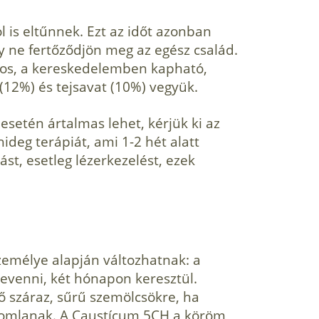
is eltűnnek. Ezt az időt azon­ban
gy ne fertőződjön meg az egész család.
rvos, a kereskedelemben kapható,
t (12%) és tejsavat (10%) vegyük.
setén ártalmas lehet, kérjük ki az
ideg terápiát, ami 1-2 hét alatt
ást, esetleg lézerkezelést, ezek
zemélye alapján változhatnak: a
e­venni, két hónapon keresztül.
 száraz, sűrű szemölcsökre, ha
a romlanak. A Caustícum 5CH a köröm