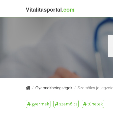
Vitalitasportal
.com
×
/
Gyermekbetegségek
/
Szemölcs jellegzet
gyermek
szemölcs
tünetek