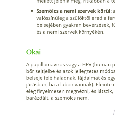
mellett jelenik meg, ritkábban a t
Szemölcs a nemi szervek körül:
valószínűleg a szü­lőktől ered a fe
belsejében gyakran bevérzé­sek, f
és a nemi szervek környékén.
Okai
A papillomavirus vagy a HPV (human p
bőr sejtjeibe és azok jellegzetes módos
belseje felé haladnak, fájdalmat és e
járásban, ha a lábon vannak). Eleinte
elég figyelmesen megnézni, és látszik
barázdált, a szemölcs nem.