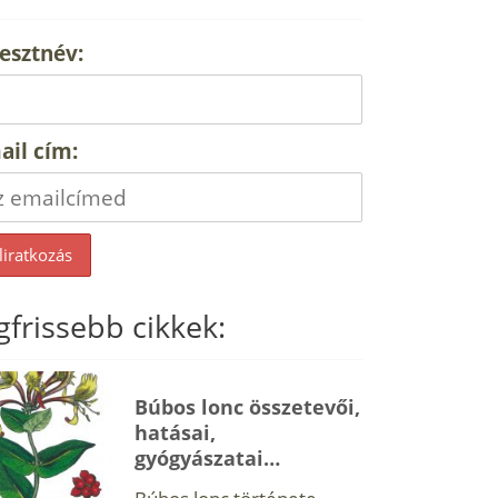
esztnév:
ail cím:
gfrissebb cikkek:
Búbos lonc összetevői,
hatásai,
gyógyászatai…