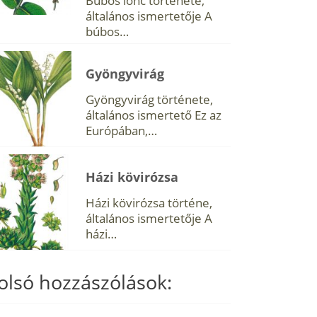
Búbos lonc története,
általános ismertetője A
búbos…
Gyöngyvirág
Gyöngyvirág története,
általános ismertető Ez az
Európában,…
Házi kövirózsa
Házi kövirózsa történe,
általános ismertetője A
házi…
olsó hozzászólások: