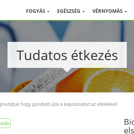
FOGYÁS
EGÉSZSÉG
VÉRNYOMÁS
Tudatos étkezés
mutatjuk hogy gondold újra a kapcsolatod az ételekkel!
Bi
ozás
el