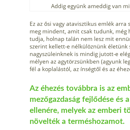
Addig együnk ameddig van mit
Ez az ősi vagy atavisztikus emlék arra
meg mindent, amit csak tudunk, még h
tudja, holnap talán nem lesz mit enn
szerint kellett-e nélkülöznünk életünk
nagyszüleinknek is mindig jutott-e elé
mélyen az agytörzsünkben (agyunk le
fél a koplalástól, az ínségtől és az éhez
Az éhezés továbbra is az emb
mezőgazdaság fejlődése és a
ellenére, melyek az emberi t
növelték a terméshozamot.