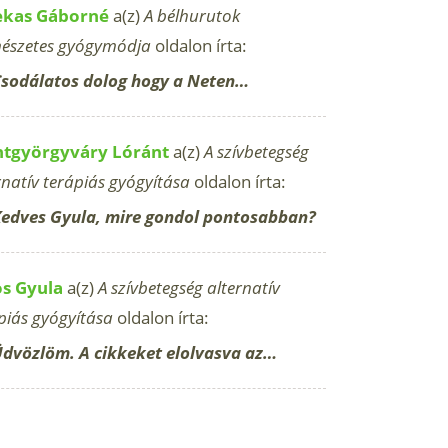
ekas Gáborné
a(z)
A bélhurutok
észetes gyógymódja
oldalon írta:
sodálatos dolog hogy a Neten…
ntgyörgyváry Lóránt
a(z)
A szívbetegség
rnatív terápiás gyógyítása
oldalon írta:
edves Gyula, mire gondol pontosabban?
os Gyula
a(z)
A szívbetegség alternatív
piás gyógyítása
oldalon írta:
dvözlöm. A cikkeket elolvasva az…