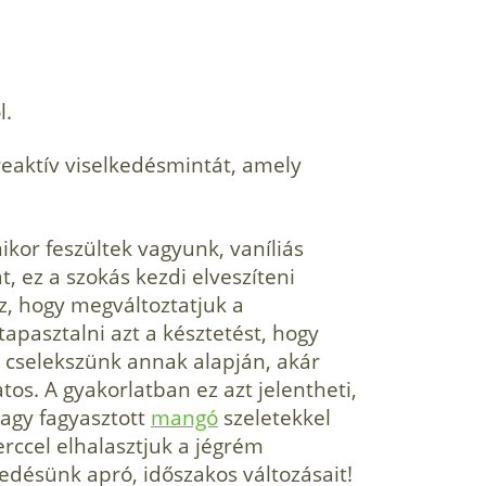
l.
eaktív viselkedésmintát, amely
kor feszültek vagyunk, vaníliás
 ez a szokás kezdi elveszíteni
z, hogy megváltoztatjuk a
apasztalni azt a késztetést, hogy
cselekszünk annak alapján, akár
tos. A gyakorlatban ez azt jelentheti,
agy fagyasztott
mangó
szeletekkel
rccel elhalasztjuk a jégrém
kedésünk apró, időszakos változásait!