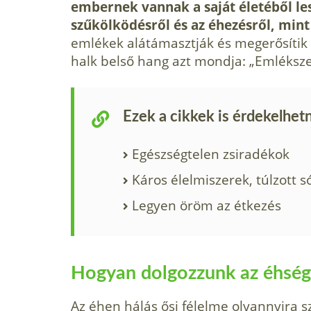
embernek vannak a saját életéből les
szűkölködésről és az éhezésről, min
emlékek alátámasztják és megerősítik a
halk belső hang azt mondja: „Emléksze
Ezek a cikkek is érdekelhet
Egészségtelen zsiradékok
Káros élelmiszerek, túlzott s
Legyen öröm az étkezés
Hogyan dolgozzunk az éhségt
Az éhen hálás ősi félelme olyannyira s