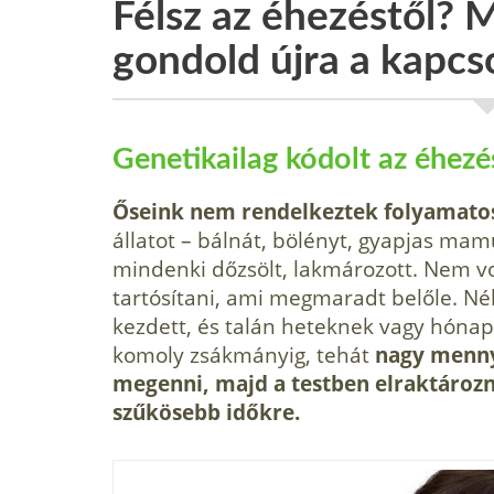
Félsz az éhezéstől?
gondold újra a kapcso
Genetikailag kódolt az éhezé
Őseink nem rendelkeztek folyamatos
állatot – bálnát, bölényt, gyapjas mamu
mindenki dőzsölt, lakmározott. Nem v
tartósítani, ami megmaradt belőle. N
kezdett, és talán heteknek vagy hónapo
komoly zsákmányig, tehát
nagy mennyi
megenni, majd a testben elraktároz
szűkösebb időkre.