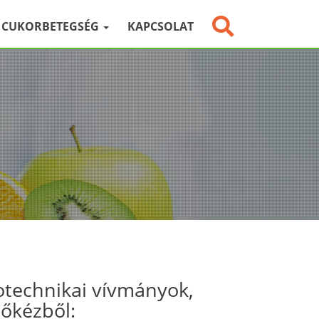
CUKORBETEGSÉG
KAPCSOLAT
otechnikai vívmányok,
sőkézből: