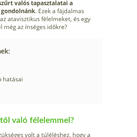
zűrt valós tapasztalatai a
t gondolnánk
. Ezek a fájdalmas
z atavisztikus félelmeket, és egy
l még az ínséges időkre?
nek:
ó hatásai
ől való félelemmel?
zükséges volt a túléléshez, hogy a