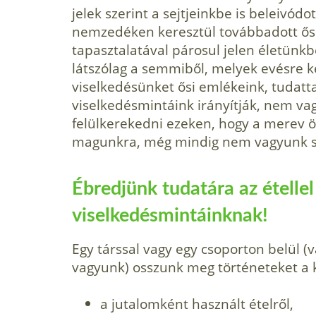
jelek szerint a sejtjeinkbe is beleivód
nemzedéken keresztül továbbadott ősi
tapasztalatával párosul jelen életünk
látszólag a semmiből, melyek evésre 
viselkedésünket ősi emlékeink, tudatt
viselkedésmintáink irányítják, nem v
felülkerekedni ezeken, hogy a merev ö
magunkra, még mindig nem vagyunk 
Ébredjünk tudatára az ételle
viselkedésmintáinknak!
Egy társsal vagy egy csoporton belül (
vagyunk) osszunk meg történeteket a 
a jutalomként használt ételről,