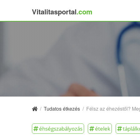
Vitalitasportal
.com
×
/
Tudatos étkezés
/
Félsz az éhezéstől? Meg
éhségszabályozás
ételek
táplálk