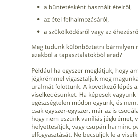
a büntetésként használt ételről,
az étel felhalmozásáról,
a szűkölködésről vagy az éhezésrő
Meg tudunk különböztetni bármilyen r
ezekből a tapasztalatokból ered?
Például ha egyszer meglátjuk, hogy ami
jégkrémmel vigasztaljuk meg magunkat,
uralmát fölöttünk. A következő lépés a
viselkedésünket. Ha képesek vagyunk t
egészségtelen módon együnk, és nem. 
csak egyszer-egyszer, már az is csodála
hogy nem eszünk vaníliás jégkrémet, v
helyettesítjük, vagy csupán harminc pe
elfogyasztását. Ne becsüljük le a visel