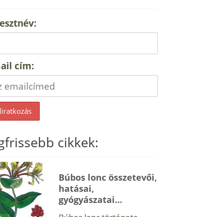
esztnév:
ail cím:
gfrissebb cikkek:
Búbos lonc összetevői,
hatásai,
gyógyászatai…