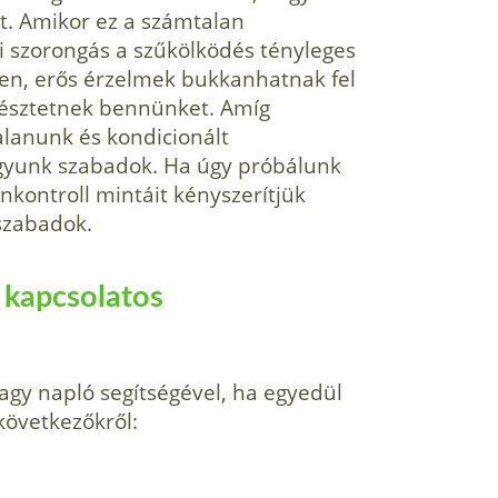
ott. Amikor ez a számtalan
 szorongás a szűkölködés tényleges
ben, erős érzelmek bukkanhatnak fel
késztetnek bennünket. Amíg
alanunk és kondicionált
agyunk szabadok. Ha úgy próbálunk
nkontroll mintáit kényszerítjük
szabadok.
l kapcsolatos
vagy napló segítségével, ha egyedül
következőkről: