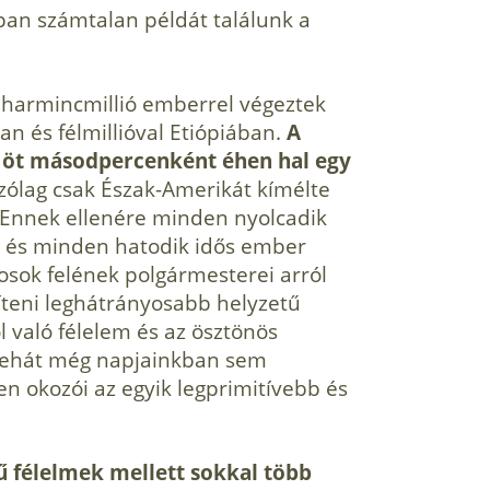
ban számtalan példát találunk a
harmincmillió emberrel végeztek
n és félmillióval Etiópiában.
A
 öt másodpercenként éhen hal egy
szólag csak Észak-Amerikát kímélte
 Ennek ellenére minden nyolcadik
, és minden hatodik idős ember
osok felének polgármesterei arról
íteni leghátrányosabb helyzetű
ől való félelem és az ösztönös
 tehát még napjainkban sem
en okozói az egyik legprimitívebb és
ntű félelmek mellett sokkal több