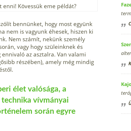
Faz
 enni! Kövessük eme példát?
term
 szólít bennünket, hogy most együnk
C
a nem is vagyunk éhesek, hiszen ki
ünk. Nem számít, nekünk személy
Sze
 során, vagy hogy szüleinknek és
alte
g ennivaló az asztalra. Van valami
gősibb részében), amely még mindig
K
éstől.
Kaj
eri élet valósága, a
terá
 technika vívmányai
Ü
örténelem során egyre