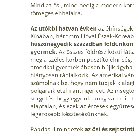
Mind az ősi, mind pedig a modern kor
tömeges éhhalálra.
Az utóbbi hatvan évben
az éhínségek 
Kínában, hárommillióval Észak-Koreába
huszonegyedik században földünkön
gyermek.
Az összes földrész közül lát
meg a széles körben pusztító éhínség.
amerikai gyermek éhesen bújik ágyba
hiányosan táplálkozik. Az amerikai vár
számolnak be, hogy nem tudják kielég
polgáraik étel iránti igényét. Az ínségt
sürgetés, hogy együnk, amíg van mit,
alaptalan, és ezek az érzések együttes
legerősebb késztetésünknek.
Ráadásul mindezek
az ősi és sejtszi