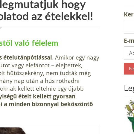
 Megmutatjuk hogy
Ker
latod az ételekkel!
E-m
stől való félelem
 ételutánpótlással
. Amikor egy nagy
tot vagy elefántot – elejtettek,
olt hűtőszekrény, nem tudták még
éhány nap után a hús rothadni
Le
knak kellett eltelnie egy újabb
ségű ételt kellett gyorsan
ni a minden bizonnyal beköszöntő