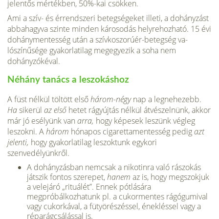
jelentős mértékben, 50%-kai csökken.
Ami a szív- és érrendszeri betegségeket illeti, a dohányzást
abbahagyva szinte min­den károsodás helyrehozható. 15 évi
dohány­mentesség után a szívkoszorúér-betegség va­
lószínűsége gyakorlatilag megegyezik a soha nem
dohányzókéval.
Néhány tanács a leszokáshoz
A füst nélkül töltött első
három-négy
nap a legnehezebb.
Ha
sikerül
az első
hetet rágyúj­tás nélkül átvészelnünk, akkor
már jó esélyünk van
arra,
hogy képesek leszünk végleg
leszokni. A
három
hónapos cigaretta­mentesség pedig
azt
jelenti,
hogy gyakorlatilag leszoktunk egykori
szenvedélyünkről.
A dohányzásban nemcsak a ni­kotinra való rászokás
játszik fontos szerepet,
hanem
az is, hogy megszokjuk
a velejáró „rituálét”. Ennek pótlására
megpróbálkozhatunk pl. a cu­kormentes rágógumival
vagy cukorkával, a fütyörészéssel, énekléssel vagy a
réparágcsálással is.