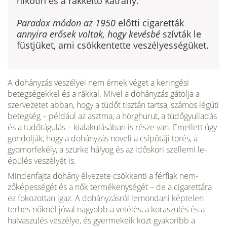
nikotin és a rákkeltő kátrány.
Paradox módon az 1950
előtti ci­garetták
annyira erősek voltak, hogy kevésbé
szívták le
füstjüket, ami csökkentette veszélyességüket.
A dohányzás veszélyei nem érnek véget a keringési
betegségekkel és a rákkal. Mivel a dohányzás gátolja a
szervezetet abban, hogy a tüdőt tisztán tartsa, számos légúti
betegség – például az asztma, a hörghu­rut, a tüdőgyulladás
és a tüdőtágulás – kialakulásá­ban is része van. Emellett úgy
gondolják, hogy a do­hányzás növeli a csípőtáji törés, a
gyomorfekély, a szürke hályog és az időskori szellemi le­
épülés veszélyét is.
Mindenfajta do­hány élvezete csök­kenti a férfiak nem­
zőképességét és a nők termékeny­ségét – de a ciga­rettára
ez foko­zottan igaz. A dohányzásról le­mondani képtelen
terhes nőknél jóval nagyobb a vetélés, a koraszülés és a
halvaszülés veszélye, és gyermekeik közt gyakoribb a