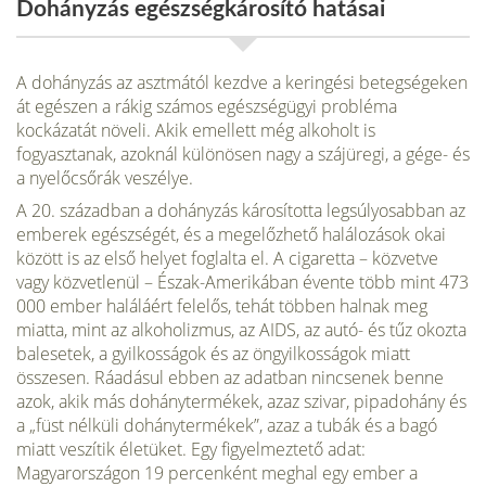
Dohányzás egészségkárosító hatásai
A dohányzás az asztmától kezdve a keringési betegsé­geken
át egészen a rákig számos egészségügyi prob­léma
kockázatát növeli. Akik emellett még alkoholt is
fogyasztanak, azoknál különösen nagy a szájüre­gi, a gége- és
a nyelőcsőrák veszélye.
A 20. században a dohányzás károsította legsúlyosabban az
emberek egészségét, és a megelőzhető halálozások okai
között is az első helyet foglalta el. A cigaretta – közvet­ve
vagy közvetlenül – Észak-Amerikában évente több mint 473
000 ember haláláért felelős, tehát többen halnak meg
miatta, mint az alkoholizmus, az AIDS, az autó- és tűz okozta
balesetek, a gyilkosságok és az öngyil­kosságok miatt
összesen. Ráadásul ebben az adatban nincsenek benne
azok, akik más dohánytermékek, azaz szivar, pipadohány és
a „füst nélküli dohánytermékek”, azaz a tubák és a bagó
miatt veszítik életüket. Egy figyelmeztető adat:
Magyarországon 19 per­cenként meghal egy ember a