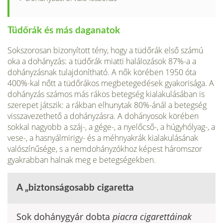
Tüdőrák és más daganatok
Sokszorosan bizonyított tény, hogy a tüdőrák első számú
oka a dohányzás: a tüdőrák miatti halálozások 87%-a a
dohányzásnak tulajdo­nítható. A nők körében 1950 óta
400%-kal nőtt a tüdőrákos megbetegedések gyakorisá­ga. A
dohányzás számos más rákos betegség kialakulásában is
szerepet játszik: a rákban elhunytak 80%-ánál a betegség
visszavezet­hető a dohányzásra. A dohányosok körében
sokkal nagyobb a száj-, a gége-, a nyelőcső-, a húgyhólyag-, a
vese-, a hasnyálmirigy- és a méhnyakrák kialakulásának
valószínűsége, s a nemdohányzókhoz képest háromszor
gyakrabban halnak meg e betegségekben.
A „biztonságosabb cigaretta
Sok dohánygyár dobta
piacra cigarettáinak