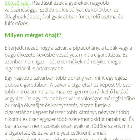
bölcsőhalál
. Ráadásul ezek a gyerekek nagyobb
valószínűséggel születnek kis súllyal, és körükben az
átlaghoz képest jóval gyakrabban fordul elő asztma és
fülfertőzés.
Milyen mérget óhajt?
Elterjedt nézet, hogy a szivar, a pipadohány, a tubák vagy a
bagó élvezete kevésbé veszé­lyes, mint a cigarettázás. Ez
azonban nem igaz – sőt e termékek néme­lyike még a
cigarettánál is ártalmasabb.
Egy nagyobb szivar­ban több dohány van, mint egy egész
doboz cigarettában. A szivar a cigarettához képest 90-szer
több nitróz-amint tartalmaz; ez igen erős rákkeltő hatású
vegyület. De egy rövidebb szivar is valóságos méregfelhőbe
burkolja élvezőjét és környeze­tét, hiszen füstje a
cigarettához képest hétszer több kátrányt, négyszer több
nikotint és tizenegyszer több szén-monoxidot tartalmaz. És
bár a szivart nem szokták olyan gyakran tüdőre szívni, mint
a cigarettát, és ez valamelyest csökkenti annak
valószínűségét, hogy szívbetegséget és tüdőrákot okozzon,