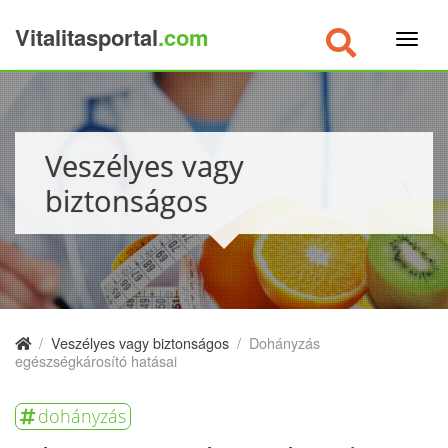
Vitalitasportal
.com
×
Veszélyes vagy
biztonságos
/
Veszélyes vagy biztonságos
/
Dohányzás
egészségkárosító hatásai
dohányzás