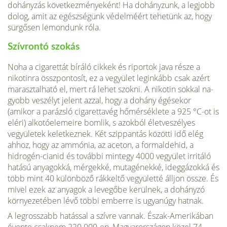
dohányzás kö­vetkezményeként! Ha dohányzunk, a legjobb
dolog, amit az egészségünk védelméért tehe­tünk az, hogy
sürgősen lemondunk róla.
Szívrontó szokás
Noha a cigarettát bíráló cikkek és riportok ja­va része a
nikotinra összpontosít, ez a vegyü­let leginkább csak azért
marasztalható el, mert rá lehet szokni. A nikotin sokkal na­
gyobb veszélyt jelent azzal, hogy a dohány égésekor
(amikor a parázsló cigarettavég hő­mérséklete a 925 °C-ot is
eléri) alkotóelemei­re bomlik, s azokból életveszélyes
vegyületek keletkeznek. Két szippantás közötti idő elég
ahhoz, hogy az ammónia, az aceton, a formaldehid, a
hidrogén-cianid és további mintegy 4000 vegyület irritáló
hatású anya­gokká, mérgekké, mutagénekké, ideggázokká és
több mint 40 különböző rákkeltő vegyü­letté álljon össze. És
mivel ezek az anyagok a levegőbe kerülnek, a dohányzó
környezeté­ben lévő többi emberre is ugyanúgy hatnak.
A legrosszabb hatással a szívre vannak. Észak-Amerikában