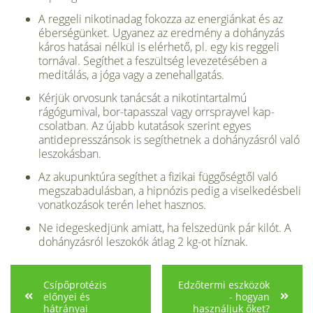
A reggeli nikotinadag fokozza az energiánkat és az
éberségün­ket. Ugyanez az eredmény a dohányzás
káros hatásai nélkül is elérhető, pl. egy kis reggeli
tornával. Segíthet a feszültség levezetésében a
meditálás, a jóga vagy a zenehallgatás.
Kérjük orvosunk tanácsát a ni­kotintartalmú
rágógumival, bor-tapasszal vagy orrsprayvel kap­
csolatban. Az újabb kutatások szerint egyes
antidepresszán­sok is segíthetnek a dohány­zásról való
leszokásban.
Az akupunktúra segíthet a fizi­kai függőségtől való
megszaba­dulásban, a hipnózis pedig a viselkedésbeli
vonatkozások terén lehet hasznos.
Ne idegeskedjünk amiatt, ha fel­szedünk pár kilót. A
do­hányzásról leszokók át­lag 2 kg-ot híznak.
Csípőprotézis
Edzőtermi eszközök
előnyei és
- hogyan
hátrányai
használjuk őket?