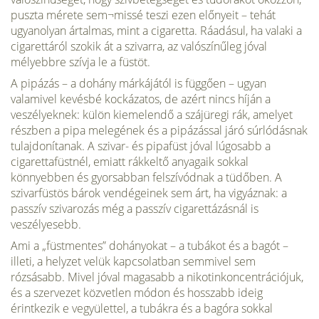
puszta mérete sem¬missé teszi ezen előnyeit – tehát
ugyanolyan ártalmas, mint a cigaretta. Ráadásul, ha valaki a
cigarettáról szokik át a szivarra, az valószínűleg jóval
mélyebbre szívja le a füstöt.
A pipázás – a dohány márkájától is függően – ugyan
valamivel kevésbé kockázatos, de azért nincs híján a
veszélyeknek: külön kiemelendő a szájüregi rák, amelyet
részben a pipa melegének és a pipázással járó súrlódásnak
tulajdonítanak. A szivar- és pipafüst jóval lúgosabb a
cigarettafüstnél, emiatt rákkeltő anyagaik sokkal
könnyebben és gyorsabban felszívódnak a tüdőben. A
szivarfüstös bárok vendégeinek sem árt, ha vigyáznak: a
passzív szivarozás még a passzív cigarettázásnál is
veszélyesebb.
Ami a „füstmentes” dohányokat – a tubákot és a bagót –
illeti, a helyzet velük kapcsolatban semmivel sem
rózsásabb. Mivel jóval magasabb a nikotinkoncentrációjuk,
és a szervezet közvetlen módon és hosszabb ideig
érintkezik e vegyülettel, a tubákra és a bagóra sokkal