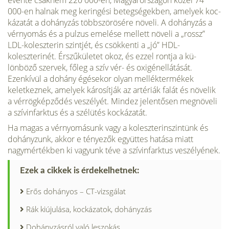
évente csaknem 220 000-en, Magyarországon közel 74
000-en halnak meg keringési betegségekben, amelyek koc­
kázatát a dohányzás többszörösére növeli. A dohányzás a
vérnyomás és a pulzus emelé­se mellett növeli a „rossz”
LDL-koleszterin szintjét, és csökkenti a „jó” HDL-
koleszterinét. Érszűkületet okoz, és ezzel rontja a kü­
lönböző szervek, főleg a szív vér- és oxigén­ellátását.
Ezenkívül a dohány égésekor olyan melléktermékek
keletkeznek, amelyek káro­sítják az artériák falát és növelik
a vérrög­képződés veszélyét. Mindez jelentősen meg­növeli
a szívinfarktus és a szélütés kockázatát.
Ha magas a vérnyomásunk vagy a kolesz­terinszintünk és
dohányzunk, akkor e ténye­zők együttes hatása miatt
nagymértékben ki vagyunk téve a szívinfarktus veszélyének.
Ezek a cikkek is érdekelhetnek:
Erős dohányos – CT-vizsgálat
Rák kiújulása, kockázatok, dohányzás
Dohányzásról való leszokás