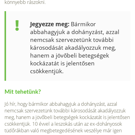
könnyebb rászokni.
Jegyezze meg:
Bármikor
abbahagyjuk a dohányzást, azzal
nemcsak szervezetünk további
károsodását akadályozzuk meg,
ha­nem a jövőbeli betegségek
kockázatát is jelentősen
csökkentjük.
Mit tehetünk?
Jó hír, hogy bármikor abbahagyjuk a do­hányzást, azzal
nemcsak szervezetünk továb­bi károsodását akadályozzuk
meg, hanem a jövőbeli betegségek kockázatát is jelentősen
csökkentjük. 10 évvel a leszokás után az ex-dohányosok
tüdőrákban való megbetegedé­sének veszélye már igen