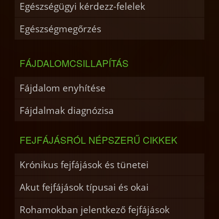
Egészségügyi kérdezz-felelek
Egészségmegőrzés
FÁJDALOMCSILLAPÍTÁS
Fájdalom enyhítése
Fájdalmak diagnózisa
FEJFÁJÁSRÓL NÉPSZERŰ CIKKEK
Krónikus fejfájások és tünetei
Akut fejfájások típusai és okai
Rohamokban jelentkező fejfájások