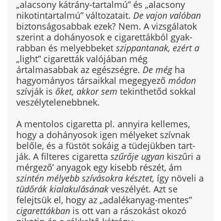
„alacsony kátrány-tartalmú” és „alacsony
nikotin­tartalmú” változatait.
De vajon valóban
biztonságosabbak ezek? Nem. A vizsgálatok
szerint a do­hányosok e cigarettákból gyak­
rabban és melyebbeket
szippanta­nak, ezért a
„light” cigaretták valójában még
ártalmasabbak az egészségre.
De még
ha
hagyomá­nyos társaikkal megegyező
módon
szívják is
őket, akkor sem
tekint­hetőd sokkal
veszélytelenebbnek.
A mentolos cigaretta pl. annyi­ra kellemes,
hogy a dohányosok igen mélyeket szívnak
belőle, és a füstöt sokáig a tüdejükben tart­
ják. A filteres cigaretta
szűrője ugyan
kiszűri a
mérgező’ anyagok egy kisebb részét, ám
szintén mé­lyebb szívásokra késztet,
így növe­li a
tüdőrák kialakulásának
veszé­lyét. Azt se
felejtsük el, hogy az „adalékanyag-mentes”
cigaretták­ban
is ott van a rászokást okozó