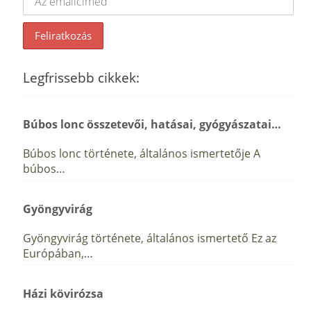
Legfrissebb cikkek:
Búbos lonc összetevői, hatásai, gyógyászatai…
Búbos lonc története, általános ismertetője A
búbos…
Gyöngyvirág
Gyöngyvirág története, általános ismertető Ez az
Európában,…
Házi kövirózsa