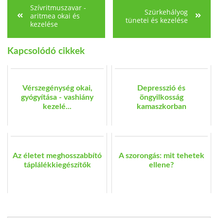
Szívritmuszavar -
Szürkehályog
aritmea okai és
tünetei és kezelése
kezelése
Kapcsolódó cikkek
Vérszegénység okai,
Depresszió és
gyógyítása - vashiány
öngyilkosság
kezelé...
kamaszkorban
Az életet meghosszabbító
A szorongás: mit tehetek
táplálékkiegészítők
ellene?