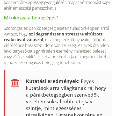
koncentrálóképesség gyengülését, magas vérnyomást vagy
akár emésztési panaszokat is.
Mi okozza a betegséget?
Szorongás és pánikbetegség esetén tulajdonképpen arról
van szó, hogy
az idegrendszer a stresszre eltúlzott
reakcióval válaszol
, és a megszokott nyugalmi állapot
eléréséhez hosszabb időre van szükség. Az évek óta jelen
levő tényezőket egy hirtelen esemény, haláleset, baleset
vagy válás, szakítás is felszínre hozhatja és megmutatkozhat
mindez szorongásos betegség tüneteiben.
Kutatási eredmények:
Egyes
kutatások arra világítanak rá, hogy
a pánikbetegségben szenvedők
vérében sokkal több a tejsav
szintje, mint egészséges
társaikéban. Ugyanakkor tény az