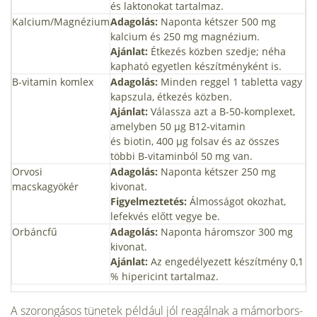
és laktonokat tartalmaz.
Kalcium/Magnézium
Adagolás:
Naponta kétszer 500 mg
kalcium és 250 mg magnézium.
Ajánlat:
Étkezés közben szedje; néha
kapható egyetlen készítményként is.
B-vitamin komlex
Adagolás:
Minden reggel 1 tabletta vagy
kapszula, étkezés közben.
Ajánlat:
Válassza azt a B-50-komplexet,
amelyben 50 µg B12-vitamin
és biotin, 400 µg folsav és az összes
többi B-vitaminból 50 mg van.
Orvosi
Adagolás:
Naponta kétszer 250 mg
macskagyökér
kivonat.
Figyelmeztetés:
Álmosságot okozhat,
lefekvés előtt vegye be.
Orbáncfű
Adagolás:
Naponta háromszor 300 mg
kivonat.
Ajánlat:
Az engedélyezett készítmény 0,1
% hipericint tartalmaz.
A szorongásos tünetek például jól reagálnak a mámorbors-