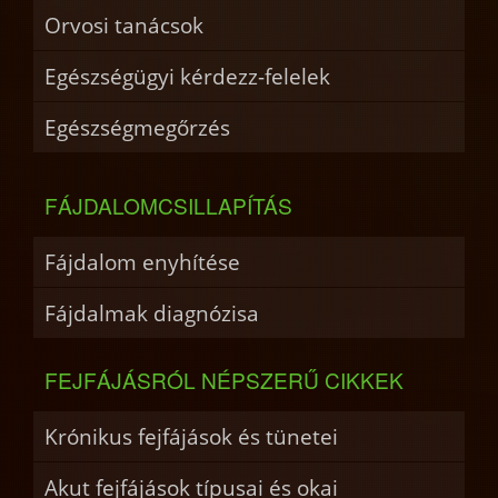
Orvosi tanácsok
Egészségügyi kérdezz-felelek
Egészségmegőrzés
FÁJDALOMCSILLAPÍTÁS
Fájdalom enyhítése
Fájdalmak diagnózisa
FEJFÁJÁSRÓL NÉPSZERŰ CIKKEK
Krónikus fejfájások és tünetei
Akut fejfájások típusai és okai