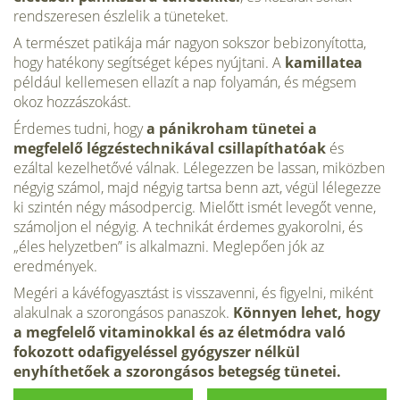
rendszeresen észlelik a tüneteket.
A természet patikája már nagyon sokszor bebizonyította,
hogy hatékony segítséget képes nyújtani. A
kamillatea
például kellemesen ellazít a nap folyamán, és mégsem
okoz hozzászokást.
Érdemes tudni, hogy
a pánikroham tünetei a
megfelelő légzéstechnikával csillapíthatóak
és
ezáltal kezelhetővé válnak. Lélegezzen be lassan, miközben
négyig számol, majd négyig tartsa benn azt, végül lélegezze
ki szintén négy másodpercig. Mielőtt ismét levegőt venne,
számoljon el négyig. A technikát érdemes gyakorolni, és
„éles helyzetben” is alkalmazni. Meglepően jók az
eredmények.
Megéri a kávéfogyasztást is visszavenni, és figyelni, miként
alakulnak a szorongásos panaszok.
Könnyen lehet, hogy
a megfelelő vitaminokkal és az életmódra való
fokozott odafigyeléssel gyógyszer nélkül
enyhíthetőek a szorongásos betegség tünetei.