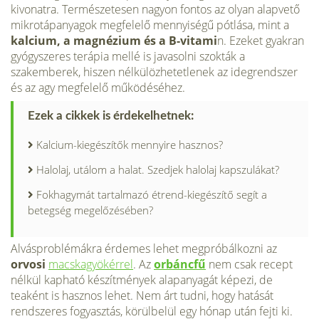
kivonatra. Természetesen nagyon fontos az olyan alapvető
mikrotápanyagok megfelelő mennyiségű pótlása, mint a
kalcium, a magnézium és a B-vitami
n. Ezeket gyakran
gyógyszeres terápia mellé is javasolni szokták a
szakemberek, hiszen nélkülözhetetlenek az idegrendszer
és az agy megfelelő működéséhez.
Ezek a cikkek is érdekelhetnek:
Kalcium-kiegészítők mennyire hasznos?
Halolaj, utálom a halat. Szedjek halolaj kapszulákat?
Fokhagymát tartalmazó étrend-kiegészítő segít a
betegség megelőzésében?
Alvásproblémákra érdemes lehet megpróbálkozni az
orvosi
macskagyökérrel
. Az
orbáncfű
nem csak recept
nélkül kapható készítmények alapanyagát képezi, de
teaként is hasznos lehet. Nem árt tudni, hogy hatását
rendszeres fogyasztás, körülbelül egy hónap után fejti ki.