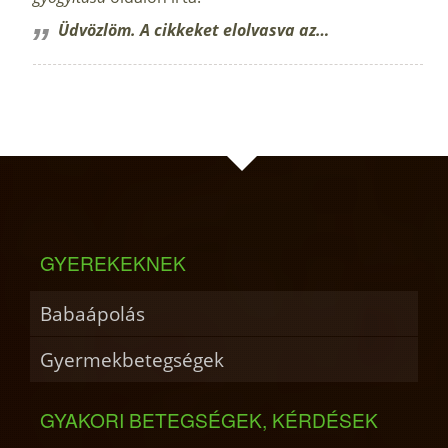
Üdvözlöm. A cikkeket elolvasva az…
GYEREKEKNEK
Babaápolás
Gyermekbetegségek
GYAKORI BETEGSÉGEK, KÉRDÉSEK