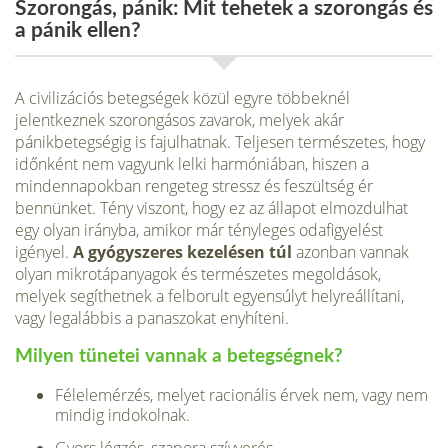
Szorongás, pánik: Mit tehetek a szorongás és
a pánik ellen?
A civilizációs betegségek közül egyre többeknél
jelentkeznek szorongásos zavarok, melyek akár
pánikbetegségig is fajulhatnak. Teljesen természetes, hogy
időnként nem vagyunk lelki harmóniában, hiszen a
mindennapokban rengeteg stressz és feszültség ér
bennünket. Tény viszont, hogy ez az állapot elmozdulhat
egy olyan irányba, amikor már tényleges odafigyelést
igényel.
A gyógyszeres kezelésen túl
azonban vannak
olyan mikrotápanyagok és természetes megoldások,
melyek segíthetnek a felborult egyensúlyt helyreállítani,
vagy legalábbis a panaszokat enyhíteni.
Milyen tünetei vannak a betegségnek?
Félelemérzés, melyet racionális érvek nem, vagy nem
mindig indokolnak.