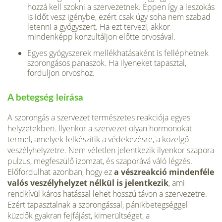
hozzá kell szokni a szervezetnek. Éppen így a leszokás
is időt vesz igénybe, ezért csak úgy soha nem szabad
letenni a gyógyszert. Ha ezt tervezi, akkor
mindenképp konzultáljon előtte orvosával.
Egyes gyógyszerek mellékhatásaként is felléphetnek
szorongásos panaszok. Ha ilyeneket tapasztal,
forduljon orvoshoz.
A betegség leírása
A szorongás a szervezet természetes reakciója egyes
helyzetekben. Ilyenkor a szervezet olyan hormonokat
termel, amelyek felkészítik a védekezésre, a közelgő
veszélyhelyzetre. Nem véletlen jelentkezik ilyenkor szapora
pulzus, megfeszülő izomzat, és szaporává váló légzés.
Előfordulhat azonban, hogy ez
a vészreakció mindenféle
valós veszélyhelyzet nélkül is jelentkezik
, ami
rendkívül káros hatással lehet hosszú távon a szervezetre.
Ezért tapasztalnak a szorongással, pánikbetegséggel
küzdők gyakran fejfájást, kimerültséget, a