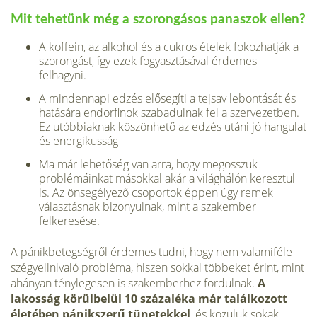
Mit tehetünk még a szorongásos panaszok ellen?
A koffein, az alkohol és a cukros ételek fokozhatják a
szorongást, így ezek fogyasztásával érdemes
felhagyni.
A mindennapi edzés elősegíti a tejsav lebontását és
hatására endorfinok szabadulnak fel a szervezetben.
Ez utóbbiaknak köszönhető az edzés utáni jó hangulat
és energikusság
Ma már lehetőség van arra, hogy megosszuk
problémáinkat másokkal akár a világhálón keresztül
is. Az önsegélyező csoportok éppen úgy remek
választásnak bizonyulnak, mint a szakember
felkeresése.
A pánikbetegségről érdemes tudni, hogy nem valamiféle
szégyellnivaló probléma, hiszen sokkal többeket érint, mint
ahányan ténylegesen is szakemberhez fordulnak.
A
lakosság körülbelül 10 százaléka már találkozott
életében pánikszerű tünetekkel
, és közülük sokak