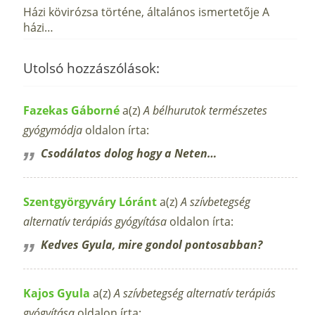
Házi kövirózsa történe, általános ismertetője A
házi…
Utolsó hozzászólások:
Fazekas Gáborné
a(z)
A bélhurutok természetes
gyógymódja
oldalon írta:
Csodálatos dolog hogy a Neten…
Szentgyörgyváry Lóránt
a(z)
A szívbetegség
alternatív terápiás gyógyítása
oldalon írta:
Kedves Gyula, mire gondol pontosabban?
Kajos Gyula
a(z)
A szívbetegség alternatív terápiás
gyógyítása
oldalon írta: