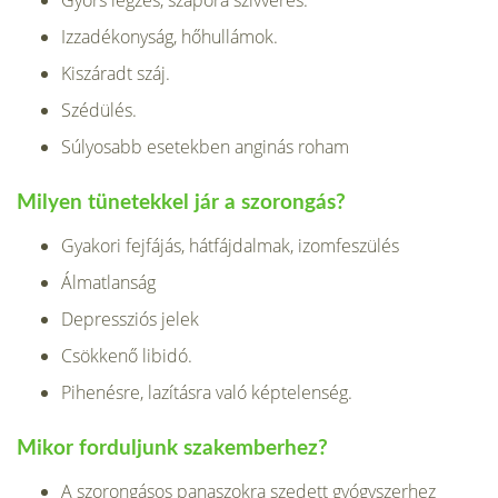
Gyors légzés, szapora szívverés.
Izzadékonyság, hőhullámok.
Kiszáradt száj.
Szédülés.
Súlyosabb esetekben anginás roham
Milyen tünetekkel jár a szorongás?
Gyakori fejfájás, hátfájdalmak, izomfeszülés
Álmatlanság
Depressziós jelek
Csökkenő libidó.
Pihenésre, lazításra való képtelenség.
Mikor forduljunk szakemberhez?
A szorongásos panaszokra szedett gyógyszerhez