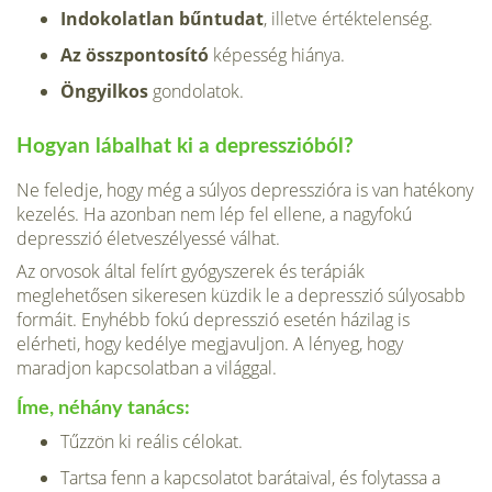
Indokolatlan bűntudat
, illetve értéktelenség.
Az összpontosító
képesség hiánya.
Öngyilkos
gondolatok.
Hogyan lábalhat ki a depresszióból?
Ne feledje, hogy még a súlyos depresszióra is van hatékony
kezelés. Ha azonban nem lép fel ellene, a nagyfo­kú
depresszió életveszélyessé válhat.
Az orvosok által felírt gyógyszerek és terápiák
meglehetősen sikeresen küzdik le a depresszió súlyosabb
for­máit. Enyhébb fokú depresszió esetén házilag is
elérheti, hogy kedélye meg­javuljon. A lényeg, hogy
maradjon kapcsolatban a világgal.
Íme, néhány tanács:
Tűzzön ki reális célokat.
Tartsa fenn a kapcsolatot barátai­val, és folytassa a