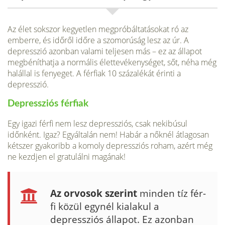
Az élet sokszor kegyetlen megpróbáltatásokat ró az
emberre, és időről időre a szomorúság lesz az úr. A
depresszió azonban valami teljesen más – ez az állapot
megbéníthatja a normális élettevékenységet, sőt, néha még
halállal is fenyeget. A férfiak 10 százalékát érinti a
depresszió.
Depressziós férfiak
Egy igazi férfi nem lesz depressziós, csak nekibúsul
időnként. Igaz? Egyál­talán nem! Habár a nőknél átlagosan
kétszer gyakoribb a komoly depressziós roham, azért még
ne kezdjen el gratulálni magának!
Az orvosok szerint
minden tíz fér­
fi közül egynél kialakul a
depressziós állapot. Ez azonban