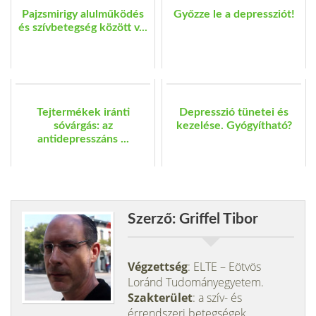
Pajzsmirigy alulműködés
Győzze le a depressziót!
és szívbetegség között v...
Tejtermékek iránti
Depresszió tünetei és
sóvárgás: az
kezelése. Gyógyítható?
antidepresszáns ...
Szerző: Griffel Tibor
Végzettség
: ELTE – Eötvös
Loránd Tudományegyetem.
Szakterület
: a szív- és
érrendszeri betegségek,