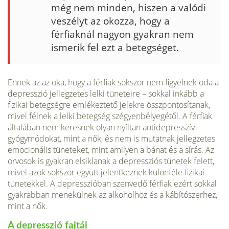
még nem minden, hiszen a valódi
veszélyt az okozza, hogy a
férfiaknál nagyon gyakran nem
ismerik fel ezt a betegséget.
Ennek az az oka, hogy a férfiak sokszor nem figyelnek oda a
depresszió jellegzetes lelki tüneteire – sokkal inkább a
fizikai betegségre emlékezte­tő jelekre összpontosítanak,
mivel fél­nek a lelki betegség szégyenbélyegé­től. A férfiak
általában nem keresnek olyan nyíltan antidepresszív
gyógymó­dokat, mint a nők, és nem is mutatnak jellegzetes
emocionális tüneteket, mint amilyen a bánat és a sírás. Az
or­vosok is gyakran elsiklanak a depressziós tünetek felett,
mivel azok sok­szor együtt jelentkeznek különféle fizikai
tünetekkel. A depresszióban szenvedő férfiak ezért sokkal
gyakrab­ban menekülnek az alkoholhoz és a kábítószerhez,
mint a nők.
A depresszió fajtái