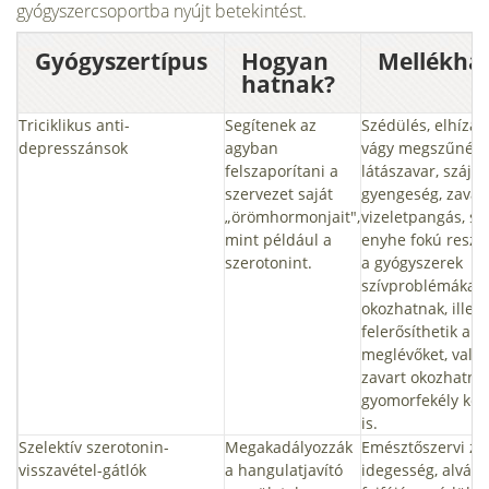
gyógyszercsoportba nyújt betekintést.
Gyógyszertípus
Hogyan
Mellékha
hatnak?
Triciklikus anti­
Segítenek az
Szédülés, elhízás
depresszánsok
agyban
vágy megszűnése
felszaporítani a
látászavar, szájs
szervezet saját
gyengeség, zavar
„örömhormonjait",
vizeletpangás, sz
mint például a
enyhe fokú reszk
szerotonint.
a gyógyszerek
szívproblémákat 
okozhatnak, illetv
felerősíthetik a 
meglévőket, vala
zavart okozhatna
gyomorfekély kez
is.
Szelektív szerotonin-
Megakadályozzák
Emésztőszervi za
visszavétel-gátlók
a hangulatjavító
idegesség, alvász