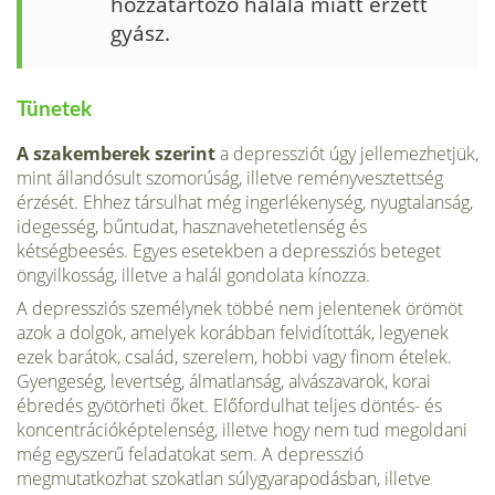
hozzátartozó ha­lála miatt érzett
gyász.
Tünetek
A szakemberek szerint
a depressziót úgy jellemezhetjük,
mint állandósult szomorúság, illetve reményvesztettség
érzését. Ehhez társulhat még ingerlé­kenység, nyugtalanság,
idegesség, bűntudat, hasznavehetetlenség és
kétségbeesés. Egyes esetekben a depressziós beteget
öngyilkosság, illetve a halál gondolata kínozza.
A depressziós személynek többé nem jelentenek örömöt
azok a dolgok, amelyek korábban felvidították, legyenek
ezek barátok, család, szerelem, hobbi vagy finom ételek.
Gyengeség, levertség, álmatlanság, alvászavarok, korai
ébredés gyötörheti őket. Előfordulhat teljes döntés- és
koncentrációképtelenség, illetve hogy nem tud megoldani
még egyszerű feladatokat sem. A depresszió
megmutatkozhat szokatlan súlygyarapodásban, illetve