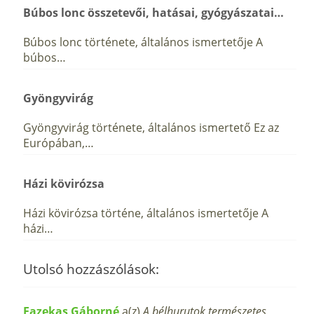
Búbos lonc összetevői, hatásai, gyógyászatai…
Búbos lonc története, általános ismertetője A
búbos…
Gyöngyvirág
Gyöngyvirág története, általános ismertető Ez az
Európában,…
Házi kövirózsa
Házi kövirózsa történe, általános ismertetője A
házi…
Utolsó hozzászólások:
Fazekas Gáborné
a(z)
A bélhurutok természetes