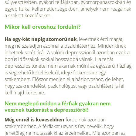
súlyvesztésben, gyakori fejfájásban, gyomorpanaszokban és
egyéb fizikai kellemetlenségekben, amelyek nem reagálnak
a szokott kezelésekre.
Mikor kell orvoshoz fordulni?
Ha egy-két napig szomorúnak
, levertnek érzi magát,
még ne szaladjon azonnal a pszichiáterhez. Mindenkinek
lehetnek sötét órái. A valódi depressziónál azonban ezek a
borús időszakok sokkal hosszabbá válnak. Ha tehát
depressziós tünetei nem akarnak múlni az egyszerű, házilag
is végezhető kezelésektől, ideje felkeresnie egy
szakembert. Először menjen el a háziorvoshoz, de lehet,
hogy szakrendelést, pszichológust vagy pszichiátert is fel
kell majd keresnie.
Nem meglepő módon a férfiak gyakran nem
vesznek tudomást a depresszióról!
Még ennél is kevesebben
fordulnak azonban
szakemberhez. A férfiakat ugyanis úgy nevelik, hogy
lehetőleg ne mutassák ki az érzelmeiket. Míg azonban az