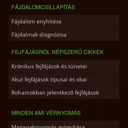
FÁJDALOMCSILLAPÍTÁS
Fájdalom enyhítése
Fájdalmak diagnózisa
FEJFÁJÁSRÓL NÉPSZERŰ CIKKEK
Krónikus fejfájások és tünetei
Akut fejfájások típusai és okai
Rohamokban jelentkező fejfájások
MINDEN AMI VÉRNYOMÁS
Magasvérnyomás gyógyítása