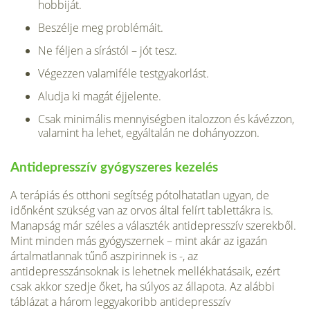
hobbiját.
Beszélje meg problémáit.
Ne féljen a sírástól – jót tesz.
Végezzen valamiféle testgyakorlást.
Aludja ki magát éjjelente.
Csak minimális mennyiségben ita­lozzon és kávézzon,
valamint ha lehet, egyáltalán ne dohányozzon.
Antidepresszív gyógyszeres kezelés
A terápiás és otthoni segítség pótolhatatlan ugyan, de
időnként szükség van az orvos által felírt tablettákra is.
Manapság már széles a választék antidepresszív szerekből.
Mint minden más gyógyszernek – mint akár az igazán
ártalmatlannak tűnő aszpirinnek is -, az
antidepresszánsoknak is lehetnek mellék­hatásaik, ezért
csak akkor szedje őket, ha súlyos az állapota. Az alábbi
táblázat a három leggyakoribb antidepresszív