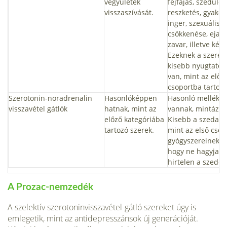
vegyületek
fejfájás, szédülés
visszaszívását.
reszketés, gyakori
inger, szexuális 
csökkenése, ejaku
zavar, illetve kép
Ezeknek a szerek
kisebb nyugtató 
van, mint az előz
csoportba tartoz
Szerotonin-noradrenalin
Hasonlóképpen
Hasonló mellékha
visszavétel gátlók
hatnak, mint az
vannak, mintáz e
előző kategóriába
Kisebb a szedatív
tartozó szerek.
mint az első csop
gyógyszereinek. F
hogy ne hagyja 
hirtelen a szedés
A Prozac-nemzedék
A szelektív szerotoninvisszavétel-gátló szereket úgy is
emlegetik, mint az antidepresszánsok új generációját.