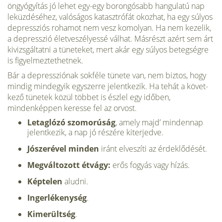
öngyógyítás jó lehet egy-egy borongósabb hangulatú nap
leküzdéséhez, való­ságos katasztrófát okozhat, ha egy súlyos
depressziós rohamot nem vesz komolyan. Ha nem kezelik,
a depresszió életveszé­lyessé válhat. Másrészt azért sem árt
kivizsgáltatni a tüneteket, mert akár egy súlyos betegségre
is figyelmeztethetnek.
Bár a depressziónak sokféle tünete van, nem biztos, hogy
mindig mindegyik egyszerre jelentkezik. Ha tehát a követ­
kező tünetek közül többet is észlel egy időben,
mindenképpen keresse fel az orvost.
Letaglózó szomorúság
, amely majd’ mindennap
jelentkezik, a nap jó részére kiterjedve.
Jószerével minden
iránt elveszíti az érdeklődését.
Megváltozott étvágy:
erős fogyás vagy hízás.
Képtelen
aludni.
Ingerlékenység
.
Kimerültség
.