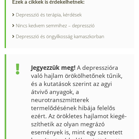
Ezek a cikkek is érdekelhetnek:
Depresszió és terápia, kérdések
Nincs kedvem semmihez – depresszió
Depresszió és öngyilkosság kamaszkorban
Jegyezzük meg!
A depresszióra
való hajlam örökölhetőnek tűnik,
és a kutatások szerint az agyi
átvivő anyagok, a
neurotranszmitterek
termelődésének hibája fele­lős
ezért. Az örökletes hajlamot kiegé­
szíthetik az olyan megrázó
események is, mint egy szeretett