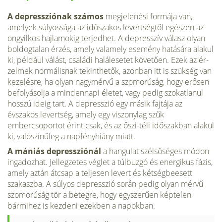
A depressziónak számos
megjelenési formája van,
amelyek súlyossága az időszakos levertségtől egészen az
ön­gyilkos hajlamokig terjedhet. A depresszív válasz olyan
boldog­talan érzés, amely valamely esemény hatására alakul
ki, például válást, családi halálesetet követően. Ezek az ér­
zelmek normálisnak tekinthetők, azonban itt is szükség van
kezelésre, ha olyan nagymérvű a szomorúság, hogy erősen
befolyásolja a mindenna­pi életet, vagy pedig szokatlanul
hosszú ideig tart. A depresszió egy másik fajtája az
évszakos levertség, amely egy viszonylag szűk
embercsoportot érint csak, és az őszi-téli időszakban alakul
ki, valószínűleg a napfényhiány miatt.
A mániás depressziónál
a han­gulat szélsőséges módon
ingadozhat. Jellegzetes véglet a túlbuzgó és energi­kus fázis,
amely aztán átcsap a teljesen levert és kétségbeesett
szakaszba. A súlyos depresszió során pedig olyan mérvű
szomorúság tör a betegre, hogy egyszerűen képtelen
bármihez is kez­deni ezekben a napokban.