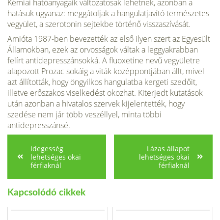
Kémiai hatóanyagaik változatosak lehetnek, azonban a
hatásuk ugyanaz: meggátoljak a hangulatjavító természetes
vegyület, a szerotonin sejtekbe történő visszaszívását.
Amióta 1987-ben bevezették az első ilyen szert az Egyesült
Államokban, ezek az orvosságok váltak a leggyakrabban
felírt antidepresszánsokká. A fluoxetine nevű vegyületre
alapozott Prozac sokáig a viták középpontjában állt, mivel
azt állították, hogy öngyilkos hangulatba kergeti szedőit,
illetve erőszakos viselkedést okozhat. Kiterjedt kutatások
után azonban a hivatalos szervek kijelentették, hogy
szedése nem jár több veszéllyel, minta többi
antidepresszánsé.
Idegesség
Lázas állapot
lehetséges okai
lehetséges okai
férfiaknál
férfiaknál
Kapcsolódó cikkek