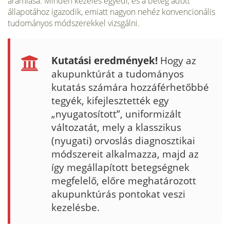
áramlása. Minden kezelés egyedi, és a beteg adott
állapotához igazodik, emiatt nagyon nehéz konvencionális
tudományos módszerekkel vizsgálni.
Kutatási eredmények!
Hogy az
akupunktúrát a tudományos
kutatás számára hoz­záférhetőbbé
tegyék, kifejlesztették egy
„nyugatosított”, uni­formizált
változatát, mely a klasszikus
(nyugati) orvoslás diag­nosztikai
módszereit alkalmazza, majd az
így megállapított betegségnek
megfelelő, előre meghatározott
akupunktúrás pontokat veszi
kezelésbe.