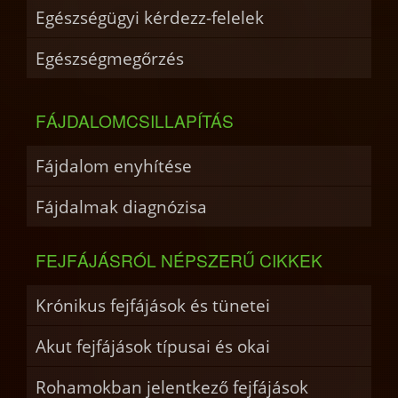
Egészségügyi kérdezz-felelek
Egészségmegőrzés
FÁJDALOMCSILLAPÍTÁS
Fájdalom enyhítése
Fájdalmak diagnózisa
FEJFÁJÁSRÓL NÉPSZERŰ CIKKEK
Krónikus fejfájások és tünetei
Akut fejfájások típusai és okai
Rohamokban jelentkező fejfájások