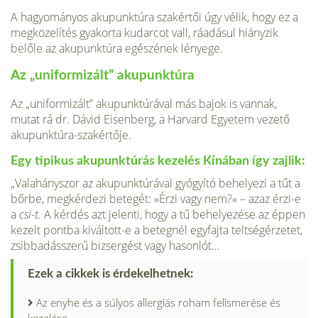
A hagyományos akupunktúra szak­értői úgy vélik, hogy ez a
megközelítés gyakorta kudarcot vall, ráadásul hiányzik
belőle az akupunktúra egészének lényege.
Az „uniformizált” akupunktúra
Az „uniformizált” akupunktúrával más bajok is vannak,
mutat rá dr. Dávid Eisenberg, a Harvard Egyetem vezető
aku­punktúra-szakértője.
Egy tipikus akupunktúrás kezelés Kínában így zajlik:
„Valahányszor az akupunktúrával gyógyító behelyezi a tűt a
bőrbe, megkérdezi betegét: »Érzi vagy nem?« – azaz érzi-e
a
csi-t.
A kérdés azt jelenti, hogy a tű behelyezése az éppen
kezelt pontba kiváltott-e a be­tegnél egyfajta teltségérzetet,
zsibbadásszerű bizsergést vagy hasonlót…
Ezek a cikkek is érdekelhetnek:
Az enyhe és a súlyos allergiás roham felismerése és