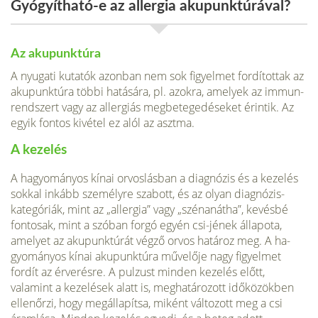
Gyógyítható-e az allergia akupunktúrával?
Az akupunktúra
A nyugati kutatók azonban nem sok figyelmet fordítottak az
akupunktúra többi hatására, pl. azokra, amelyek az immun­
rendszert vagy az allergiás megbetegedéseket érintik. Az
egyik fontos kivétel ez alól az asztma.
A kezelés
A hagyományos kínai orvoslásban a diagnózis és a kezelés
sok­kal inkább személyre szabott, és az olyan diagnózis-
kategóriák, mint az „allergia” vagy „szénanátha”, kevésbé
fontosak, mint a szóban forgó egyén csi-jének álla­pota,
amelyet az akupunktúrát végző orvos határoz meg. A ha­
gyományos kínai akupunktúra művelője nagy figyelmet
fordít az érverésre. A pulzust minden kezelés előtt,
valamint a keze­lések alatt is, meghatározott időközökben
ellenőrzi, hogy meg­állapítsa, miként változott meg a csi