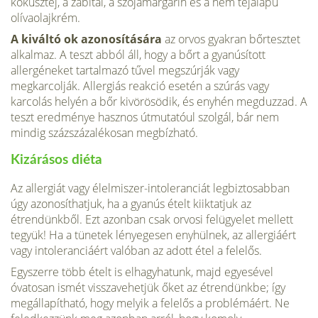
kókusztej, a zabital, a szójamargarin és a nem tejalapú
olívaolajkrém.
A kiváltó ok azonosítására
az orvos gyakran bőrtesztet
alkal­maz. A teszt abból áll, hogy a bőrt a gyanúsított
allergéneket tartal­mazó tűvel megszúrják vagy
megkarcolják. Allergiás reakció esetén a szúrás vagy
karcolás he­lyén a bőr kivörösödik, és enyhén megduzzad. A
teszt eredménye hasznos útmutatóul szolgál, bár nem
mindig százszázalékosan megbízható.
Kizárásos diéta
Az allergiát vagy élelmiszer-intoleranciát leg­biztosabban
úgy azonosíthatjuk, ha a gyanús ételt kiiktatjuk az
étrendünkből. Ezt azonban csak orvosi felügyelet mellett
te­gyük! Ha a tünetek lényegesen enyhülnek, az allergiáért
vagy intoleranciáért valóban az adott étel a felelős.
Egyszerre több ételt is elhagyha­tunk, majd egyesével
óvatosan is­mét visszavehetjük őket az étren­dünkbe; így
megállapítható, hogy melyik a felelős a problémáért. Ne