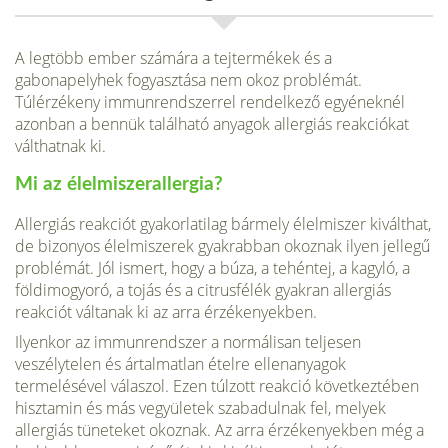
A legtöbb ember számára a tejter­mékek és a
gabonapelyhek fo­gyasztása nem okoz problémát.
Túlérzékeny immunrendszerrel rendelkező egyéneknél
azonban a bennük található anyagok aller­giás reakciókat
válthatnak ki.
Mi az élelmiszerallergia?
Allergiás reakciót gyakorlatilag bármely élelmiszer kiválthat,
de bi­zonyos élelmiszerek gyakrabban okoznak ilyen jellegű
problémát. Jól ismert, hogy a búza, a tehéntej, a kagyló, a
földimogyoró, a tojás és a citrusfélék gyakran allergiás
reakciót váltanak ki az arra érzéke­nyekben.
Ilyenkor az immunrendszer a normálisan teljesen
veszélytelen és ártalmatlan ételre ellenanyagok
termelésével válaszol. Ezen túlzott reakció következtében
hisztamin és más vegyületek szabadulnak fel, melyek
allergiás tüneteket okoz­nak. Az arra érzékenyekben még a