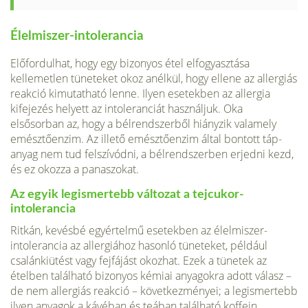
Élelmiszer-intolerancia
Előfordulhat, hogy egy bizonyos étel elfogyasztása
kellemetlen tüne­teket okoz anélkül, hogy ellene az allergiás
reakció kimutatható lenne. Ilyen esetekben az allergia
kifejezés helyett az intoleranciát használjuk. Oka
elsősorban az, hogy a bélrendszerből hiányzik valamely
emésztőenzim. Az illető emésztőenzim által bontott táp­
anyag nem tud felszívódni, a bél­rendszerben erjedni kezd,
és ez okozza a panaszokat.
Az egyik legismertebb változat a tejcukor-
intolerancia
Ritkán, kevésbé egyértelmű esetekben az élelmiszer-
intoleran­cia az allergiához hasonló tünete­ket, például
csalánkiütést vagy fejfájást okozhat. Ezek a tünetek az
ételben található bizonyos ké­miai anyagokra adott válasz –
de nem allergiás reakció – következ­ményei; a legismertebb
ilyen anya­gok a kávéban és teában található koffein,