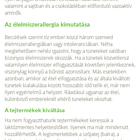
valamint a sajtban és a csokoládéban előforduló vazoaktív
aminők.
Az élelmiszerallergia kimutatása
Becslések szerint tíz ember közül három szenved
élelmiszerallergiá­ban vagy intoleranciában. Néha
meglehetősen nehéz igazolni, hogy a tüneteket valóban
bizonyos élel­miszerek okozzák. Ha a tünetek közvetlenül
valamilyen élelmiszer elfogyasztását követően jelentkez­nek,
viszonylag könnyű a bűnöst azonosítani. Más esetekben
azon­ban, amikor az étel elfogyasztása és az általa kiváltott
tünetek kiala­kulása között hosszabb idő telik el, már nem
ilyen egyértelmű a helyzet. Ráadásul ugyanaz az étel,
különböző embereknél eltérő tüneteket okozhat.
A tejtermékek kiváltása
Ha nem fogyaszthatunk tejtermékeket keressük a
laktózmentes helyettesítőket. Ilyenek ma már mindenütt
hozzáférhetők. A legismertebbek a szójatej (balra), a