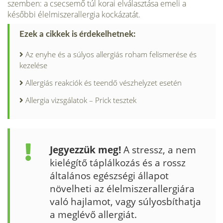
szemben: a csecsemő túl korai elválasztása emeli a
későbbi élelmiszerallergia kockázatát.
Ezek a cikkek is érdekelhetnek:
Az enyhe és a súlyos allergiás roham felismerése és
kezelése
Allergiás reakciók és teendő vészhelyzet esetén
Allergia vizsgálatok – Prick tesztek
Jegyezzük meg!
A stressz, a nem
kielégítő táplál­kozás és a rossz
általános egészsé­gi állapot
növelheti az élelmiszeral­lergiára
való hajlamot, vagy súlyosbíthatja
a meglévő allergiát.