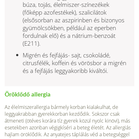
búza, tojás, élelmiszer-szí­nezékek
(főképp azofestékek), szalicilátok
(elsősorban az aszpirinben és bizonyos
gyümölcsökben, például az eperben
fordulnak elő) és a nátrium-benzoát
(E211).
Migrén és fejfájás- sajt, csokoládé,
citrusfélék, koffein és vörösbor a migrén
és a fejfájás leggyakoribb kiváltói.
Öröklődő allergia
Az élelmi­szerallergia bármely korban kiala­kulhat, de
leggyakrabban gyerek­korban kezdődik. Sokszor csak
átmeneti (ötéves korára tíz gyerek közül nyolc kinövi), más
esetek­ben azonban végigkíséri a beteg életét. Az allergiás
hajlam öröklőd­ik. Az anyatejes táplálás véd a be­tegséggel