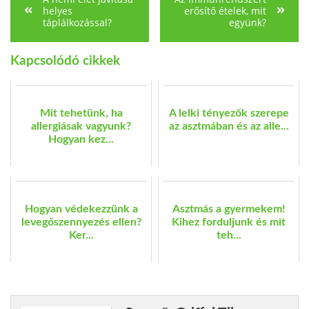
helyes
erősítő ételek, mit
táplálkozással?
együnk?
Kapcsolódó cikkek
Mit tehetünk, ha
A lelki tényezők szerepe
allergiásak vagyunk?
az asztmában és az alle...
Hogyan kez...
Hogyan védekezzünk a
Asztmás a gyermekem!
levegőszennyezés ellen?
Kihez forduljunk és mit
Ker...
teh...