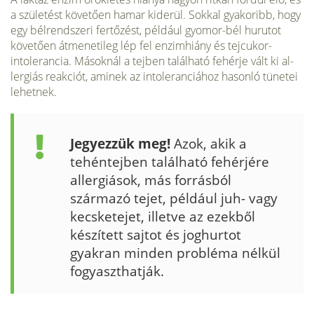
a szü­letést követően hamar kiderül. Sokkal gyakoribb, hogy
egy bél­rendszeri fertőzést, például gyomor-bél hurutot
követően átmenetileg lép fel enzimhiány és tejcukor-
intolerancia. Másoknál a tejben található fehérje vált ki al­
lergiás reakciót, aminek az intole­ranciához hasonló tünetei
lehet­nek.
Jegyezzük meg!
Azok, akik a
tehén­tejben található fehérjére
allergiá­sok, más forrásból
származó tejet, például juh- vagy
kecsketejet, illet­ve az ezekből
készített sajtot és joghurtot
gyakran minden problé­ma nélkül
fogyaszthatják.