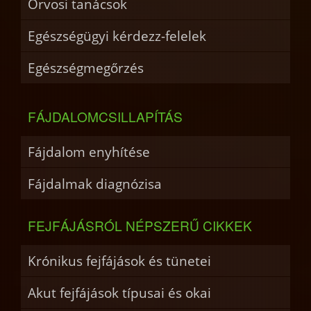
Orvosi tanácsok
Egészségügyi kérdezz-felelek
Egészségmegőrzés
FÁJDALOMCSILLAPÍTÁS
Fájdalom enyhítése
Fájdalmak diagnózisa
FEJFÁJÁSRÓL NÉPSZERŰ CIKKEK
Krónikus fejfájások és tünetei
Akut fejfájások típusai és okai