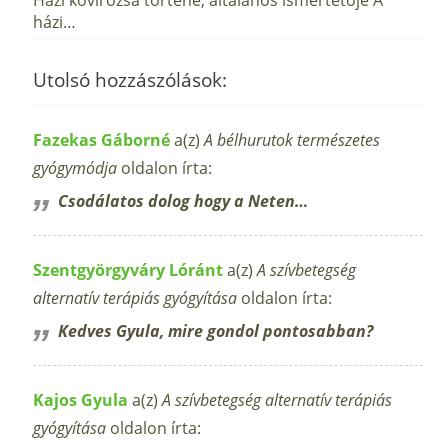
házi…
Utolsó hozzászólások:
Fazekas Gáborné
a(z)
A bélhurutok természetes
gyógymódja
oldalon írta:
Csodálatos dolog hogy a Neten…
Szentgyörgyváry Lóránt
a(z)
A szívbetegség
alternatív terápiás gyógyítása
oldalon írta:
Kedves Gyula, mire gondol pontosabban?
Kajos Gyula
a(z)
A szívbetegség alternatív terápiás
gyógyítása
oldalon írta: