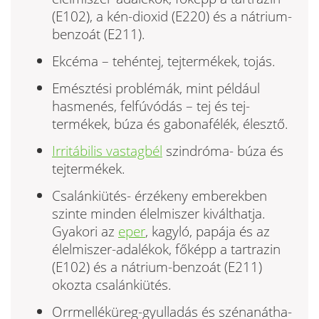
(E102), a kén-dioxid (E220) és a nátrium-
benzoát (E211).
Ekcéma – tehéntej, tejtermékek, tojás.
Emésztési problémák, mint például
hasmenés, felfúvódás – tej és tej­
termékek, búza és gabonafélék, élesztő.
Irritábilis vastagbél
szindróma- búza és
tejtermékek.
Csalánkiütés- érzékeny emberekben
szinte minden élelmiszer kiválthatja.
Gyakori az
eper
, kagyló, papája és az
élelmiszer-adalékok, főképp a tartrazin
(E102) és a nátrium-benzoát (E211)
okozta csalán­kiütés.
Orrmelléküreg-gyulladás és szénanátha-