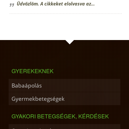
Üdvözlöm. A cikkeket elolvasva az…
GYEREKEKNEK
Babaápolás
Gyermekbetegségek
GYAKORI BETEGSÉGEK, KÉRDÉSEK