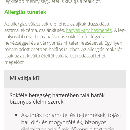
legkisebb mennyiségű étel is ki­váltja a reakciót.
Allergiás tünetek
Az allergiás válasz sokféle lehet: az ajkak duz­zadása,
asztma, ekcéma, csalánki­ütés,
hányás vagy hasmenés
. A leg­
súlyosabb esetben anafilaxiás sokk lép fel légzési
nehézséggel és a vér­nyomás hirtelen leesésével. Egy ilyen
roham adott esetben halálos is lehet. Az allergiás reakciót
csak az azt kiváltó ételtől való tartózko­dással lehet
megelőzni.
Mi váltja ki?
Sokféle betegség hátterében találhatók
bizonyos élelmiszerek.
Asztmás roham- tej és tejtermékek, tojás,
hal, dió- és mogyorófélék, bizonyos
élelmiszer-adalékok, főképp a tartrazin