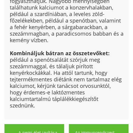
fogyaszthatjuk. Nagyobb mennyi­ségben
találhatunk kalciumot a konzervhalakban,
például a szardíniában, a leveles zöld­
főzelékekben, például a spenót­ban, valamint
a fehér kenyérben, a sárgabarackban, a
szezámmagban, a paradicsomos babban és a
kemény vízben.
Kombináljuk bátran az összetevőket:
például a spenótsalátát szórjuk meg
szezámmaggal, és tálaljuk pirított
kenyérkockákkal. Ha attól tartunk, hogy
tejtermékmentes diétánk nem tartalmaz elég
kalciumot, kérjünk tanácsot orvosunktól,
hogy érdemes-e laktóz­mentes
kalciumtartalmú táplálékkiegészítőt
szednünk.
A nemi élet javítása
Az immunrendszert