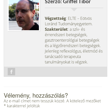
Szerző: Griffel Tibor
Végzettség
: ELTE – Eötvös
Loránd Tudományegyetem.
Szakterület
: a szív- és
érrendszeri betegségek,
gasztroenterológiai betegségek
és a légzőrendszeri betegségek.
Jelenleg reflexológus, életmód és
tanácsadó terapeuta
tanulmányokat is végzek.
Vélemény, hozzászólás?
Az e-mail címet nem tesszük közzé.
A kötelező mezőket
*
karakterrel jelöltük