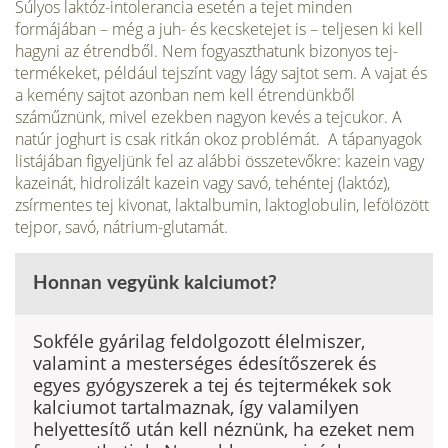
Súlyos laktóz-intolerancia ese­tén a tejet minden
formájában – még a juh- és kecsketejet is – telje­sen ki kell
hagyni az étrendből. Nem fogyaszthatunk bizonyos tej­
termékeket, például tejszínt vagy lágy sajtot sem. A vajat és
a ke­mény sajtot azonban nem kell ét­rendünkből
száműznünk, mivel ezekben nagyon kevés a tejcukor. A
natúr joghurt is csak ritkán okoz problémát. A tápanyagok
listájában figyel­jünk fel az alábbi összetevőkre: kazein vagy
kazeinát, hidrolizált kazein vagy savó, tehéntej (laktóz),
zsírmentes tej kivonat, laktalbumin, laktoglobulin, lefölözött
tej­por, savó, nátrium-glutamát.
Honnan vegyünk kalciumot?
Sokféle gyárilag feldolgozott élelmiszer,
valamint a mesterséges édesítőszerek és
egyes gyógyszerek a tej és tejtermékek sok
kalci­umot tartalmaznak, így vala­milyen
helyettesítő után kell néznünk, ha ezeket nem