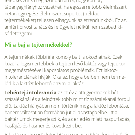
feledkezzünk meg azonban arról, hogy komoly
tápanyaghiányhoz vezethet, ha egyszerre több élelmi­szert,
netán egy egész élelmiszer­csoportot (például
tejtermékeket) teljesen elhagyunk az étrendünk­ből. Ez az,
amiért orvosi tanács és felügyelet nélkül nem szabad kí­
sérletezgetni.
Mi a baj a tejtermékekkel?
A tejtermékek többféle komoly bajt is okozhatnak. Ezek
közül a legismertebbek a tejben lévő laktóz vagy tejcukor
megemészté­sével kapcsolatos problémák. Ezt laktóz-
intoleranciának hívják. Oka az, hogy a bélben nem terme­
lődik a laktózt lebontó enzim, a laktáz.
Tehéntej-intolerancia
az öt év alatti gyermekek hét
százalékánál és a felnőttek több mint tíz százalé­kánál fordul
elő. Laktáz hiányában nem történik meg a laktóz lebontá­sa,
hanem változatlan formában jut el a vastagbélbe. Itt a
baktériumok megerjesztik, és az erjedés miatt haspuffadás,
hasfájás és hasmenés következik be.
A laktáz enzim örökletes hiánya nagyon ritkán fordul elő, és