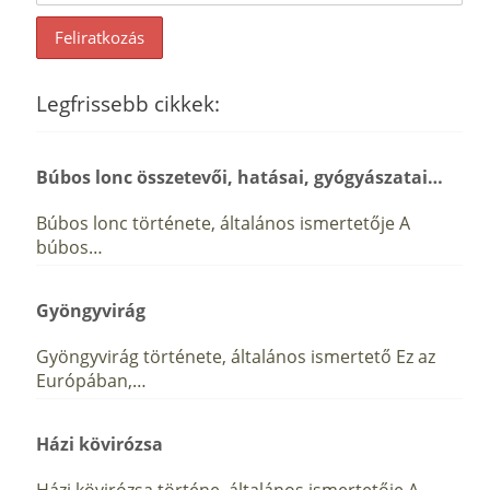
Legfrissebb cikkek:
Búbos lonc összetevői, hatásai, gyógyászatai…
Búbos lonc története, általános ismertetője A
búbos…
Gyöngyvirág
Gyöngyvirág története, általános ismertető Ez az
Európában,…
Házi kövirózsa
Házi kövirózsa történe, általános ismertetője A