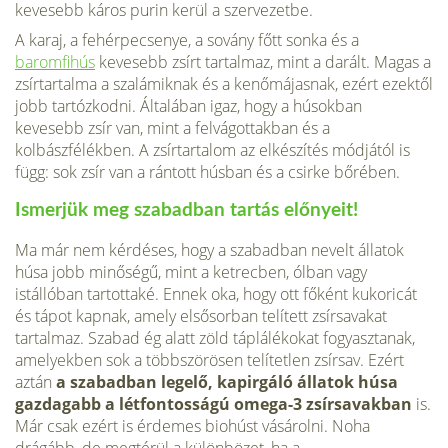
kevesebb káros purin kerül a szervezetbe.
A karaj, a fehérpecsenye, a sovány főtt sonka és a
baromfihús
kevesebb zsírt tartalmaz, mint a darált. Magas a
zsírtartalma a szalámiknak és a kenő­májasnak, ezért ezektől
jobb tartózkodni. Általában igaz, hogy a húsokban
kevesebb zsír van, mint a felvágottakban és a
kolbászfélékben. A zsírtarta­lom az elkészítés módjától is
függ: sok zsír van a rántott húsban és a csirke bőrében.
Ismerjük meg szabadban tartás előnyeit!
Ma már nem kérdéses, hogy a szabad­ban nevelt állatok
húsa jobb minőségű, mint a ketrecben, ólban vagy
istállóban tartottaké. Ennek oka, hogy ott főként kukoricát
és tápot kapnak, amely első­sorban telített zsírsavakat
tartalmaz. Szabad ég alatt zöld táplálékokat fogyasztanak,
amelyekben sok a több­szörösen telítetlen zsírsav. Ezért
aztán
a szabadban legelő, kapirgáló állatok húsa
gazdagabb a létfontosságú omega-3 zsírsavakban
is.
Már csak ezért is érdemes biohúst vásárolni. Noha