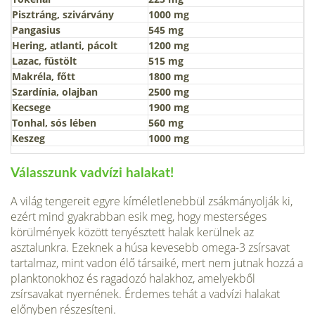
Pisztráng, szivárvány
1000 mg
Pangasius
545 mg
Hering, atlanti, pácolt
1200 mg
Lazac, füstölt
515 mg
Makréla, főtt
1800 mg
Szardínia, olajban
2500 mg
Kecsege
1900 mg
Tonhal, sós lében
560 mg
Keszeg
1000 mg
Válasszunk vadvízi halakat!
A világ tengereit egyre kíméletlenebbül zsákmányol­ják ki,
ezért mind gyakrabban esik meg, hogy mes­terséges
körülmények között tenyésztett halak kerülnek az
asztalunkra. Ezeknek a húsa kevesebb omega-3 zsírsavat
tartalmaz, mint vadon élő társaiké, mert nem jutnak hozzá a
planktonokhoz és ragadozó halakhoz, amelyekből
zsírsavakat nyernének. Érdemes tehát a vadvízi halakat
előny­ben részesíteni.