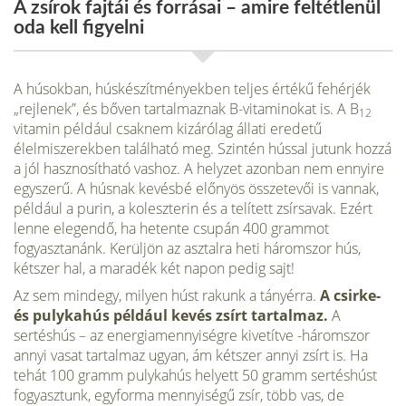
A zsírok fajtái és forrásai – amire feltétlenül
oda kell figyelni
A húsokban, húskészítményekben teljes értékű fehérjék
„rejlenek”, és bőven tartalmaznak B-vitaminokat is. A B
12
vitamin például csaknem kizá­rólag állati eredetű
élelmiszerekben található meg. Szintén hússal jutunk hozzá
a jól hasznosítható vashoz. A hely­zet azonban nem ennyire
egyszerű. A húsnak kevésbé előnyös összetevői is vannak,
például a purin, a koleszterin és a telített zsírsavak. Ezért
lenne elegendő, ha hetente csupán 400 gram­mot
fogyasztanánk. Kerüljön az asztalra heti háromszor hús,
kétszer hal, a mara­dék két napon pedig sajt!
Az sem mindegy, milyen húst rakunk a tányérra.
A csirke-
és pulykahús pél­dául kevés zsírt tartalmaz.
A
sertéshús – az energiamennyiségre kivetítve -háromszor
annyi vasat tartalmaz ugyan, ám kétszer annyi zsírt is. Ha
tehát 100 gramm pulykahús helyett 50 gramm sertéshúst
fogyasztunk, egyforma mennyiségű zsír, több vas, de