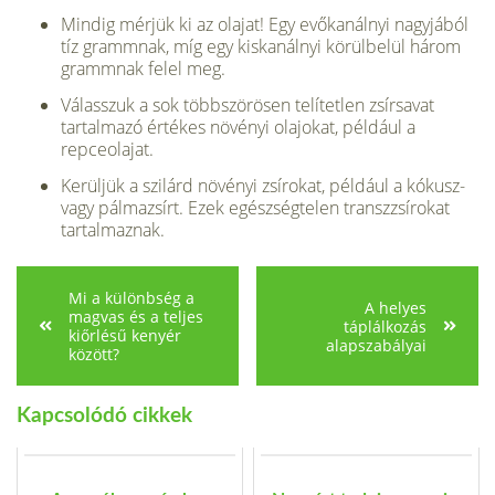
Mindig mérjük ki az olajat! Egy evőkanálnyi nagyjából
tíz grammnak, míg egy kiskanálnyi körülbelül három
grammnak felel meg.
Válasszuk a sok többszörösen telítetlen zsírsavat
tartalmazó értékes növényi olajokat, például a
repceolajat.
Kerüljük a szilárd növényi zsírokat, például a kókusz-
vagy pálmazsírt. Ezek egészségte­len transzzsírokat
tartalmaznak.
Mi a különbség a
A helyes
magvas és a teljes
táplálkozás
kiőrlésű kenyér
alapszabályai
között?
Kapcsolódó cikkek