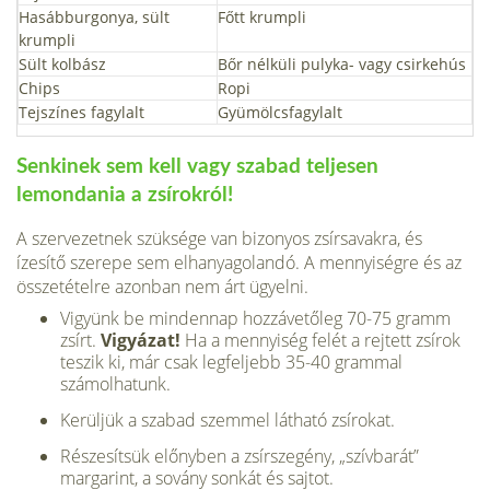
Hasábburgonya, sült
Főtt krumpli
krumpli
Sült kolbász
Bőr nélküli pulyka- vagy csirkehús
Chips
Ropi
Tejszínes fagylalt
Gyümölcsfagylalt
Senkinek sem kell vagy szabad teljesen
lemondania a zsírokról!
A szervezetnek szüksége van bizonyos zsírsavakra, és
ízesítő szerepe sem elhanyagolandó. A mennyiségre és az
összetételre azonban nem árt ügyelni.
Vigyünk be mindennap hozzávetőleg 70-75 gramm
zsírt.
Vigyázat!
Ha a mennyiség felét a rejtett zsírok
teszik ki, már csak legfeljebb 35-40 grammal
számolhatunk.
Kerüljük a szabad szemmel látható zsírokat.
Részesítsük előnyben a zsírszegény, „szívbarát”
margarint, a sovány sonkát és sajtot.