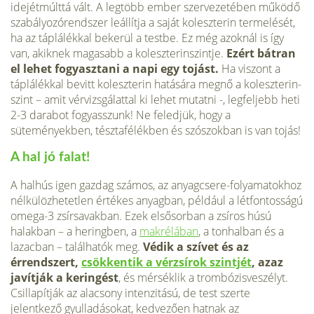
idejétmúlttá vált. A legtöbb ember szervezetében működő
szabályozórendszer leállítja a saját koleszterin termelését,
ha az táplálékkal bekerül a testbe. Ez még azoknál is így
van, akiknek magasabb a koleszterinszintje.
Ezért bátran
el lehet fogyasztani a napi egy tojást.
Ha viszont a
táplálékkal bevitt koleszterin hatására megnő a koleszterin­
szint – amit vérvizsgálattal ki lehet mutatni -, legfeljebb heti
2-3 darabot fogyasszunk! Ne feledjük, hogy a
süteményekben, tész­tafélékben és szószokban is van tojás!
A hal jó falat!
A halhús igen gazdag számos, az anyagcsere-folyamatokhoz
nélkülözhetet­len értékes anyagban, például a létfontosságú
omega-3 zsírsavakban. Ezek elsősorban a zsíros húsú
halakban – a heringben, a
makrélában
, a tonhalban és a
lazacban – találhatók meg.
Védik a szívet és az
érrendszert,
csökkentik a vérzsírok szintjét
, azaz
javítják a keringést
, és mérséklik a trombózis­veszélyt.
Csillapítják az alacsony intenzitású, de test szerte
jelentkező gyul­ladásokat, kedvezően hatnak az