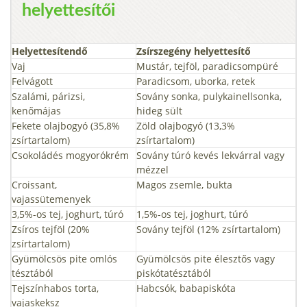
helyettesítői
Helyettesítendő
Zsírszegény helyettesítő
Vaj
Mustár, tejföl, paradicsompüré
Felvágott
Paradicsom, uborka, retek
Szalámi, párizsi,
Sovány sonka, pulykainellsonka,
kenőmájas
hideg sült
Fekete olajbogyó (35,8%
Zöld olajbogyó (13,3%
zsírtartalom)
zsírtartalom)
Csokoládés mogyorókrém
Sovány túró kevés lekvárral vagy
mézzel
Croissant,
Magos zsemle, bukta
vajassütemenyek
3,5%-os tej, joghurt, túró
1,5%-os tej, joghurt, túró
Zsíros tejföl (20%
Sovány tejföl (12% zsírtartalom)
zsírtartalom)
Gyümölcsös pite omlós
Gyümölcsös pite élesztős vagy
tésztából
piskótatésztából
Tejszínhabos torta,
Habcsók, babapiskóta
vajaskeksz