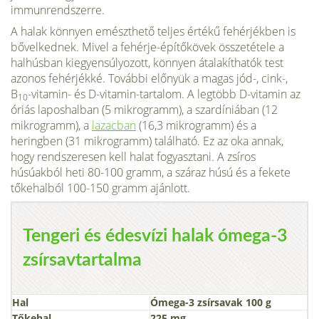
immunrendszerre.
A halak könnyen emészthető teljes értékű fehérjékben is
bővelkednek. Mivel a fehérje-építőkövek összetétele a
halhúsban kiegyensúlyozott, könnyen átalakíthatók test
azonos fehérjékké. További előnyük a magas jód-, cink-,
B
-vitamin- és D-vitamin-tartalom. A legtöbb D-vitamin az
10
óriás laposhalban (5 mikrogramm), a szardíniában (12
mikrogramm), a
lazacban
(16,3 mikrogramm) és a
heringben (31 mikrogramm) található. Ez az oka annak,
hogy rendszeresen kell halat fogyasztani. A zsíros
húsúakból heti 80-100 gramm, a száraz húsú és a fekete
tőkehalból 100-150 gramm ajánlott.
Tengeri és édesvízi halak ómega-3
zsírsavtartalma
Hal
Ómega-3 zsírsavak 100 g
Tőkehal
225 mg