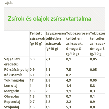
rájuk.
Zsírok és olajok zsírsavtartalma
Telített
Egyszeresen
Többszörösen
Többszörö
zsírsavak
telítetlen
telítetlen
telítetlen
(g/10 g)
zsírsavak
zsírsavak,
zsírsavak,
(g/10 g)
ómega-6
ómega-3
(g/10 g)
(g/10 g
Vaj (állati
5,3
2,1
0,1
0,05
eredetű)
Pórsáfrányolaj
0,9
1,1
7,5
0,05
Kókuszzsír
6,1
3,1
0,2
Tökmagolaj
17
2,8
4,9
0,05
Len olaj
1
1,9
1,4
5,3
Margarin
1,5
2
1,1
0,3
Olívaolaj
1,3
7,9
0,7
0,1
Repceolaj
0,7
5,8
2,2
0,9
Szójaolaj
1,5
1,9
5,3
0,8