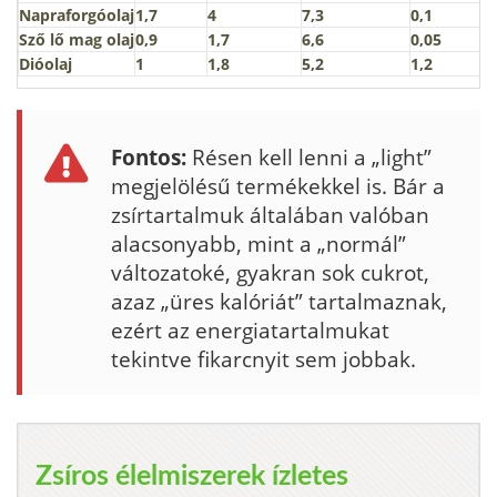
Napraforgóolaj
1,7
4
7,3
0,1
Sző lő mag olaj
0,9
1,7
6,6
0,05
Dióolaj
1
1,8
5,2
1,2
Fontos:
Résen kell lenni a „light”
megjelölésű termékekkel is. Bár a
zsírtartalmuk általában valóban
alacsonyabb, mint a „normál”
változatoké, gyakran sok cukrot,
azaz „üres kalóriát” tartalmaznak,
ezért az energiatartalmu­kat
tekintve fikarcnyit sem jobbak.
Zsíros élelmiszerek ízletes