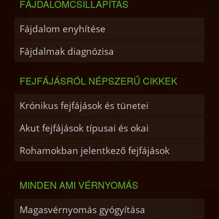
FÁJDALOMCSILLAPÍTÁS
Fájdalom enyhítése
Fájdalmak diagnózisa
FEJFÁJÁSRÓL NÉPSZERŰ CIKKEK
Krónikus fejfájások és tünetei
Akut fejfájások típusai és okai
Rohamokban jelentkező fejfájások
MINDEN AMI VÉRNYOMÁS
Magasvérnyomás gyógyítása