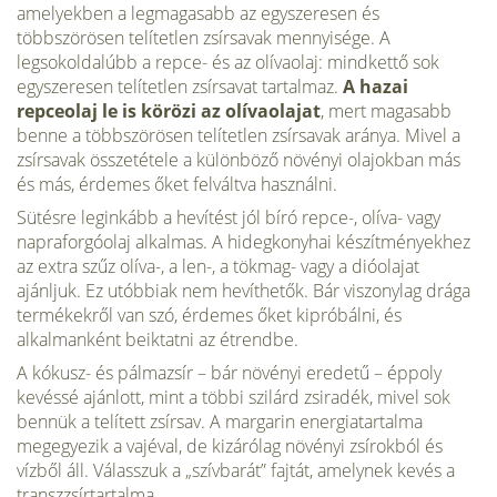
amelyekben a legmaga­sabb az egyszeresen és
többszörösen telítetlen zsírsavak mennyisége. A
legsokoldalúbb a repce- és az olívaolaj: mindkettő sok
egyszeresen telítet­len zsírsavat tartalmaz.
A hazai
repceolaj le is körözi az olívaolajat
, mert magasabb
benne a többszörösen telítetlen zsírsavak aránya. Mivel a
zsírsavak összetétele a különböző növényi olajokban más
és más, érdemes őket felváltva használni.
Sütésre leginkább a hevítést jól bíró repce-, olíva- vagy
napraforgóolaj alkalmas. A hidegkonyhai készítményekhez
az extra szűz olíva-, a len-, a tökmag- vagy a dióolajat
ajánljuk. Ez utóbbiak nem hevíthetők. Bár vi­szonylag drága
termékekről van szó, érdemes őket kipróbálni, és
alkalman­ként beiktatni az étrendbe.
A kókusz- és pálmazsír – bár növényi eredetű – éppoly
kevéssé ajánlott, mint a többi szilárd zsiradék, mivel sok
bennük a telített zsírsav. A margarin energiatartalma
megegyezik a vajéval, de kizárólag növényi zsírokból és
vízből áll. Válasszuk a „szívbarát” fajtát, amelynek kevés a
transzzsírtartalma.