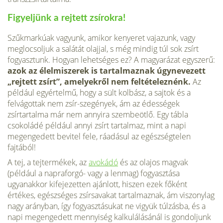
Figyeljünk a rejtett zsírokra!
Szűkmarkúak vagyunk, amikor kenyeret vajazunk, vagy
meglocsoljuk a sa­látát olajjal, s még mindig túl sok zsírt
fogyasztunk. Hogyan lehetséges ez? A magyarázat egyszerű:
azok az élelmiszerek is tartalmaznak úgyneve­zett
„rejtett zsírt”, amelyekről nem feltételeznénk.
Az
például egyértelmű, hogy a sült kolbász, a sajtok és a
felvágottak nem zsír-szegények, ám az édességek
zsírtartalma már nem annyira szembeötlő. Egy tábla
csokoládé például annyi zsírt tartal­maz, mint a napi
megengedett bevitel fele, ráadásul az egészségtelen
fajtából!
A tej, a tejtermékek, az
avokádó
és az olajos magvak
(például a napraforgó- vagy a lenmag) fogyasztása
ugyanakkor kifejezetten ajánlott, hiszen ezek főként
értékes, egészséges zsírsavakat tartalmaz­nak, ám viszonylag
nagy arányban, így fogyasztásukat ne vigyük túlzásba, és a
napi megengedett mennyiség kalkulálásánál is gondoljunk