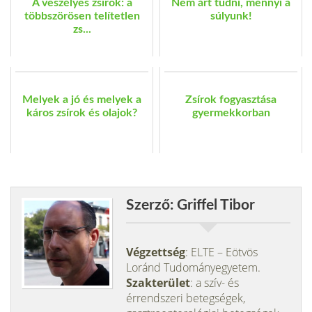
A veszélyes zsírok: a
Nem árt tudni, mennyi a
többszörösen telítetlen
súlyunk!
zs...
Melyek a jó és melyek a
Zsírok fogyasztása
káros zsírok és olajok?
gyermekkorban
Szerző: Griffel Tibor
Végzettség
: ELTE – Eötvös
Loránd Tudományegyetem.
Szakterület
: a szív- és
érrendszeri betegségek,