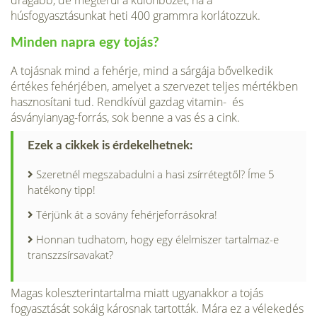
drágább, de megtérül a különbözet, ha a
húsfogyasztásunkat heti 400 grammra korlátozzuk.
Minden napra egy tojás?
A tojásnak mind a fehérje, mind a sárgája bővelkedik
értékes fehérjében, amelyet a szervezet teljes mértékben
hasznosítani tud. Rendkívül gazdag vitamin- és
ásványianyag-forrás, sok benne a vas és a cink.
Ezek a cikkek is érdekelhetnek:
Szeretnél megszabadulni a hasi zsírrétegtől? Íme 5
hatékony tipp!
Térjünk át a sovány fehérjeforrásokra!
Honnan tudhatom, hogy egy élelmiszer tartalmaz-e
transzzsírsavakat?
Magas koleszterintartalma miatt ugyan­akkor a tojás
fogyasztását sokáig károsnak tartották. Mára ez a vélekedés