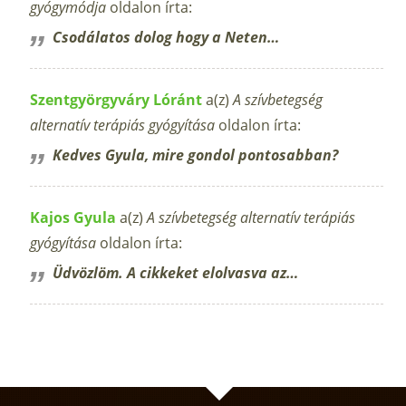
gyógymódja
oldalon írta:
Csodálatos dolog hogy a Neten…
Szentgyörgyváry Lóránt
a(z)
A szívbetegség
alternatív terápiás gyógyítása
oldalon írta:
Kedves Gyula, mire gondol pontosabban?
Kajos Gyula
a(z)
A szívbetegség alternatív terápiás
gyógyítása
oldalon írta:
Üdvözlöm. A cikkeket elolvasva az…