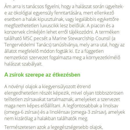
Ám arra is tanácsos figyelni, hogy a halászat során ügyeltek-
e az ökoló­giai egyensúly fenntartására, mert ellenkező
esetben a halak kipusztulnak, vagy legalábbis egykettőre
megfizethetetlen luxuscikk lesz belőlük. A piacon és a
konzervek címkéjén lehet erről tájékozódni. A terméken
található MSC pecsét a Marine Stewarclship Counsil (a
Tengervédelmi Tanács) tanú­sítványa, mely arra utal, hogy az
állatot megfelelő módon fogták ki. Ez a független
nemzetközi szervezet fogalmazta meg a környezetkímélő
halászat szabályait.
A zsírok szerepe az étkezésben
A növényi olajok a kiegyensúlyozott étrend
elengedhetetlen részét képezik, mivel olyan többszörösen
telítetlen zsírsavakat tartalmaznak, amelyeket a szervezet
maga nem képes előállítani. A legfontosabbak a linolsav
(omega-6 zsírsav) és a linolénsav (omega-3 zsírsav), amelyek
nem kizárólag a halak­ban találhatók meg.
Természetesen azok a legegészségesebb olajok,