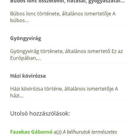
Búbos lonc összetevői, hatásai, gyógyászatai…
Búbos lonc története, általános ismertetője A
búbos…
Gyöngyvirág
Gyöngyvirág története, általános ismertető Ez az
Európában,…
Házi kövirózsa
Házi kövirózsa történe, általános ismertetője A
házi…
Utolsó hozzászólások:
Fazekas Gáborné
a(z)
A bélhurutok természetes