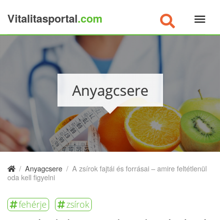
Vitalitasportal
.com
×
Anyagcsere
/
Anyagcsere
/
A zsírok fajtái és forrásai – amire feltétlenül
oda kell figyelni
fehérje
zsírok