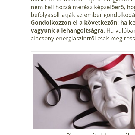
nem kell hozzá merész képzelőerő, hog
befolyásolhatják az ember gondolkodásá
Gondolkozzon el a következőn: ha k
vagyunk a lehangoltságra.
Ha valóban
alacsony energiaszinttől csak még ro