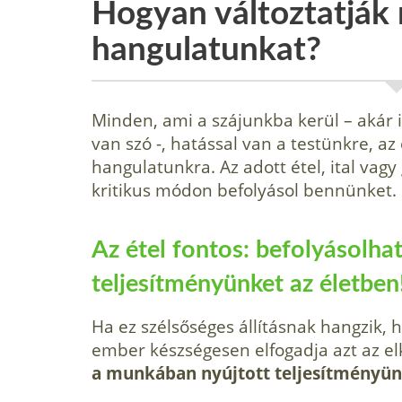
Hogyan változtatják 
hangulatunkat?
Minden, ami a szájunkba kerül – akár it
van szó -, hatással van a testünkre, a
hangulatunkra. Az adott étel, ital vag
kritikus módon befolyásol bennünket.
Az étel fontos: befolyásolha
teljesítményünket az életben
Ha ez szélsőséges állításnak hangzik,
ember készségesen elfogadja azt az el
a munkában nyújtott teljesítményünk