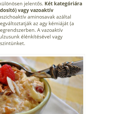
különösen jelentős.
Két kategóriára
dosító) vagy vazoaktív
szichoaktív aminosavak azáltal
gváltoztatják az agy kémiáját (a
degrendszerben. A vazoaktív
lzusunk élénkítésével vagy
szintünket.