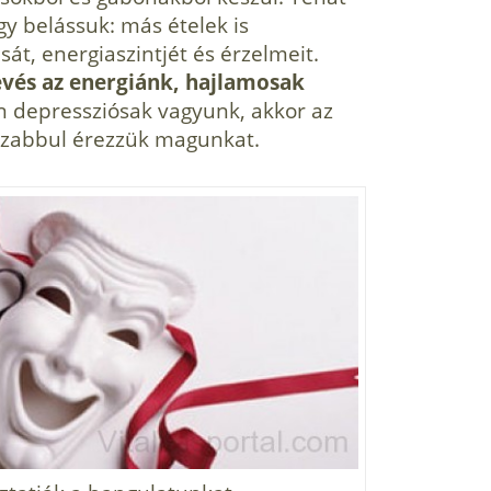
y belássuk: más ételek is
t, energiaszintjét és érzelmeit.
evés az energiánk, hajlamosak
 depressziósak vagyunk, akkor az
sszabbul érezzük magunkat.