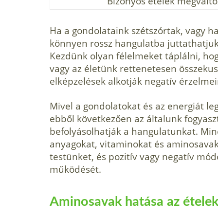
Bizonyos ételek megválto
Ha a gondolataink szétszórtak, vagy 
könnyen rossz hangulatba juttathatju
Kezdünk olyan félelmeket táplálni, 
vagy az életünk rettenetesen összekusz
elképzelések alkotják negatív érzelme
Mivel a gondolatokat és az energiát leg
ebből következően az általunk fogyasz
befolyásolhatják a hangulatunkat. Min
anyagokat, vitaminokat és aminosavaka
testünket, és pozitív vagy negatív mó
működését.
Aminosavak hatása az étele