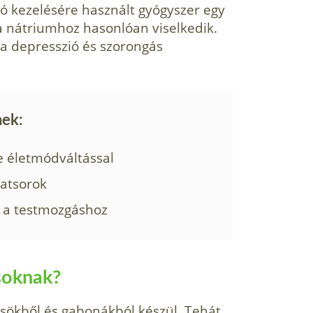
zió kezelésére használt gyógyszer egy
a nátriumhoz hasonlóan viselkedik.
a a depresszió és szorongás
nek:
 életmódváltással
latsorok
ó a testmozgáshoz
soknak?
csökből és gabonákból készül. Tehát