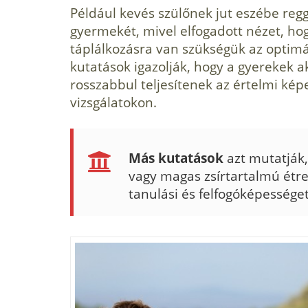
Például kevés szülőnek jut eszébe regg
gyermekét, mivel elfogadott nézet, ho
táplálkozásra van szükségük az optim
kutatások igazolják, hogy a gyerekek a
rosszabbul teljesítenek az értelmi kép
vizsgálatokon.
Más kutatások
azt mutatják,
vagy magas zsírtartalmú étr
tanulási és felfogóképességet