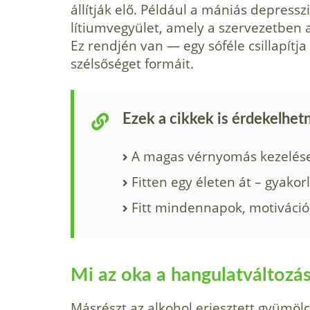
állítják elő. Például a mániás depress
lítiumvegyület, amely a szervezetben 
Ez rendjén van — egy sóféle csillapítj
szélsőséget formáit.
Ezek a cikkek is érdekelhet
A magas vérnyomás kezelése
Fitten egy életen át – gyakor
Fitt mindennapok, motiváci
Mi az oka a hangulatváltozá
Másrészt az alkohol erjesztett gyümöl