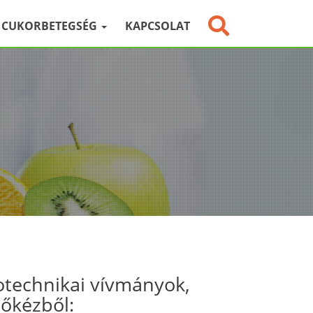
CUKORBETEGSÉG
KAPCSOLAT
otechnikai vívmányok,
sőkézből: