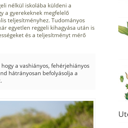
eli nélkül iskolába küldeni a
gy a gyerekeknek megfelelő
ális teljesítményhez. Tudományos
kár egyetlen reggeli kihagyása után is
ességeket és a teljesítményt mérő
 hogy a vashiányos, fehérjehiányos
end hátrányosan befolyásolja a
.
Ut