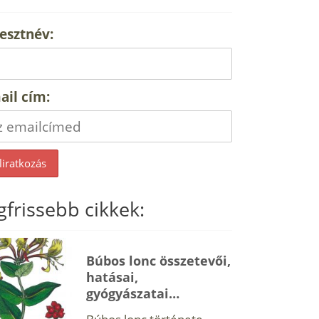
esztnév:
ail cím:
gfrissebb cikkek:
Búbos lonc összetevői,
hatásai,
gyógyászatai…