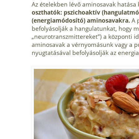
Az ételekben lévő aminosavak hatása 
oszthatók: pszichoaktív (hangulatmó
(energiamódosító) aminosavakra.
A p
befolyásolják a hangulatunkat, hogy me
„neurotranszmittereket”) a központi i
aminosavak a vérnyomásunk vagy a pu
nyugtatásával befolyásolják az energia