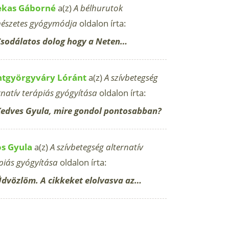
ekas Gáborné
a(z)
A bélhurutok
észetes gyógymódja
oldalon írta:
sodálatos dolog hogy a Neten…
ntgyörgyváry Lóránt
a(z)
A szívbetegség
rnatív terápiás gyógyítása
oldalon írta:
edves Gyula, mire gondol pontosabban?
os Gyula
a(z)
A szívbetegség alternatív
piás gyógyítása
oldalon írta:
dvözlöm. A cikkeket elolvasva az…