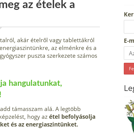
meg az ételek a
Ker
alról, akár ételről vagy tablettákról
E-m
z energiaszintünkre, az elménkre és a
y gyógyszer puszta szerkezete számos
tja hangulatunkat,
Le
!
 hadd támasszam alá. A legtöbb
képzelést, hogy az
étel befolyásolja
et és az energiaszintünket.