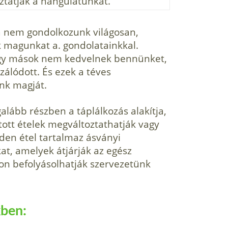
ztatják a hangulatunkat.
ha nem gondolkozunk világosan,
k magunkat a. gondolatainkkal.
hogy mások nem kedvelnek bennünket,
álódott. És ezek a téves
ink magját.
alább részben a táplálkozás alakítja,
tott ételek megváltoztathatják vagy
den étel tartalmaz ásványi
t, amelyek átjárják az egész
don befolyásolhatják szervezetünk
kben: