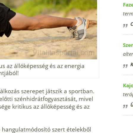
Faz
term
C
Sze
alte
K
us az állóképesség és az energia
tjából!
Kaj
álkozás szerepet játszik a sportban.
terá
lőtti szénhidrátfogyasztását, mivel
Ü
sége kritikus az állóképesség és az
fő hangulatmódosító szert ételekből