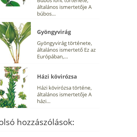
Búbos lonc története,
általános ismertetője A
búbos…
Gyöngyvirág
Gyöngyvirág története,
általános ismertető Ez az
Európában,…
Házi kövirózsa
Házi kövirózsa történe,
általános ismertetője A
házi…
olsó hozzászólások: