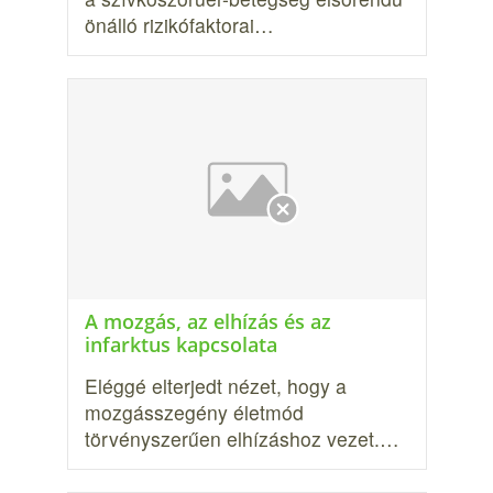
önálló rizikófaktorai…
A mozgás, az elhízás és az
infarktus kapcsolata
Eléggé elterjedt nézet, hogy a
mozgásszegény élet­mód
törvényszerűen elhízáshoz vezet.…