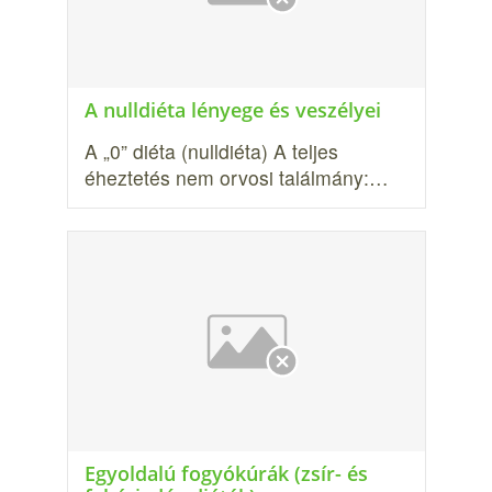
A nulldiéta lényege és veszélyei
A „0” diéta (nulldiéta) A teljes
éheztetés nem orvosi találmány:…
Egyoldalú fogyókúrák (zsír- és