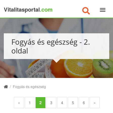
Vitalitasportal
.com
×
Fogyás és egészség - 2.
oldal
/
Fogyás és egészség
2
«
1
3
4
5
6
»