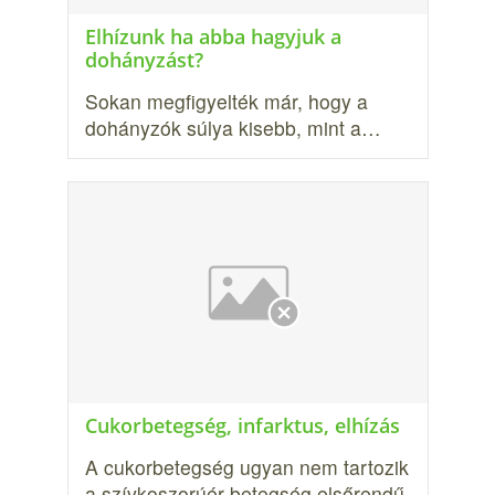
Elhízunk ha abba hagyjuk a
dohányzást?
Sokan megfigyelték már, hogy a
dohányzók súlya kisebb, mint a…
Cukorbetegség, infarktus, elhízás
A cukorbetegség ugyan nem tartozik
a szívkoszorú­ér-betegség elsőrendű