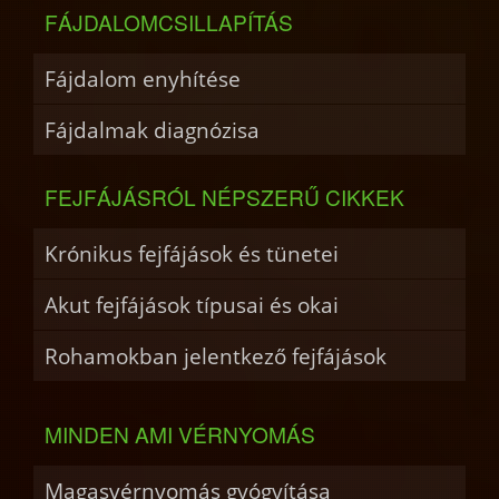
FÁJDALOMCSILLAPÍTÁS
Fájdalom enyhítése
Fájdalmak diagnózisa
FEJFÁJÁSRÓL NÉPSZERŰ CIKKEK
Krónikus fejfájások és tünetei
Akut fejfájások típusai és okai
Rohamokban jelentkező fejfájások
MINDEN AMI VÉRNYOMÁS
Magasvérnyomás gyógyítása