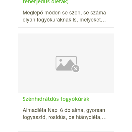
fehérjedús diéták)
Meglepő módon se szeri, se száma
olyan fogyókúráknak is, melyeket…
Szénhidrátdús fogyókúrák
Almadiéta Napi 6 db alma, gyorsan
fogyasztó, rostdús, de hiánydiéta,…