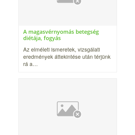
A magasvérnyomás betegség
diétája, fogyás
Az elméleti ismeretek, vizsgálati
eredmények áttekinté­se után térjünk
rá a…