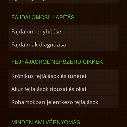
FÁJDALOMCSILLAPÍTÁS
Fájdalom enyhítése
Fájdalmak diagnózisa
FEJFÁJÁSRÓL NÉPSZERŰ CIKKEK
Krónikus fejfájások és tünetei
Akut fejfájások típusai és okai
Rohamokban jelentkező fejfájások
MINDEN AMI VÉRNYOMÁS