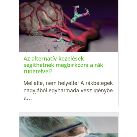
Az alternatív kezelések
segíthetnek megbirkózni a rák
tüneteivel?
Mellette, nem helyette! A rákbetegek
nagyjából egyharmada vesz igénybe
a…