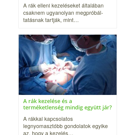
A rák elleni kezeléseket általában
csaknem ugyanolyan megpróbál­
tatásnak tartják, mint…
A rák kezelése és a
terméketlenség mindig együtt jár?
A rákkal kapcsolatos
legnyomasztóbb gondolatok egyike
az, hogy a kezelés…