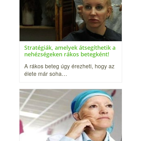
Stratégiák, amelyek átsegíthetik a
nehézségeken rákos betegként!
A rákos beteg úgy érezheti, hogy az
élete már soha…