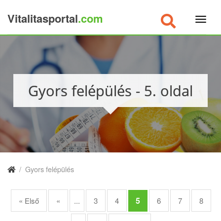
Vitalitasportal
.com
×
Gyors felépülés - 5. oldal
/
Gyors felépülés
5
« Első
«
...
3
4
6
7
8