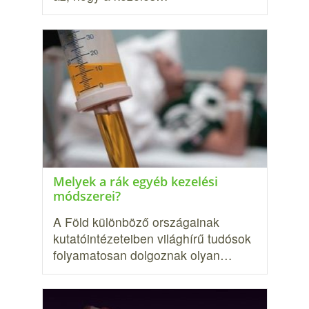
Melyek a rák egyéb kezelési
módszerei?
A Föld különböző országainak
kutatóintézeteiben világhírű tudósok
folyamatosan dolgoznak olyan…