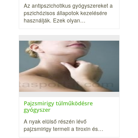
Az antipszichotikus gyógyszereket a
pszichózisos állapotok kezelésére
használják. Ezek olyan…
Pajzsmirigy túlműködésre
gyógyszer
A nyak elülső részén lévő
pajzsmirigy termeli a tiroxin és…