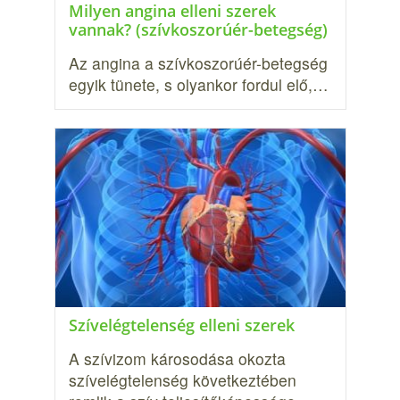
Milyen angina elleni szerek
vannak? (szívkoszorúér-betegség)
Az angina a szívkoszorúér-betegség
egyik tünete, s olyankor fordul elő,…
Szívelégtelenség elleni szerek
A szívizom károsodása okozta
szívelégtelenség következtében