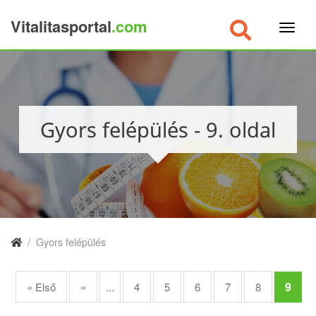
Vitalitasportal
.com
×
Gyors felépülés - 9. oldal
/
Gyors felépülés
9
« Első
«
...
4
5
6
7
8