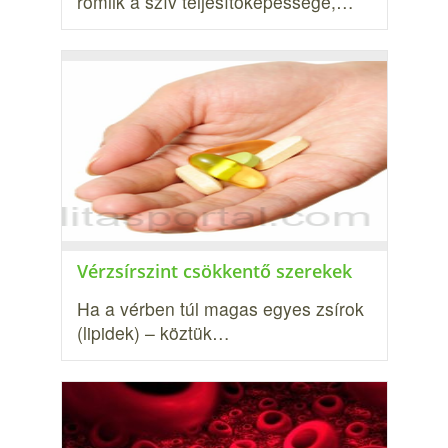
romlik a szív teljesítőképessége,…
Vérzsírszint csökkentő szerekek
Ha a vérben túl magas egyes zsírok
(lipidek) – köztük…