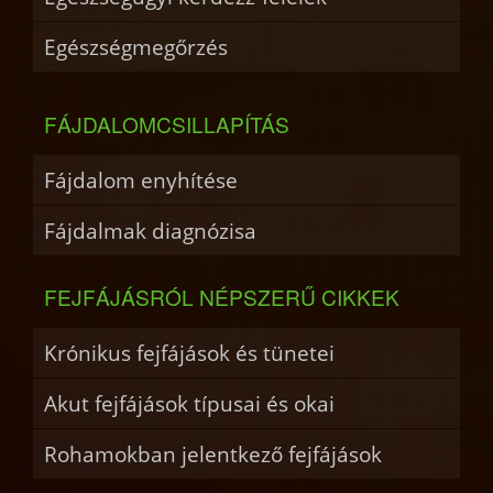
Egészségmegőrzés
FÁJDALOMCSILLAPÍTÁS
Fájdalom enyhítése
Fájdalmak diagnózisa
FEJFÁJÁSRÓL NÉPSZERŰ CIKKEK
Krónikus fejfájások és tünetei
Akut fejfájások típusai és okai
Rohamokban jelentkező fejfájások