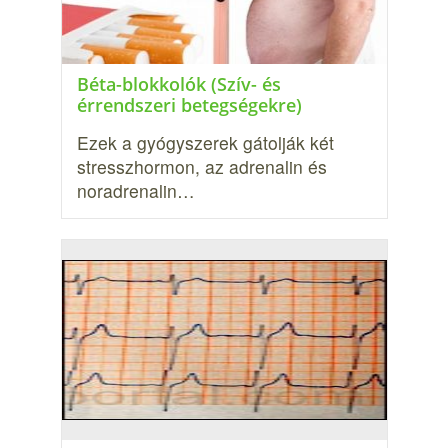
Béta-blokkolók (Szív- és
érrendszeri betegségekre)
Ezek a gyógyszerek gátolják két
stresszhormon, az adrenalin és
noradrenalin…