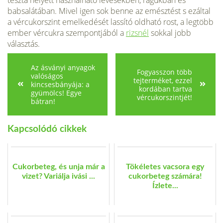
tészta helyett használható levesekben, ragukban és
babsalátában. Mivel igen sok benne az emésztést s ezáltal
a vércukorszint emelkedését lassító oldha­tó rost, a legtöbb
ember vércukra szempontjából a
rizsnél
sokkal jobb
választás.
Az ásványi anyagok
Fogyasszon több
valóságos
tejterméket, ezzel
kincsesbányája: a
kordában tartva
gyümölcs! Egye
vércukorszintjét!
bátran!
Kapcsolódó cikkek
Cukorbeteg, és unja már a
Tökéletes vacsora egy
vizet? Variálja ivási ...
cukorbeteg számára!
Ízlete...