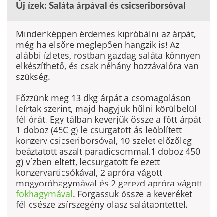
Új ízek: Saláta árpával és csicseriborsóval
Mindenképpen érdemes kipróbálni az árpát,
még ha elsőre meglepően hangzik is! Az
alábbi ízletes, rostban gazdag saláta könnyen
elkészíthető, és csak néhány hozzá­valóra van
szükség.
Főzzünk meg 13 dkg árpát a csomagoláson
leírtak szerint, majd hagyjuk hűlni körülbelül
fél órát. Egy tálban keverjük össze a főtt árpát
1 doboz (45C g) le csurgatott ás leöblített
konzerv csicseriborsóval, 10 szelet előzőleg
beáztatott aszalt paradicsommal,1 doboz 450
g) vízben eltett, lecsurgatott felezett
konzervarticsókával, 2 apróra vágott
mogyoróhagymával és 2 gerezd apróra vágott
fokhagymával
. Forgassuk össze a keveréket
fél csésze zsírszegény olasz salátaöntettel.