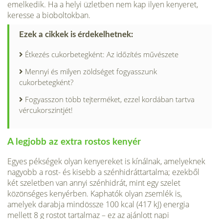
emelkedik. Ha a helyi üzletben nem kap ilyen kenyeret,
keresse a bioboltokban.
Ezek a cikkek is érdekelhetnek:
Étkezés cukorbetegként: Az időzítés művészete
Mennyi és milyen zöldséget fogyasszunk
cukorbetegként?
Fogyasszon több tejterméket, ezzel kordában tartva
vércukorszintjét!
A legjobb az extra rostos kenyér
Egyes pékségek olyan kenyereket is kínál­nak, amelyeknek
nagyobb a rost- és kisebb a szénhidráttartalma; ezekből
két sze­letben van annyi szénhidrát, mint egy szelet
közönséges kenyérben. Kaphatók olyan zsemlék is,
amelyek darabja mindössze 100 kcal (417 kJ) energia
mellett 8 g rostot tartalmaz – ez az ajánlott napi