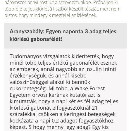
háromszor annyi rost jut a szervezetünkbe. Próbáljon ki
többféle teljes kiőrlésű lisztből készült tésztát, mert nem
biztos, hogy mindegyik megfelel az ízlésének.
Aranyszabály: Egyen naponta 3 adag teljes
kiőrlésű gabonafélét!
Tudományos vizsgálatok kiderítették, hogy
minél több teljes értékű gabonafélét esznek
az emberek, annál nagyobb az inzulin iránti
érzékenységük, és annál kisebb
valószínűséggel alakul ki bennük
cukorbetegség. Mi több, a Wake Forest
Egyetem orvosi karának kutatói azt is
kimutatták, hogy a napi két és fél adag teljes
kiőrlésű gabonát elfogyasztóknál 21
százalékkal csökken a keringési betegségek
kockázata a napi 0,2 adagot fogyasztókhoz
képest. S hogy mennyi egy adag? Egy kis