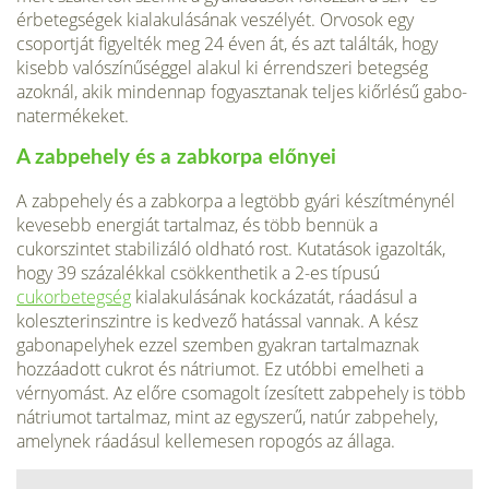
érbetegségek kialakulásának veszélyét. Orvosok egy
csoportját figyel­ték meg 24 éven át, és azt találták, hogy
kisebb valószínűséggel alakul ki ér­rendszeri betegség
azoknál, akik mindennap fogyasztanak teljes kiőrlésű gabo­
natermékeket.
A zabpehely és a zabkorpa előnyei
A zabpehely és a zabkorpa a legtöbb gyá­ri készítménynél
kevesebb energiát tartalmaz, és több bennük a
cukorszintet stabi­lizáló oldható rost. Kutatások igazolták,
hogy 39 százalékkal csökkenthetik a 2-es típusú
cukorbetegség
kialakulásának kockázatát, ráadásul a
koleszterinszintre is kedvező hatással vannak. A kész
gabonapelyhek ezzel szemben gyakran tartal­maznak
hozzáadott cukrot és nátriumot. Ez utóbbi emelheti a
vérnyomást. Az előre csomagolt ízesített zabpehely is több
nátriumot tartalmaz, mint az egyszerű, natúr zabpehely,
amelynek ráadásul kellemesen ropogós az állaga.