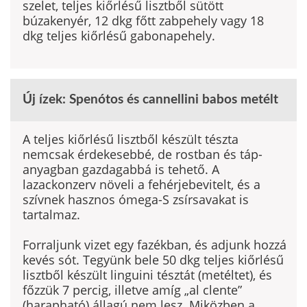
szelet, teljes kiőrlésű lisztből sütött
búzakenyér, 12 dkg főtt zabpehely vagy 18
dkg teljes kiőrlésű gabonapehely.
Új ízek: Spenótos és cannellini babos metélt
A teljes kiőrlésű lisztből készült tészta
nemcsak érdekesebbé, de rostban és táp­
anyagban gazdagabbá is tehető. A
lazackonzerv növeli a fehérjebevitelt, és a
szívnek hasznos ómega-S zsírsavakat is
tartalmaz.
Forraljunk vizet egy fazékban, és adjunk hozzá
kevés sót. Tegyünk bele 50 dkg teljes kiőrlésű
lisztből készült linguini tésztát (metéltet), és
főzzük 7 percig, illetve amíg „al clente”
(harapható) állagú nem lesz. Miközben a