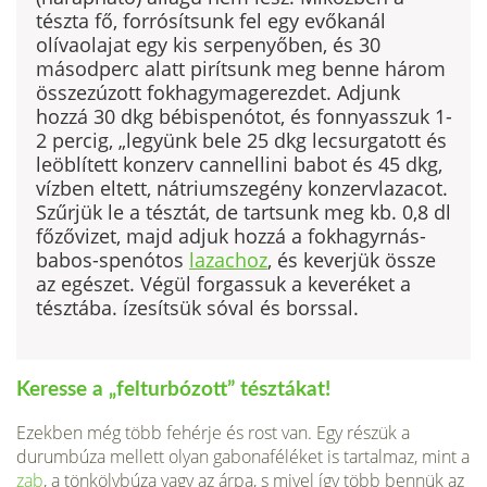
tészta fő, forrósítsunk fel egy evőkanál
olívaolajat egy kis serpenyőben, és 30
másodperc alatt pirítsunk meg benne három
össze­zúzott fokhagymagerezdet. Adjunk
hozzá 30 dkg bébispenótot, és fonnyasszuk 1-
2 per­cig, „legyünk bele 25 dkg lecsurgatott és
leöblített konzerv cannellini babot és 45 dkg,
vízben eltett, nátriumszegény konzervlazacot.
Szűrjük le a tésztát, de tartsunk meg kb. 0,8 dl
főzővizet, majd adjuk hozzá a fokhagyrnás-
babos-spenótos
lazachoz
, és keverjük össze
az egészet. Végül forgassuk a keveréket a
tésztába. ízesítsük sóval és borssal.
Keresse a „felturbózott” tésztákat!
Ezekben még több fehérje és rost van. Egy részük a
durumbúza mellett olyan gabonaféléket is tartalmaz, mint a
zab
, a tönkölybúza vagy az árpa, s mivel így több bennük az