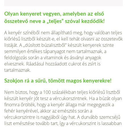
Olyan kenyeret vegyen, amelyben az első
összetevő neve a „teljes” szó­val kezdődik!
A kenyér színéből nem állapítható meg, hogy valóban teljes
kiőrlésű lisztből készült-e, el kell tehát olvasni az összetevők
listáját. A „dúsított búzalisztből” készült kenyerek szinte
semmilyen értékes tápanyagot nem tartal­maznak, a
feldolgozás során a vitaminok és ásványi anyagok
elvesznek. Ráadá­sul hozzáadott cukrot és zsírt is
tartalmaznak.
Szokjon rá a sűrű, tömött magos kenyerekre!
Nem biztos, hogy a 100 szá­zalékban teljes kiőrlésű lisztből
készült kenyér jót tesz a vércukorszintnek. Ha a búzát olyan
finomra őrölték, hogy a kenyér állaga már megegyezik a
fehér kenyé­rével, akkor az emésztés során a
vércukorszintre is nagyjából úgy hat. A durvább szemcséjű
liszt emésztése tovább tart, így a vércukorszint is lassabban