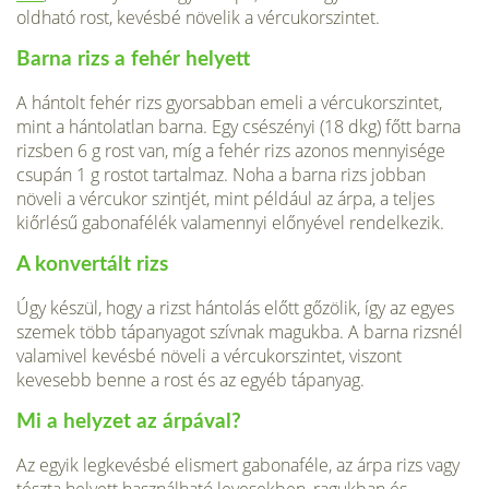
oldható rost, kevésbé növe­lik a vércukorszintet.
Barna rizs a fehér helyett
A hántolt fehér rizs gyorsabban emeli a vércukor­szintet,
mint a hántolatlan barna. Egy csészényi (18 dkg) főtt barna
rizsben 6 g rost van, míg a fehér rizs azonos mennyisége
csupán 1 g rostot tartalmaz. Noha a barna rizs jobban
növeli a vércukor szintjét, mint például az árpa, a teljes
kiőrlésű gabonafélék valamennyi előnyével rendelkezik.
A konvertált rizs
Úgy készül, hogy a rizst hántolás előtt gőzölik, így az egyes
szemek több tápanyagot szívnak magukba. A barna rizsnél
valamivel kevésbé növeli a vércukorszintet, viszont
kevesebb benne a rost és az egyéb tápanyag.
Mi a helyzet az árpával?
Az egyik legkevésbé elismert gabonaféle, az árpa rizs vagy