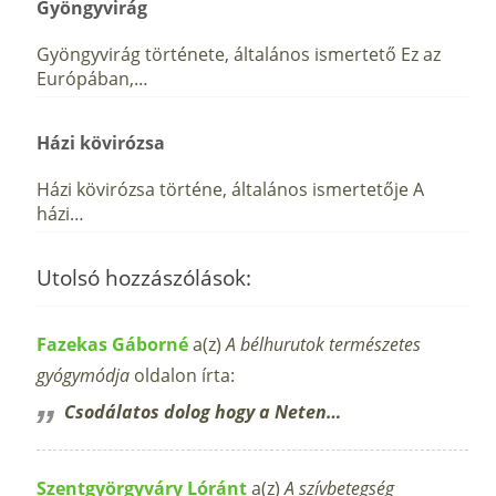
Gyöngyvirág
Gyöngyvirág története, általános ismertető Ez az
Európában,…
Házi kövirózsa
Házi kövirózsa történe, általános ismertetője A
házi…
Utolsó hozzászólások:
Fazekas Gáborné
a(z)
A bélhurutok természetes
gyógymódja
oldalon írta:
Csodálatos dolog hogy a Neten…
Szentgyörgyváry Lóránt
a(z)
A szívbetegség