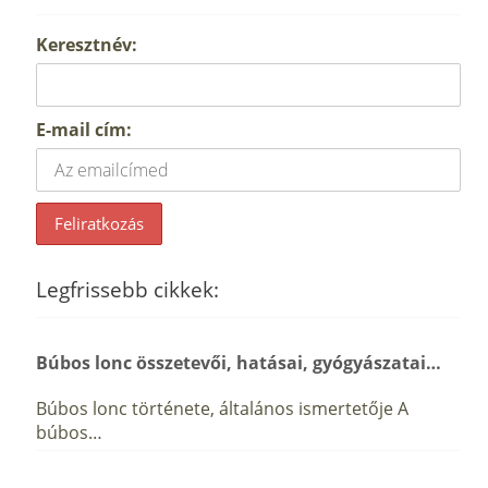
Keresztnév:
E-mail cím:
Legfrissebb cikkek:
Búbos lonc összetevői, hatásai, gyógyászatai…
Búbos lonc története, általános ismertetője A
búbos…