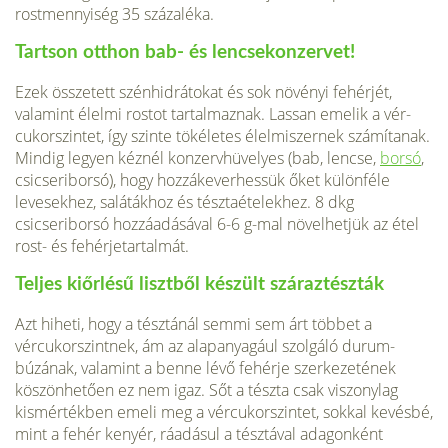
rostmennyiség 35 százaléka.
Tartson otthon bab- és lencsekonzervet!
Ezek összetett szénhidrátokat és sok növényi fehérjét,
valamint élelmi rostot tartalmaznak. Lassan emelik a vér­
cukorszintet, így szinte tökéletes élelmiszernek számítanak.
Mindig legyen kéz­nél konzervhüvelyes (bab, lencse,
borsó
,
csicseriborsó), hogy hozzákeverhessük őket különféle
levesekhez, salátákhoz és tésztaételekhez. 8 dkg
csicseriborsó hoz­záadásával 6-6 g-mal növelhetjük az étel
rost- és fehérjetartalmát.
Teljes kiőrlésű lisztből készült száraztészták
Azt hiheti, hogy a tésztánál semmi sem árt többet a
vércukorszintnek, ám az alapanyagául szolgáló durum-
búzának, valamint a benne lévő fehérje szerkezetének
köszönhetően ez nem igaz. Sőt a tészta csak viszonylag
kismértékben emeli meg a vércukorszintet, sokkal kevésbé,
mint a fehér kenyér, ráadásul a tésztával adagonként