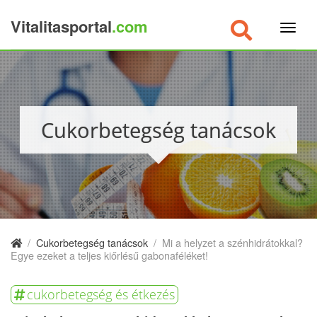
Vitalitasportal
.com
×
Cukorbetegség tanácsok
/
Cukorbetegség tanácsok
/
Mi a helyzet a szénhidrátokkal?
Egye ezeket a teljes kiőrlésű gabonaféléket!
cukorbetegség és étkezés