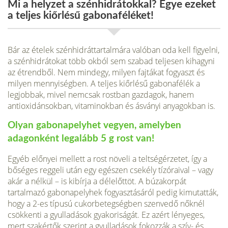
Mi a helyzet a szénhidrátokkal? Egye ezeket
a teljes kiőrlésű gabonaféléket!
Bár az ételek szénhidráttartalmára valóban oda kell figyelni,
a szénhidrátokat több okból sem szabad teljesen kihagyni
az étrendből. Nem mindegy, milyen fajtákat fogyaszt és
milyen mennyiségben. A teljes kiőrlésű gabonafélék a
legjob­bak, mivel nemcsak rostban gazdagok, hanem
antioxidánsokban, vitaminokban és ásványi anyagokban is.
Olyan gabonapelyhet vegyen, amelyben
adagonként legalább 5 g rost van!
Egyéb előnyei mellett a rost növeli a teltségérzetet, így a
bőséges reggeli után egy egészen csekély tízóraival – vagy
akár a nélkül – is kibírja a délelőttöt. A búzakorpát
tartalmazó gabonapelyhek fogyasztásáról pedig kimutatták,
hogy a 2-es típusú cukorbetegségben szenvedő nőknél
csökkenti a gyulladások gya­koriságát. Ez azért lényeges,
mert szakértők szerint a gyulladások fokozzák a szív- és