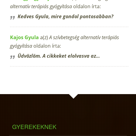
alternatív terápiás gyógyítása
oldalon írta:
Kedves Gyula, mire gondol pontosabban?
Kajos Gyula
a(z)
A szívbetegség alternatív terápiás
gyógyítása
oldalon írta:
Üdvözlöm. A cikkeket elolvasva az…
GYEREKEKNEK