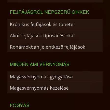
FEJFÁJÁSRÓL NÉPSZERŰ CIKKEK
Krónikus fejfájások és tünetei
Akut fejfájások típusai és okai
Rohamokban jelentkező fejfájások
MINDEN AMI VÉRNYOMÁS
Magasvérnyomás gyógyítása
Magasvérnyomás kezelése
FOGYÁS