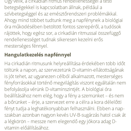
Úgy vélik, a cirkadián ritmus rendellenességei a testi
betegségekkel is kapcsolatban állnak, például a
szívbetegséggel és az emésztőrend­szeri problémákkal.
Ahogy mind többet tudtunk meg a napfénynek a biológiai
óra működésében betöltött fontos szerepéről, a tudósok
rá­jöttek, hogy egész sor, a cirkadián ritmussal összefüggő
rendellenessé­get tudnak sikeresen kezelni erős
mesterséges fénnyel.
Hangulatkezelés napfénnyel
Ha cirkadián ritmusunk helyreállítása érdekében több időt
töltünk a napon, az szervezetünk D-vitamin-ellátottságának
is jót tehet, az ugyanezen célból alkalmazott, mesterséges
fényforrásokkal történő megvilágítás viszont egyáltalán nem
befolyásolja vérünk D-vitamin­szintjét. A biológiai óra
beállításához nem elég, hogy a fény a sze­münket – és nem
a bőrünket – érje, a szervezet erre a célra a kora délelőtti
fényt tudja a leghatékonyabban felhasználni. Ebben a nap­
szakban azonban nagyon kevés UV-B-sugárzás hatol csak át
a légkörön – messze nem elegendő egy jókora adag D-
vitamin előállításához.