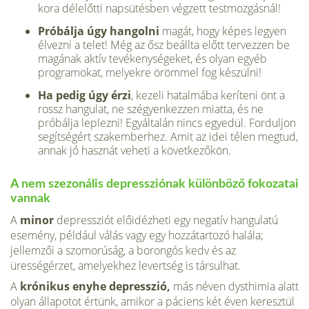
kora délelőtti napsütésben végzett testmozgásnál!
Próbálja úgy hangolni
magát, hogy képes legyen
élvezni a telet! Még az ősz beállta előtt tervezzen be
magának aktív tevékenységeket, és olyan egyéb
programokat, melyekre örömmel fog készülni!
Ha pedig úgy érzi
, kezeli hatalmába keríteni önt a
rossz hangulat, ne szégyenkezzen miatta, és ne
próbálja leplezni! Egyáltalán nincs egye­dül. Forduljon
segítségért szakemberhez. Amit az idei télen megtud,
annak jó hasznát veheti a következőkön.
A nem szezonális depressziónak különböző fokozatai
vannak
A
minor
depressziót előidézheti egy negatív hangulatú
esemény, például válás vagy egy hozzátartozó halála;
jellemzői a szomorúság, a borongós kedv és az
ürességérzet, amelyekhez levertség is társulhat.
A
krónikus enyhe depresszió,
más néven dysthimia alatt
olyan ál­lapotot értünk, amikor a páciens két éven keresztül