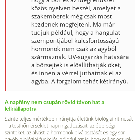
közös nyelven beszél, amelyet a
szak­emberek még csak most
kezdenek megfejteni. Ma már
tudjuk például, hogy a hangulat
szempontjából kulcsfontosságú
hormonok nem csak az agyból
származnak. UV-sugárzás hatására
a bőrsejtek is előállít­hatják őket,
és innen a vérrel juthatnak el az
agyba. A forgalom tehát kétirányú.
A napfény nem csupán rövid távon hat a
lelkiállapotra
Szinte tel­jes mértékben irányítja életünk biológiai ritmusát
– a testhőmérséklet napi ingadozásait, az éberségi
szinteket, az alvást, a hormonok elvá­lasztását és egy sor
egyéb biológiai funkciót, például azt is, hogy mi­kor eszünk.