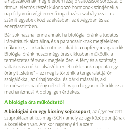
a napszakoknak megfelelően lezajló változások sorozata. E
ritmus jelentős részét különböző hormonok szintjének a
nap folya­mán végbemenő ingadozása szabályozza – ez
számít egyebek közt az alvásban, az étvágyban és az
energiaszintben.
Bár sok haszna lenne annak, ha biológiai óránk a tudatos
irányítá­sunk alatt állna, és a parancsainknak megfelelően
működne, a cirkadián ritmus inkább a napfényhez igazodik.
Biológiai óránk huszonnégy órás ciklusban működik, a
természetes fénynek megfelelően. A fény és a sötétség
váltakozása nélkül alvás/ébrenléti ciklusunk naponta egy­
órányit „sietne” – ez meg is történik a tengeralattjárón
szolgálókkal, az űrhajósokkal és bárki mással is, aki
természetes napfény nélkül él. Vajon hogyan működik ez a
mechanizmus? A dolog igen érdekes.
A biológia óra műkódtetői
A biológiai óra egy kicsiny sejtcsoport
, az úgynevezett
szuprakiazmatikus mag (SCN), amely az agy középpontjának
a közelében van. Amikor napfény éri a szem