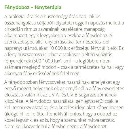
Fénydoboz – fényterápia
A biológiai óra és a huszonnégy órás napi ciklus
összehangolása céljából folytatott reggeli napozás mellett a
cirkadián ritmus zava­rainak kezelésére manapság
alkalmazott egyik leggyakoribb eszköz a fénydoboz. A
szerkezet speciális fényforrásokkal természetes, déli
napfényt utánzó, akár 10 000 lux erősségű fényt állít elő. Ez
a fény húsz­szorosa is lehet a szokásos beltéri világítás
fényerejének (500-1000 lux), ami – a legtöbb ember
számára meglepő módon – csak a termé­szetes hajnali vagy
alkonyati fény erősségének felel meg.
A fénydobozban fénycsöveket használnak, amelyeket egy
ernyő mö­gött helyeznek el; az ernyő célja a fény egyenletes
elosztása, valamint az UV-A- és UV-B-sugárzás zömének
kiszűrése. A fénydoboz használa­ta igen egyszerű: csak le
kell tenni egy asztalra, és a kezelés ideje alatt kényelmesen
üldögélni kell előtte. Rendkívül fontos, hogy a dobozhoz
közel legyünk, és az is, hogy a szemünket nyitva tartsuk.
Nem kell közvetlenül a fénybe nézni; a fénydobozt