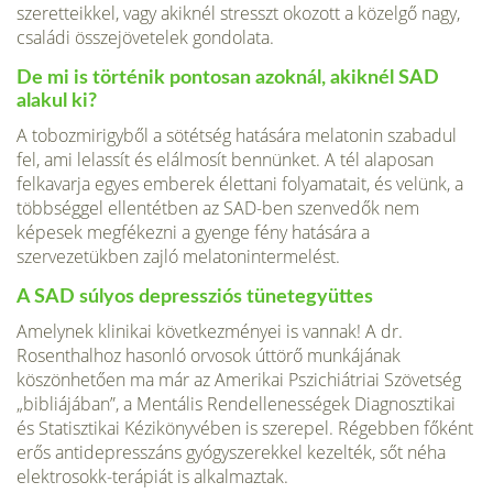
szeretteik­kel, vagy akiknél stresszt okozott a közelgő nagy,
családi összejövete­lek gondolata.
De mi is történik pontosan azoknál, akiknél SAD
alakul ki?
A tobozmirigyből a sötétség hatására melatonin szabadul
fel, ami lelassít és elálmosít bennünket. A tél alaposan
felka­varja egyes emberek élettani folyamatait, és velünk, a
többséggel el­lentétben az SAD-ben szenvedők nem
képesek megfékezni a gyenge fény hatására a
szervezetükben zajló melatonintermelést.
A SAD súlyos depressziós tünetegyüttes
Amelynek klinikai követ­kezményei is vannak! A dr.
Rosenthalhoz hasonló orvosok úttörő mun­kájának
köszönhetően ma már az Amerikai Pszichiátriai Szövetség
„bibliájában”, a Mentális Rendellenességek Diagnosztikai
és Statiszti­kai Kézikönyvében is szerepel. Régebben főként
erős antidepresszáns gyógyszerekkel kezelték, sőt néha
elektrosokk-terápiát is alkalmaztak.