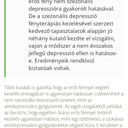
erős fény nem szezonális
depresszióra gyakorolt hatásával.
De a szezonális de­presszió
fényterápiás kezelésével szerzett
kedvező tapasztalatok alap­ján jó
néhány kutató kezdte el vizsgálni,
vajon a módszer a nem év­szakos
jellegű depresszió ellen is hatásos-
e. Eredményeik rendkívül
biztatóak voltak.
Több kutatás is igazolta, hogy az erős fénnyel végzett
kezelés ön­magában is ugyanolyan hatásosan csökkentheti a
nem szezonális depresszió tüneteit, mint az
antidepresszáns gyógyszerek. Az egyik vizsgálatból például
az derült ki, hogy egyetlen órányi erős fénnyel történő
kezelés ugyanolyan hatásos, mint egy többhetes, a szokásos
antidepresszáns gyógyszerekkel végzett kúra. E területen a