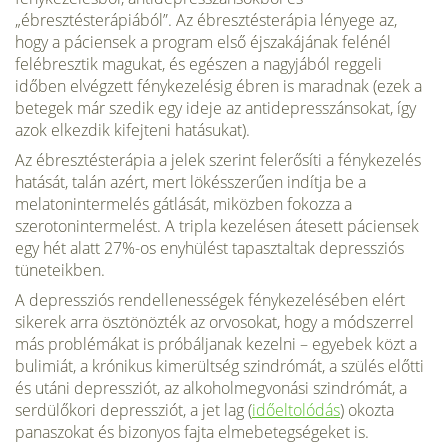
„ébresztésterápiából”. Az ébresztésterápia lényege az,
hogy a páciensek a program első éjszakájának felénél
felébresztik magukat, és egészen a nagyjából reggeli
időben elvégzett fénykezelésig ébren is maradnak (ezek a
betegek már szedik egy ideje az antidepresszánsokat, így
azok elkezdik kifejteni hatásukat).
Az ébresztésterápia a jelek szerint fel­erősíti a fénykezelés
hatását, talán azért, mert lökésszerűen indítja be a
melatonintermelés gátlását, miközben fokozza a
szerotonintermelést. A tripla kezelésen átesett páciensek
egy hét alatt 27%-os enyhü­lést tapasztaltak depressziós
tüneteikben.
A depressziós rendellenességek fénykezelésében elért
sikerek arra ösztönözték az orvosokat, hogy a módszerrel
más problémákat is pró­báljanak kezelni – egyebek közt a
bulimiát, a krónikus kimerültség szindrómát, a szülés előtti
és utáni depressziót, az alkoholmegvonási szindrómát, a
serdülőkori depressziót, a jet lag (
időeltolódás
) okozta
panaszokat és bizonyos fajta elmebetegségeket is.