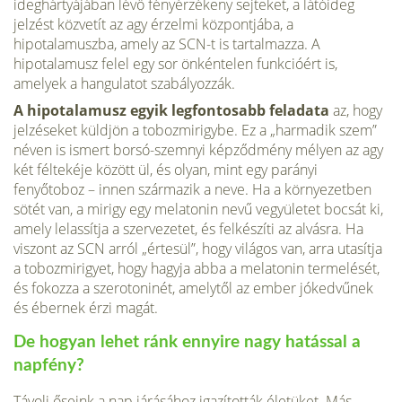
ideghártyájában lévő fényérzékeny sejte­ket, a látóideg
jelzést közvetít az agy érzelmi központjába, a
hipotalamuszba, amely az SCN-t is tartalmazza. A
hipotalamusz felel egy sor önkéntelen funkcióért is,
amelyek a hangulatot szabályozzák.
A hipotalamusz egyik legfontosabb feladata
az, hogy
jelzéseket küldjön a tobozmirigybe. Ez a „harmadik szem”
néven is ismert borsó-szemnyi képződmény mélyen az agy
két féltekéje között ül, és olyan, mint egy parányi
fenyőtoboz – innen származik a neve. Ha a környe­zetben
sötét van, a mirigy egy melatonin nevű vegyületet bocsát ki,
amely lelassítja a szervezetet, és felkészíti az alvásra. Ha
viszont az SCN arról „értesül”, hogy világos van, arra utasítja
a tobozmirigyet, hogy hagyja abba a melatonin termelését,
és fokozza a szerotoninét, amelytől az ember jókedvűnek
és ébernek érzi magát.
De hogyan lehet ránk ennyire nagy hatással a
napfény?
Távoli őseink a nap járásához igazították életüket. Más