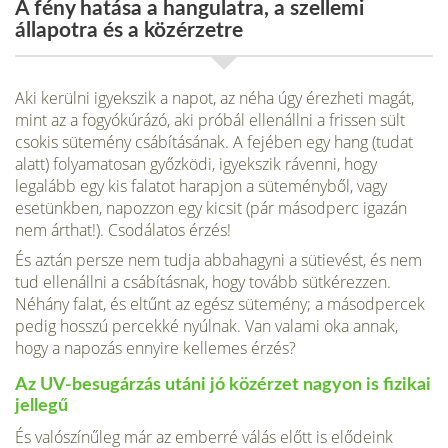
A fény hatása a hangulatra, a szellemi
állapotra és a közérzetre
Aki kerülni igyekszik a napot, az néha úgy érezheti magát,
mint az a fogyókúrázó, aki próbál ellenállni a frissen sült
csokis sütemény csá­bításának. A fejében egy hang (tudat
alatt) folyamatosan győzködi, igyekszik rávenni, hogy
legalább egy kis falatot harapjon a sütemény­ből, vagy
esetünkben, napozzon egy kicsit (pár másodperc igazán
nem árthat!). Csodálatos érzés!
És aztán persze nem tudja abbahagyni a sütievést, és nem
tud ellenállni a csábításnak, hogy tovább sütkérezzen.
Néhány falat, és eltűnt az egész sütemény; a másodpercek
pedig hosszú percekké nyúlnak. Van valami oka annak,
hogy a napozás ennyire kellemes érzés?
Az UV-besugárzás utáni jó közérzet nagyon is fizikai
jellegű
És valószínűleg már az emberré válás előtt is elődeink