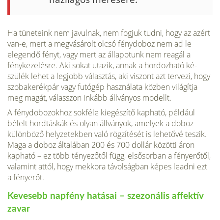
Ha tüneteink nem javulnak, nem fogjuk tudni, hogy az azért
van-e, mert a megvásárolt olcsó fénydoboz nem ad le
elegen­dő fényt, vagy mert az állapotunk nem reagál a
fénykezelésre. Aki sokat utazik, annak a hordozható ké­
szülék lehet a legjobb választás, aki viszont azt tervezi, hogy
szoba­kerékpár vagy futógép használata közben világítja
meg magát, válasszon inkább állványos modellt.
A fénydobozokhoz sokféle kiegészítő kapható, például
bélelt hordtáskák és olyan állványok, amelyek a do­boz
különböző helyzetekben való rögzítését is lehetővé teszik.
Maga a doboz általában 200 és 700 dollár közötti áron
kapható – ez több tényezőtől függ, elsősorban a fényerőtől,
valamint attól, hogy mekkora távolságban képes leadni ezt
a fényerőt.
Kevesebb napfény hatásai – szezonális affektív
zavar