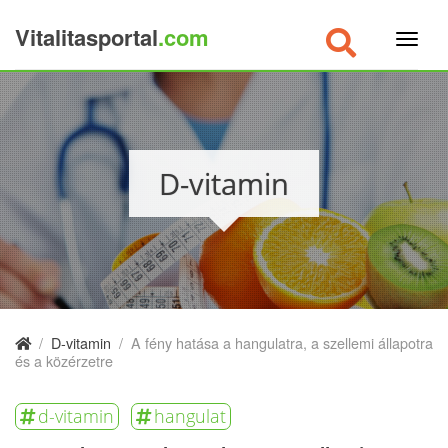
Vitalitasportal
.com
×
D-vitamin
/
D-vitamin
/
A fény hatása a hangulatra, a szellemi állapotra
és a közérzetre
d-vitamin
hangulat