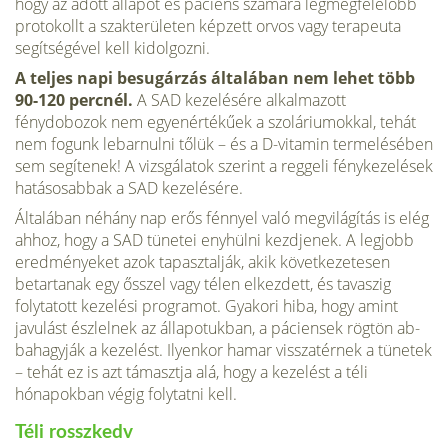
hogy az adott állapot és páciens számára legmegfelelőbb
proto­kollt a szakterületen képzett orvos vagy terapeuta
segítségével kell ki­dolgozni.
A teljes napi besugárzás általában nem lehet több
90-120 percnél.
A SAD kezelésére alkalmazott
fénydobozok nem egyenérté­kűek a szoláriumokkal, tehát
nem fogunk lebarnulni tőlük – és a D-vi­tamin termelésében
sem segítenek! A vizsgálatok szerint a reggeli fény­kezelések
hatásosabbak a SAD kezelésére.
Általában néhány nap erős fénnyel való megvilágítás is elég
ah­hoz, hogy a SAD tünetei enyhülni kezdjenek. A legjobb
eredménye­ket azok tapasztalják, akik következetesen
betartanak egy ősszel vagy télen elkezdett, és tavaszig
folytatott kezelési programot. Gyakori hiba, hogy amint
javulást észlelnek az állapotukban, a páciensek rögtön ab­
bahagyják a kezelést. Ilyenkor hamar visszatérnek a tünetek
– tehát ez is azt támasztja alá, hogy a kezelést a téli
hónapokban végig foly­tatni kell.
Téli rosszkedv