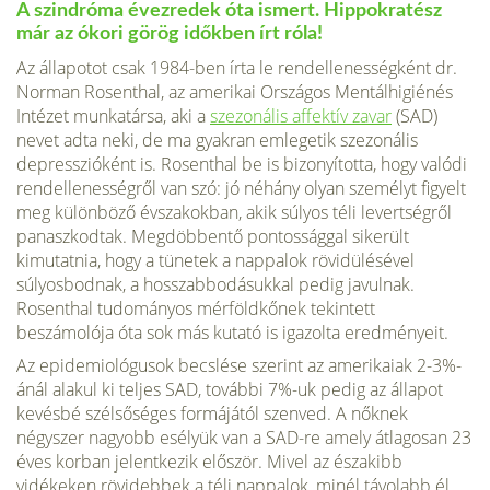
A szindróma évezredek óta ismert. Hippokratész
már az ókori gö­rög időkben írt róla!
Az állapotot csak 1984-ben írta le rendellenességként dr.
Norman Rosenthal, az amerikai Országos Mentálhigiénés
Intézet munkatársa, aki a
szezonális affektív zavar
(SAD)
nevet adta neki, de ma gyakran emlegetik szezonális
depresszióként is. Rosenthal be is bizonyította, hogy valódi
rendellenességről van szó: jó néhány olyan személyt figyelt
meg különböző évszakokban, akik súlyos téli levertségről
panaszkod­tak. Megdöbbentő pontossággal sikerült
kimutatnia, hogy a tünetek a nappalok rövidülésével
súlyosbodnak, a hosszabbodásukkal pedig ja­vulnak.
Rosenthal tudományos mérföldkőnek tekintett
beszámolója óta sok más kutató is igazolta eredményeit.
Az epidemiológusok becslése szerint az amerikaiak 2-3%-
ánál ala­kul ki teljes SAD, további 7%-uk pedig az állapot
kevésbé szélsőséges formájától szenved. A nőknek
négyszer nagyobb esélyük van a SAD-re amely átlagosan 23
éves korban jelentkezik először. Mivel az észa­kibb
vidékeken rövidebbek a téli nappalok, minél távolabb él