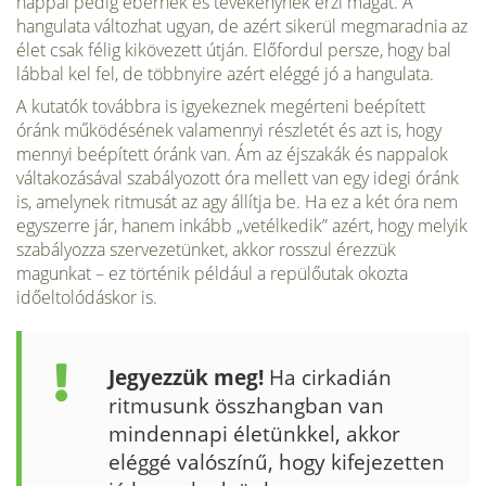
nappal pe­dig ébernek és tevékenynek érzi magát. A
hangulata változhat ugyan, de azért sikerül megmaradnia az
élet csak félig kikövezett útján. Elő­fordul persze, hogy bal
lábbal kel fel, de többnyire azért eléggé jó a hangulata.
A kutatók továbbra is igyekeznek megérteni beépített
óránk műkö­désének valamennyi részletét és azt is, hogy
mennyi beépített óránk van. Ám az éjszakák és nappalok
váltakozásával szabályozott óra mel­lett van egy idegi óránk
is, amelynek ritmusát az agy állítja be. Ha ez a két óra nem
egyszerre jár, hanem inkább „vetélkedik” azért, hogy me­lyik
szabályozza szervezetünket, akkor rosszul érezzük
magunkat – ez történik például a repülőutak okozta
időeltolódáskor is.
Jegyezzük meg!
Ha cirkadián
ritmusunk összhangban van
mindennapi életünkkel, akkor
eléggé valószínű, hogy kifejezetten