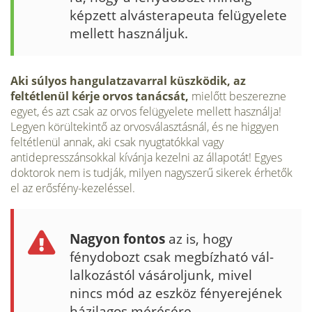
képzett alvásterapeuta felügyelete
mellett használjuk.
Aki súlyos hangulatzavarral küszködik, az
feltétlenül kérje orvos tanácsát,
mielőtt beszerezne
egyet, és azt csak az orvos felügyelete mellett használja!
Legyen körültekintő az orvosválasztásnál, és ne higgyen
feltétlenül annak, aki csak nyugtatókkal vagy
antidepresszán­sokkal kívánja kezelni az állapotát! Egyes
doktorok nem is tudják, mi­lyen nagyszerű sikerek érhetők
el az erősfény-kezeléssel.
Nagyon fontos
az is, hogy
fénydobozt csak megbízható vál­
lalkozástól vásároljunk, mivel
nincs mód az eszköz fényerejének
házi­lagos mérésére.