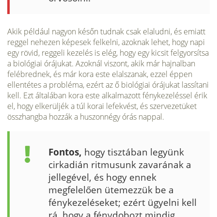
Akik például nagyon későn tudnak csak elaludni, és emiatt
reggel nehezen képesek felkelni, azoknak lehet, hogy napi
egy rövid, reggeli kezelés is elég, hogy egy kicsit felgyorsítsa
a bioló­giai órájukat. Azoknál viszont, akik már hajnalban
felébrednek, és már kora este elalszanak, ezzel éppen
ellentétes a probléma, ezért az ő biológiai órájukat lassítani
kell. Ezt általában kora este alkalmazott fénykezeléssel érik
el, hogy elkerüljék a túl korai lefekvést, és szerveze­tüket
összhangba hozzák a huszonnégy órás nappal.
Fontos,
hogy tisz­tában legyünk
cirkadián ritmusunk zavarának a
jellegével, és hogy en­nek
megfelelően ütemezzük be a
fénykezeléseket; ezért ügyelni kell
rá, hogy a fénydobozt mindig