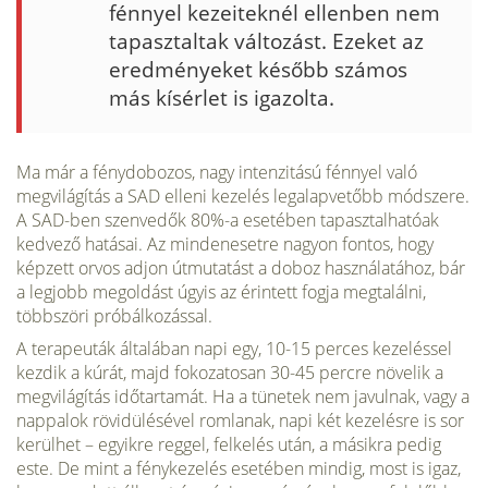
fénnyel kezeiteknél ellenben nem
ta­pasztaltak változást. Ezeket az
eredményeket később számos
más kí­sérlet is igazolta.
Ma már a fénydobozos, nagy intenzitású fénnyel való
megvilágítás a SAD elleni kezelés legalapvetőbb módszere.
A SAD-ben szenvedők 80%-a esetében tapasztalhatóak
kedvező hatásai. Az min­denesetre nagyon fontos, hogy
képzett orvos adjon útmutatást a doboz használatához, bár
a legjobb megoldást úgyis az érintett fogja megta­lálni,
többszöri próbálkozással.
A terapeuták általában napi egy, 10-15 perces kezeléssel
kezdik a kúrát, majd fokozatosan 30-45 percre növelik a
megvilágítás időtar­tamát. Ha a tünetek nem javulnak, vagy a
nappalok rövidülésével rom­lanak, napi két kezelésre is sor
kerülhet – egyikre reggel, felkelés után, a másikra pedig
este. De mint a fénykezelés esetében mindig, most is igaz,