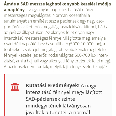
Ámde a SAD messze leghatékonyabb kezelési módja
a napfény
– vagy a nyári napsütés hatását utánzó
mesterséges megvilágítás. Norman Rosenthal a
tanulmányában említést tesz a páciensek egy nagy cso­
portjáról, akiket erős megvilágításnak kívánt kitenni, hátha
az javít az állapotukon. Az alanyok felét olyan nagy
intenzitású mesterséges fénnyel világította meg, amely a
nyári déli napsütéshez hasonlítható (5000-10 000 lux), a
többieket csak a jól megvilágított szobákénak megfelelő
fénnyel kezelte (az erős irodai világítás 500-700 lux inten­
zitású, ami a hajnali vagy alkonyati fény erejének felel meg).
A pácien­sek nem tudták, melyik fajta fénykezelést kapják.
Kutatási eredmények!
A nagy
intenzitású fénnyel megvilágított
SAD-páciensek szinte
mindegyikének látványo­san
javultak a tünetei, a normál