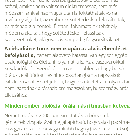
szóval, amikor nem volt sem elektromosság, sem más
módszer, amivel napnyugta után is folytathatták volna
tevékenységeiket, az emberek sötétedéskor lelassí­tottak,
és másnapig pihentek. Élettani folyamataink tehát oly
módon alakultak, hogy sötétedéskor lelassítsák
szervezetünket, világosodás-kor pedig felgyorsítsák azt.
A cirkadián ritmus nem csupán az alvás-ébrenlétet
befolyásolja,
hanem alapvető hatással van egy sor egyéb
pszichológiai és élettani folyamatra is. Az alvászavarokkal
küszködők jó részénél éppen az a probléma, hogy belső
órájuk „elállítódott”, és nincs összhangban a napszakok
váltakozásával. Ez azt jelenti, hogy testük élettani folyamatai
nem igazodnak a társadalom megszokott, huszonnégy órás
ciklusához.
Minden ember biológiai órája más ritmusban ketyeg
Német tu­dósok 2008-ban kimutatták: a bőrsejtek
génjeinek vizsgálatával meg­állapítható, hogy valaki pacsirta-
e (vagyis korán kelő), vagy inkább ba­goly (azaz későn fekvő).