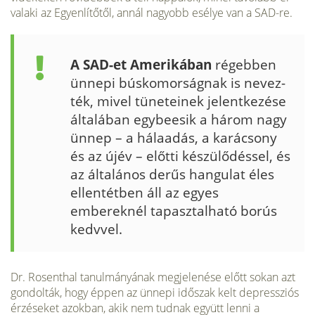
valaki az Egyenlítőtől, annál nagyobb esélye van a SAD-re.
A SAD-et Amerikában
régebben
ünnepi búskomorságnak is nevez­
ték, mivel tüneteinek jelentkezése
általában egybeesik a három nagy
ünnep – a hálaadás, a karácsony
és az újév – előtti készülődéssel, és
az általános derűs hangulat éles
ellentétben áll az egyes
embereknél ta­pasztalható borús
kedvvel.
Dr. Rosenthal tanulmányának megjelenése előtt sokan azt
gondolták, hogy éppen az ünnepi időszak kelt depressziós
érzéseket azokban, akik nem tudnak együtt lenni a