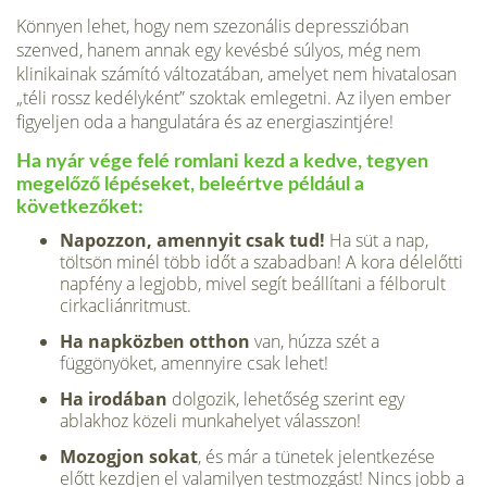
Könnyen lehet, hogy nem szezonális depresszióban
szenved, hanem annak egy kevésbé súlyos, még nem
klinikainak számító változatában, amelyet nem hivatalosan
„téli rossz kedélyként” szoktak emlegetni. Az ilyen ember
figyeljen oda a hangulatára és az energiaszintjére!
Ha nyár vége felé romlani kezd a kedve, tegyen
megelőző lépéseket, bele­értve például a
következőket:
Napozzon, amennyit csak tud!
Ha süt a nap,
töltsön minél több időt a szabadban! A kora délelőtti
napfény a legjobb, mivel segít beállítani a félborult
cirkacliánritmust.
Ha napközben otthon
van, húzza szét a
függönyöket, amennyire csak lehet!
Ha irodában
dolgozik, lehetőség szerint egy
ablakhoz közeli munka­helyet válasszon!
Mozogjon sokat
, és már a tünetek jelentkezése
előtt kezdjen el vala­milyen testmozgást! Nincs jobb a