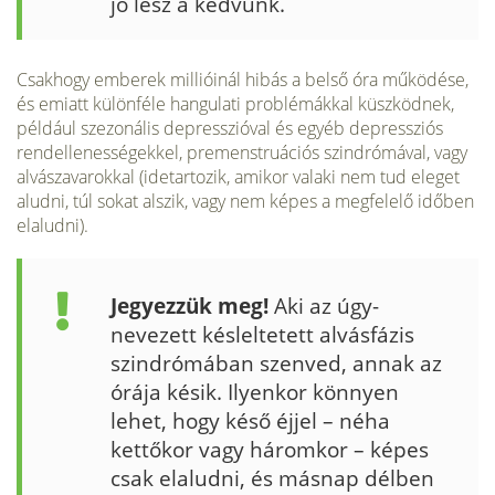
jó lesz a kedvünk.
Csakhogy emberek millióinál hibás a belső óra működése,
és emiatt különféle hangulati problémákkal küszködnek,
például szezonális depresszióval és egyéb depressziós
rendellenességekkel, premenstruációs szindrómával, vagy
alvászavarokkal (idetartozik, amikor valaki nem tud eleget
aludni, túl sokat alszik, vagy nem képes a megfelelő időben
elaludni).
Jegyezzük meg!
Aki az úgy­
nevezett késleltetett alvásfázis
szindrómában szenved, annak az
órá­ja késik. Ilyenkor könnyen
lehet, hogy késő éjjel – néha
kettőkor vagy háromkor – képes
csak elaludni, és másnap délben