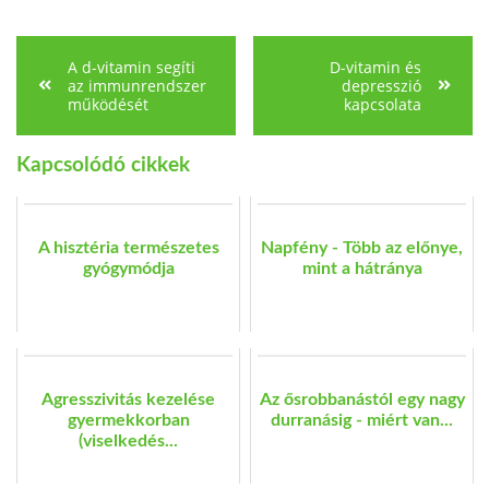
A d-vitamin segíti
D-vitamin és
az immunrendszer
depresszió
működését
kapcsolata
Kapcsolódó cikkek
A hisztéria természetes
Napfény - Több az előnye,
gyógymódja
mint a hátránya
Agresszivitás kezelése
Az ősrobbanástól egy nagy
gyermekkorban
durranásig - miért van...
(viselkedés...