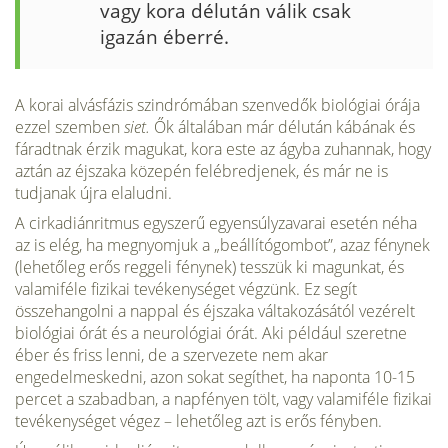
vagy kora délután válik csak
igazán éberré.
A korai alvásfázis szindrómában szenvedők biológiai órája
ezzel szemben
siet.
Ők általában már délután kábának és
fáradtnak érzik magukat, kora este az ágyba zuhannak, hogy
aztán az éjszaka közepén felébredjenek, és már ne is
tudjanak újra elaludni.
A cirkadiánritmus egyszerű egyensúlyzavarai esetén néha
az is elég, ha megnyomjuk a „beállítógombot”, azaz fénynek
(lehetőleg erős reggeli fénynek) tesszük ki magunkat, és
valamiféle fizikai tevékenysé­get végzünk. Ez segít
összehangolni a nappal és éjszaka váltakozásától vezérelt
biológiai órát és a neurológiai órát. Aki például szeretne
éber és friss lenni, de a szervezete nem akar
engedelmeskedni, azon sokat segíthet, ha naponta 10-15
percet a szabadban, a napfényen tölt, vagy valamiféle fizikai
tevékenységet végez – lehetőleg azt is erős fényben.