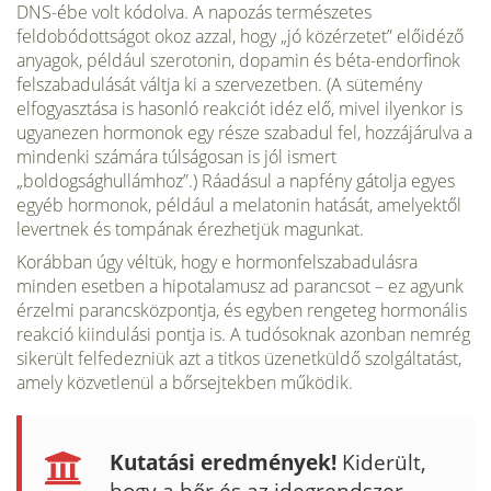
DNS-ébe volt kó­dolva. A napozás természetes
feldobódottságot okoz azzal, hogy „jó közérzetet” előidéző
anyagok, például szerotonin, dopamin és béta-endorfinok
felszabadulását váltja ki a szer­vezetben. (A sütemény
elfogyasztása is hasonló reakciót idéz elő, mivel ilyenkor is
ugyanezen hormonok egy része szabadul fel, hozzájárulva a
mindenki számára túlságosan is jól ismert
„boldogsághullámhoz”.) Ráadásul a napfény gátolja egyes
egyéb hormonok, például a melatonin hatását, amelyektől
levertnek és tompának érezhetjük magunkat.
Korábban úgy véltük, hogy e hormonfelszabadulásra
minden esetben a hipotalamusz ad parancsot – ez agyunk
érzelmi parancsközpontja, és egyben rengeteg hormonális
reakció kiindulási pontja is. A tudó­soknak azonban nemrég
sikerült felfedezniük azt a titkos üzenetkül­dő szolgáltatást,
amely közvetlenül a bőrsejtekben működik.
Kutatási eredmények!
Kiderült,
hogy a bőr és az idegrendszer