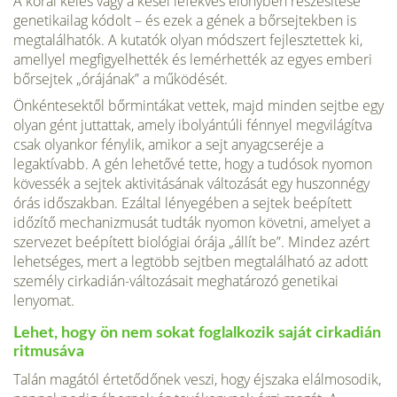
A korai kelés vagy a kései lefekvés előnyben részesítése
genetikailag kódolt – és ezek a gének a bőrsejtekben is
megtalálhatók. A kutatók olyan módszert fejlesztettek ki,
amellyel megfigyelhették és lemérhették az egyes emberi
bőrsejtek „órájának” a működését.
Önkéntesektől bőrmintákat vettek, majd minden sejtbe egy
olyan gént juttattak, amely ibolyántúli fénnyel megvilágítva
csak olyankor fénylik, amikor a sejt anyagcseréje a
legaktívabb. A gén lehe­tővé tette, hogy a tudósok nyomon
kövessék a sejtek aktivitásának változását egy huszonnégy
órás időszakban. Ezáltal lényegében a sej­tek beépített
időzítő mechanizmusát tudták nyomon követni, amelyet a
szervezet beépített biológiai órája „állít be”. Mindez azért
lehetsé­ges, mert a legtöbb sejtben megtalálható az adott
személy cirkadián-változásait meghatározó genetikai
lenyomat.
Lehet, hogy ön nem sokat foglalkozik saját cirkadián
ritmusáva
Talán magától értetődőnek veszi, hogy éjszaka elálmosodik,