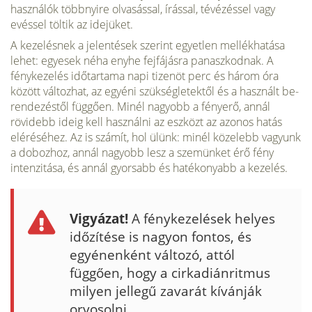
használók többnyire olvasás­sal, írással, tévézéssel vagy
evéssel töltik az idejüket.
A kezelésnek a je­lentések szerint egyetlen mellékhatása
lehet: egyesek néha enyhe fej­fájásra panaszkodnak. A
fénykezelés időtartama napi tizenöt perc és három óra
között változhat, az egyéni szükségletektől és a használt be­
rendezéstől függően. Minél nagyobb a fényerő, annál
rövidebb ideig kell használni az eszközt az azonos hatás
eléréséhez. Az is számít, hol ülünk: minél közelebb vagyunk
a dobozhoz, annál nagyobb lesz a szemünket érő fény
intenzitása, és annál gyorsabb és hatékonyabb a kezelés.
Vigyázat!
A fénykezelések helyes
időzítése is nagyon fontos, és
egyénenként változó, attól
függően, hogy a cirkadiánritmus
milyen jellegű zavarát kívánják
orvosolni.