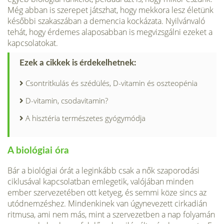
Még abban is szerepet játszhat, hogy mekkora lesz éle­tünk
későbbi szakaszában a demencia kockázata. Nyilvánvaló
tehát, hogy érdemes alaposabban is megvizsgálni ezeket a
kapcsolatokat.
Ezek a cikkek is érdekelhetnek:
Csontritkulás és szédülés, D-vitamin és oszteopénia
D-vitamin, csodavitamin?
A hisztéria természetes gyógymódja
A biológiai óra
Bár a biológiai órát a leginkább csak a nők szaporodási
ciklusával kap­csolatban emlegetik, valójában minden
ember szervezetében ott ke­tyeg, és semmi köze sincs az
utódnemzéshez. Mindenkinek van úgy­nevezett cirkadián
ritmusa, ami nem más, mint a szervezetben a nap folyamán