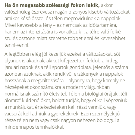
Ha ön magasabb szélességi fokon lakik,
akkor
valószínűleg észrevesz magán bizonyos kisebb változásokat,
amikor késő ősszel és télen megrövidülnek a nappalok.
Mivel kevesebb a fény – ez nemcsak az idő­tartamára,
hanem az intenzitására is vonatkozik -, a télre való felké­
szülés ösztöne miatt szeretne többet enni és kevesebbet
tenni-venni.
A legtöbben elég jól kezeljük ezeket a változásokat, sőt
olyanok is akad­nak, akiket kifejezetten feldob a hideg
januári napok és a téli sportok gondolata. Jelentős a száma
azonban azoknak, akik rendkívül érzékenyek a nappalok
hosszának a megváltozására – olyannyira, hogy komoly ne­
hézségeket okoz számukra a modern világunkban
normálisnak szá­mító életvitel. Télen a biológiai órájuk „téli
álomra” küldené őket, hol­ott tudják, hogy el kell végezniük
a munkájukat, értekezleteken kell részt venniük, vagy
vacsorát kell adniuk a gyerekeknek. Ezen szemé­lyek jó
része télen nem vagy csak nagyon nehezen boldogul a
minden­napos tennivalókkal.