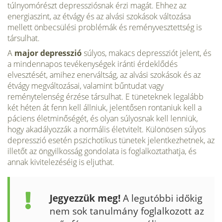
túlnyomórészt depressziósnak érzi magát. Ehhez az
energiaszint, az étvágy és az al­vási szokások változása
mellett önbecsülési problémák és reményvesz­tettség is
társulhat.
A
major depresszió
súlyos, makacs depressziót jelent, és
a minden­napos tevékenységek iránti érdeklődés
elvesztését, amihez enervált­ság, az alvási szokások és az
étvágy megváltozásai, valamint bűntudat vagy
reménytelenség érzése társulhat. E tüneteknek legalább
két hé­ten át fenn kell állniuk, jelentősen rontaniuk kell a
páciens életminő­ségét, és olyan súlyosnak kell lenniük,
hogy akadályozzák a normális életvitelt. Különösen súlyos
depresszió esetén pszichotikus tünetek jelentkezhetnek, az
illetőt az öngyilkosság gondolata is foglalkoztat­hatja, és
annak kivitelezéséig is eljuthat.
Jegyezzük meg!
A legutóbbi időkig
nem sok tanulmány foglalkozott az