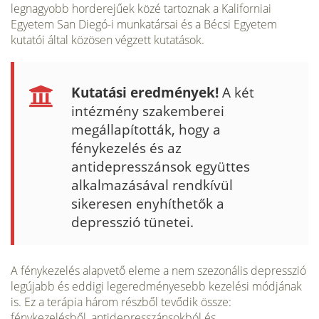
legnagyobb horderejűek közé tartoznak a Kaliforniai
Egyetem San Diegó-i mun­katársai és a Bécsi Egyetem
kutatói által közösen végzett kutatások.
Kutatási eredmények!
A két
intézmény szakemberei
megállapították, hogy a
fénykezelés és az
antidepresszánsok együttes
alkalmazásával rendkívül
sikeresen eny­híthetők a
depresszió tünetei.
A fénykezelés alapvető eleme a nem szezonális depresszió
legújabb és eddigi legeredményesebb kezelési módjának
is. Ez a terápia három részből tevődik össze:
fénykezelésből, antidepresszánsokból és