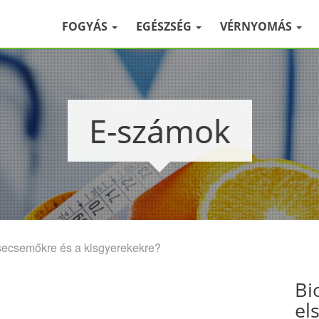
FOGYÁS
EGÉSZSÉG
VÉRNYOMÁS
E-számok
secsemőkre és a kisgyerekekre?
Bi
el