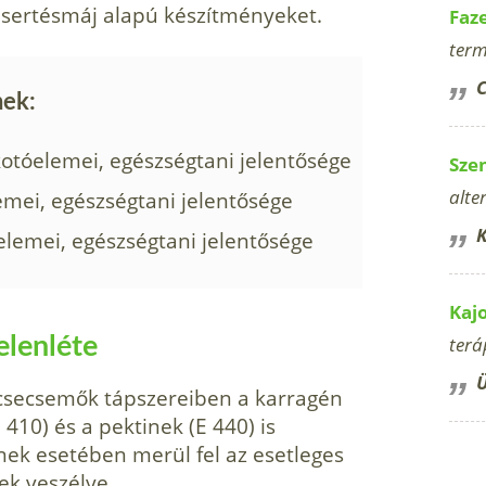
 sertésmáj alapú készítményeket.
Faz
term
C
nek:
kotóelemei, egészségtani jelentősége
Sze
alte
mei, egészségtani jelentősége
K
lemei, egészségtani jelentősége
Kaj
elenléte
terá
Ü
csecsemők tápszereiben a karragén
 410) és a pektinek (E 440) is
nek esetében merül fel az esetleges
ek veszélye.