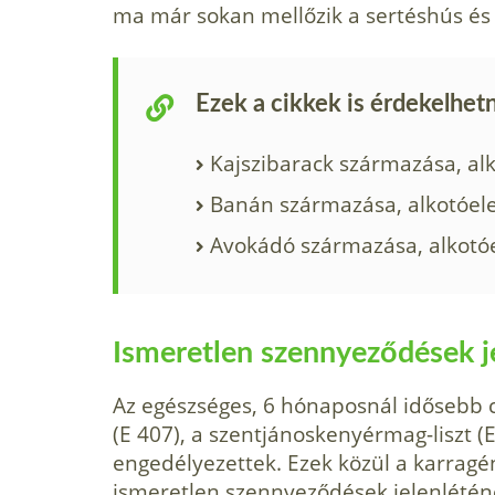
ma már sokan mellőzik a sertéshús és
Ezek a cikkek is érdekelhet
Kajszibarack származása, al
Banán származása, alkotóele
Avokádó származása, alkotóe
Ismeretlen szennyeződések j
Az egészséges, 6 hónaposnál idősebb 
(E 407), a szentjánoskenyérmag-liszt (E
engedélyezettek. Ezek közül a karragé
ismeretlen szennyeződések jelenlétén