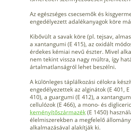
Az egészséges csecsemők és kisgyermek
engedélyezett adalékanyagok köre már
Kibővült a savak köre (pl. tejsav, alma
a xantangumi (E 415), az oxidált módo
érdekes ké­miai nevű észter. Mivel a
nem tekint vissza nagy múltra, így hat
ártalmatlanságról lehet beszélni.
A különleges táplálkozási célokra kész
engedélyezettek az alginátok (E 401, E 
410), a guargumi (E 412), a xantangumi 
cellulózok (E 466), a mono- és digliceri
keményítőszármazék
(E 1450) használ
élelmiszerekben a megfelelő állomány
alkalmazásával alakítják ki.