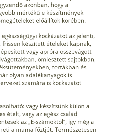
jegyzendő azonban, hogy a
 nagyobb mértékű e készítmények
tömegételeket előállítók körében.
gészségügyi kockázatot az jelenti,
rissen készített ételeket kapnak,
pépesített vagy apróra összevágott
lvágottakban, ömlesztett sajtokban,
 péksüteményekben, tortákban és
már olyan adalékanyagok is
zervezet számára is kockázatot
solható: vagy készít­sünk külön a
 ételt, vagy az egész család
ntesek az „E-számoktól”, így még a
eheti a mama főztjét. Természetesen