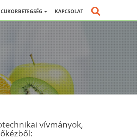
CUKORBETEGSÉG
KAPCSOLAT
otechnikai vívmányok,
sőkézből: