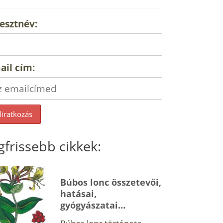
esztnév:
ail cím:
gfrissebb cikkek:
Búbos lonc összetevői,
hatásai,
gyógyászatai…