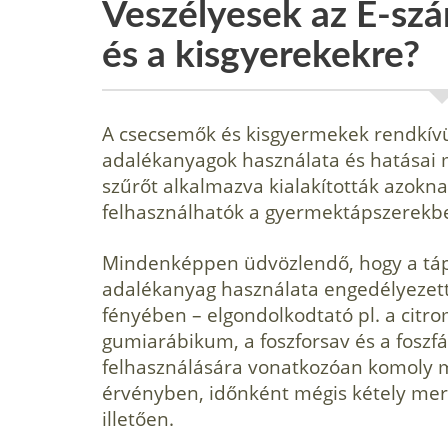
Veszélyesek az E-sz
és a kisgyerekekre?
A csecsemők és kisgyermekek rendkívü
adalékanyagok használata és hatásai m
szűrőt alkalmazva kialakították azokna
felhasználhatók a gyermektápszerekb
Mindenképpen üdvözlendő, hogy a táps
adalékanyag használata engedélyezett
fényében – elgondolkodtató pl. a citro
gumiarábikum, a foszforsav és a foszfá
felhasználására vonatkozóan komoly 
érvényben, időnként mégis ké­tely merü
illetően.