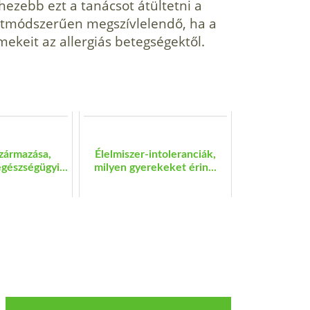
hezebb ezt a tanácsot átültetni a
letmódszerűen megszívlelendő, ha a
keit az allergiás betegségektől.
zármazása,
Élelmiszer-intoleranciák,
gészségügyi...
milyen gyerekeket érin...