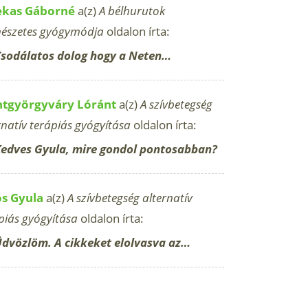
ekas Gáborné
a(z)
A bélhurutok
észetes gyógymódja
oldalon írta:
sodálatos dolog hogy a Neten…
ntgyörgyváry Lóránt
a(z)
A szívbetegség
rnatív terápiás gyógyítása
oldalon írta:
edves Gyula, mire gondol pontosabban?
os Gyula
a(z)
A szívbetegség alternatív
piás gyógyítása
oldalon írta:
dvözlöm. A cikkeket elolvasva az…