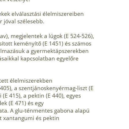
ek elválasztási élelmi­szereiben
 jóval szélesebb.
sav), megjelentek a lúgok (E 524-526),
sított keményítő (E 1451) és számos
lkalmazásuk a gyermektápszerekben
ásaikkal kapcsolatban egy­előre
ített élelmiszerekben
405), a szentjánoskenyér­mag-liszt (E
(E 415), a pektin (E 440), egyes
dek (E 471) és egy
ata. A glu-ténmentes gabona alapú
t xantangumi és pektin