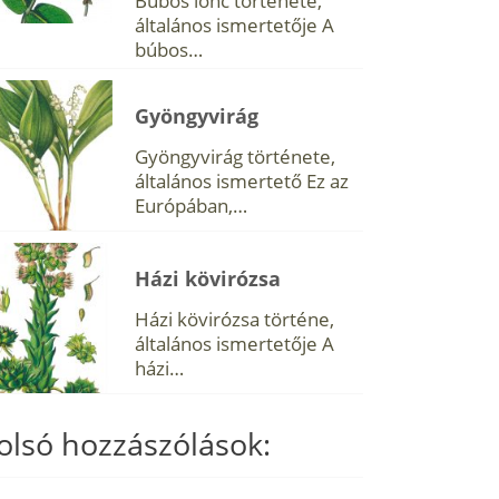
Búbos lonc története,
általános ismertetője A
búbos…
Gyöngyvirág
Gyöngyvirág története,
általános ismertető Ez az
Európában,…
Házi kövirózsa
Házi kövirózsa történe,
általános ismertetője A
házi…
olsó hozzászólások: