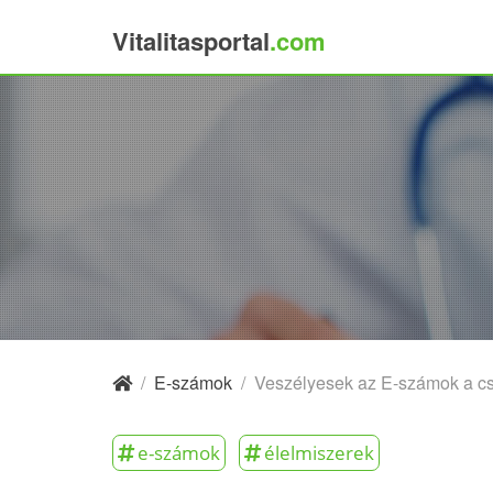
Vitalitasportal
.com
×
/
E-számok
/
Veszélyesek az E-számok a c
e-számok
élelmiszerek