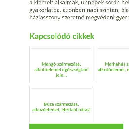
a kiemelt alkalmak, ünne­pek során ne
gyakorlatba, azonban napi szinten, é
háziasszony szeretné megvédeni gyerme
Kapcsolódó cikkek
Mangó származása,
Marhahús s
alkotóelemei egészségtani
alkotóelemei, e
jele...
Búza származása,
alkozóelemei, élettani hátasi