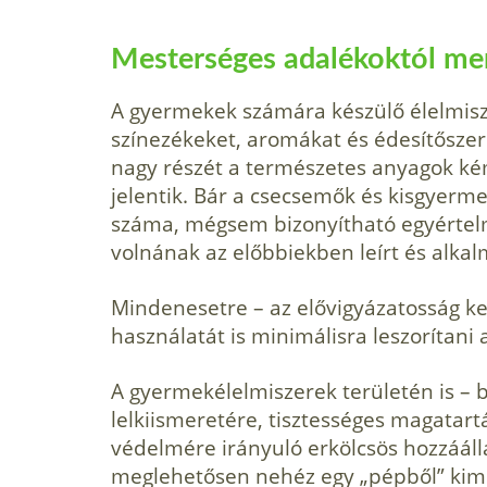
Mesterséges adalékoktól men
A gyermekek számára készülő élelmisz
színezékeket, aromákat és édesítőszer
nagy részét a természetes anyagok kémi
jelentik. Bár a csecsemők és kisgyermek
száma, mégsem bizonyítható egyértel
volnának az előbbiek­ben leírt és alka
Mindenesetre – az elővigyázatosság k
használatát is minimálisra leszorítani
A gyermekélelmiszerek területén is – 
lelkiismeretére, tisztességes magatar
védelmére irányuló erkölcsös hozzááll
meglehetősen nehéz egy „pépből” kimu