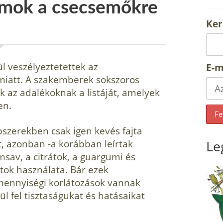
ámok a csecsemőkre
Ker
l veszélyeztetettek az
E-m
iatt. A szakemberek sok­szoros
k az adalékoknak a listáját, amelyek
en.
zerekben csak igen kevés fajta
, azonban -a korábban leírtak
Le
msav, a citrátok, a guargumi és
­tok használata. Bár ezek
mennyiségi korlátozások vannak
l fel tisztaságukat és hatásaikat