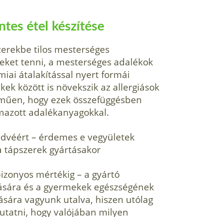
tes étel készítése
erekbe tilos mestersé­ges
eket tenni, a mestersé­ges adalékok
ai átalakí­tással nyert formái
ek kö­zött is növekszik az allergiások
műen, hogy ezek összefüggésben
lmazott adalékanyagokkal.
edvéért – érdemes e vegyületek
 a tápszerek gyártásakor
bizonyos mértékig – a gyártó
tására és a gyerme­kek egészségének
ására vagyunk utalva, hiszen utólag
tatni, hogy valójában milyen