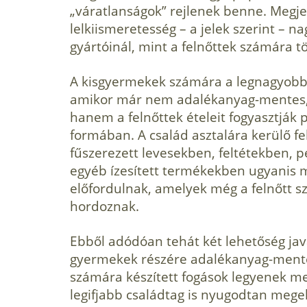
„váratlanságok” rejlenek ben­ne. Meg
lelkiismeretesség – a jelek szerint –
gyártóinál, mint a fel­nőttek számára 
A kisgyermekek számára a legnagyobb e
amikor már nem adalékanyag-mentes, f
hanem a felnőttek ételeit fogyasztják 
formában. A család asztalára kerülő fe
fűszerezett levesek­ben, feltétekben,
egyéb ízesített termékekben ugyanis 
előfordulnak, amelyek még a felnőtt s
hordoz­nak.
Ebből adódóan tehát két lehetőség java
gyermekek részére adalékanyag-mentes
számára készített fogások legyenek me
legifjabb családtag is nyugodtan meg­