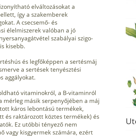
zonyítható elváltozásokat a
llett, így a szakemberek
gokat. A csecsemő- és
ási élelmiszerek valóban a jó
yersanyagátvétel szabályai szigo­
is kisebb.
ertéshús és legfőképpen a sertésmáj
smerve a sertések tenyésztési
s aggályokat.
ldható vitaminokról, a B-­vitaminról
e a mérleg másik serpenyőjében a máj
ztott káros lebontású termékek,
tt és raktározott köztes termékek) és
Ut
hatók. Ez utóbbi tényező nem
ő vagy kisgyermek számára, ezért