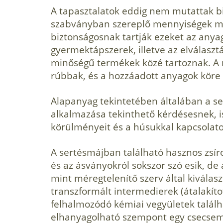
A tapasztalatok eddig nem mutattak bi
szabványban szereplő mennyiségek me
biztonságos­nak tartják ezeket az anya
gyermektápsze­rek, illetve az elválaszt
minőségű termékek közé tartoznak. A n
rúbbak, és a hozzáadott anyagok köre 
Alapanyag tekintetében általában a s
alkalmazása tekinthető kérdésesnek, i
körülményeit és a húsukkal kapcsolato
A sertésmájban található hasznos zsíro
és az ásványokról sokszor szó esik, d
mint méregtelenítő szerv által kiválas
transzformált intermedierek (átalakí­to
felhalmozódó kémiai ve­gyületek talál
elhanyagolható szempont egy csecsem