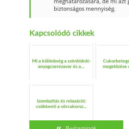
meghatározására, de mi azt g
biztonságos mennyiség.
Kapcsolódó cikkek
Mi a különbség a szénhidrát-
Cukorbetegs
anyagcserezavar és a...
megelőzése 
Izomlazítás és relaxáció:
csökkenti a vércukorsz...
B-vitaminok