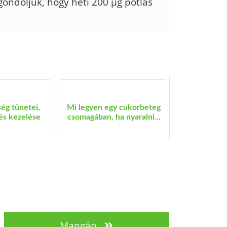
ondoljuk, hogy heti 200 µg pótlás
ég tünetei,
Mi legyen egy cukorbeteg
és kezelése
csomagában, ha nyaralni...
Mangán