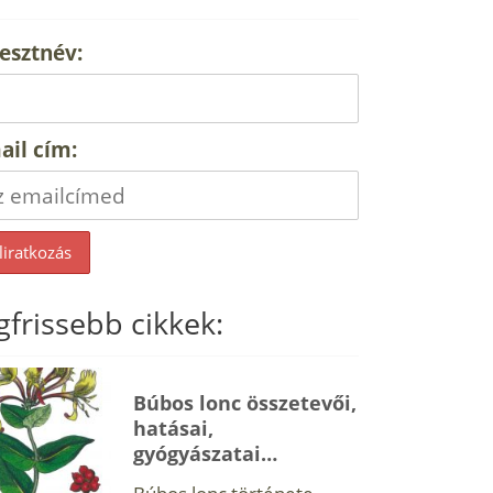
esztnév:
ail cím:
gfrissebb cikkek:
Búbos lonc összetevői,
hatásai,
gyógyászatai…