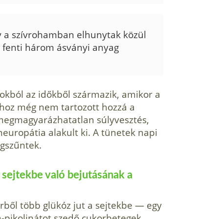
y a szívrohamban elhunytak közül
a fenti három ásványi anyag
zokból az időkből származik, amikor a
áshoz még nem tartozott hozzá a
 megmagyarázhatatlan súlyvesztés,
neuropátia alakult ki. A tünetek napi
egszűntek.
 sejtekbe való bejutásának a
ből több glükóz jut a sejtekbe — egy
m-pikolinátot szedő cukorbetegek