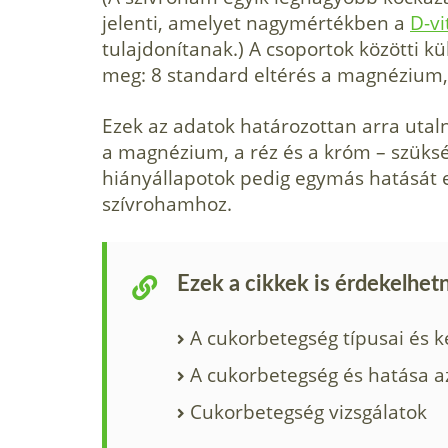
jelenti, amelyet nagymértékben a
D-v
tulajdonítanak.) A csoportok közötti k
meg: 8 standard eltérés a magnézium, 
Ezek az adatok határozottan arra utal
a magnézium, a réz és a króm – szüksé
hiányállapotok pedig egymás hatását e
szívrohamhoz.
Ezek a cikkek is érdekelhet
A cukorbetegség típusai és k
A cukorbetegség és hatása a
Cukorbetegség vizsgálatok