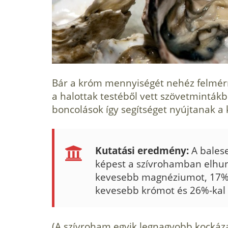
Bár a króm mennyiségét nehéz felmér
a halottak testéből vett szövetmintákb
boncolások így segítséget nyújtanak 
Kutatási eredmény:
A bales
képest a szívrohamban elhun
kevesebb magnéziumot, 17%-
kevesebb krómot és 26%-kal t
(A szívroham egyik legnagyobb kockáz