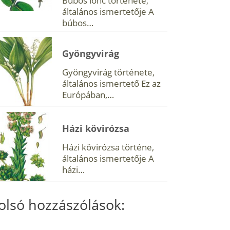
Búbos lonc története,
általános ismertetője A
búbos…
Gyöngyvirág
Gyöngyvirág története,
általános ismertető Ez az
Európában,…
Házi kövirózsa
Házi kövirózsa történe,
általános ismertetője A
házi…
olsó hozzászólások: