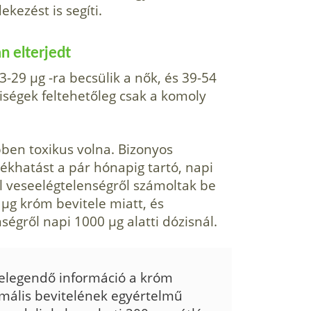
kezést is segíti.
n elterjedt
-29 µg -ra becsülik a nők, és 39-54
iségek feltehetőleg csak a komoly
ben toxikus volna. Bizonyos
khatást a pár hónapig tartó, napi
l veseelégtelenségről számoltak be
µg króm bevitele miatt, és
égről napi 1000 µg alatti dózisnál.
elegendő információ a króm
mális bevitelének egyértelmű