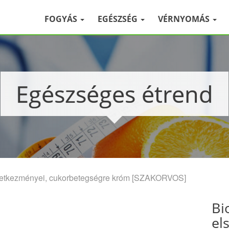
FOGYÁS
EGÉSZSÉG
VÉRNYOMÁS
Egészséges étrend
vetkezményei, cukorbetegségre króm [SZAKORVOS]
Bi
el