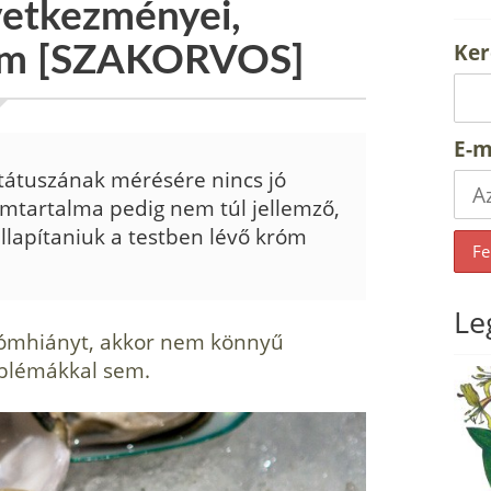
vetkezményei,
Ker
róm [SZAKORVOS]
E-m
tátuszának mérésére nincs jó
ómtartalma pedig nem túl jellemző,
llapítaniuk a testben lévő króm
Le
rómhiányt, akkor nem könnyű
oblémákkal sem.