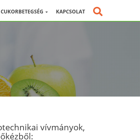
CUKORBETEGSÉG
KAPCSOLAT
otechnikai vívmányok,
sőkézből: