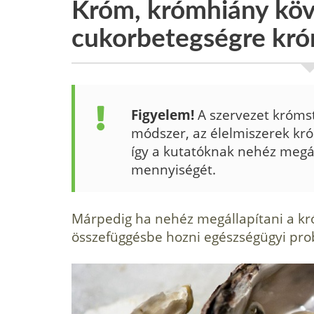
Króm, krómhiány kö
cukorbetegségre k
Figyelem!
A szervezet króms
módszer, az élelmiszerek kr
így a kutatóknak nehéz megá
mennyiségét.
Márpedig ha nehéz megállapítani a k
összefüggésbe hozni egészségügyi pr