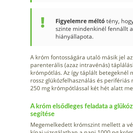
Figyelemre méltó
tény, hog
szinte mindenkinél fennállt 
hiányállapota.
A króm fontosságára utaló másik jel a
parenterális (azaz intravénás) táplál
krómpótlás. Az így táplált betegeknél
rossz glükózfelhasználás és perifériás 
250 mg krómpótlással két hét alatt m
A króm elsődleges feladata a glükóz
segítése
Megemelkedett krómszint mellett a vér
kínai vizsgálatban a napi 1000 pg kró