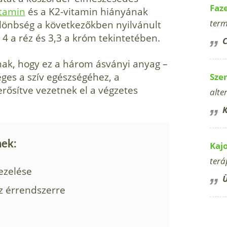
Faz
itamin
és a K2-vitamin hiányának
term
ülönbség a következőkben nyilvánult
4 a réz és 3,3 a króm tekintetében.
C
nak, hogy ez a három ásványi anyag –
ges a szív egészségéhez, a
Sze
rősítve vezetnek el a végzetes
alte
K
nek:
Kaj
terá
ezelése
Ü
z érrendszerre