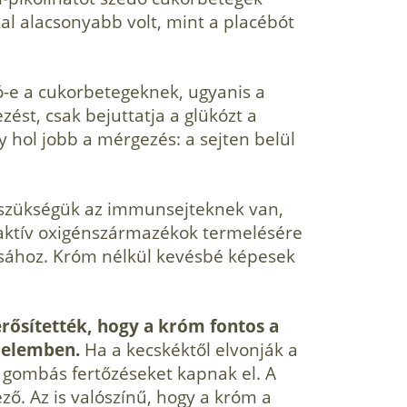
al alacsonyabb volt, mint a placébót
ó-e a cukorbetegeknek, ugyanis a
st, csak bejuttatja a glükózt a
y hol jobb a mérgezés: a sejten belül
b szükségük az immunsejteknek van,
eaktív oxigénszármazékok termelésére
sához. Króm nélkül kevésbé képesek
rősítették, hogy a króm fontos a
delemben.
Ha a kecskéktől elvonják a
ő gombás fertőzéseket kapnak el. A
ő. Az is valószínű, hogy a króm a