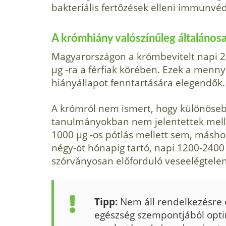
bakteriális fertőzések elleni immunvéde
A krómhiány valószínűleg általánosa
Magyarországon a krómbevitelt napi 23
µg -ra a férfiak körében. Ezek a menny
hiányállapot fenntartására elegendők.
A krómról nem ismert, hogy különöseb
tanulmányokban nem jelentettek mellé
1000 µg -os pótlás mellett sem, másho
négy-öt hónapig tartó, napi 1200-2400 
szórványosan előforduló veseelégtelens
Tipp:
Nem áll rendelkezésre 
egészség szempontjából opti