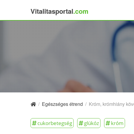
Vitalitasportal
.com
×
/
Egészséges étrend
/
Króm, krómhiány kö
cukorbetegség
glükóz
króm