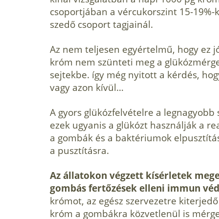
csoportjában a vércukorszint 15-19%-k
szedő csoport tagjainál.
Az nem teljesen egyértelmű, hogy ez j
króm nem szünteti meg a glükózmérgezé
sejtekbe. így még nyitott a kérdés, hog
vagy azon kívül…
A gyors glükózfelvételre a legnagyob
ezek ugyanis a glükózt használják a r
a gombák és a baktériumok elpusztítá
a pusztításra.
Az állatokon végzett kísérletek mege
gombás fertőzések elleni immun vé
krómot, az egész szervezetre kiterjed
króm a gombákra közvetlenül is mérgez