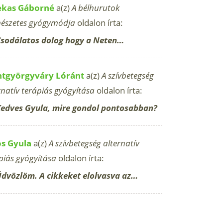
ekas Gáborné
a(z)
A bélhurutok
észetes gyógymódja
oldalon írta:
sodálatos dolog hogy a Neten…
ntgyörgyváry Lóránt
a(z)
A szívbetegség
rnatív terápiás gyógyítása
oldalon írta:
edves Gyula, mire gondol pontosabban?
os Gyula
a(z)
A szívbetegség alternatív
piás gyógyítása
oldalon írta:
dvözlöm. A cikkeket elolvasva az…