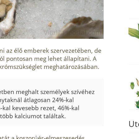
ni az élő emberek szervezetében, de
ól pontosan meg lehet állapítani. A
a krómszükséglet meghatározásában.
etben meghalt személyek szívéhez
ytaknál átlagosan 24%-kal
kal kevesebb rezet, 46%-kal
öbb kalciumot találtak.
Ut
atát a koszorúér-elmeszesedés