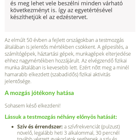
és meg lehet vele beszélni minden várható
következményt is. így az egyetértésével
készíthetjük el az edzéstervet.
Az elmúlt 50 évben a fejlett országokban a testmozgás
általában is jelentős mérték­ben csökkent. A gépesítés, a
számítógé­pek, háztartási gépek, munkagépek elter­jedése
ehhez nagymértékben hozzájárult. Az elvégzendő fizikai
munka általában is kevesebb lett. Ezért nőtt meg a minél
hamarabb elkezdett (szabadidős) fizikai aktivitás
jelentősége.
A mozgás jótékony hatása
Sohasem késő elkezdeni!
Lássuk a test­mozgás néhány előnyös hatását:
Szív és érrendszer:
a szívfrekvenciát (pulzust)
növelő, legalább heti 3 alka­lommal, 30 percnél
tovább végzett gya­korlatok segítenek a szív és