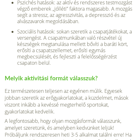
Pszichés hatások: az aktív és rendszeres testmozgást
végző emberek „jólléti” fak­tora magasabb. A mozgás
segít a stressz, az agresszivitás, a depresszió és az
alvás­zavarok megoldásában.
Szociális hatások: sokan szeretik a csa­patjátékokat, a
versengést. A csapat­munkában való részvétel új
készségek megtanulása mellett bővíti a baráti kört,
erősíti a csapatszellemet, erősíti egymás
megbecsülését, és fejleszti a felelősség­érzést
csapaton belül.
Melyik aktivitási formát válasszuk?
Ez természetesen teljesen az egyénen múlik. Egyesek
jobban szeretik az erőgya­korlatokat, a küzdelmet, mások
viszont inkább a kevéssé megterhelő sportokat,
gyakorlatokat kedvelik.
A legfontosabb, hogy olyan mozgásfor­mát válasszunk,
amelyet szeretünk, és amelyben kedvünket leljük!
Próbáljunk rendszeresen heti 3-5 alkalmat találni er­re! Ha