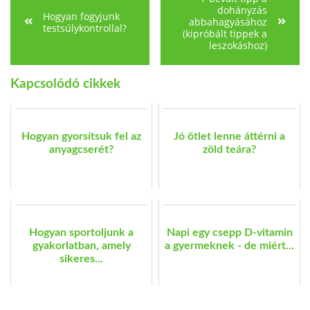
dohányzás
Hogyan fogyjunk
abbahagyásához
testsúlykontrollal?
(kipróbált tippek a
leszokáshoz)
Kapcsolódó cikkek
Hogyan gyorsítsuk fel az
Jó ötlet lenne áttérni a
anyagcserét?
zöld teára?
Hogyan sportoljunk a
Napi egy csepp D-vitamin
gyakorlatban, amely
a gyermeknek - de miért...
sikeres...