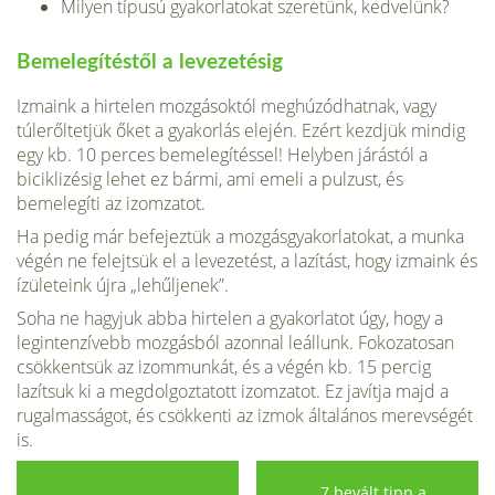
Milyen típusú gyakorlatokat szeretünk, kedvelünk?
Bemelegítéstől a levezetésig
Izmaink a hirtelen mozgásoktól meghú­zódhatnak, vagy
túlerőltetjük őket a gya­korlás elején. Ezért kezdjük mindig
egy kb. 10 perces bemelegítéssel! Helyben járástól a
biciklizésig lehet ez bármi, ami emeli a pulzust, és
bemelegíti az izom­zatot.
Ha pedig már befejeztük a mozgásgya­korlatokat, a munka
végén ne felejtsük el a levezetést, a lazítást, hogy izmaink és
ízületeink újra „lehűljenek”.
Soha ne hagyjuk abba hirtelen a gya­korlatot úgy, hogy a
legintenzívebb moz­gásból azonnal leállunk. Fokozatosan
csökkentsük az izommunkát, és a végén kb. 15 percig
lazítsuk ki a megdolgozta­tott izomzatot. Ez javítja majd a
rugal­masságot, és csökkenti az izmok általános merevségét
is.
7 bevált tipp a