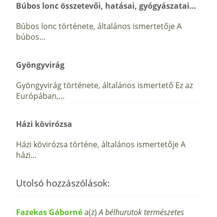
Búbos lonc összetevői, hatásai, gyógyászatai…
Búbos lonc története, általános ismertetője A
búbos…
Gyöngyvirág
Gyöngyvirág története, általános ismertető Ez az
Európában,…
Házi kövirózsa
Házi kövirózsa történe, általános ismertetője A
házi…
Utolsó hozzászólások:
Fazekas Gáborné
a(z)
A bélhurutok természetes