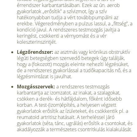
érrendszer karbantartásában. Ezek az ún. aerob
gyakorlatok „erősítik” a szívizmot, így a szív
hatékonyabban tudja a vért tovább­pumpálni az
erekbe. Végeredményben a pulzus lassul, a „fittség”, a
kondíció ja­vul. A rendszeres testmozgás javítja a
keringést, csökkenti a vérnyomást és a vér
koleszterinszintjét.
Légzőrendszer:
az asztmás vagy króni­kus obstruktív
légúti betegségben szen­vedő betegek úgy találják,
hogy a (foko­zott) mozgás eleinte nehezíti légzésü­ket,
de a rendszeres gyakorlással a tüdőkapacitás nő, és a
légzésmintázat is javulhat.
Mozgásszervek:
a rendszeres testmoz­gás
karbantartja az izomzatot, az inakat, a szalagokat,
csökken a derék- és hátfáj­dalom, főként idősebb
korban. A test-(izom)építés, a helyesen végzett
gyakor­latok erősítik az ízületeket, és csökken­tik pl. a
reumatoid artritisz hatásait. A terheléssel járó
gyakorlatok (séta, tánc, ugrálás) erősítik a csontokat, és
akadályozzák a természetes csontritku­lás kialakulását.