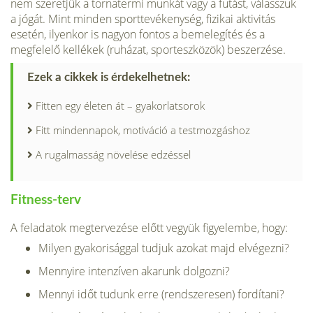
nem szeretjük a tornatermi mun­kát vagy a futást, válasszuk
a jógát. Mint minden sporttevékenység, fizikai aktivitás
esetén, ilyenkor is nagyon fontos a bemelegítés és a
megfelelő kellékek (ruházat, sporteszkö­zök) beszerzése.
Ezek a cikkek is érdekelhetnek:
Fitten egy életen át – gyakorlatsorok
Fitt mindennapok, motiváció a testmozgáshoz
A rugalmasság növelése edzéssel
Fitness-terv
A feladatok megtervezése előtt vegyük figyelembe, hogy:
Milyen gyakorisággal tudjuk azokat majd elvégezni?
Mennyire intenzíven akarunk dolgozni?
Mennyi időt tudunk erre (rendszeresen) fordítani?