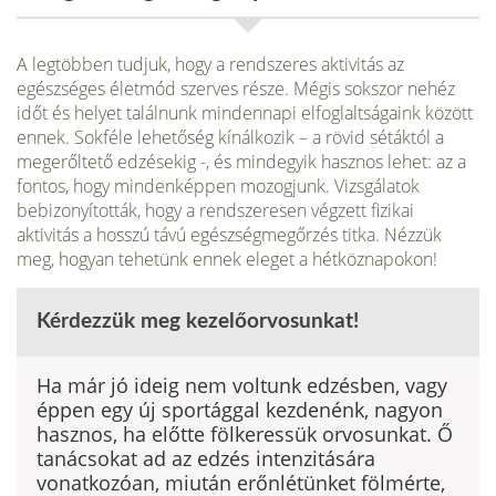
A legtöbben tudjuk, hogy a rendszeres aktivitás az
egészséges életmód szerves része. Mégis sok­szor nehéz
időt és helyet találnunk mindennapi elfoglaltságaink között
ennek. Sokféle lehetőség kínálkozik – a rövid sétáktól a
megerőltető edzésekig -, és mindegyik hasznos lehet: az a
fontos, hogy mindenképpen mozogjunk. Vizsgálatok
bebizonyították, hogy a rendszeresen végzett fizikai
aktivitás a hosszú távú egészségmegőrzés titka. Nézzük
meg, hogyan tehetünk ennek eleget a hétköznapokon!
Kérdezzük meg kezelőorvosunkat!
Ha már jó ideig nem voltunk edzésben, vagy
éppen egy új sportággal kezde­nénk, nagyon
hasznos, ha előtte fölkeressük orvosunkat. Ő
tanácsokat ad az edzés intenzitására
vonatkozóan, miután erőnlétünket fölmérte,