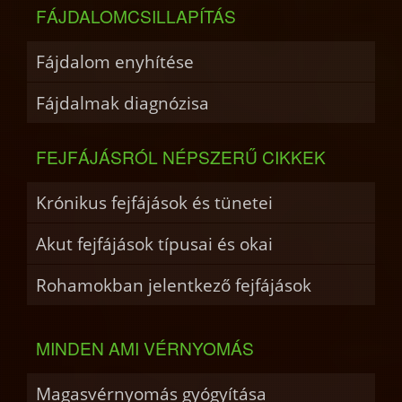
FÁJDALOMCSILLAPÍTÁS
Fájdalom enyhítése
Fájdalmak diagnózisa
FEJFÁJÁSRÓL NÉPSZERŰ CIKKEK
Krónikus fejfájások és tünetei
Akut fejfájások típusai és okai
Rohamokban jelentkező fejfájások
MINDEN AMI VÉRNYOMÁS
Magasvérnyomás gyógyítása