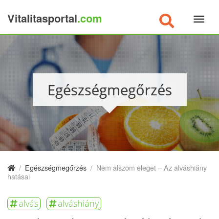
Vitalitasportal
.com
×
Egészségmegőrzés
/
Egészségmegőrzés
/
Nem alszom eleget – Az alváshiány
hatásai
alvás
alváshiány