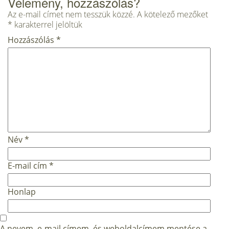
Vélemény, hozzászólás?
Az e-mail címet nem tesszük közzé.
A kötelező mezőket
*
karakterrel jelöltük
Hozzászólás
*
Név
*
E-mail cím
*
Honlap
A nevem, e-mail címem, és weboldalcímem mentése a