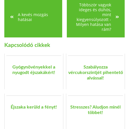
Többször vagyok
ideges és dühös,
A kevés mozgás
mint
hatásai
kiegyensúlyozott -
Milyen hatása van
rám?
Kapcsolódó cikkek
Gyógynövényekkel a
Szabályozza
nyugodt éjszakákért!
vércukorszintjét pihentető
alvással!
Éjszaka kerüld a fényt!
Stresszes? Aludjon minél
többet!