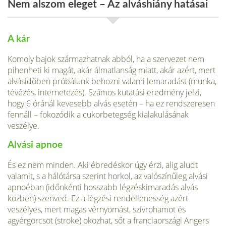
Nem alszom eleget – Az alváshiány hatásai
A kár
Komoly bajok származhatnak abból, ha a szervezet nem
pihenheti ki magát, akár álmatlanság miatt, akár azért, mert
alvásidőben próbálunk behozni valami lemaradást (munka,
tévézés, internetezés). Számos kutatási eredmény jelzi,
hogy 6 óránál kevesebb alvás esetén – ha ez rendszeresen
fennáll – fokozódik a cukorbetegség kialakulásának
veszélye.
Alvási apnoe
És ez nem minden. Aki ébredéskor úgy érzi, alig aludt
valamit, s a hálótársa szerint horkol, az valószínűleg alvási
apnoéban (időnkénti hosszabb légzéskimaradás alvás
közben) szenved. Ez a légzési rendellenesség azért
veszélyes, mert magas vérnyomást, szívrohamot és
agyérgörcsöt (stroke) okozhat, sőt a franciaországi Angers