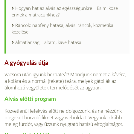
Hogyan hat az alvás az egészségünkre – És mi köze
ennek a matracunkhoz?
Ráncok: napfény hatása, alvási ráncok, kozmetikai
kezelése
Álmatlanság – altató, kávé hatása
A gyógyulás útja
Vacsora után igyunk herbateát! Mondjunk nemet a kávéra,
a kólára és a normál (fekete) teára, melyek gátolják az
álomhozó vegyületek termelődését az agyban.
Alvás előtti program
Közvetlenül lefekvés előtt ne dolgozzunk, és ne nézzünk
idegeket borzoló filmet vagy weboldalt. Vegyünk inkább
meleg fürdőt, vagy űzzünk nyugtató hatású elfoglaltságot.