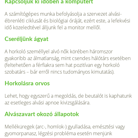
Kapcsoljuk ki időben a komputert
A számítógépes munka befolyásolja a szervezet alvási-
ébrenléti ciklusát és biológiai óráját, ezért este, a lefekvési
idő közeledtével álljunk fel a monitor mellől.
Cseréljünk ágyat
A horkoló személlyel alvó nők körében háromszor
gyakoribb az álmatlanság, mint csendes hálótárs esetében
(feltehetően a férfiakra sem hat pozitívan egy horkoló
szobatárs – bár erről nincs tudományos kimutatás).
Horkolásra orvos
Lehet, hogy egyszerű a megoldás, de beutalót is kaphatunk
az esetleges alvási apnoe kivizsgálására.
Alvászavart okozó állapotok
Melléküregek (arc-, homlok-) gyulladása, emésztési vagy
gyomorpanasz, légzési probléma esetén menjünk