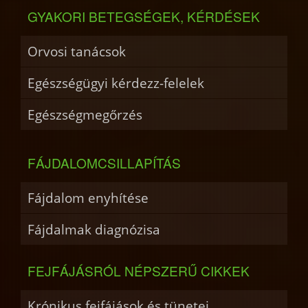
GYAKORI BETEGSÉGEK, KÉRDÉSEK
Orvosi tanácsok
Egészségügyi kérdezz-felelek
Egészségmegőrzés
FÁJDALOMCSILLAPÍTÁS
Fájdalom enyhítése
Fájdalmak diagnózisa
FEJFÁJÁSRÓL NÉPSZERŰ CIKKEK
Krónikus fejfájások és tünetei