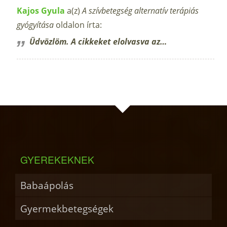
Kajos Gyula
a(z)
A szívbetegség alternatív terápiás
gyógyítása
oldalon írta:
Üdvözlöm. A cikkeket elolvasva az…
GYEREKEKNEK
Babaápolás
Gyermekbetegségek