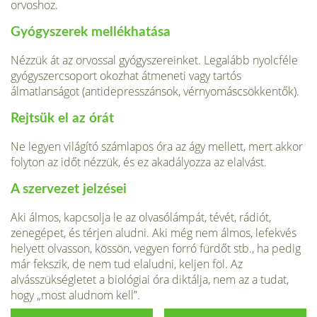
orvoshoz.
Gyógyszerek mellékhatása
Nézzük át az orvossal gyógyszereinket. Legalább nyolcféle
gyógyszercsoport okozhat átmeneti vagy tartós
álmatlanságot (antidepresszánsok, vérnyomáscsökkentők).
Rejtsük el az órát
Ne legyen világító számlapos óra az ágy mellett, mert akkor
folyton az időt nézzük, és ez akadályozza az elalvást.
A szervezet jelzései
Aki álmos, kapcsolja le az olvasólámpát, tévét, rádiót,
zenegépet, és térjen aludni. Aki még nem álmos, lefekvés
helyett olvasson, kössön, vegyen forró fürdőt stb., ha pedig
már fekszik, de nem tud elaludni, keljen föl. Az
alvásszükségletet a biológiai óra diktálja, nem az a tudat,
hogy „most aludnom kell”.