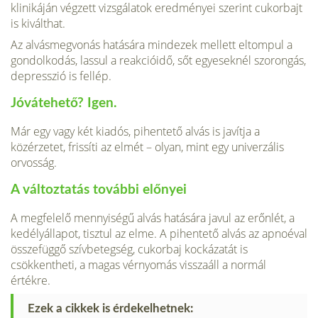
klinikáján végzett vizsgálatok eredményei szerint cukorbajt
is kiválthat.
Az alvásmegvonás hatására mindezek mellett eltompul a
gondolkodás, lassul a reakcióidő, sőt egyeseknél szorongás,
depresszió is fellép.
Jóvátehető? Igen.
Már egy vagy két kiadós, pihentető alvás is javítja a
közérzetet, frissíti az elmét – olyan, mint egy univerzális
orvosság.
A változtatás további előnyei
A megfelelő mennyiségű alvás hatására javul az erőnlét, a
kedélyállapot, tisztul az elme. A pihentető alvás az apnoéval
összefüggő szívbetegség, cukorbaj kockázatát is
csökkentheti, a magas vérnyomás visszaáll a normál
értékre.
Ezek a cikkek is érdekelhetnek: