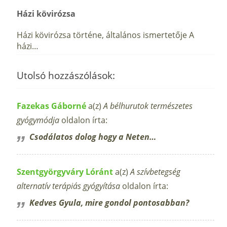
Házi kövirózsa
Házi kövirózsa történe, általános ismertetője A
házi…
Utolsó hozzászólások:
Fazekas Gáborné
a(z)
A bélhurutok természetes
gyógymódja
oldalon írta:
Csodálatos dolog hogy a Neten…
Szentgyörgyváry Lóránt
a(z)
A szívbetegség
alternatív terápiás gyógyítása
oldalon írta:
Kedves Gyula, mire gondol pontosabban?