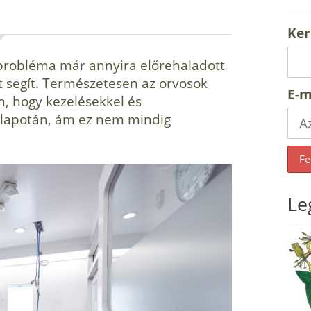
Ker
 probléma már annyira előrehaladott
 segít. Természetesen az orvosok
E-m
 hogy kezelésekkel és
állapotán, ám ez nem mindig
Le