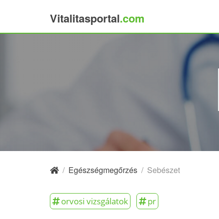
Vitalitasportal
.com
×
/
Egészségmegőrzés
/
Sebészet
orvosi vizsgálatok
pr