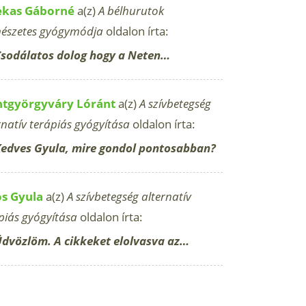
ekas Gáborné
a(z)
A bélhurutok
észetes gyógymódja
oldalon írta:
sodálatos dolog hogy a Neten…
ntgyörgyváry Lóránt
a(z)
A szívbetegség
rnatív terápiás gyógyítása
oldalon írta:
edves Gyula, mire gondol pontosabban?
os Gyula
a(z)
A szívbetegség alternatív
piás gyógyítása
oldalon írta:
dvözlöm. A cikkeket elolvasva az…