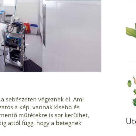
t a sebészeten végeznek el. Ami
zatos a kép, vannak kisebb és
mentő műtétekre is sor kerülhet,
Ut
g attól függ, hogy a betegnek