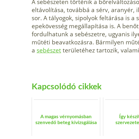
A sebészeten történik a bőrelváltozás
eltávolítása, továbbá a sérv, aranyér, i
sor. A tályogok, sipolyok feltárása is 
epekövesség megállapítása is. A benőt
fordulhatunk a sebészetre, ugyanis ily
műtéti beavatkozásra. Bármilyen műtétr
a
sebészet
területéhez tartozik, valamin
Kapcsolódó cikkek
A magas vérnyomásban
Így készí
szenvedő beteg kivizsgálása
szervezete