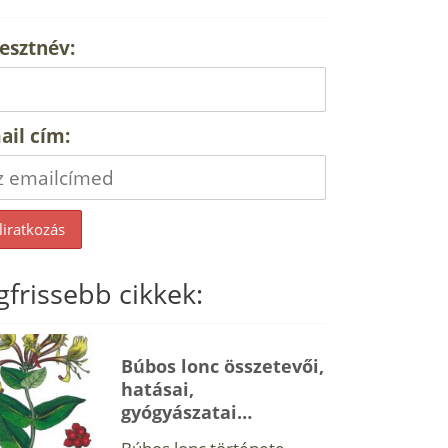
esztnév:
ail cím:
gfrissebb cikkek:
Búbos lonc összetevői,
hatásai,
gyógyászatai…