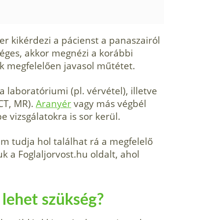
 kikérdezi a pácienst a panaszairól
séges, akkor megnézi a korábbi
k megfelelően javasol műtétet.
laboratóriumi (pl. vérvétel), illetve
 CT, MR).
Aranyér
vagy más végbél
vizsgálatokra is sor kerül.
m tudja hol találhat rá a megfelelő
 a Foglaljorvost.hu oldalt, ahol
 lehet szükség?