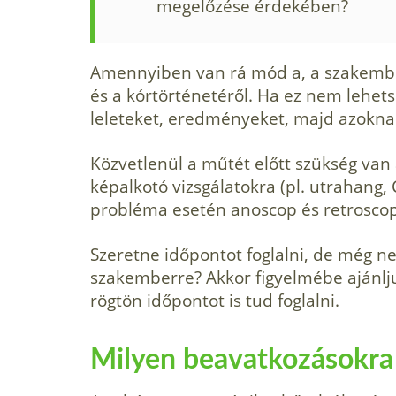
megelőzése érdekében?
Amennyiben van rá mód a, a szakember
és a kórtörténetéről. Ha ez nem lehet
leleteket, eredményeket, majd azokna
Közvetlenül a műtét előtt szükség van a 
képalkotó vizsgálatokra (pl. utrahang,
probléma esetén anoscop és retroscope 
Szeretne időpontot foglalni, de még ne
szakemberre? Akkor figyelmébe ajánljuk
rögtön időpontot is tud foglalni.
Milyen beavatkozásokra