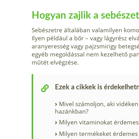
Hogyan zajlik a sebészet
Sebészetre általában valamilyen komo
Ilyen például a bőr – vagy lágyrész elvá
aranyeresség vagy pajzsmirigy betegség
egyéb megoldással nem kezelhető pana
műtét elvégzése.
Ezek a cikkek is érdekelhet
Mivel számoljon, aki vidéken
hazánkban?
Milyen vitaminokat érdemes 
Milyen termékeket érdemes f