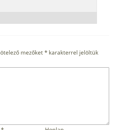
kötelező mezőket
*
karakterrel jelöltük
m
*
Honlap