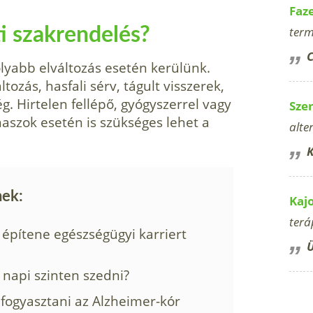
Faz
term
i szakrendelés?
C
lyabb elváltozás esetén kerülünk.
ltozás, hasfali sérv, tágult visszerek,
. Hirtelen fellépő, gyógyszerrel vagy
Sze
szok esetén is szükséges lehet a
alte
K
nek:
Kaj
terá
 építene egészségügyi karriert
Ü
napi szinten szedni?
ogyasztani az Alzheimer-kór