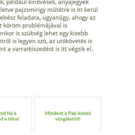
ok, például kinövések, anyajegyek
lletve pajzsmirigy műtétre is itt kerül
a sebész feladata, ugyanúgy, ahogy az
t köröm problémájával is
enkor is szükség lehet egy kisebb
ől is legyen szó, az utókövetés is
t a varratkiszedést is itt végzik el.
tsd fel a
Mindent a Pap-kenet
d a télre!
vizsgálatról!