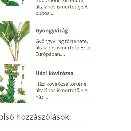
Búbos lonc története,
általános ismertetője A
búbos…
Gyöngyvirág
Gyöngyvirág története,
általános ismertető Ez az
Európában,…
Házi kövirózsa
Házi kövirózsa történe,
általános ismertetője A
házi…
olsó hozzászólások: