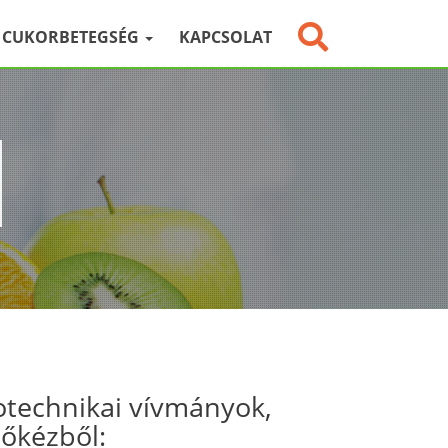
CUKORBETEGSÉG
KAPCSOLAT
otechnikai vívmányok,
sőkézből: