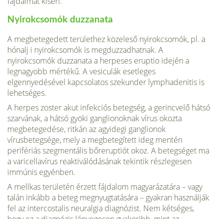
fájdalmat kíséri.
Nyirokcsomók duzzanata
A megbetegedett területhez közeleső nyirokcsomók, pl. a
hónalj i nyirokcsomók is megduzzadhatnak. A
nyirokcsomók duzzanata a herpeses eruptio idején a
legnagyobb mértékű. A vesiculák esetleges
elgennyedésével kapcsolatos szekunder lymphadenitis is
lehetséges.
A herpes zoster akut infekciós betegség, a gerincvelő hátsó
szarvának, a hátsó gyöki ganglionoknak vírus okozta
megbetegedése, ritkán az agyidegi ganglionok
vírusbetegsége, mely a megbetegített ideg mentén
perifériás szegmentális bőreruptiót okoz. A betegséget ma
a varicellavírus reaktiválódásának tekintik részlegesen
immúnis egyénben.
A mellkas területén érzett fájdalom magyarázatára – vagy
talán inkább a beteg megnyugtatására – gyakran használják
fel az intercostalis neuralgia diagnózist. Nem kétséges,