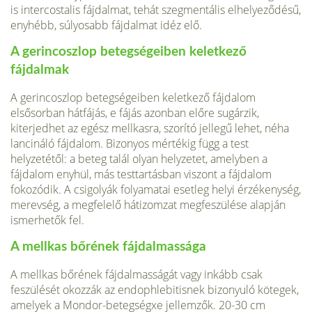
is intercostalis fájdalmat, tehát szegmentális elhelyeződésű,
enyhébb, súlyosabb fájdalmat idéz elő.
A gerincoszlop betegségeiben keletkező
fájdalmak
A gerincoszlop betegségeiben keletkező fájdalom
elsősorban hátfájás, e fájás azonban előre sugárzik,
kiterjedhet az egész mellkasra, szorító jellegű lehet, néha
lancináló fájdalom. Bizonyos mértékig függ a test
helyzetétől: a beteg talál olyan helyzetet, amelyben a
fájdalom enyhül, más testtartásban viszont a fájdalom
fokozódik. A csigolyák folyamatai esetleg helyi érzékenység,
merevség, a megfelelő hátizomzat megfeszülése alapján
ismerhetők fel.
A mellkas bőrének fájdalmassága
A mellkas bőrének fájdalmasságát vagy inkább csak
feszülését okozzák az endophlebitisnek bizonyuló kötegek,
amelyek a Mondor-betegségxe jellemzők. 20-30 cm