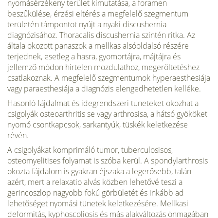
nyomásérzékeny terület kimutatása, a foramen
beszűkülése, érzési eltérés a megfelelő szegmentum
területén támpontot nyújt a nyaki discushernia
diagnózisához. Thoracalis discushernia szintén ritka. Az
általa okozott panaszok a mellkas alsóoldalsó részére
terjednek, esetleg a hasra, gyomortájra, májtájra és
jellemző módon hirtelen mozdulathoz, megerőltetéshez
csatlakoznak. A megfelelő szegmentumok hyperaesthesiája
vagy paraesthesiája a diagnózis elengedhetetlen kelléke.
Hasonló fájdalmat és idegrendszeri tüneteket okozhat a
csigolyák osteoarthritis se vagy arthrosisa, a hátsó gyököket
nyomó csontkapcsok, sarkantyúk, tüskék keletkezése
révén.
A csigolyákat komprimáló tumor, tuberculosisos,
osteomyelitises folyamat is szóba kerül. A spondylarthrosis
okozta fájdalom is gyakran éjszaka a legerősebb, talán
azért, mert a relaxatio alvás közben lehetővé teszi a
gerincoszlop nagyobb fokú görbületét és inkább ad
lehetőséget nyomási tünetek keletkezésére. Mellkasi
deformitás, kyphoscoliosis és más alakváltozás önmagában