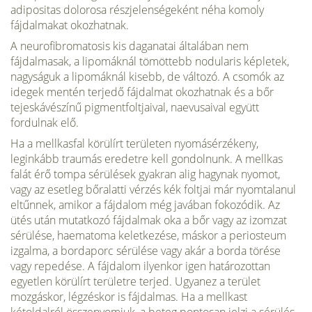
adipositas dolorosa részjelenségeként néha komoly
fájdalmakat okozhatnak.
A neurofibromatosis kis daganatai általában nem
fájdalmasak, a lipomáknál tömöttebb nodularis képletek,
nagyságuk a lipomáknál kisebb, de változó. A csomók az
idegek mentén terjedő fájdalmat okozhatnak és a bőr
tejeskávészínű pigmentfoltjaival, naevusaival együtt
fordulnak elő.
Ha a mellkasfal körülírt területen nyomásérzékeny,
leginkább traumás eredetre kell gondolnunk. A mellkas
falát érő tompa sérülések gyakran alig hagynak nyomot,
vagy az esetleg bőralatti vérzés kék foltjai már nyomtalanul
eltűnnek, amikor a fájdalom még javában fokozódik. Az
ütés után mutatkozó fájdalmak oka a bőr vagy az izomzat
sérülése, haematoma keletkezése, máskor a periosteum
izgalma, a bordaporc sérülése vagy akár a borda törése
vagy repedése. A fájdalom ilyenkor igen határozottan
egyetlen körülírt területre terjed. Ugyanez a terület
mozgáskor, légzéskor is fájdalmas. Ha a mellkast