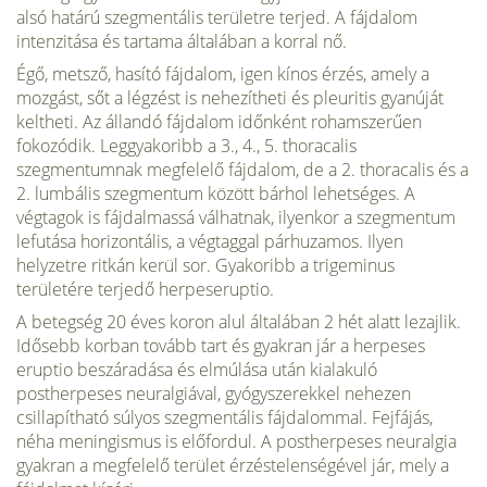
alsó határú szegmentális területre terjed. A fájdalom
intenzitása és tartama általában a korral nő.
Égő, metsző, hasító fájdalom, igen kínos érzés, amely a
mozgást, sőt a légzést is nehezítheti és pleuritis gyanúját
keltheti. Az állandó fájdalom időnként rohamszerűen
fokozódik. Leggyakoribb a 3., 4., 5. thoracalis
szegmentumnak megfelelő fájdalom, de a 2. thoracalis és a
2. lumbális szegmentum között bárhol lehetséges. A
végtagok is fájdalmassá válhatnak, ilyenkor a szegmentum
lefutása horizontális, a végtaggal párhuzamos. Ilyen
helyzetre ritkán kerül sor. Gyakoribb a trigeminus
területére terjedő herpeseruptio.
A betegség 20 éves koron alul általában 2 hét alatt lezajlik.
Idősebb korban tovább tart és gyakran jár a herpeses
eruptio beszáradása és elmúlása után kialakuló
postherpeses neuralgiával, gyógyszerekkel nehezen
csillapítható súlyos szegmentális fájdalommal. Fejfájás,
néha meningismus is előfordul. A postherpeses neuralgia
gyakran a megfelelő terület érzéstelenségével jár, mely a