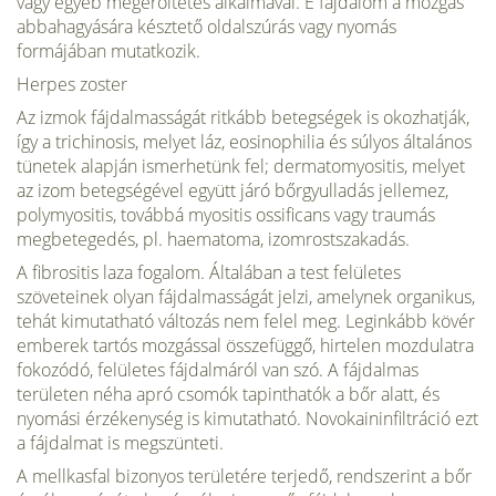
vagy egyéb megerőltetés alkalmával. E fájdalom a mozgás
abbahagyására késztető oldalszúrás vagy nyomás
formájában mutatkozik.
Herpes zoster
Az izmok fájdalmasságát ritkább betegségek is okozhatják,
így a trichinosis, melyet láz, eosinophilia és súlyos általános
tünetek alapján ismerhetünk fel; dermatomyositis, melyet
az izom betegségével együtt járó bőrgyulladás jellemez,
polymyositis, továbbá myositis ossificans vagy traumás
megbetegedés, pl. haematoma, izomrostszakadás.
A fibrositis laza fogalom. Általában a test felületes
szöveteinek olyan fájdalmasságát jelzi, amelynek organikus,
tehát kimutatható változás nem felel meg. Leginkább kövér
emberek tartós mozgással összefüggő, hirtelen mozdulatra
fokozódó, felületes fájdalmáról van szó. A fájdalmas
területen néha apró csomók tapinthatók a bőr alatt, és
nyomási érzékenység is kimutatható. Novokaininfiltráció ezt
a fájdalmat is megszünteti.
A mellkasfal bizonyos területére terjedő, rendszerint a bőr