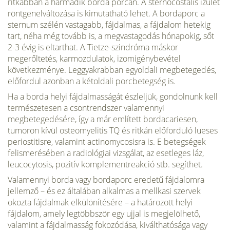
ritkábban a harmadik borda porcán. A sternocostalis ízület
röntgenelváltozása is kimutatható lehet. A bordaporc a
sternum szélén vastagabb, fájdalmas, a fájdalom hetekig
tart, néha még tovább is, a megvastagodás hónapokig, sőt
2-3 évig is eltarthat. A Tietze-szindróma máskor
megerőltetés, karmozdulatok, izomigénybevétel
következménye. Leggyakrabban egyoldali megbetegedés,
előfordul azonban a kétoldali porcbetegség is.
Ha a borda helyi fájdalmasságát észleljük, gondolnunk kell
természetesen a csontrendszer valamennyi
megbetegedésére, így a már említett bordacariesen,
tumoron kívül osteomyelitis TQ és ritkán előforduló lueses
periostitisre, valamint actinomycosisra is. E betegségek
felismerésében a radiológiai vizsgálat, az esetleges láz,
leucocytosis, pozitív komplementreakció stb. segíthet.
Valamennyi borda vagy bordaporc eredetű fájdalomra
jellemző – és ez általában alkalmas a mellkasi szervek
okozta fájdalmak elkülönítésére – a határozott helyi
fájdalom, amely legtöbbször egy ujjal is megjelölhető,
valamint a fájdalmasság fokozódása, kiválthatósága vagy