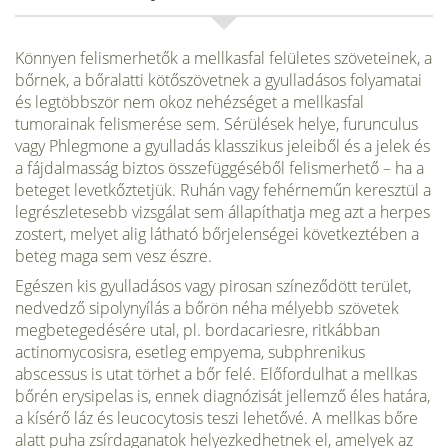
Könnyen felismerhetők a mellkasfal felületes szöveteinek, a
bőrnek, a bőralatti kötőszövetnek a gyulladásos folyamatai
és legtöbbször nem okoz nehézséget a mellkasfal
tumorainak felismerése sem. Sérülések helye, furunculus
vagy Phlegmone a gyulladás klasszikus jeleiből és a jelek és
a fájdalmasság biztos összefüggéséből felismerhető – ha a
beteget levetkőztetjük. Ruhán vagy fehérneműn keresztül a
legrészletesebb vizsgálat sem állapíthatja meg azt a herpes
zostert, melyet alig látható bőrjelenségei következtében a
beteg maga sem vesz észre.
Egészen kis gyulladásos vagy pirosan színeződött terület,
nedvedző sipolynyílás a bőrön néha mélyebb szövetek
megbetegedésére utal, pl. bordacariesre, ritkábban
actinomycosisra, esetleg empyema, subphrenikus
abscessus is utat törhet a bőr felé. Előfordulhat a mellkas
bőrén erysipelas is, ennek diagnózisát jellemző éles határa,
a kísérő láz és leucocytosis teszi lehetővé. A mellkas bőre
alatt puha zsírdaganatok helyezkedhetnek el, amelyek az