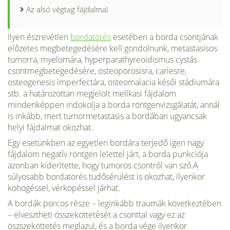
Az alsó végtag fájdalmai
Ilyen észrevétlen
bordatörés
esetében a borda csontjának
előzetes megbetegedésére kell gondolnunk, metastasisos
tumorra, myelomára, hyperparathyreoidismus cystás
csontmegbetegedésére, osteoporosisra, cariesre,
osteogenesis imperfectára, osteomalacia késői stádiumára
stb. a határozottan megjelölt mellkasi fájdalom
mindenképpen indokolja a borda röntgenvizsgálatát, annál
is inkább, mert tumormetastasis a bordában ugyancsak
helyi fájdalmat okozhat.
Egy esetünkben az egyetlen bordára terjedő igen nagy
fájdalom negatív röntgen lelettel járt, a borda punkciója
azonban kiderítette, hogy tumoros csontról van szó.A
súlyosabb bordatörés tüdősérülést is okozhat, ilyenkor
köhögéssel, vérköpéssel járhat.
A bordák porcos része – leginkább traumák következtében
– elvesztheti összeköttetését a csonttal vagy ez az
öszszeköttetés meglazul, és a borda vége ilyenkor