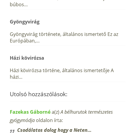
búbos…
Gyöngyvirág
Gyöngyvirág története, általános ismertető Ez az
Európában,…
Házi kövirózsa
Házi kövirózsa történe, általános ismertetője A
házi…
Utolsó hozzászólások:
Fazekas Gáborné
a(z)
A bélhurutok természetes
gyógymódja
oldalon írta:
Csodálatos dolog hogy a Neten…