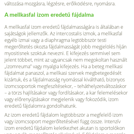
változása mozgásra, légzésre, erőlködésre, nyomásra.
A mellkasfal izom eredetű fájdalma
A mellkasfal izom eredetű fájdalmasságára is általában e
sajátságok jellemzők. Az intercostalis izmok, a mellkasfal
egyéb izmai vagy a diaphragma legtöbbször testi
megerőltetés okozta fájdalmasságát jobb megjelölés híján
myositisnek szoktuk nevezni. E kifejezés semmivel sem
jelent többet, mint az ugyancsak nem megokoltan használt
„izomreuma” vagy myalgia kifejezés. Ha a beteg mellkasi
fájdalmat panaszol, a mellkasi szervek megbetegedését
kizártuk, és a fájdalmasság nyomással kiváltható, bizonyos
izomcsoportok megfeszítésekor, – teháthelyzetváltozáskor
– a törzs hajlításakor vagy fordításakor, a kar felemelésekor
vagy előrenyújtásakor megjelenik vagy fokozódik, izom
eredetű fájdalomra gondolhatunk.
Az izom eredetű fájdalom legtöbbször a megfelelő izom
vagy izomcsoport megerőltetésével függ össze. Intenzív
izom eredetű fájdalom keletkezhet akutan is sportolókon