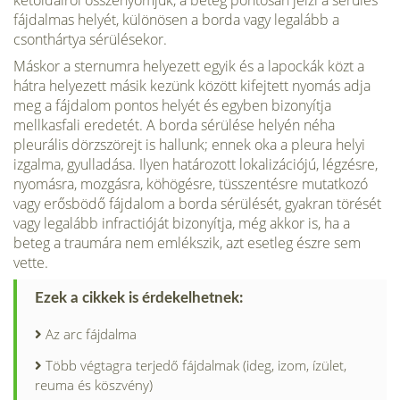
kétoldalról összenyomjuk, a beteg pontosan jelzi a sérülés
fájdalmas helyét, különösen a borda vagy legalább a
csonthártya sérülésekor.
Máskor a sternumra helyezett egyik és a lapockák közt a
hátra helyezett másik kezünk között kifejtett nyomás adja
meg a fájdalom pontos helyét és egyben bizonyítja
mellkasfali eredetét. A borda sérülése helyén néha
pleurális dörzszörejt is hallunk; ennek oka a pleura helyi
izgalma, gyulladása. Ilyen határozott lokalizációjú, légzésre,
nyomásra, mozgásra, köhögésre, tüsszentésre mutatkozó
vagy erősbödő fájdalom a borda sérülését, gyakran törését
vagy legalább infractióját bizonyítja, még akkor is, ha a
beteg a traumára nem emlékszik, azt esetleg észre sem
vette.
Ezek a cikkek is érdekelhetnek:
Az arc fájdalma
Több végtagra terjedő fájdalmak (ideg, izom, ízület,
reuma és köszvény)