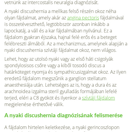
vetnünk az intercostalis neuralgia diagnózisát.
A nyaki discushernia a mellkas felső részén okoz néha
olyan fájdalmat, amely akár az
angina pectoris
fájdalmával
is összetéveszthető, legtöbbször azonban inkább a
lapockatáj, a váll és a kar fájdalmában nyilvánul. Ez a
fájdalom gyakran éjszaka, hajnal felé erős és a beteget
felébreszti álmából. Az a mechanizmus, amelynek alapján a
nyaki discushernia szívtáji fájdalmat okoz, nem világos.
Lehet, hogy az utolsó nyaki vagy az első háti csigolyák
spondylosisos csőre vagy a kiből tosodó discus a
határköteget nyomja és sympathicusizgalmat okoz. Az ilyen
eredetű fájdalom megszűnik a ganglion stellatum
anaesthesiája után. Lehetséges az is, hogy a dura és az
arachnoidea izgalma steril gyulladás formájában lefelé
terjed, eléri a C8 gyököt és ilyenkor a
szívtáji fájdalom
megjelenése érthetővé válik.
A nyaki discushernia diagnózisának felismerése
A fájdalom hirtelen keletkezése, a nyaki gerincoszlopon