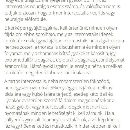
hogy ez a diagnózis lényegesen gyakoribb, mint az
intercostalis neuralgia esetek száma, és valójában nem is
tudjuk biztosan, hogy primer intercostalis neuritis vagy
neuralgia előfordule.
E kórképen gyűjtőfogalmat kell értenünk, minden olyan
fájdalom ebbe sorolható, mely az intercostalis idegek
területére esik, így valójában intercostalis neuralgiát okoz a
herpes zoster, a thoracalis discushernia és minden olyan
folyamat, mely a thoracalis hátsó gyököket károsítja, így
extramedulláris daganat, epidurális daganat, csontfolyamat,
éranomália. Hátsó gyöki izgalmi jelenség a néha a mellkas
területén megjelenő tabeses lancínalas is.
A tartós intercostalis, néha rohamszerűen fokozódó,
nemegyszer nyomásérzékenységgel is járó, a mellkas
oldalára vagy külső falára terjedő, esetleg kétoldali és
ilyenkor övszerűen szorító fájdalom megjelenésekor a
hátsó gyökök vagy intercostalis idegek mechanikus
nyomásának minden lehetőségét ki kell zárnunk. Ha a
süllyedés gyorsult, leucocytosist találunk, a vérkép kóros,
láz vagy hőemelkedés mutatkozik, mindenképpen el kell