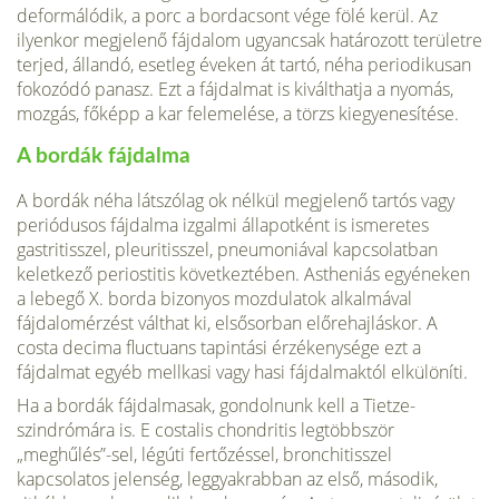
deformálódik, a porc a bordacsont vége fölé kerül. Az
ilyenkor megjelenő fájdalom ugyancsak határozott területre
terjed, állandó, esetleg éveken át tartó, néha periodikusan
fokozódó panasz. Ezt a fájdalmat is kiválthatja a nyomás,
mozgás, főképp a kar felemelése, a törzs kiegyenesítése.
A bordák fájdalma
A bordák néha látszólag ok nélkül megjelenő tartós vagy
periódusos fájdalma izgalmi állapotként is ismeretes
gastritisszel, pleuritisszel, pneumoniával kapcsolatban
keletkező periostitis következtében. Astheniás egyéneken
a lebegő X. borda bizonyos mozdulatok alkalmával
fájdalomérzést válthat ki, elsősorban előrehajláskor. A
costa decima fluctuans tapintási érzékenysége ezt a
fájdalmat egyéb mellkasi vagy hasi fájdalmaktól elkülöníti.
Ha a bordák fájdalmasak, gondolnunk kell a Tietze-
szindrómára is. E costalis chondritis legtöbbször
„meghűlés”-sel, légúti fertőzéssel, bronchitisszel
kapcsolatos jelenség, leggyakrabban az első, második,