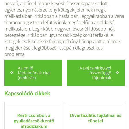
hosszú, a bőrrel többé-kevésbé összekapaszkodott,
egyenes, nyomásérzékeny kötegek jelennek meg a
mellkasfalban, ritkábban a hasfalban, leggyakrabban a vena
thoracoepigastrica lefutásának megfelelően az oldalsó
mellkasfalon. Leginkább negyven évesnél idősebb nők
betegsége, ritkábban ugyancsak középkorú férfiaké. A
kötegek csak kevéssé fájnak, néhány hónap alatt eltűnnek;
megjelenésük legtöbbször csupán diagnosztikus
probléma.
Az emlő
A pajzsmiriggyel
fájdalmának okai
összefüggő
(emlőrák)
fájdalmak
Kapcsolódó cikkek
Kerti csombor, a
Diverticulitis fájdalmai és
gyulladáscsökkentő
tünetei
afrodiziákum