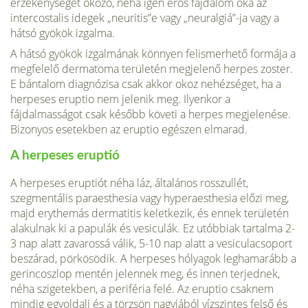
érzékenységét okozó, néha igen erős fájdalom oka az
intercostalis idegek „neuritis”e vagy „neuralgiá”-ja vagy a
hátsó gyökök izgalma.
A hátsó gyökök izgalmának könnyen felismerhető formája a
megfelelő dermatoma területén megjelenő herpes zoster.
E bántalom diagnózisa csak akkor okoz nehézséget, ha a
herpeses eruptio nem jelenik meg. Ilyenkor a
fájdalmasságot csak később követi a herpes megjelenése.
Bizonyos esetekben az eruptio egészen elmarad.
A herpeses eruptió
A herpeses eruptiót néha láz, általános rosszullét,
szegmentális paraesthesia vagy hyperaesthesia előzi meg,
majd erythemás dermatitis keletkezik, és ennek területén
alakulnak ki a papulák és vesiculák. Ez utóbbiak tartalma 2-
3 nap alatt zavarossá válik, 5-10 nap alatt a vesiculacsoport
beszárad, pörkösödik. A herpeses hólyagok leghamarább a
gerincoszlop mentén jelennek meg, és innen terjednek,
néha szigetekben, a periféria felé. Az eruptio csaknem
mindig egyoldali és a törzsön nagyjából vízszintes felső és