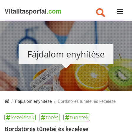
Vitalitasportal
.com
×
Fájdalom enyhítése
/
Fájdalom enyhítése
/
Bordatörés tünetei és kezelése
kezelések
törés
tünetek
Bordatörés tünetei és kezelése