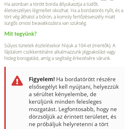
Ha azonban a törött borda átlyukasztja a tüdőt,
életveszélyes légmellet okozhat. Ha a bordatörés nyílt, és a
tört vég áthatol a bőrön, a komoly fertőzésveszély miatt
sürgős orvosi beavatkozásra van szükség.
Mit tegyünk?
Súlyos tünetek észlelésekor hívjuk a 104-et (mentők). A
fájdalom csökkentésére alkalmazzunk jégpakolást vagy
hideg borogatást, amíg a segítség érkezésére várunk.
Figyelem!
Ha bordatörött részére
elsősegélyt kell nyújtani, helyezzük
a sérültet kényelembe, de
kerüljünk minden felesleges
mozgatást. Legfontosabb, hogy ne
dörzsöljük az érintett területet, és
ne próbáljuk helyretenni a tört