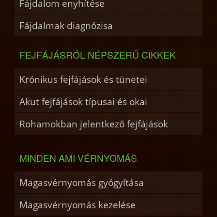
Fájdalom enyhítése
Fájdalmak diagnózisa
FEJFÁJÁSRÓL NÉPSZERŰ CIKKEK
Krónikus fejfájások és tünetei
Akut fejfájások típusai és okai
Rohamokban jelentkező fejfájások
MINDEN AMI VÉRNYOMÁS
Magasvérnyomás gyógyítása
Magasvérnyomás kezelése