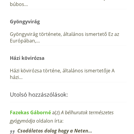
búbos…
Gyöngyvirág
Gyöngyvirág története, általános ismertető Ez az
Európában,…
Házi kövirózsa
Házi kövirózsa történe, általános ismertetője A
házi…
Utolsó hozzászólások:
Fazekas Gáborné
a(z)
A bélhurutok természetes
gyógymódja
oldalon írta:
Csodálatos dolog hogy a Neten…