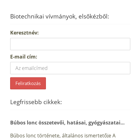
Biotechnikai vívmányok, elsőkézből:
Keresztnév:
E-mail cím:
Legfrissebb cikkek:
Búbos lonc összetevői, hatásai, gyógyászatai…
Búbos lonc története, általános ismertetője A