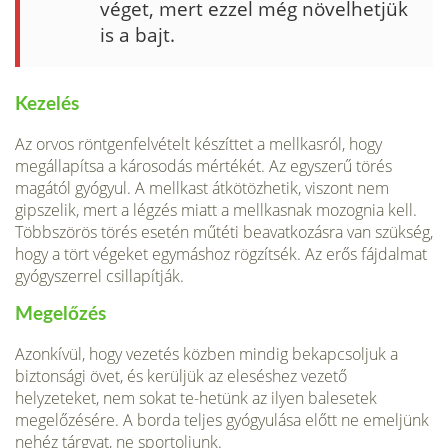
véget, mert ezzel még növelhetjük
is a bajt.
Kezelés
Az orvos röntgenfelvételt készíttet a mellkasról, hogy
megállapítsa a károsodás mértékét. Az egyszerű törés
magától gyógyul. A mellkast átkötözhetik, viszont nem
gipszelik, mert a légzés miatt a mellkasnak mozognia kell.
Többszörös törés esetén műtéti beavatkozásra van szükség,
hogy a tört végeket egymáshoz rögzítsék. Az erős fájdalmat
gyógyszerrel csillapítják.
Megelőzés
Azonkívül, hogy vezetés közben mindig bekapcsoljuk a
biztonsági övet, és kerüljük az eleséshez vezető
helyzeteket, nem sokat te-hetünk az ilyen balesetek
megelőzésére. A borda teljes gyógyulása előtt ne emeljünk
nehéz tárgyat, ne sportoljunk.