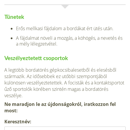
Tünetek
Erős mellkasi fájdalom a bordákat ért ütés után.
A fájdalmat növeli a mozgás, a köhögés, a nevetés és
a mély lélegzetvétel.
Veszélyeztetett csoportok
A legtöbb bordatörés gépkocsibalesetből és elesésből
származik. Az idősebbek ez utóbbi szempontjából
különösen veszélyeztetettek. A focisták és a kontaktsportot
űző sportolók körében szintén magas a bordatörés
veszélye.
Ne maradjon le az újdonságokról, iratkozzon fel
most:
Keresztnév: