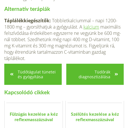
Alternatív terápiák
Táplálékkiegészítők:
Többletkalciummal – napi 1200-
1800 mg – gyorsíthatjuk a gyógyulást. A
kalcium
maximális
felszívódása érdekében egyszerre ne vegyünk be 600 mg-
nál többet. Szedhetünk még napi 400 mg D-vitamint, 100
mg K-vitamint és 300 mg magnéziumot is. Figyeljünk rá,
hogy étrendünk tartalmazzon C-vitaminban gazdag
táplálékot.
Tüdőtágulat tünetei
Tüdőrák
és gyógyítása
diagnosztizálása
Kapcsolódó cikkek
Fülzúgás kezelése a kéz
Szélütés kezelése a kéz
reflexmasszázsával
reflexmasszázsával