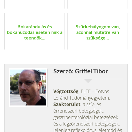
Bokarándulás és
Szürkehályogom van,
bokahúzódás esetén mik a
azonnal műtétre van
teendők...
szüksége...
Szerző: Griffel Tibor
Végzettség
: ELTE – Eötvös
Loránd Tudományegyetem.
Szakterület
: a szív- és
érrendszeri betegségek,
gasztroenterológiai betegségek
és a légzőrendszeri betegségek.
Jelenleg reflexológus, életmód és