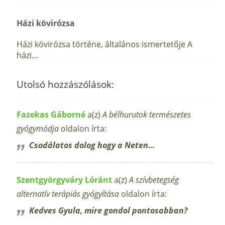
Házi kövirózsa
Házi kövirózsa történe, általános ismertetője A
házi…
Utolsó hozzászólások:
Fazekas Gáborné
a(z)
A bélhurutok természetes
gyógymódja
oldalon írta:
Csodálatos dolog hogy a Neten…
Szentgyörgyváry Lóránt
a(z)
A szívbetegség
alternatív terápiás gyógyítása
oldalon írta:
Kedves Gyula, mire gondol pontosabban?