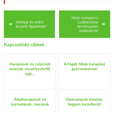
Helyi izomgörcs
Miképp és miért
csökkentése
érzünk fájdalmat?
természetes
módszerrel
Kapcsolódó cikkek
Harapások és csípések
A fogak hibás harapása
amelyik veszélyeztetik
gyermekeknél
egé...
Állatharapások és
Viperamarás tünetei,
karmolások, marások
hogyan kezelhető?