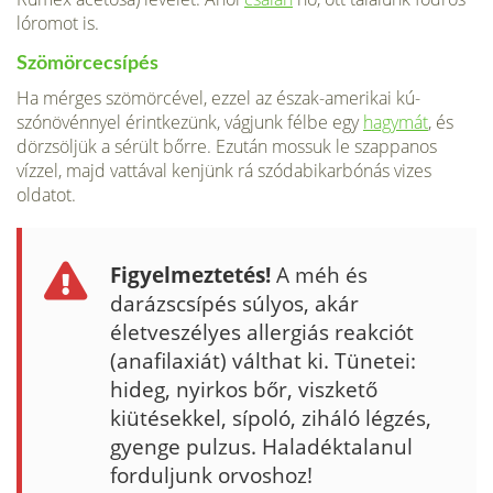
lóromot is.
Szömörcecsípés
Ha mérges szömörcével, ezzel az észak-amerikai kú­
szónövénnyel érintkezünk, vágjunk félbe egy
hagymát
, és
dörzsöljük a sérült bőrre. Ezután mossuk le szap­panos
vízzel, majd vattával kenjünk rá szódabikarbónás vizes
oldatot.
Figyelmeztetés!
A méh és
darázscsípés súlyos, akár
életveszélyes allergiás reakciót
(anafilaxiát) vált­hat ki. Tünetei:
hideg, nyirkos bőr, viszkető
kiütésekkel, sípoló, ziháló légzés,
gyenge pulzus. Haladéktala­nul
forduljunk orvoshoz!