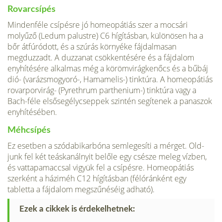
Rovarcsípés
Mindenféle csípésre jó homeopátiás szer a mocsári
molyűző (Ledum palustre) C6 hígí­tásban, különösen ha a
bőr átfúró­dott, és a szúrás környéke fájdalma­san
megduzzadt. A duzzanat csök­kentésére és a fájdalom
enyhítésére alkalmas még a körömvirágkenőcs és a bűbáj
dió- (varázsmogyoró-, Hamamelis-) tinktúra. A homeopá­tiás
rovarporvirág- (Pyrethrum parthenium-) tinktúra vagy a
Bach-féle elsősegélycseppek szintén segí­tenek a panaszok
enyhítésében.
Méhcsípés
Ez esetben a szódabi­karbóna semlegesíti a mérget. Old­
junk fel két teáskanálnyit belőle egy csésze meleg vízben,
és vattapamaccsal vigyük fel a csípésre. Ho­meopátiás
szerként a háziméh C12 hígításban (félóránként egy
tabletta a fájdalom megszűnéséig adható).
Ezek a cikkek is érdekelhetnek: