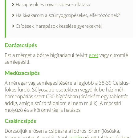
Harapások és rovarcsípések ellátása
Ha kivakarom a szúnyogcsípéseket, elfertőződnek?
Csípések, harapások kezelése gyerekeknél
Darázscsípés
Ezt a mérget a bőrre hígítadanul felvitt
ecet
vagy citrom­lé
semlegesíti.
Medúzacsípés
A méreganyag sem­legesítésére a legjobb a 38-39 Celsi­us-
fokos fürdő. Súlyosabb esetekben vegyünk be háziméh
homeopátiás szert C30 hígításban (óránként egy tablettát
addig, amíg a szúró fájda­lom el nem múlik). A mocsári
moly­űző és a körömvirág is hatásos.
Csaláncsípés
Dörzsöljük erősen a csípésre a fodros lórom (lósóska,
Rumex acetosa) levelét. Ahol
csalán
nő, ott találunk fodros