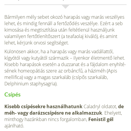
Bármilyen mély sebet okozó harapás vagy marás veszélyes
lehet, és mindig fennáll a fertőződés veszélye. Ezért a seb
kimosása és megtisztítása után feltétlenül használjunk
valamilyen fertőtlenítőszert (a teafaolaj kiváló), és amint
lehet, kérjünk orvosi segít­séget.
Különösen akkor, ha a harapás vagy marás vadállattól,
kígyótól vagy kutyától származik – ilyenkor élet­mentő lehet.
Kisebb harapások ese­tén a duzzanat és a fájdalom enyhíté­
sének homeopátiás szere az orbánc­fű, a háziméh (Apis
mellifica) vagy a magas szarkaláb (csípős szarkaláb,
Delphinium staphysagria).
Csípés
Kisebb csípésekre használhatunk
Caladryl oldatot,
de
méh- vagy da­rázscsípésre ne alkalmazzuk
. Ehe­lyett,
minthogy hazánkban nincs for­galomban,
Fenistil gél
ajánlható.