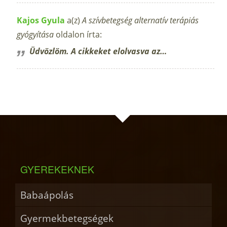
Kajos Gyula
a(z)
A szívbetegség alternatív terápiás
gyógyítása
oldalon írta:
Üdvözlöm. A cikkeket elolvasva az…
GYEREKEKNEK
Babaápolás
Gyermekbetegségek