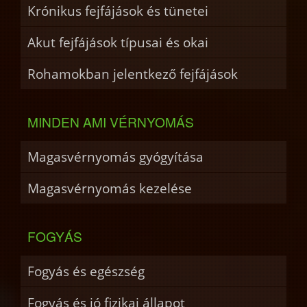
Krónikus fejfájások és tünetei
Akut fejfájások típusai és okai
Rohamokban jelentkező fejfájások
MINDEN AMI VÉRNYOMÁS
Magasvérnyomás gyógyítása
Magasvérnyomás kezelése
FOGYÁS
Fogyás és egészség
Fogyás és jó fizikai állapot