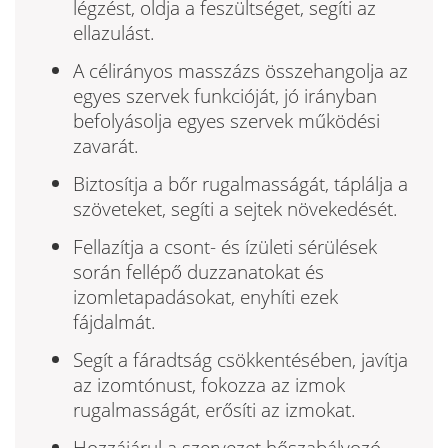
légzést, oldja a feszültséget, segíti az
ellazulást.
A célirányos masszázs összehangolja az
egyes szervek funkcióját, jó irányban
befolyásolja egyes szervek működési
zavarát.
Biztosítja a bőr rugalmasságát, táplálja a
szöveteket, segíti a sejtek növekedését.
Fellazítja a csont- és ízületi sérülések
során fellépő duzzanatokat és
izomletapadásokat, enyhíti ezek
fájdalmát.
Segít a fáradtság csökkentésében, javítja
az izomtónust, fokozza az izmok
rugalmasságát, erősíti az izmokat.
Hozzájárul a szervezet hőszabályozó