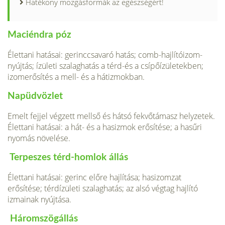
Hatékony mozgásformák az egészségért!
Maciéndra póz
Élettani hatásai: gerinccsavaró hatás; comb-hajlítóizom-
nyújtás; ízületi szalaghatás a térd-és a csípőízületekben;
izomerősítés a mell- és a hátizmokban.
Napüdvözlet
Emelt fejjel végzett mellső és hátsó fekvőtámasz helyzetek.
Élettani hatásai: a hát- és a hasizmok erősítése; a hasűri
nyomás növelése.
Terpeszes térd-homlok állás
Élettani hatásai: gerinc előre hajlítása; hasizomzat
erősítése; térdízületi szalaghatás; az alsó végtag hajlító
izmainak nyújtása.
Háromszögállás