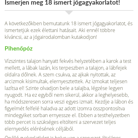
Ismerjen meg 18 ismert jógagyakorlatot!
A következőkben bemutatunk 18 ismert jógagyakorlatot, és
ismertetjük ezek élettani hatásait. Aki ennél többre
kíváncsi, az a jógairodalomban kutakodjon!
Pihenőpóz
Vízszintes talajon hanyatt fekvés helyzetében a karok a test
mellett, a lábak lazán, kis terpeszben a talajon, a lábfejek
oldalra dőlnek. A szem csukva, az ajkak nyitottak, az
arcizmok kisimultak, elernyesztettek. Az izmokat teljesen
lazítsa el! Szinte olvadjon bele a talajba, légzése legyen
nyugodt. Ha ez egyből nem sikerül, akkor a leghelyesebb,
ha módszeresen sorra veszi egyes izmait. Kezdje a lábon és
figyelmét felfelé haladva az adott izomra összpontosítva
mindegyiket sorban ernyessze el. Ebben a testhelyzetben
több percet is szükséges eltölteni a szervezet teljes
elernyedés elérésének céljából.