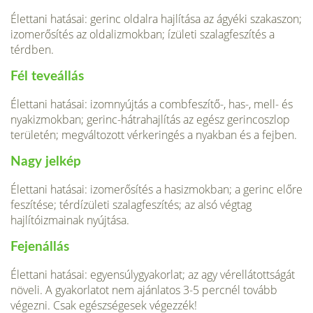
Élettani hatásai: gerinc oldalra hajlítása az ágyéki szakaszon;
izomerősítés az oldalizmokban; ízületi szalagfeszítés a
térdben.
Fél teveállás
Élettani hatásai: izomnyújtás a combfeszítő-, has-, mell- és
nyakizmokban; gerinc-hátrahajlítás az egész gerincoszlop
területén; megváltozott vérkeringés a nyakban és a fejben.
Nagy jelkép
Élettani hatásai: izomerősítés a hasizmokban; a gerinc előre
feszítése; térdízületi szalagfeszítés; az alsó végtag
hajlítóizmainak nyújtása.
Fejenállás
Élettani hatásai: egyensúlygyakorlat; az agy vérellátottságát
növeli. A gyakorlatot nem ajánlatos 3-5 percnél tovább
végezni. Csak egészségesek végezzék!