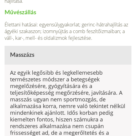
hajlítása.
Művészállás
Élettani hatásai: egyensúlygyakorlat; gerinc-hátrahajlítás az
ágyéki szakaszon; izomnyújtás a comb feszítőizmaiban; a
váll-, kar-, mell- és oldalizmok fejlesztése.
Masszázs
Az egyik legősibb és legkellemesebb
természetes módszer a betegségek
megelőzésére, gyógyítására és a
teljesítőképesség megőrzésére, javítására. A
masszás ugyan nem sportmozgás, de
alkalmazása korra, nemre való tekintet nélkül
mindenkinek ajánlott. Idős korban pedig
kiemelten fontos, hiszen számukra a
rendszeres alkalmazása nem csupán
frissességet ad, de a megerőltetés és a