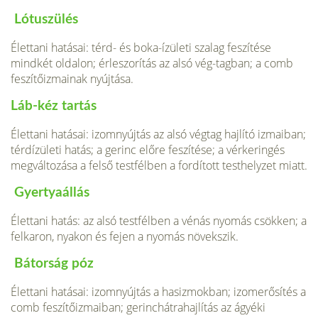
Lótuszülés
Élettani hatásai: térd- és boka-ízületi szalag feszítése
mindkét oldalon; érleszorítás az alsó vég-tagban; a comb
feszítőizmainak nyújtása.
Láb-kéz tartás
Élettani hatásai: izomnyújtás az alsó végtag hajlító izmaiban;
térdízületi hatás; a gerinc előre feszítése; a vérkeringés
megváltozása a felső testfélben a fordított testhelyzet miatt.
Gyertyaállás
Élettani hatás: az alsó testfélben a vénás nyomás csökken; a
felkaron, nyakon és fejen a nyomás növekszik.
Bátorság póz
Élettani hatásai: izomnyújtás a hasizmokban; izomerősítés a
comb feszítőizmaiban; gerinchátrahajlítás az ágyéki