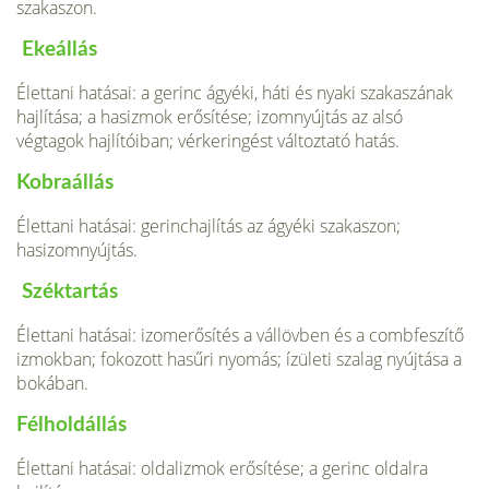
szakaszon.
Ekeállás
Élettani hatásai: a gerinc ágyéki, háti és nyaki szakaszának
hajlítása; a hasizmok erősítése; izomnyújtás az alsó
végtagok hajlítóiban; vérkeringést változtató hatás.
Kobraállás
Élettani hatásai: gerinchajlítás az ágyéki szakaszon;
hasizomnyújtás.
Széktartás
Élettani hatásai: izomerősítés a vállövben és a combfeszítő
izmokban; fokozott hasűri nyomás; ízületi szalag nyújtása a
bokában.
Félholdállás
Élettani hatásai: oldalizmok erősítése; a gerinc oldalra