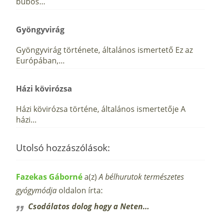
búbos…
Gyöngyvirág
Gyöngyvirág története, általános ismertető Ez az
Európában,…
Házi kövirózsa
Házi kövirózsa történe, általános ismertetője A
házi…
Utolsó hozzászólások:
Fazekas Gáborné
a(z)
A bélhurutok természetes
gyógymódja
oldalon írta:
Csodálatos dolog hogy a Neten…