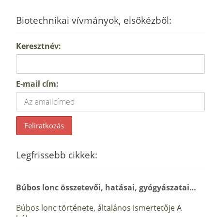
Biotechnikai vívmányok, elsőkézből:
Keresztnév:
E-mail cím:
Legfrissebb cikkek:
Búbos lonc összetevői, hatásai, gyógyászatai…
Búbos lonc története, általános ismertetője A