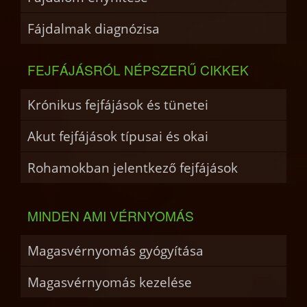
Fájdalmak diagnózisa
FEJFÁJÁSRÓL NÉPSZERŰ CIKKEK
Krónikus fejfájások és tünetei
Akut fejfájások típusai és okai
Rohamokban jelentkező fejfájások
MINDEN AMI VÉRNYOMÁS
Magasvérnyomás gyógyítása
Magasvérnyomás kezelése