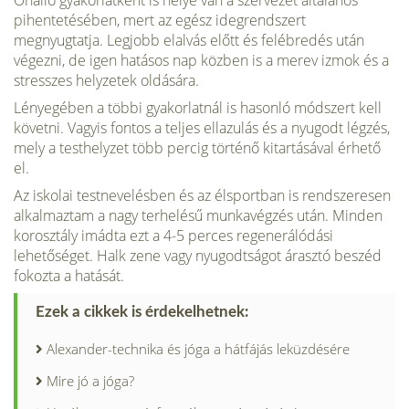
Önálló gyakorlatként is helye van a szervezet általános
pihentetésében, mert az egész idegrendszert
megnyugtatja. Legjobb elalvás előtt és felébredés után
végezni, de igen hatásos nap közben is a merev izmok és a
stresszes helyzetek oldására.
Lényegében a többi gyakorlatnál is hasonló módszert kell
követni. Vagyis fontos a teljes ellazulás és a nyugodt légzés,
mely a testhelyzet több percig történő kitartásával érhető
el.
Az iskolai testnevelésben és az élsportban is rendszeresen
alkalmaztam a nagy terhelésű munkavégzés után. Minden
korosztály imádta ezt a 4-5 perces regenerálódási
lehetőséget. Halk zene vagy nyugodtságot árasztó beszéd
fokozta a hatását.
Ezek a cikkek is érdekelhetnek:
Alexander-technika és jóga a hátfájás leküzdésére
Mire jó a jóga?