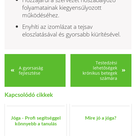
folyamatainak kiegyensúlyozott
működéséhez.
Enyhíti az izomlázat a tejsav
eloszlatásával és gyorsabb kiürítésével.
Testedzési
A gyorsaság
lehetőségek
fejlesztése
krónikus betegek
számára
Kapcsolódó cikkek
Jóga - Profi segítséggel
Mire jó a jóga?
könnyebb a tanulás