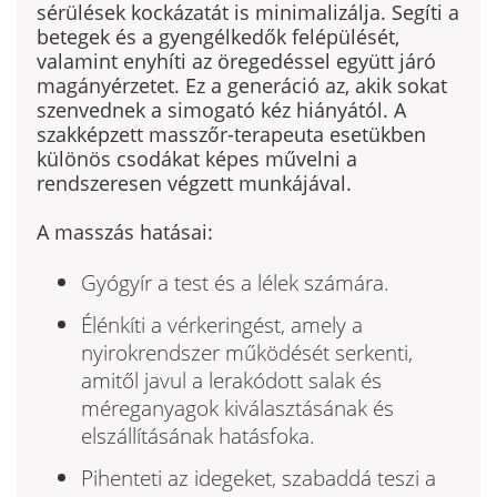
sérülések kockázatát is minimalizálja. Segíti a
betegek és a gyengélkedők felépülését,
valamint enyhíti az öregedéssel együtt járó
magányérzetet. Ez a generáció az, akik sokat
szenvednek a simogató kéz hiányától. A
szakképzett masszőr-terapeuta esetükben
különös csodákat képes művelni a
rendszeresen végzett munkájával.
A masszás hatásai:
Gyógyír a test és a lélek számára.
Élénkíti a vérkeringést, amely a
nyirokrendszer működését serkenti,
amitől javul a lerakódott salak és
méreganyagok kiválasztásának és
elszállításának hatásfoka.
Pihenteti az idegeket, szabaddá teszi a