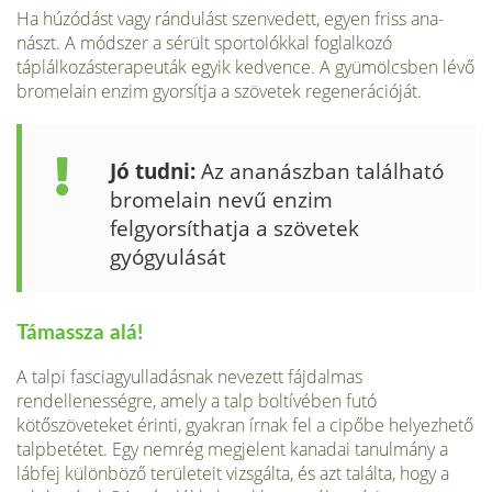
Ha húzódást vagy rándulást szenvedett, egyen friss ana­
nászt. A módszer a sérült sportolókkal foglal­kozó
táplálkozásterapeuták egyik kedvence. A gyümölcsben lévő
bromelain enzim gyor­sítja a szövetek regenerációját.
Jó tudni:
Az ananászban található
bromelain nevű enzim
felgyorsíthatja a szövetek
gyógyulását
Támassza alá!
A talpi fasciagyulladásnak nevezett fájdalmas
rendellenességre, amely a talp boltívében futó
kötőszöveteket érinti, gyakran írnak fel a cipőbe helyezhető
talpbetétet. Egy nemrég megjelent kanadai tanulmány a
lábfej különböző területeit vizsgálta, és azt találta, hogy a