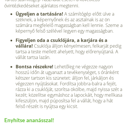
óvintézkedéseket ajánlatos megtenni.
Ügyeljen a tartására!
A számítógép előtt ülve a
széknek, a képernyőnek és az asztal­nak is az ön
számára megfelelő magasságban kell lennie. Szeme a
képernyő felső szélével legyen egy magasságban.
Figyeljen oda a csuklójára, a karjára és a
vállára!
Csuklója álljon kényelmesen, felkarját pedig
tartsa a teste mellett ahelyett, hogy előrenyújtaná. A
vállát tartsa lazán.
Bontsa részekre!
Lehetőleg ne végezze nagyon
hosszú időn át ugyanazt a tevékeny­séget, s óránként
kétszer tartson kis szünetet: álljon fel, járkáljon és
végezzen nyújtásokat. Fordítsa jobbra-balra a fejét,
rázza ki a csuk­lóját, szorítsa ökölbe, majd nyissa szét a
ke­zét; közelítse egymáshoz a lapockáit, hogy mellkasa
kifeszüljön, majd púposítsa fel a vállát, hogy a hát
felső részét is nyújtsa egy kicsit.
Enyhítse ananásszal!