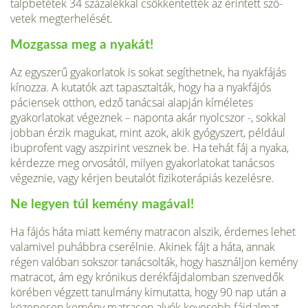
talpbetétek 34 százalékkal csökkentették az érintett szö­
vetek megterhelését.
Mozgassa meg a nyakát!
Az egyszerű gyakorlatok is sokat segíthetnek, ha nyak­fájás
kínozza. A kutatók azt tapasztalták, hogy ha a nyakfájós
páciensek otthon, edző tanácsai alapján kíméletes
gyakorlatokat végeznek – naponta akár nyolcszor -, sokkal
jobban érzik magukat, mint azok, akik gyógyszert, például
ibuprofent vagy aszpirint vesznek be. Ha tehát fáj a nyaka,
kérdezze meg orvosától, milyen gyakorlatokat taná­csos
végeznie, vagy kérjen beutalót fiziko­terápiás kezelésre.
Ne legyen túl kemény magával!
Ha fájós háta miatt kemény matracon alszik, ér­demes lehet
valamivel puhábbra cserélnie. Akinek fájt a háta, annak
régen valóban sok­szor tanácsolták, hogy használjon kemény
matracot, ám egy krónikus derékfájdalom­ban szenvedők
körében végzett tanulmány kimutatta, hogy 90 nap után a
közepesen kemény matracon alvók kevesebb fájdalmat