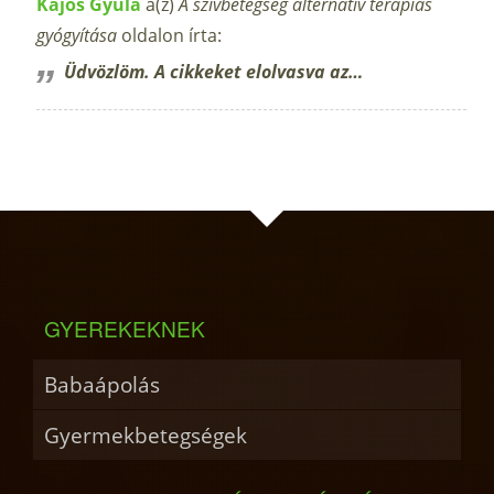
Kajos Gyula
a(z)
A szívbetegség alternatív terápiás
gyógyítása
oldalon írta:
Üdvözlöm. A cikkeket elolvasva az…
GYEREKEKNEK
Babaápolás
Gyermekbetegségek