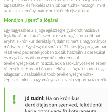
tapasztaltak, és felkelés után jobban tudtak mozogni, mint
azok, akik kemény matracon töltötték éjszakáikat.
Mondjon „igent” a jógára!
Egy nagy­szabású, a jóga egészségre gyakorolt hatásai­val
foglalkozó brit kutatás szerint ez a moz­gásforma jobban
enyhíti a krónikus deréktáji fájdalmat, mint a hagyományos
módszerek. Egy vizsgálat során a 12 hetes jógaprogram­ban
részt vevő páciensek jobban tudták hasz­nálni a derekukat
és magabiztosabban végezték mindennapi
tevékenységeiket, mint azok, akik a szokványos kezelésben
részesül­tek. Három hónap elteltével a jógázó csoport tagjai
átlagosan 30 százalékkal több tevé­kenységre voltak
képesek, mint a hagyomá­nyosan kezelt csoportba tartozók.
Jó tudni:
Ha ön krónikus
derékfájásban szenved, feltétlenül
kérje orvos vagy fizikoterapeuta