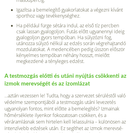
másodpercig.
Igazítsa a bemelegítő gyakorlatokat a végezni kívánt
sporthoz vagy tevékenységhez.
Ha például fürge sétára indul, az első tíz percben
csak lassan gyalogoljon. Futás előtt ugyanennyi ideig
gyalogoljon gyors tempó­ban. Ha súlyzózni fog,
utánozza súlyzó nél­kül az edzés során végrehajtandó
mozdulato­kat. A medencében pedig ússzon először
kényelmes tempóban néhány hosszt, mielőtt
megkezdené a tényleges edzést.
A testmozgás előtti és utáni nyújtás csökkenti az
izmok merevségét és az izomlázat
…aztán vezessen le! Tudta, hogy a szervezet sérüléstől való
védelme szempont­jából a testmozgás utáni levezetés
ugyan­olyan fontos, mint előtte a bemelegítés? Iz­mainak
hőmérséklete ilyenkor fokozatosan csökken, és a
véráramlásnak sem hirtelen kell lelassulnia – különösen az
intenzívebb edzések után. Ez segíthet az izmok merevsé­