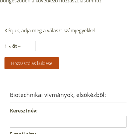
böngészőben a következő hozzászólásomhoz.
Kérjük, adja meg a választ számjegyekkel:
1 × öt =
Biotechnikai vívmányok, elsőkézből:
Keresztnév:
E-mail cím: