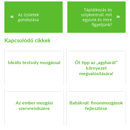
Táplálkozás és
Az ízületek
súlykontroll, mit
gondozása
együnk és mire
figyeljünk?
Kapcsolódó cikkek
Ideális testsúly mozgással
Öt tipp az „agybarát”
környezet
megvalósítására!
Az ember mozgási
Babáknál: finommozgások
szervrendszere
fejlesztése