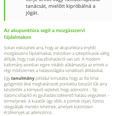
tanácsát, mielőtt kipróbálná a
jógát.
Az akupunktúra segít a mozgásszervi
fájdalmakon
Sokan esküsznek arra, hogy az akupunk­túra enyhíti
mozgásszervi fájdalmaikat, miközben a szkeptikusok váltig
állítják, hogy csak placebohatásról van szó. A mo­dern
tudomány azonban egyre inkább alátámasztja az ennek a
régi módszernek a hatásosságára vonatkozó állításokat.
Egy
tanulmány
például kimutatta, hogy az ősi kínai
gyógymód által meghatáro­zott pontokba beszúrt tűk arra
késztették a környező sejteket, hogy adenozint – fáj­
dalomcsillapító és gyulladáscsökkentő ha­tású vegyületet –
termeljenek. A kutatók úgy vélik, e pontok olyan, fontos
ideg­pályák mentén lehetnek, amelyek különö­sen
érzékenyek az adenozinra.