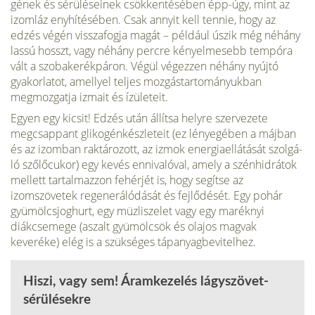
gének és sérüléseinek csökkentésében épp-úgy, mint az
izomláz enyhítésében. Csak annyit kell tennie, hogy az
edzés végén visszafogja magát – például úszik még néhány
lassú hosszt, vagy néhány percre kényelme­sebb tempóra
vált a szobakerékpáron. Végül végezzen néhány nyújtó
gyakorlatot, amellyel teljes mozgástartományukban
megmoz­gatja izmait és ízületeit.
Egyen egy kicsit! Edzés után állítsa helyre szervezete
megcsappant glikogénkész­leteit (ez lényegében a májban
és az izomban raktározott, az izmok energiaellátását szolgá­
ló szőlőcukor) egy kevés ennivalóval, amely a szénhidrátok
mellett tartalmazzon fehérjét is, hogy segítse az
izomszövetek regeneráló­dását és fejlődését. Egy pohár
gyümölcs­joghurt, egy müzliszelet vagy egy maréknyi
diákcsemege (aszalt gyümölcsök és olajos magvak
keveréke) elég is a szükséges táp­anyagbevitelhez.
Hiszi, vagy sem! Áramkezelés lágyszövet-
sérülésekre