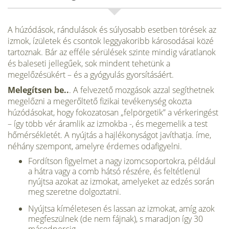
A húzódások, rándulások és súlyosabb esetben törések az
izmok, ízületek és csontok leggyakoribb károsodásai közé
tartoznak. Bár az efféle sérülések szinte mindig váratlanok
és baleseti jellegűek, sok mindent tehetünk a
megelőzésükért – és a gyógyulás gyorsításáért.
Melegítsen be..
. A felvezető mozgások azzal segíthetnek
megelőzni a megerőltető fizikai tevékenység okozta
húzódásokat, hogy fokozatosan „felpörgetik” a vérkerin­gést
– így több vér áramlik az izmokba -, és megemelik a test
hőmérsékletét. A nyújtás a hajlékonyságot javíthatja. íme,
néhány szempont, amelyre érdemes odafigyelni.
Fordítson figyelmet a nagy izomcsopor­tokra, például
a hátra vagy a comb hátsó ré­szére, és feltétlenül
nyújtsa azokat az izmo­kat, amelyeket az edzés során
meg szeretne dolgoztatni.
Nyújtsa kíméletesen és lassan az izmo­kat, amíg azok
megfeszülnek (de nem fáj­nak), s maradjon így 30