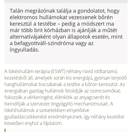
Talán megrázónak találja a gondolatot, hogy
elektromos hullámokat vezessenek bőrén
keresztül a testébe – pedig a mód­szert ma
már több brit kórházban is ajánlják a műtét
alternatívájaként olyan állapotok esetén, mint
a befagyottváll-szindróma vagy az
íngyulladás.
A lökéshullám-terápia (ESWT) néhány rö­vid időtartamú
kezelésből áll, amelyek so­rán kis energiájú, gyorsan terjedő
hang­hullámokat bocsátanak a testbe a bőrön keresztül. Az
energiában gazdag hullá­mok feloldják az izomcsomókat,
fokozzák a vérkeringést, élénkítik az anyagcserét és
beindítják a szervezet öngyógyító mecha­nizmusait. A
lökéshullámok a szövetekben elnyelődve
gyulladáscsökkenést eredmé­nyeznek, így néhány kezelést
követően enyhül a fájdalom.