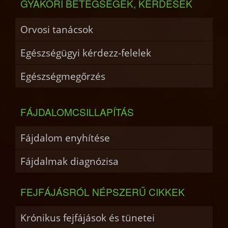
GYAKORI BETEGSÉGEK, KÉRDÉSEK
Orvosi tanácsok
Egészségügyi kérdezz-felelek
Egészségmegőrzés
FÁJDALOMCSILLAPÍTÁS
Fájdalom enyhítése
Fájdalmak diagnózisa
FEJFÁJÁSRÓL NÉPSZERŰ CIKKEK
Krónikus fejfájások és tünetei