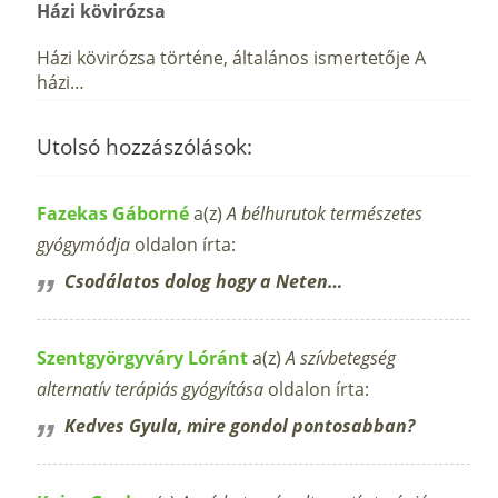
Házi kövirózsa
Házi kövirózsa történe, általános ismertetője A
házi…
Utolsó hozzászólások:
Fazekas Gáborné
a(z)
A bélhurutok természetes
gyógymódja
oldalon írta:
Csodálatos dolog hogy a Neten…
Szentgyörgyváry Lóránt
a(z)
A szívbetegség
alternatív terápiás gyógyítása
oldalon írta:
Kedves Gyula, mire gondol pontosabban?