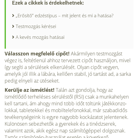
Ezek a cikkek is érdekelhetnek:
„Erősítő” edzéstípus – mit jelent és mi a hatása?
Testmozgás kérései
A kevés mozgás hatásai
Válasszon megfelelő cipőt!
Akármi­lyen testmozgást
végez is, feltétlenül ahhoz tervezett cipőt használjon, mivel
így segíti a sérülések elkerülését. Olyan cipőt vegyen,
amelyik jól illik a lábára, kellően stabil, jó tartást ad, a sarka
pedig elnyeli az ütéseket.
Kerülje az ismétlést!
Talán azt gon­dolja, hogy az
ismétlődő terheléses sérüléstől (RSI) csak a munkahelyen
kell tartani, ám ahogy mind több időt töltünk játékkonzo­
lokkal, tabletekkel és mobiltelefonokkal, már szabadidős
tevékenységeink is egyre nagyobb kockázatot jelentenek.
Különösen sebezhetők a gyerekek és a tinédzserek,
valamint azok, akik egész nap számítógéppel dolgoznak.
Tartós számítógép-használat esetén a követ­kező