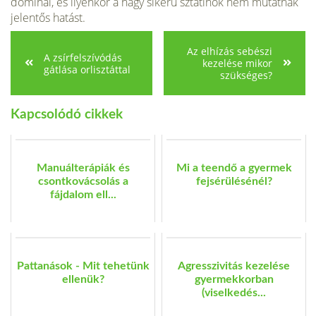
dominál, és ilyenkor a nagy sikerű sztati­nok nem mutatnak
jelentős hatást.
Az elhízás sebészi
A zsírfelszívódás
kezelése mikor
gátlása orlisztáttal
szükséges?
Kapcsolódó cikkek
Manuálterápiák és
Mi a teendő a gyermek
csontkovácsolás a
fejsérülésénél?
fájdalom ell...
Pattanások - Mit tehetünk
Agresszivitás kezelése
ellenük?
gyermekkorban
(viselkedés...