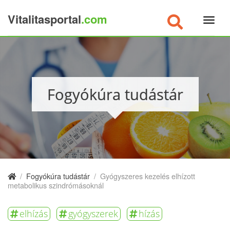
Vitalitasportal
.com
×
Fogyókúra tudástár
/
Fogyókúra tudástár
/
Gyógyszeres kezelés elhízott
metabolikus szindrómásoknál
elhízás
gyógyszerek
hízás