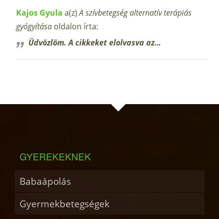
Kajos Gyula
a(z)
A szívbetegség alternatív terápiás
gyógyítása
oldalon írta:
Üdvözlöm. A cikkeket elolvasva az…
GYEREKEKNEK
Babaápolás
Gyermekbetegségek