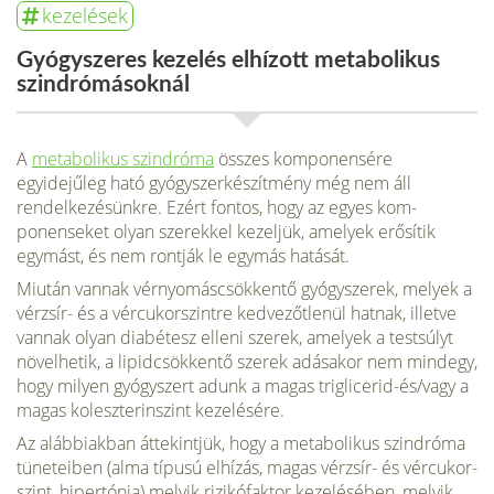
kezelések
Gyógyszeres kezelés elhízott metabolikus
szindrómásoknál
A
metabolikus szindróma
összes komponensére
egyidejűleg ható gyógyszerkészítmény még nem áll
rendelkezésünkre. Ezért fontos, hogy az egyes kom­
ponenseket olyan szerekkel kezeljük, amelyek erősítik
egymást, és nem rontják le egymás hatását.
Miután vannak vérnyomáscsökkentő gyógyszerek, me­lyek a
vérzsír- és a vércukorszintre kedvezőtlenül hatnak, il­letve
vannak olyan diabétesz elleni szerek, amelyek a test­súlyt
növelhetik, a lipidcsökkentő szerek adásakor nem mindegy,
hogy milyen gyógyszert adunk a magas triglicerid-és/vagy a
magas koleszterinszint kezelésére.
Az alábbiakban áttekintjük, hogy a metabolikus szindróma
tüneteiben (alma típusú elhízás, magas vérzsír- és vércukor­
szint, hipertónia) melyik rizikófaktor kezelésében, melyik