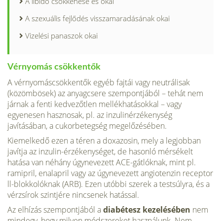
A libidó csökkenése és okai
A szexuális fejlődés visszamaradásának okai
Vizelési panaszok okai
Vérnyomás csökkentők
A vérnyomáscsökkentők egyéb fajtái vagy neutrálisak
(közömbösek) az anyagcsere szempontjából – tehát nem
járnak a fenti kedvezőtlen mellékhatásokkal – vagy
egyenesen hasznosak, pl. az inzulinérzékenység
javításában, a cukorbetegség megelőzésében.
Kiemelkedő ezen a téren a doxazosin, mely a legjobban
javítja az inzulin-érzékenységet, de hasonló mérsékelt
hatása van néhány úgynevezett ACE-gátlóknak, mint pl.
ramipril, enalapril vagy az úgynevezett angiotenzin receptor
ll-blokkolóknak (ARB). Ezen utóbbi szerek a test­súlyra, és a
vérzsírok szintjére nincsenek hatással.
Az elhízás szempontjából a
diabétesz kezelésében
nem
mindegy, hogy milyen módszereket használunk. Nem