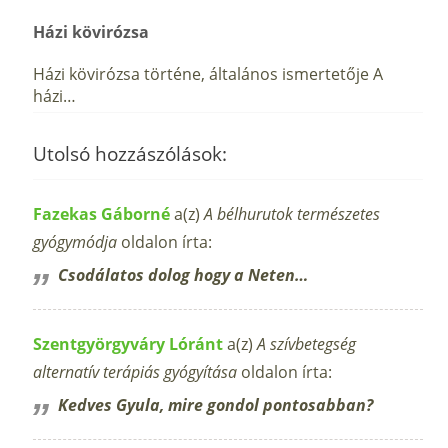
Házi kövirózsa
Házi kövirózsa történe, általános ismertetője A
házi…
Utolsó hozzászólások:
Fazekas Gáborné
a(z)
A bélhurutok természetes
gyógymódja
oldalon írta:
Csodálatos dolog hogy a Neten…
Szentgyörgyváry Lóránt
a(z)
A szívbetegség
alternatív terápiás gyógyítása
oldalon írta:
Kedves Gyula, mire gondol pontosabban?