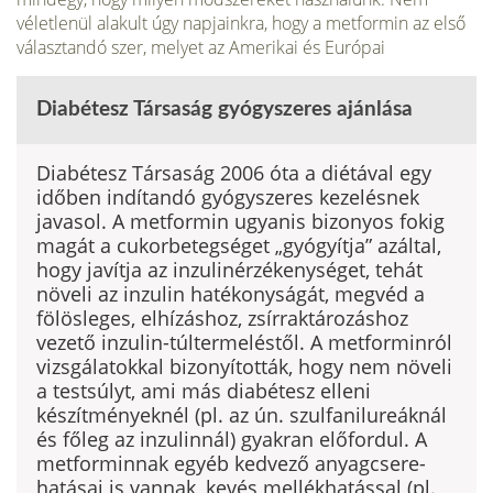
véletlenül alakult úgy napjainkra, hogy a metformin az első
választandó szer, melyet az Amerikai és Európai
Diabétesz Társaság gyógyszeres ajánlása
Diabétesz Társaság 2006 óta a diétával egy
időben in­dítandó gyógyszeres kezelésnek
javasol. A metformin ugyanis bizonyos fokig
magát a cukorbetegséget „gyó­gyítja” azáltal,
hogy javítja az inzulinérzékenységet, te­hát
növeli az inzulin hatékonyságát, megvéd a
fölösle­ges, elhízáshoz, zsírraktározáshoz
vezető inzulin-túlter­meléstől. A metforminról
vizsgálatokkal bizonyították, hogy nem növeli
a testsúlyt, ami más diabétesz elleni
készítményeknél (pl. az ún. szulfanilureáknál
és főleg az inzulinnál) gyakran előfordul. A
metforminnak egyéb kedvező anyagcsere-
hatásai is vannak, kevés mellék­hatással (pl.