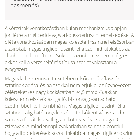
hasmenés).
A vérzsírok vonatkozásában külön mechanizmus alap­ján
jön létre a triglicerid- vagy a koleszterinszint emelkedése. A
diéta vonatkozásában magas koleszterinszint­nél elsősorban
a zsírokat, magas trigliceridszintnél a szénhidrátokat és az
alkoholt kell korlátozni. Sokszor azonban ez nem elég, és
ekkor kell a vérzsíreltérés tí­pusa szerint választani a
gyógyszert.
Magas koleszterinszint esetében elsőrendű választás a
sztatinok adása, és ha azokkal nem érjük el az úgynevezett
célértéket (ez nagy kockázatban <4,5 mmol/l), akkor
koleszterinfelszívódást gátló, biztonságosan ad­ható
ezetimibbel kell kombinálni. Magas trigliceridszint­nél a
sztatinok alig hatékonyak, ezért itt elsőként válasz­tandó
szerek a fibrátok, esetleg a nikotinsav és az omega-3
zsírsavak. A mindennapi gyakorlatban sajnos előfordul,
hogy a lipideltérések között inkább a magas trigliceridszint