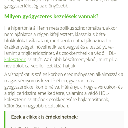
gyógyszerféleség az előnyösebb.
Milyen gyógyszeres kezelések vannak?
Ha hipertónia áll fenn metabolikus szindrómában, ak­kor
nem ajánlatos a régen kifejlesztett, klasszikus béta-
blokkolókat választani, mert azok ronthatják az inzulin­
érzékenységet, növelhetik az étvágyat és a testsúlyt, va­
lamint a trigliceridszintet, és csökkenthetik a védő HDL­
koleszterin
szintjét. Az újabb készítményeknél, mint pl. a
nevibolol, carvedilol, ezt kizárhatjuk.
A vízhajtókat is széles körben eredményesen alkal­mazzák a
magas vérnyomás kezelésében, gyakran más
gyógyszerekkel kombinálva. Hátrányuk, hogy a vércu­kor- és
a trigliceridszint emelkedésre, valamint a védő HDL-
koleszterin szintjének csökkenésére hajlamosíta­nak,
különösen nagyobb dózisokban.
Ezek a cikkek is érdekelhetnek: