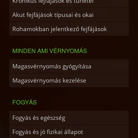
Krónikus fejfájások és tünetei
Akut fejfájások típusai és okai
Rohamokban jelentkező fejfájások
MINDEN AMI VÉRNYOMÁS
Magasvérnyomás gyógyítása
Magasvérnyomás kezelése
FOGYÁS
Fogyás és egészség
Fogyás és jó fizikai állapot