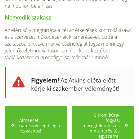
ne induljon be a hízás.
Negyedik szakasz
Az elért súly megtartása a cél az étkezések kontrollálásával
és a szervezet működésének kiismerésével. Ebbe a
szakaszba érkezve már valószínűleg át fogsz menni egy
jelentős életmódváltáson, aminek következtében
táplálkozásodra is odafigyelsz már-már rutinból.
Figyelem!
Az Atkins diéta előtt
kérje ki szakember véleményét!
Citrom kúra-
Almaecet –
fogyás,
hatékony segítség a
méregtelenítés és
fogyáshoz!
immunerősítés
egyszerre!