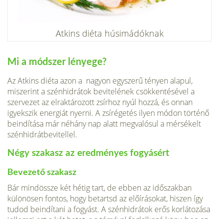
Atkins diéta húsimádóknak
Mi a módszer lényege?
Az Atkins diéta azon a nagyon egyszerű tényen alapul,
miszerint a szénhidrátok bevitelének csökkentésével a
szervezet az elraktározott zsírhoz nyúl hozzá, és onnan
igyekszik energiát nyerni. A zsírégetés ilyen módon történő
beindítása már néhány nap alatt megvalósul a mérsékelt
szénhidrátbevitellel.
Négy szakasz az eredményes fogyásért
Bevezető szakasz
Bár mindössze két hétig tart, de ebben az időszakban
különösen fontos, hogy betartsd az előírásokat, hiszen így
tudod beindítani a fogyást. A szénhidrátok erős korlátozása