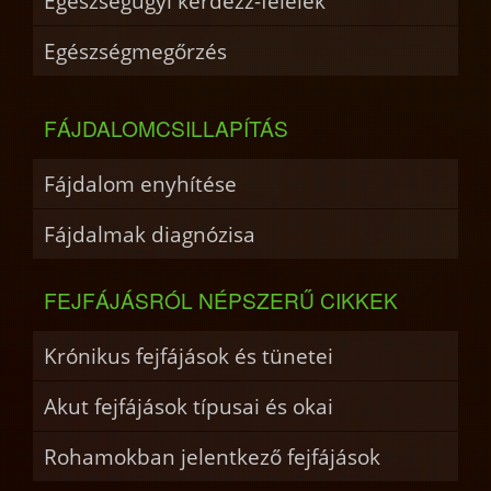
Egészségügyi kérdezz-felelek
Egészségmegőrzés
FÁJDALOMCSILLAPÍTÁS
Fájdalom enyhítése
Fájdalmak diagnózisa
FEJFÁJÁSRÓL NÉPSZERŰ CIKKEK
Krónikus fejfájások és tünetei
Akut fejfájások típusai és okai
Rohamokban jelentkező fejfájások