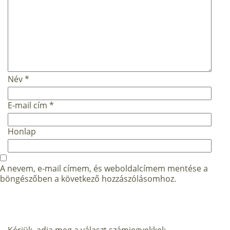
Név
*
E-mail cím
*
Honlap
A nevem, e-mail címem, és weboldalcímem mentése a
böngészőben a következő hozzászólásomhoz.
Kérjük, adja meg a választ számjegyekkel: