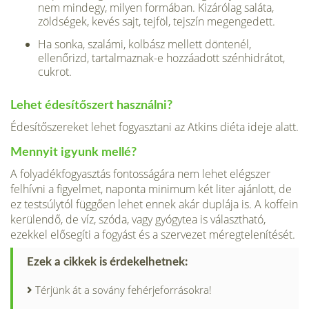
nem mindegy, milyen formában. Kizárólag saláta,
zöldségek, kevés sajt, tejföl, tejszín megengedett.
Ha sonka, szalámi, kolbász mellett döntenél,
ellenőrizd, tartalmaznak-e hozzáadott szénhidrátot,
cukrot.
Lehet édesítőszert használni?
Édesítőszereket lehet fogyasztani az Atkins diéta ideje alatt.
Mennyit igyunk mellé?
A folyadékfogyasztás fontosságára nem lehet elégszer
felhívni a figyelmet, naponta minimum két liter ajánlott, de
ez testsúlytól függően lehet ennek akár duplája is. A koffein
kerülendő, de víz, szóda, vagy gyógytea is választható,
ezekkel elősegíti a fogyást és a szervezet méregtelenítését.
Ezek a cikkek is érdekelhetnek:
Térjünk át a sovány fehérjeforrásokra!