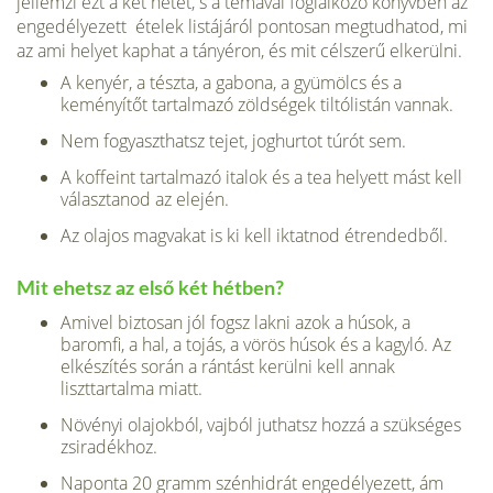
jellemzi ezt a két hetet, s a témával foglalkozó könyvben az
engedélyezett ételek listájáról pontosan megtudhatod, mi
az ami helyet kaphat a tányéron, és mit célszerű elkerülni.
A kenyér, a tészta, a gabona, a gyümölcs és a
keményítőt tartalmazó zöldségek tiltólistán vannak.
Nem fogyaszthatsz tejet, joghurtot túrót sem.
A koffeint tartalmazó italok és a tea helyett mást kell
választanod az elején.
Az olajos magvakat is ki kell iktatnod étrendedből.
Mit ehetsz az első két hétben?
Amivel biztosan jól fogsz lakni azok a húsok, a
baromfi, a hal, a tojás, a vörös húsok és a kagyló. Az
elkészítés során a rántást kerülni kell annak
liszttartalma miatt.
Növényi olajokból, vajból juthatsz hozzá a szükséges
zsiradékhoz.
Naponta 20 gramm szénhidrát engedélyezett, ám