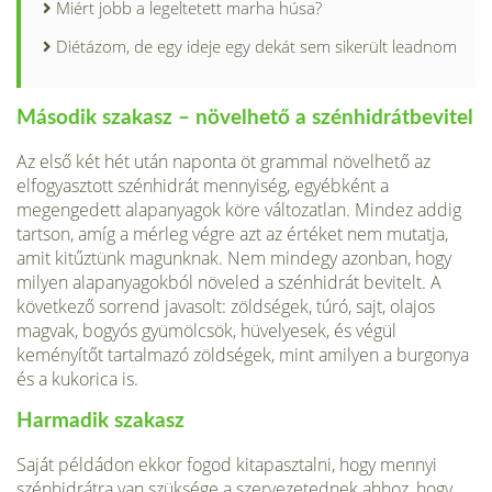
Miért jobb a legeltetett marha húsa?
Diétázom, de egy ideje egy dekát sem sikerült leadnom
Második szakasz – növelhető a szénhidrátbevitel
Az első két hét után naponta öt grammal növelhető az
elfogyasztott szénhidrát mennyiség, egyébként a
megengedett alapanyagok köre változatlan. Mindez addig
tartson, amíg a mérleg végre azt az értéket nem mutatja,
amit kitűztünk magunknak. Nem mindegy azonban, hogy
milyen alapanyagokból növeled a szénhidrát bevitelt. A
következő sorrend javasolt: zöldségek, túró, sajt, olajos
magvak, bogyós gyümölcsök, hüvelyesek, és végül
keményítőt tartalmazó zöldségek, mint amilyen a burgonya
és a kukorica is.
Harmadik szakasz
Saját példádon ekkor fogod kitapasztalni, hogy mennyi
szénhidrátra van szüksége a szervezetednek ahhoz, hogy