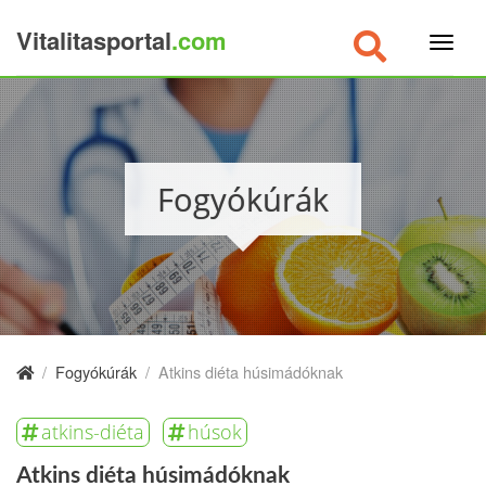
Vitalitasportal
.com
×
Fogyókúrák
/
Fogyókúrák
/
Atkins diéta húsimádóknak
atkins-diéta
húsok
Atkins diéta húsimádóknak