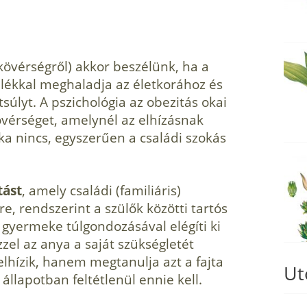
kövérségről) akkor beszé­lünk, ha a
ékkal megha­ladja az életkorához és
­súlyt. A pszichológia az obezitás okai
övérséget, amelynél az elhízásnak
ka nincs, egyszerűen a családi szokás
tást
, amely családi (familiáris)
, rendszerint a szülők közötti tartós
 gyermeke túlgondozásával elégíti ki
zzel az anya a saját szükségletét
elhízik, hanem megtanulja azt a fajta
Ut
 állapotban feltétlenül ennie kell.