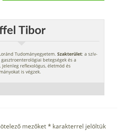
ffel Tibor
s Loránd Tudományegyetem.
Szakterület
: a szív-
 gasztroenterológiai betegségek és a
 Jelenleg reflexológus, életmód és
mányokat is végzek.
kötelező mezőket
*
karakterrel jelöltük