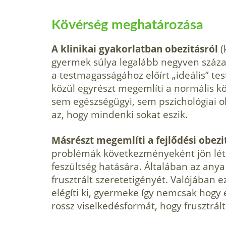
Kövérség meghatározása
A klinikai gyakorlatban obezitásról
(
gyermek súlya legalább negyven százal
a testmagasságához előírt „ideális” test
közül egyrészt megemlíti a normális k
sem egészségügyi, sem pszichológiai o
az, hogy mindenki sokat eszik.
Másrészt megemlíti a fejlődési obezi
problémák következményeként jön létre
feszültség hatására. Általában az anya
frusztrált szeretetigé­nyét. Valójában e
elégíti ki, gyer­meke így nemcsak hogy 
rossz viselkedésformát, hogy frusztrált