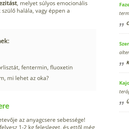
zitást
, melyet súlyos emo­cionális
Faz
k szülő halála, vagy éppen a
term
C
nek:
Sze
alte
K
rlisztát, fentermin, fluoxetin
m, mi lehet az oka?
Kaj
terá
Ü
ere
zetevője az anyagcsere sebessége!
elvesz 1-2 kg felesleget, és ettől még