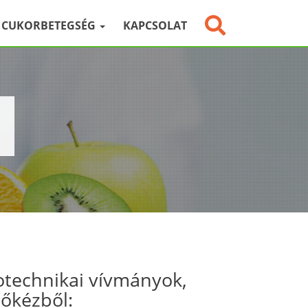
CUKORBETEGSÉG
KAPCSOLAT
otechnikai vívmányok,
sőkézből: