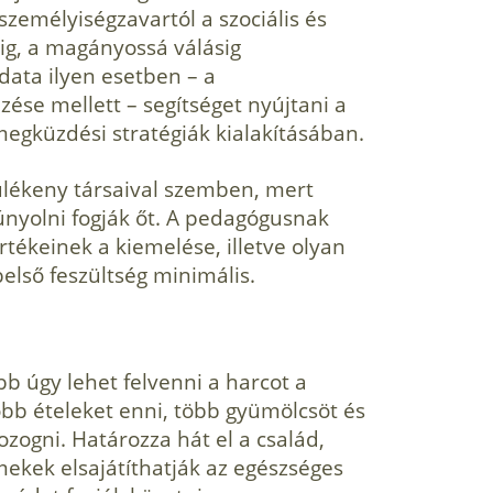
zemé­lyiségzavartól a szociális és
áig, a magányossá válásig
­data ilyen esetben – a
zése mellett – segítséget nyújtani a
gküzdési stratégiák kialakításában.
lékeny társaival szemben, mert
únyolni fogják őt. A pedagógusnak
tékeinek a kiemelése, illetve olyan
belső feszültség minimális.
bb úgy lehet felvenni a harcot a
jobb ételeket enni, több gyümölcsöt és
ozogni. Határozza hát el a család,
­mekek elsajátíthatják az egészséges