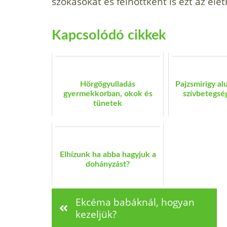
szokásokat és felnőttként is ezt az éle
Kapcsolódó cikkek
Hörgőgyulladás
Pajzsmirigy a
gyermekkorban, okok és
szívbetegség
tünetek
Elhízunk ha abba hagyjuk a
dohányzást?
Ekcéma babáknál, hogyan
kezeljük?