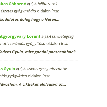
ekas Gáborné
a(z)
A bélhurutok
észetes gyógymódja
oldalon írta:
sodálatos dolog hogy a Neten…
ntgyörgyváry Lóránt
a(z)
A szívbetegség
rnatív terápiás gyógyítása
oldalon írta:
edves Gyula, mire gondol pontosabban?
os Gyula
a(z)
A szívbetegség alternatív
piás gyógyítása
oldalon írta:
dvözlöm. A cikkeket elolvasva az…