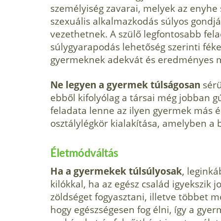
személyiség zavarai, melyek az enyhe s
szexuális alkalmazkodás súlyos gond­j
vezethetnek. A szülő legfontosabb fela
súlygyarapodás lehetőség szerinti féke
gyermeknek adekvát és eredményes me
Ne legyen a gyermek túlsá­gosan
sérü
ebből kifolyólag a társai még jobban g
feladata lenne az ilyen gyermek más ér
osztálylég­kör kialakítása, amelyben a 
Életmódváltás
Ha a gyermekek túlsúlyosak
, leginká
kilókkal, ha az egész család igyekszik 
zöldséget fogyasztani, illetve többet m
hogy egészségesen fog élni, így a gyer