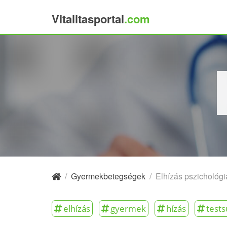
Vitalitasportal
.com
×
/
Gyermekbetegségek
/
Elhízás pszichológ
elhízás
gyermek
hízás
tests