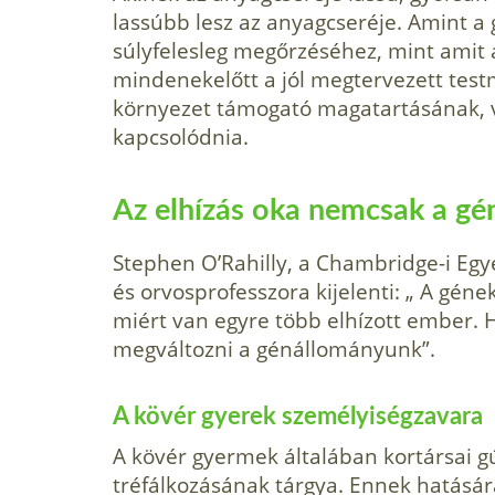
lassúbb lesz az anyagcseréje. Amint a 
súlyfelesleg megőrzéséhez, mint amit a 
mindenekelőtt a jól megtervezett test
környezet támogató magatartásának, v
kapcsolód­nia.
Az elhízás oka nemcsak a g
Stephen O’Rahilly, a Chambridge-i Egy
és orvosprofesszora kijelenti: „ A gé
miért van egyre több elhízott ember. 
megváltozni a génállományunk”.
A kövér gyerek szemé­lyiségzavara
A kövér gyermek általában kortársai g
tréfálkozásának tárgya. Ennek hatásár