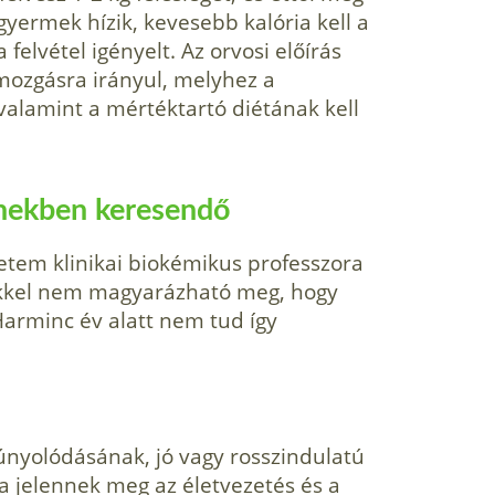
gyermek hízik, kevesebb kalória kell a
felvétel igényelt. Az orvosi előírás
mozgásra irányul, melyhez a
alamint a mértéktartó diétának kell
énekben keresendő
etem klinikai biokémikus professzo­ra
nekkel nem magyarázha­tó meg, hogy
Harminc év alatt nem tud így
únyolódásának, jó vagy rosszindulatú
a jelennek meg az életvezetés és a