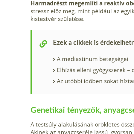
Harmadrészt megemlíti a reaktív obe
stressz előz meg, mint például az egyi
kistestvér születése.
Ezek a cikkek is érdekelhet
A mediastinum betegségei
Elhízás elleni gyógyszerek – o
Az utóbbi időben sokat hízta
Genetikai tényezők, anyagcs
A testsúly alakulásának örökletes öss
Akinek az anyagcseréje lassú, gyorsan f