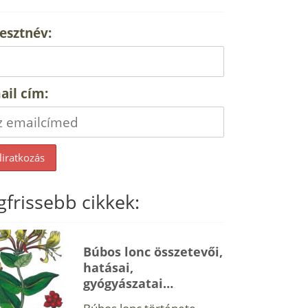
esztnév:
ail cím:
gfrissebb cikkek:
Búbos lonc összetevői,
hatásai,
gyógyászatai…