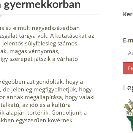
ja gyermekkorban
Ker
tás az elmúlt negyed­században
zsgálat tárgya volt. A kutatásokat az
E-m
 a jelentős súlyfelesleg számos
émák, magas vérnyomás,
így szerepet játszik a várható
régebben azt gondolták, hogy a
Le
de jelenleg megfigyelhet­jük, hogy
r annak megál­lapítása, hogy valaki
alkatú, az idő és a kultúra
k alapján történik. Gondoljunk a
dőnkben egyszerűen kövérnek