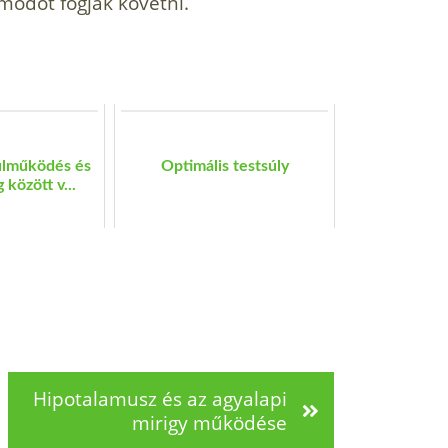
tmódot fogják követni.
lulműködés és
Optimális testsúly
 között v...
Hipotalamusz és az agyalapi
mirigy működése