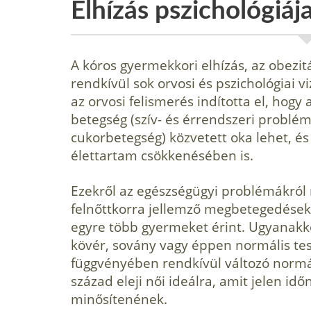
Elhízás pszichológiá
A kóros gyermekkori elhízás, az obezi
rendkívül sok orvosi és pszichológiai vi
az orvosi felismerés indította el, hogy
betegség (szív- és érrendszeri prob­l
cukorbetegség) közvetett oka lehet, és 
élettartam csökkenésében is.
Ezekről az egészségügyi problémákról 
felnőttkorra jellemző megbetegedések, 
egyre több gyermeket érint. Ugyanakko
kövér, sovány vagy éppen normális test
függvényében rendkívül változó normá
század eleji női ideálra, amit jelen i
minősítenének.