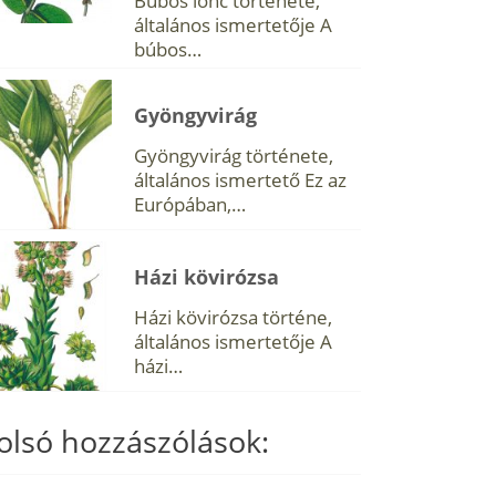
Búbos lonc története,
általános ismertetője A
búbos…
Gyöngyvirág
Gyöngyvirág története,
általános ismertető Ez az
Európában,…
Házi kövirózsa
Házi kövirózsa történe,
általános ismertetője A
házi…
olsó hozzászólások: