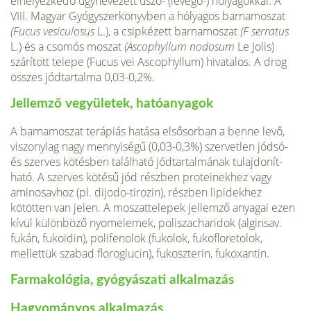
elhelyezkedő úgynevezett úszó- (levegő-) hólyagokkal. A
VIII. Magyar Gyógyszerkönyvben a hólyagos barnamoszat
(Fucus vesiculosus
L.), a csipkézett barnamo­szat
(F serratus
L.) és a csomós moszat
(Ascophyllum nodosum
Le Jolis)
szárított telepe (Fucus vei Ascophyllum) hivatalos. A drog
összes jódtartalma 0,03-0,2%.
Jellemző vegyületek, hatóanyagok
A barnamoszat terápiás hatása elsősorban a benne levő,
viszonylag nagy mennyiségű (0,03-0,3%) szervetlen jódsó-
és szerves kötésben található jódtartalmának tulajdonít­
ható. A szerves kötésű jód részben proteinekhez vagy
aminosavhoz (pl. dijodo-tirozin), részben lipidekhez
kötötten van jelen. A moszattelepek jellemző anyagai ezen
kívül kü­lönböző nyomelemek, poliszacharidok (alginsav.
fukán, fukoidin), polifenolok (fukolok, fukofloretolok,
mellettük szabad floroglucin), fukoszterin, fukoxantin.
Farmakológia, gyógyászati alkalmazás
Hagyományos alkalmazás