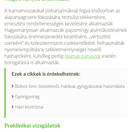
A barnamoszatokat jódtartalmúknál fogva elsősorban az
alapanyagcsere fokozására, test­súlycsökkentésre,
emésztési rendellenességek kezelésére alkalmazták.
Hagyományosan alkalmazzák pajzsmirigy alulműködésének
fokozására, érelmeszesedés kezelésére, „vér­tisztító
szerként” és koleszterinszint-csökkentőként. Felhasználták
nyomelempótlásra, székletmennyiséget növelő
hashajtóként, külsőleg pedig
reumás panaszok
esetén
boroga­tásra is alkalmazták.
Ezek a cikkek is érdekelhetnek:
Búbos lonc összetevői, hatásai, gyógyászatai használata
Gyöngyvirág
Házi kövirózsa
Preklinikai vizsgálatok