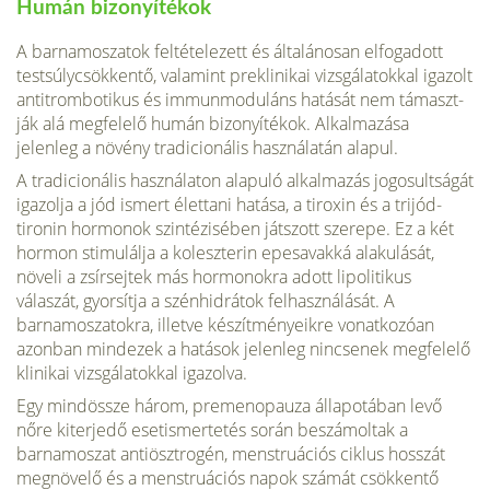
Humán bizonyítékok
A barnamoszatok feltételezett és általánosan elfogadott
testsúlycsökkentő, valamint pre­klinikai vizsgálatokkal igazolt
antitrombotikus és immunmoduláns hatását nem támaszt­
ják alá megfelelő humán bizonyítékok. Alkalmazása
jelenleg a növény tradicionális hasz­nálatán alapul.
A tradicionális használaton alapuló alkalmazás jogosultságát
igazolja a jód ismert élet­tani hatása, a tiroxin és a trijód-
tironin hormonok szintézisében játszott szerepe. Ez a két
hormon stimulálja a koleszterin epesavakká alakulását,
növeli a zsírsejtek más hormonok­ra adott lipolitikus
válaszát, gyorsítja a szénhidrátok felhasználását. A
barnamoszatokra, illetve készítményeikre vonatkozóan
azonban mindezek a hatások jelenleg nincsenek meg­felelő
klinikai vizsgálatokkal igazolva.
Egy mindössze három, premenopauza állapotában levő
nőre kiterjedő esetismertetés során beszámoltak a
barnamoszat antiösztrogén, menstruációs ciklus hosszát
megnövelő és a menstruációs napok számát csökkentő