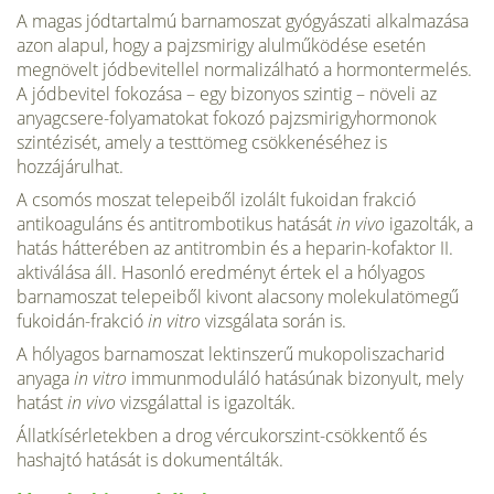
A magas jódtartalmú barnamoszat gyógyászati alkalmazása
azon alapul, hogy a pajzs­mirigy alulműködése esetén
megnövelt jódbevitellel normalizálható a hormontermelés.
A jódbevitel fokozása – egy bizonyos szintig – növeli az
anyagcsere-folyamatokat fokozó pajzsmirigyhormonok
szintézisét, amely a testtömeg csökkenéséhez is
hozzájárulhat.
A csomós moszat telepeiből izolált fukoidan frakció
antikoaguláns és antitrombotikus hatását
in vivo
igazolták, a
hatás hátterében az antitrombin és a heparin-kofaktor II.
akti­válása áll. Hasonló eredményt értek el a hólyagos
barnamoszat telepeiből kivont alacsony molekulatömegű
fukoidán-frakció
in vitro
vizsgálata során is.
A hólyagos barnamoszat lektinszerű mukopoliszacharid
anyaga
in vitro
immunmoduláló hatásúnak bizonyult, mely
hatást
in vivo
vizsgálattal is igazolták.
Állatkísérletekben a drog vércukorszint-csökkentő és
hashajtó hatását is dokumentálták.