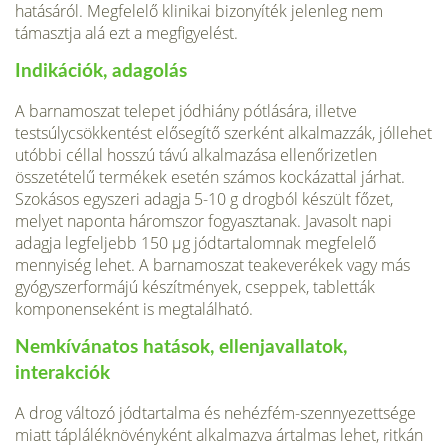
hatásáról. Megfelelő klinikai bizonyíték jelen­leg nem
támasztja alá ezt a megfigyelést.
Indikációk, adagolás
A barnamoszat telepet jódhiány pótlására, illetve
testsúlycsökkentést elősegítő szerként alkalmazzák, jóllehet
utóbbi céllal hosszú távú alkalmazása ellenőrizetlen
összetételű ter­mékek esetén számos kockázattal járhat.
Szokásos egyszeri adagja 5-10 g drogból készült főzet,
melyet naponta háromszor fogyasztanak. Javasolt napi
adagja legfeljebb 150 µg jódtartalomnak megfelelő
mennyiség lehet. A barnamoszat teakeverékek vagy más
gyógy­szerformájú készítmények, cseppek, tabletták
komponenseként is megtalálható.
Nemkívánatos hatások, ellenjavallatok,
interakciók
A drog változó jódtartalma és nehézfém-szennyezettsége
miatt tápláléknövényként alkal­mazva ártalmas lehet, ritkán