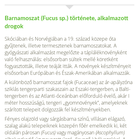
Barnamoszat (Fucus sp.) története, alkalmazott
drogok
Skóciában és Norvégiában a 19. század közepe óta
gyűjtenek, illetve termesztenek barna­moszatokat. A
gyógyászati alkalmazást megelőzte a tápláléknövényként
való felhasználás: elsősorban sültek mellé köretként
fogyasztották, illetve teáját itták. A növények készítmé­nyeit
elsősorban Európában és Észak-Amerikában alkalmazzák.
A különböző barnamoszat fajok (Fucaceae) az ár-apályzóna
sziklás tengerparti sza­kaszain az Eszaki-tengerben, a Balti-
tengerben és az Atlanti-óceánban előforduló évelő, akár I
méter hosszúságú, tengeri „gyomnövények”, amelyeknek
szárított telepeit dolgoz­zák fel készítményekben.
Fényes olajzöld vagy sárgásbarna színű, villásan elágazó,
szalag alakú telepeiknek közepén főér emelkedik ki, két
oldalán párosan
(Fucus)
vagy magányo­san
(Ascophyllum)