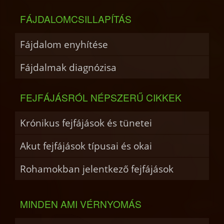
FÁJDALOMCSILLAPÍTÁS
Fájdalom enyhítése
Fájdalmak diagnózisa
FEJFÁJÁSRÓL NÉPSZERŰ CIKKEK
Krónikus fejfájások és tünetei
Akut fejfájások típusai és okai
Rohamokban jelentkező fejfájások
MINDEN AMI VÉRNYOMÁS