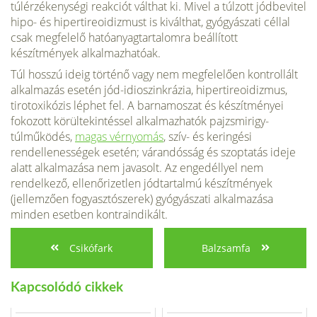
túlérzékenységi reakciót válthat ki. Mivel a túlzott jódbevitel
hipo- és hipertireoidizmust is kiválthat, gyógyászati céllal
csak megfelelő hatóanyagtartalomra beállított
készítmények alkalmazhatóak.
Túl hosszú ideig történő vagy nem meg­felelően kontrollált
alkalmazás esetén jód-idioszinkrázia, hipertireoidizmus,
tirotoxikózis léphet fel. A barnamoszat és készítményei
fokozott körültekintéssel alkalmazhatók pajzs­mirigy-
túlműködés,
magas vérnyomás
, szív- és keringési
rendellenességek esetén; váran­dósság és szoptatás ideje
alatt alkalmazása nem javasolt. Az engedéllyel nem
rendelkező, ellenőrizetlen jódtartalmú készítmények
(jellemzően fogyasztószerek) gyógyászati alkal­mazása
minden esetben kontraindikált.
Csikófark
Balzsamfa
Kapcsolódó cikkek