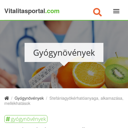
Vitalitasportal
.com
×
Gyógynövények
/
Gyógynövények
/
Stefániagyökérhatóanyaga, alkamazása,
mellékhatások
gyógynövények