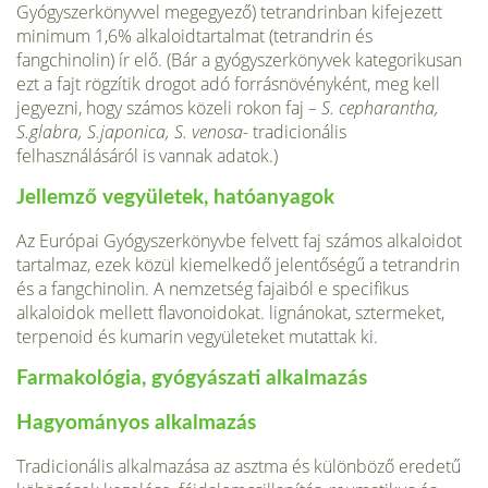
Gyógyszerkönyvvel megegyező) tetrandrinban kifejezett
minimum 1,6% alkaloidtartal­mat (tetrandrin és
fangchinolin) ír elő. (Bár a gyógyszerkönyvek kategorikusan
ezt a fajt rögzítik drogot adó forrásnövényként, meg kell
jegyezni, hogy számos közeli rokon faj
– S. cepharantha,
S.glabra, S.japonica, S. venosa-
tradicionális
felhasználásáról is vannak adatok.)
Jellemző vegyületek, hatóanyagok
Az Európai Gyógyszerkönyvbe felvett faj számos alkaloidot
tartalmaz, ezek közül ki­emelkedő jelentőségű a tetrandrin
és a fangchinolin. A nemzetség fajaiból e specifikus
alkaloidok mellett flavonoidokat. lignánokat, sztermeket,
terpenoid és kumarin vegyüle­teket mutattak ki.
Farmakológia, gyógyászati alkalmazás
Hagyományos alkalmazás
Tradicionális alkalmazása az asztma és különböző eredetű