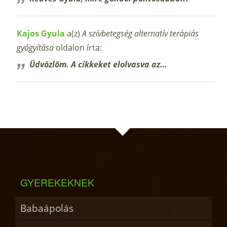
Kajos Gyula
a(z)
A szívbetegség alternatív terápiás
gyógyítása
oldalon írta:
Üdvözlöm. A cikkeket elolvasva az…
GYEREKEKNEK
Babaápolás