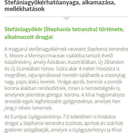
Stefániagyökérhatóanyaga, alkamazása,
mellékhatások
Stefániagyökér (Stephania tetrandra) története,
alkalmazott drogjai
A magyarul stefániagyökérnek nevezett
Stephania tetrandra
S. Moore a Menispcrmaceae családba tartozó évelő
kúszónövény, amely Ázsiában, Ausztráliában, Új-Zélandon
és Új-Guineában honos. Szára akár 4 méter hosszúra is
megnőhet, rajta spirálvonal mentén találhatók a viszonylag
nagy, pajzs alakú levelek. Virágai aprók, bennük a porzók
korona alakban rendeződnek, innen a nemzetségnév is,
amelynek jelentése görögül: korona. A kínai hagyományos
orvoslás egyik legfontosabb gyógynövénye, amelyet
han
jang ji
néven ismernek.
Az Európai Gyógyszerkönyv 7.0 kötetében is hivatalos
drogot a
Stephania tetrandra
tisz­tított, aprított és szárított
gyökerei szolgáltatják, amelyre a Gyógyszerkönyv (a Kínai