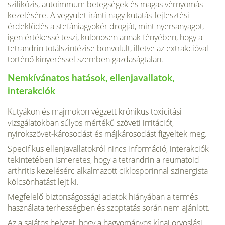
szilikózis, autoimmum betegségek és magas vérnyomás
kezelésére. A vegyület iránti nagy kutatás-fejlesztési
érdeklődés a stefániagyökér drogját, mint nyersanyagot,
igen értékessé teszi, különösen annak fényé­ben, hogy a
tetrandrin totálszintézise bonvolult, illetve az extrakcióval
történő kinyerés­sel szemben gazdaságtalan.
Nemkívánatos hatások, ellenjavallatok,
interakciók
Kutyákon és majmokon végzett krónikus toxicitási
vizsgálatokban súlyos mértékű szöveti irritációt,
nyirokszövet-károsodást és májkárosodást figyeltek meg.
Specifikus ellenjavallatokról nincs információ, interakciók
tekintetében ismeretes, hogy a tetrandrin a reumatoid
arthritis kezelésérc alkalmazott ciklosporinnal szinergista
kölcsönhatást lejt ki.
Megfelelő biztonságossági adatok hiányában a termés
használata terhességben és szop­tatás során nem ajánlott.
Az a sajátos helyzet, hogy a hagyományos kínai orvoslási