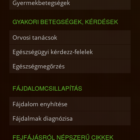
Gyermekbetegségek
GYAKORI BETEGSÉGEK, KÉRDÉSEK
Orvosi tanácsok
Egészségügyi kérdezz-felelek
Egészségmegőrzés
FÁJDALOMCSILLAPÍTÁS
Fájdalom enyhítése
Fájdalmak diagnózisa
FEJFÁJÁSRÓL NÉPSZERŰ CIKKEK