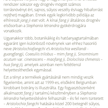
rendszer sokszor egy drog­név mögött számos
torrásnövényt ért, sajnos, súlyos veszély és/vagy hibaforrást
rejt(het) magában. Ennek egyik legkirívóbb példája az
elhíresült
jang ji eset
volt. A kínai
fang ji
ál­talános drognév
elsősorban a
Stephania letrandra
gyökérdrogjára
vonatkozik.
Ugyanakkor több, botanikáikig és hatóanyagtartalmában
egyaránt igen különböző növénynek van eh­hez hasonló
neve
(Aristolochiafangchi e’s Aristolochia wesllandi -
guangfangji, Coeeuliis trilobus –
mim
fang ji, Sinomtnium
acutum
var.
cinerascens – maofang ji, Dioloclisia chmensis –
hua fang ji),
amelyek azonban nem feltétlenül
helyettesíthetőek egymással.
Ezt a tényt a termékek gyártásánál nem mindig veszik
figyelembe, amint azt az 1999-es, elsőként Belgiumban
kirobbant botrány is illusztrálta. Egy fogyasztószerként
alkalmazott
fang ji
tartalmú készítményben a
Slephania
lelrandra
helyettesítésére felhasznált – és fel nem tüntetett
– Aristolochia fangchi
hatására közel 200 betegnél súlyos,