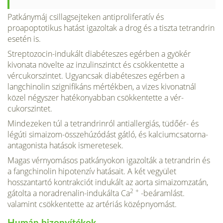
Patkánymáj csillagsejteken antiproliferatív és
proapoptotikus hatást igazoltak a drog és a tiszta tetrandrin
esetén is.
Streptozocin-indukált diabéteszes egérben a gyökér
kivonata növelte az inzulinszintct és csökkentette a
vércukorszintet. Ugyancsak diabéteszes egérben a
langchinolin szigni­fikáns mértékben, a vizes kivonatnál
közel négyszer hatékonyabban csökkentette a vér­
cukorszintet.
Mindezeken túl a tetrandrinról antiallergiás, tüdőér- és
légúti simaizom-összehúzó­dást gátló, és kalciumcsatorna-
antagonista hatások ismeretesek.
Magas vérnyomásos patkányokon igazolták a tetrandrin és
a fangchinolin hipotenzív hatásait. A két vegyület
hosszantartó kontrakciót indukált az aorta simaizomzatán,
2
+
gá­tolta a noradrenalin-indukálta Ca
-beáramlást.
valamint csökkentette az artériás közép­nyomást.