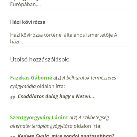
Európában,…
Házi kövirózsa
Házi kövirózsa történe, általános ismertetője A
házi…
Utolsó hozzászólások:
Fazekas Gáborné
a(z)
A bélhurutok természetes
gyógymódja
oldalon írta:
Csodálatos dolog hogy a Neten…
Szentgyörgyváry Lóránt
a(z)
A szívbetegség
alternatív terápiás gyógyítása
oldalon írta:
Kedves Gyula, mire gondol pontosabban?