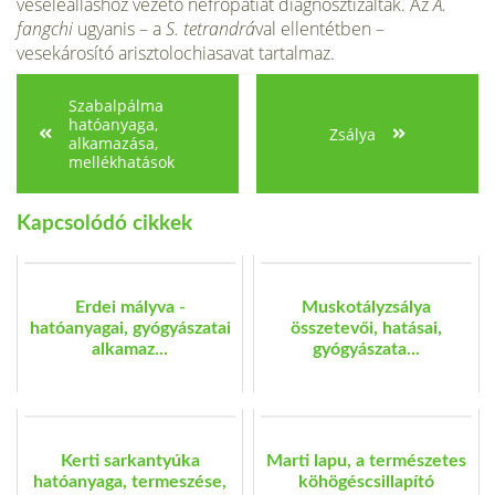
veseleálláshoz vezető nefropátiát diagnosztizáltak. Az
A.
fangchi
ugyanis – a
S. tetrandrá
val ellentétben –
vesekárosító arisztolochiasavat tartalmaz.
Szabalpálma
hatóanyaga,
Zsálya
alkamazása,
mellékhatások
Kapcsolódó cikkek
Erdei mályva -
Muskotályzsálya
hatóanyagai, gyógyászatai
összetevői, hatásai,
alkamaz...
gyógyászata...
Kerti sarkantyúka
Marti lapu, a természetes
hatóanyaga, termeszése,
köhögéscsillapító