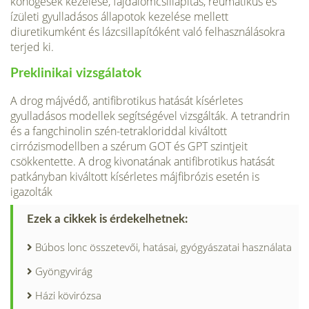
köhögések kezelése, fájdalom­csillapítás, reumatikus és
ízületi gyulladásos állapotok kezelése mellett
diuretikumként és lázcsillapítóként való felhasználásokra
terjed ki.
Preklinikai vizsgálatok
A drog májvédő, antifibrotikus hatását kísérletes
gyulladásos modellek segítségével vizs­gálták. A tetrandrin
és a fangchinolin szén-tetrakloriddal kiváltott
cirrózismodellben a szérum GOT és GPT szintjeit
csökkentette. A drog kivonatának antifibrotikus hatását
patkányban kiváltott kísérletes májfibrózis esetén is
igazolták
Ezek a cikkek is érdekelhetnek:
Búbos lonc összetevői, hatásai, gyógyászatai használata
Gyöngyvirág
Házi kövirózsa