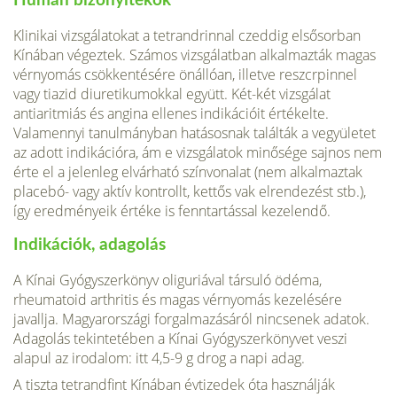
Humán bizonyítékok
Klinikai vizsgálatokat a tetrandrinnal czeddig elsősorban
Kínában végeztek. Számos vizs­gálatban alkalmazták magas
vérnyomás csökkentésére önállóan, illetve reszcrpinnel
vagy tiazid diuretikumokkal együtt. Két-két vizsgálat
antiaritmiás és angina ellenes indikációit értékelte.
Valamennyi tanulmányban hatásosnak találták a vegyületet
az adott indikációra, ám e vizsgálatok minősége sajnos nem
érte el a jelenleg elvárható színvonalat (nem alkal­maztak
placebó- vagy aktív kontrollt, kettős vak elrendezést stb.),
így eredményeik értéke is fenntartással kezelendő.
Indikációk, adagolás
A Kínai Gyógyszerkönyv oliguriával társuló ödéma,
rheumatoid arthritis és magas vérnyo­más kezelésére
javallja. Magyarországi forgalmazásáról nincsenek adatok.
Adagolás tekinte­tében a Kínai Gyógyszerkönyvet veszi
alapul az irodalom: itt 4,5-9 g drog a napi adag.
A tiszta tetrandfint Kínában évtizedek óta használják