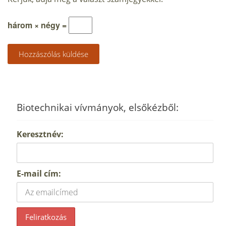
három × négy =
Biotechnikai vívmányok, elsőkézből:
Keresztnév:
E-mail cím: