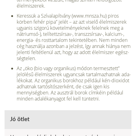
élelmiszerek.
Keressük a Szívalapítvány (www.mnsza.hu) piros
körben fehér pipa” jelét – az azt viselő élelmi­szerek
ugyanis szigorú követelmé­nyeknek felelnek meg a
nátrium­só-), telítettzsírsav-, transzzsírsav-, kalcium-,
energia- és rosttartalom tekintetében. Nem minden
cég használja azonban a jelzést, így an­nak hiánya nem
jelenti feltétlenül azt, hogy az adott élelmiszer egész­
ségtelen.
Az „öko (bio vagy organikus) mó­don termesztett”
jelölésű élelmisze­rek ugyancsak tartalmazhatnak ada­
lékokat. Az organikus borokhoz például kén-dioxidot
adhatnak tartósítószerként, de csak igen kis
mennyiségben. Az ausztrál borok címkéin például
minden adalékanya­got fel kell tüntetni.
Jó ötlet