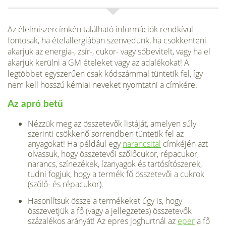
Az élelmiszercímkén található információk rendkívül
fontosak, ha ételallergiában szenvedünk, ha csökkenteni
akarjuk az energia-, zsír-, cukor- vagy sóbevitelt, vagy ha el
akarjuk kerülni a GM ételeket vagy az adalékokat! A
legtöbbet egyszerűen csak kódszámmal tüntetik fel, így
nem kell hosszú kémiai neveket nyomtatni a címkére.
Az apró betű
Nézzük meg az összetevők listáját, amelyen súly
szerinti csökkenő sorrendben tüntetik fel az
anyagokat! Ha például egy
narancsital
címkéjén azt
olvassuk, hogy összetevői szőlőcukor, répacukor,
narancs, színezékek, ízanyagok és tartósítószerek,
tudni fogjuk, hogy a termék fő összetevői a cukrok
(szőlő- és répacukor).
Hasonlítsuk össze a termékeket úgy is, hogy
összevetjük a fő (vagy a jellegzetes) összetevők
százalékos arányát! Az epres joghurtnál az
eper
a fő