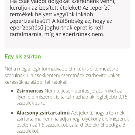
Ha csak valódi dolgokat szeretnénk venni,
kerüljük az ízesített ételeket! Az „eperízű”
termékek helyett vegyünk inkább
„eperízesítésűt”! A különbség az, hogy az
eperízesítésű joghurtnak epret is kell
tartalmaznia, míg az eperízűnek nem.
Egy kis zsírtan
Néha még a leginformatívabb címkék is értelmezésre
szorulnak. Ha csökkenteni szeretnénk zsír­bevitelünket,
keressük az alábbi feliratokat!
Zsírmentes
Nem teljesen pon­tos jelzés, mivel az
ilyen élelmisze­rek is tartalmazhatnak legfeljebb 0,15
százalék zsírt.
Alacsony zsírtartalmú
Azt je­lenti, hogy a termék
zsírtartalma nem haladja meg folyékony élelmi­szerek
esetén az 1,5 százalékot, szi­lárd ételeknél pedig a 3
százalékot.