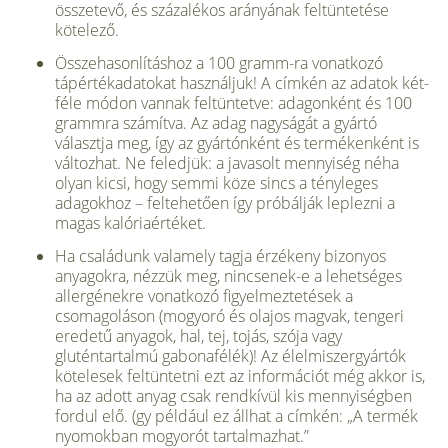
összetevő, és százalékos arányának feltüntetése
kötelező.
Összehasonlításhoz a 100 gramm-ra vonatkozó
tápértékadatokat használjuk! A címkén az adatok két-
féle módon vannak feltüntetve: adagonként és 100
grammra számítva. Az adag nagyságát a gyártó
választja meg, így az gyártónként és termékenként is
változhat. Ne feledjük: a javasolt mennyiség néha
olyan kicsi, hogy semmi köze sincs a tényleges
adagokhoz – feltehetően így próbálják leplezni a
magas kalóriaértéket.
Ha családunk valamely tagja érzékeny bizonyos
anyagokra, nézzük meg, nincsenek-e a lehetséges
allergénekre vonatkozó figyelmeztetések a
csomagoláson (mogyoró és olajos magvak, tengeri
eredetű anyagok, hal, tej, tojás, szója vagy
gluténtartalmú gabonafélék)! Az élelmiszergyártók
kötelesek feltüntetni ezt az információt még akkor is,
ha az adott anyag csak rendkívül kis mennyiségben
fordul elő. (gy például ez állhat a címkén: „A termék
nyomokban mogyorót tartalmazhat.”