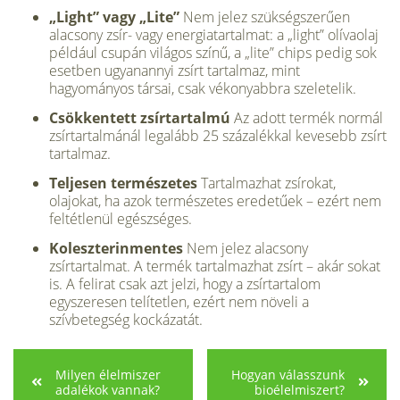
„Light” vagy „Lite”
Nem jelez szükségszerűen
alacsony zsír- vagy energiatartalmat: a „light” olívaolaj
például csupán világos színű, a „lite” chips pedig sok
esetben ugyanannyi zsírt tartalmaz, mint
hagyományos társai, csak vékonyabbra szeletelik.
Csökkentett zsírtartalmú
Az adott termék normál
zsírtartal­mánál legalább 25 százalékkal keve­sebb zsírt
tartalmaz.
Teljesen természetes
Tartal­mazhat zsírokat,
olajokat, ha azok természetes eredetűek – ezért nem
feltétlenül egészséges.
Koleszterinmentes
Nem jelez alacsony
zsírtartalmat. A termék tartalmazhat zsírt – akár sokat
is. A felirat csak azt jelzi, hogy a zsír­tartalom
egyszeresen telítetlen, ezért nem növeli a
szívbetegség kockázatát.
Milyen élelmiszer
Hogyan válasszunk
adalékok vannak?
bioélelmiszert?