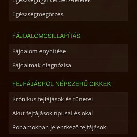
Egészségmegőrzés
FÁJDALOMCSILLAPÍTÁS
Fájdalom enyhítése
Fájdalmak diagnózisa
FEJFÁJÁSRÓL NÉPSZERŰ CIKKEK
Krónikus fejfájások és tünetei
Akut fejfájások típusai és okai
Rohamokban jelentkező fejfájások