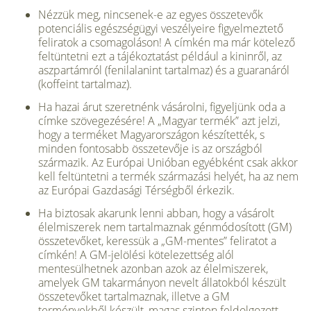
Nézzük meg, nincsenek-e az egyes összetevők
potenciális egészségügyi veszélyeire figyelmeztető
feliratok a csomagoláson! A címkén ma már kötelező
feltüntetni ezt a tájékoztatást például a kininről, az
aszpartámról (fenilalanint tartalmaz) és a guaranáról
(koffeint tartalmaz).
Ha hazai árut szeretnénk vásárolni, figyeljünk oda a
címke szövegezésére! A „Magyar termék” azt jelzi,
hogy a terméket Magyarországon készítették, s
minden fontosabb összetevője is az országból
származik. Az Európai Unióban egyébként csak akkor
kell feltüntetni a termék származási helyét, ha az nem
az Európai Gazdasági Térségből érkezik.
Ha biztosak akarunk lenni abban, hogy a vásárolt
élelmiszerek nem tartalmaznak génmódosított (GM)
összetevőket, keressük a „GM-mentes” feliratot a
címkén! A GM-jelölési kötelezettség alól
mentesülhetnek azonban azok az élelmiszerek,
amelyek GM takarmányon nevelt állatokból készült
összetevőket tartalmaznak, illetve a GM
terményekből készült, magas szinten feldolgozott