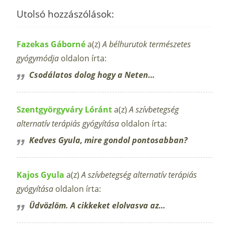
Utolsó hozzászólások:
Fazekas Gáborné
a(z)
A bélhurutok természetes
gyógymódja
oldalon írta:
Csodálatos dolog hogy a Neten…
Szentgyörgyváry Lóránt
a(z)
A szívbetegség
alternatív terápiás gyógyítása
oldalon írta:
Kedves Gyula, mire gondol pontosabban?
Kajos Gyula
a(z)
A szívbetegség alternatív terápiás
gyógyítása
oldalon írta:
Üdvözlöm. A cikkeket elolvasva az…