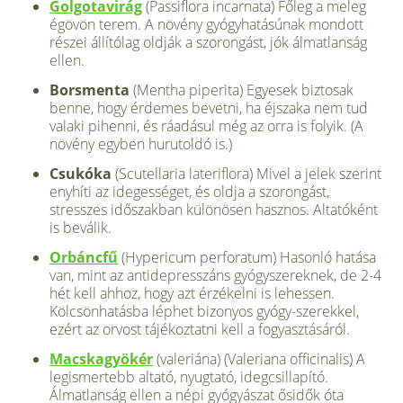
Golgotavirág
(Passiflora incarnata) Főleg a meleg
égövön terem. A növény gyógyhatásúnak mondott
részei állítólag oldják a szorongást, jók álmatlanság
ellen.
Borsmenta
(Mentha piperita) Egyesek biztosak
benne, hogy érdemes bevetni, ha éjszaka nem tud
valaki pihenni, és ráadásul még az orra is folyik. (A
növény egyben hurutoldó is.)
Csukóka
(Scutellaria lateriflora) Mivel a jelek szerint
enyhíti az idegességet, és oldja a szorongást,
stresszes időszakban különösen hasznos. Altatóként
is beválik.
Orbáncfű
(Hypericum perforatum) Hasonló hatása
van, mint az antidepresszáns gyógyszereknek, de 2-4
hét kell ahhoz, hogy azt érzékelni is lehessen.
Kölcsönhatásba léphet bizonyos gyógy-szerekkel,
ezért az orvost tájékoztatni kell a fogyasztásáról.
Macskagyökér
(valeriána) (Valeriana officinalis) A
legismertebb altató, nyugtató, idegcsillapító.
Álmatlanság ellen a népi gyógyászat ős­idők óta