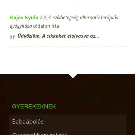
Kajos Gyula
a(z)
A szívbetegség alternatív terápiás
gyógyítása
oldalon írta:
Üdvözlöm. A cikkeket elolvasva az…
GYEREKEKNEK
Babaápolás