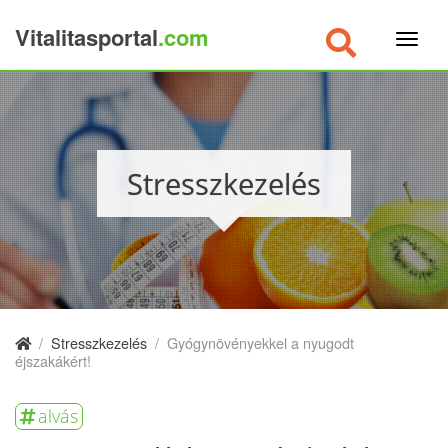
Vitalitasportal
.com
×
Stresszkezelés
/
Stresszkezelés
/
Gyógynövényekkel a nyugodt
éjszakákért!
alvás