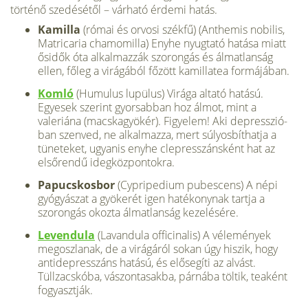
történő szedésétől – várható érdemi hatás.
Kamilla
(római és orvosi székfű) (Anthemis nobilis,
Matricaria chamomilla) Enyhe nyugtató hatása miatt
ősidők óta alkalmazzák szorongás és álmatlanság
ellen, főleg a virágából főzött kamillatea formájában.
Komló
(Humulus lupülus) Virága altató hatású.
Egyesek szerint gyorsab­ban hoz álmot, mint a
valeriána (macskagyökér). Figyelem! Aki depresszió­
ban szenved, ne alkalmazza, mert súlyosbíthatja a
tüneteket, ugyanis enyhe clepresszánsként hat az
elsőrendű idegközpontokra.
Papucskosbor
(Cypripedium pubescens) A népi
gyógyászat a gyökerét igen hatékonynak tartja a
szorongás okozta álmatlanság kezelésére.
Levendula
(Lavandula officinalis) A vélemények
megoszlanak, de a virá­gáról sokan úgy hiszik, hogy
antidepresszáns hatású, és elősegíti az alvást.
Tüllzacskóba, vászontasakba, párnába töltik, teaként
fogyasztják.