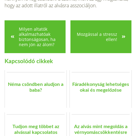
hogy az adott illat­ról az alvásra asszociáljon.
Milyen altatók
alkalmazhatóak
Mozgással a stressz
biztonságosan, ha
ellen!
nem jön az álom?
Kapcsolódó cikkek
Néma csöndben aludjon a
Fáradékonyság lehetséges
baba?
okai és megelőzése
Tudjon meg többet az
Az alvás mint megoldás a
alvással kapcsolatos
vérnyomáscsökkentésre