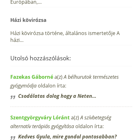
Európában,…
Házi kövirózsa
Házi kövirózsa történe, általános ismertetője A
házi…
Utolsó hozzászólások:
Fazekas Gáborné
a(z)
A bélhurutok természetes
gyógymódja
oldalon írta:
Csodálatos dolog hogy a Neten…
Szentgyörgyváry Lóránt
a(z)
A szívbetegség
alternatív terápiás gyógyítása
oldalon írta:
Kedves Gyula, mire gondol pontosabban?