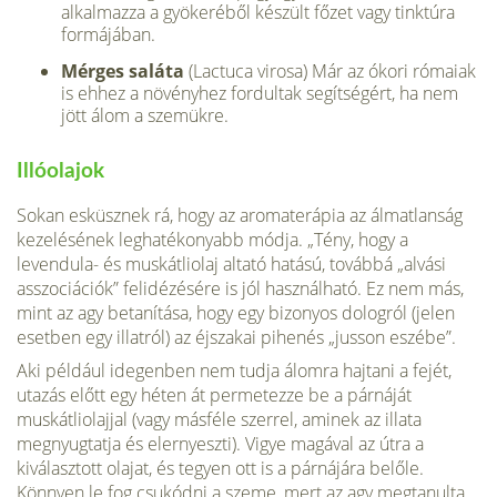
alkalmazza a gyökeréből készült főzet vagy tinktúra
formájában.
Mérges saláta
(Lactuca virosa) Már az ókori rómaiak
is ehhez a növény­hez fordultak segítségért, ha nem
jött álom a szemükre.
Illóolajok
Sokan esküsznek rá, hogy az aromaterá­pia az álmatlanság
kezelésének leghaté­konyabb módja. „Tény, hogy a
levendula- és muskátliolaj altató hatású, továbbá „alvási
asszociációk” felidézésére is jól használható. Ez nem más,
mint az agy betanítása, hogy egy bizonyos dologról (jelen
esetben egy illatról) az éjszakai pihenés „jusson eszébe”.
Aki például idegenben nem tudja álomra haj­tani a fejét,
utazás előtt egy héten át perme­tezze be a párnáját
muskátliolajjal (vagy másféle szerrel, aminek az illata
megnyugtat­ja és elernyeszti). Vigye magával az útra a
kiválasztott olajat, és tegyen ott is a párnájá­ra belőle.
Könnyen le fog csukódni a szeme, mert az agy megtanulta,