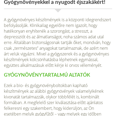
Gyógynövényekkel a nyugodt éjszakákért!
A gyógynövényes készítmények is a központi idegrendszert
befolyásolják. Klinikailag egyelőre nem igazolt, hogy
hatékonyan enyhítenék a szorongást, a stresszt, a
depressziót és az álmatlanságot, noha számos adat utal
erre. Általában biztonságosnak tartják őket, mondván, hogy
csak „természetes” anyagokat tartalmaznak, de azért nem
árt velük vigyázni. Mivel a gyógyszerek és a gyógynövényes
készítmények kölcsönhatásba léphetnek egymással,
együttes alkalmazásuk előtt kérje ki orvos véleményét.
GYÓGYNÖVÉNYTARTALMÚ ALTATÓK
Ezek a bio- és gyógynövényboltokban kapható
készítmények az alábbi gyógynövények valamelyikének
kivonatát tartalmazzák, olykor többfélét is, kombinált
formában. A megfelelő szer kiválasztása előtt ajánlatos
felkeresni egy szakembert, hogy kiderüljön, az Ön
esetében melyik gyógyfűtől – vagy melyek egy időben