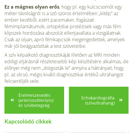
Ez a mágnes olyan erős
, hogy pl. egy kulcscsomót egy
méter távolságról is a szó szoros értelmében „kitép” az
ember kezéből, ezért pacemaker, fogászati
fémimplantátumok, ortopédiai protézisek vagy más fém
klipszek hordozása abszolút ellenjavallata a vizsgálatnak.
Csak az olyan, apró fémkapcsok megengedettek, amelyek
már jól beágyazódtak a test szöveteibe.
A szív képalkotó diagnosztikáját illetően az MRI minden
eddigi eljárásnál részletesebb kép készítésére alkalmas, de
előnyei még nem „dolgozták le” annyira a hátrányait, hogy
pl. az olcsó, mégis kiváló diagnosztikai értékű ultrahangot
felcseréljék vele.
Érelmeszesedés
Echokardiográfia
(arterioszklerózis)
(szívultrahang)
és szívbetegség
Kapcsolódó cikkek