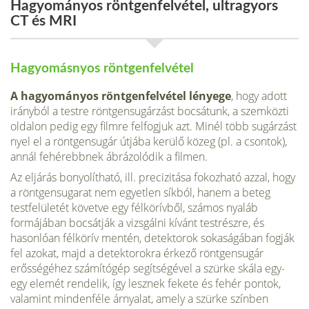
Hagyományos röntgenfelvétel, ultragyors
CT és MRI
Hagyomásnyos röntgenfelvétel
A hagyományos röntgenfelvétel lényege
, hogy adott
irányból a testre röntgensugárzást bocsátunk, a szemközti
oldalon pedig egy filmre felfogjuk azt. Minél több sugárzást
nyel el a röntgensugár útjába kerülő közeg (pl. a csontok),
annál fehérebbnek ábrázolódik a filmen.
Az eljárás bonyolítható, ill. precizitása fokozható azzal, hogy
a röntgensugarat nem egyetlen síkból, hanem a beteg
testfelületét követve egy félkörívből, számos nyaláb
formájában bocsátják a vizsgálni kívánt testrészre, és
hasonlóan félkörív mentén, detektorok sokaságában fogják
fel azokat, majd a detektorokra érkező röntgensugár
erősségéhez számítógép segítségével a szürke skála egy-
egy elemét rendelik, így lesznek fekete és fehér pontok,
valamint mindenféle árnyalat, amely a szürke színben