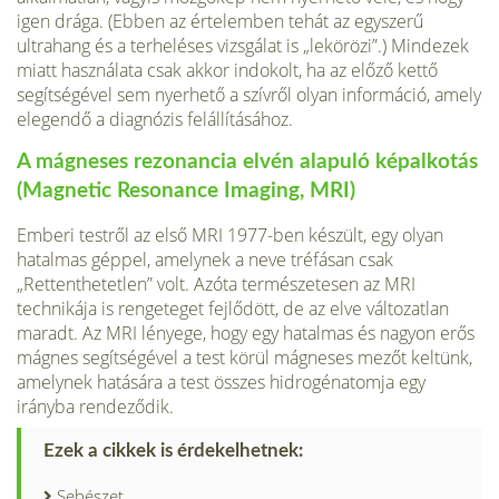
igen drága. (Ebben az értelemben tehát az egyszerű
ultrahang és a terheléses vizsgálat is „lekörözi”.) Mindezek
miatt használata csak akkor indokolt, ha az előző kettő
segítségével sem nyerhető a szívről olyan információ, amely
elegendő a diagnózis felállításához.
A mágneses rezonancia elvén alapuló képalkotás
(Magnetic Resonance Imaging, MRI)
Emberi testről az első MRI 1977-ben készült, egy olyan
hatalmas géppel, amelynek a neve tréfásan csak
„Rettenthetetlen” volt. Azóta természetesen az MRI
technikája is rengeteget fejlődött, de az elve változatlan
maradt. Az MRI lényege, hogy egy hatalmas és nagyon erős
mágnes segítségével a test körül mágneses mezőt keltünk,
amelynek hatására a test összes hidrogénatomja egy
irányba rendeződik.
Ezek a cikkek is érdekelhetnek:
Sebészet