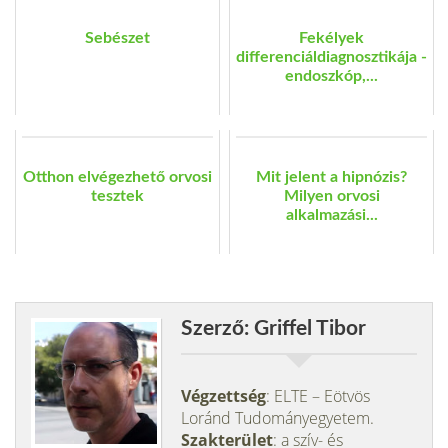
Sebészet
Fekélyek
differenciáldiagnosztikája -
endoszkóp,...
Otthon elvégezhető orvosi
Mit jelent a hipnózis?
tesztek
Milyen orvosi
alkalmazási...
Szerző: Griffel Tibor
Végzettség
: ELTE – Eötvös
Loránd Tudományegyetem.
Szakterület
: a szív- és