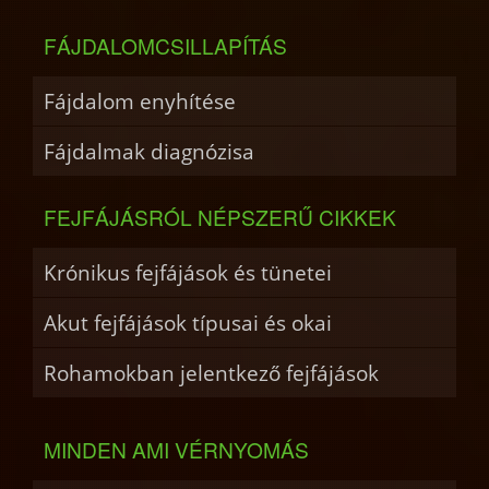
FÁJDALOMCSILLAPÍTÁS
Fájdalom enyhítése
Fájdalmak diagnózisa
FEJFÁJÁSRÓL NÉPSZERŰ CIKKEK
Krónikus fejfájások és tünetei
Akut fejfájások típusai és okai
Rohamokban jelentkező fejfájások
MINDEN AMI VÉRNYOMÁS