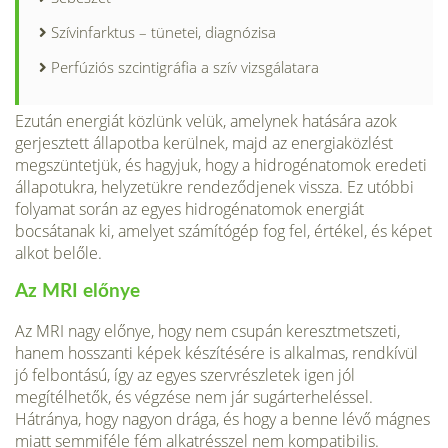
Szívinfarktus – tünetei, diagnózisa
Perfúziós szcintigráfia a szív vizsgálatara
Ezután energiát közlünk velük, amelynek hatására azok
gerjesztett állapotba kerülnek, majd az energiaközlést
megszüntetjük, és hagyjuk, hogy a hidrogénatomok eredeti
állapotukra, helyzetükre rendeződjenek vissza. Ez utóbbi
folyamat során az egyes hidrogénatomok energiát
bocsátanak ki, amelyet számítógép fog fel, értékel, és képet
alkot belőle.
Az MRI előnye
Az MRI nagy előnye, hogy nem csupán keresztmetszeti,
hanem hosszanti képek készítésére is alkalmas, rendkívül
jó felbontású, így az egyes szervrészletek igen jól
megítélhetők, és végzése nem jár sugárterheléssel.
Hátránya, hogy nagyon drága, és hogy a benne lévő mágnes
miatt semmiféle fém alkatrésszel nem kompatibilis.