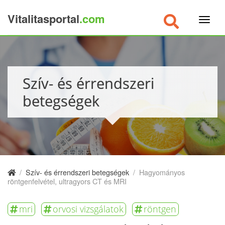
Vitalitasportal
.com
×
Szív- és érrendszeri
betegségek
/
Szív- és érrendszeri betegségek
/
Hagyományos
röntgenfelvétel, ultragyors CT és MRI
mri
orvosi vizsgálatok
röntgen