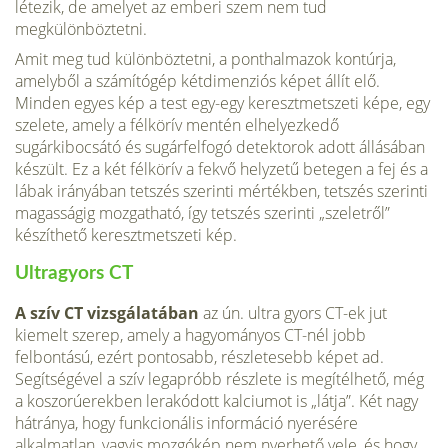
létezik, de amelyet az emberi szem nem tud
megkülönböztetni.
Amit meg tud különböztetni, a ponthalmazok kontúrja,
amelyből a számítógép kétdimenziós képet állít elő.
Minden egyes kép a test egy-egy keresztmetszeti képe, egy
szelete, amely a félkörív mentén elhelyezkedő
sugárkibocsátó és sugárfelfogó detektorok adott állásában
készült. Ez a két félkörív a fekvő helyzetű betegen a fej és a
lábak irányában tetszés szerinti mértékben, tetszés szerinti
magasságig mozgatható, így tetszés szerinti „szeletről”
készíthető keresztmetszeti kép.
Ultragyors CT
A szív CT vizsgálatában
az ún. ultra gyors CT-ek jut
kiemelt szerep, amely a hagyományos CT-nél jobb
felbontású, ezért pontosabb, részletesebb képet ad.
Segítségével a szív legapróbb részlete is megítélhető, még
a koszorúerekben lerakódott kalciumot is „látja”. Két nagy
hátránya, hogy funkcionális információ nyerésére
alkalmatlan, vagyis mozgókép nem nyerhető vele, és hogy