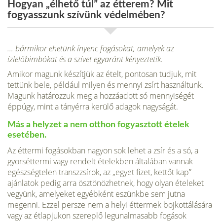
Hogyan „élhető túl” az étterem? Mit
fogyasszunk szívünk védelmében?
… bármikor ehetünk ínyenc fogásokat, amelyek az
ízlelőbimbókat és a szívet egyaránt kényeztetik.
Amikor magunk készítjük az ételt, pontosan tud­juk, mit
tettünk bele, például milyen és mennyi zsírt használtunk.
Magunk határozzuk meg a hoz­záadott só mennyiségét
éppúgy, mint a tányérra kerülő adagok nagyságát.
Más a helyzet a nem otthon fogyasztott ételek
esetében.
Az éttermi fogásokban nagyon sok lehet a zsír és a só, a
gyorséttermi vagy rendelt ételek­ben általában vannak
egészségtelen transzzsírok, az „egyet fizet, kettőt kap”
ajánlatok pedig arra ösztönözhetnek, hogy olyan ételeket
vegyünk, amelyeket egyébként eszünkbe sem jutna
megenni. Ezzel persze nem a helyi éttermek bojkottálá­sára
vagy az étlapjukon szereplő legunalmasabb fogások