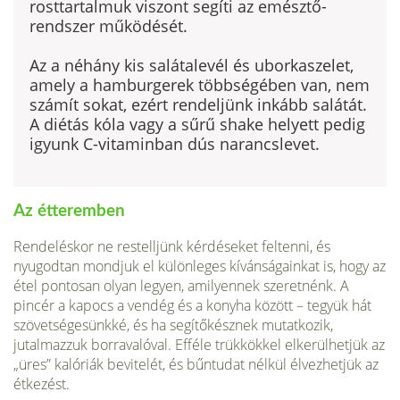
rosttartalmuk viszont segíti az emésztő­
rendszer működését.
Az a néhány kis salátalevél és uborkaszelet,
amely a hamburgerek többségében van, nem
számít sokat, ezért rendeljünk inkább salátát.
A diétás kóla vagy a sűrű shake helyett pedig
igyunk C-vitaminban dús narancslevet.
Az étteremben
Rendeléskor ne restelljünk kérdéseket feltenni, és
nyugodtan mondjuk el különleges kívánságainkat is, hogy az
étel pontosan olyan legyen, amilyennek szeretnénk. A
pincér a kapocs a vendég és a kony­ha között – tegyük hát
szövetségesünkké, és ha segítőkésznek mutatkozik,
jutalmazzuk borravaló­val. Efféle trükkökkel elkerülhetjük az
„üres” kalóriák bevitelét, és bűntudat nélkül élvezhetjük az
étkezést.