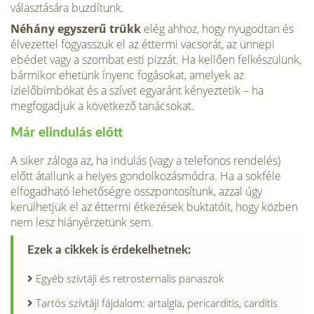
választására buzdítunk.
Néhány egyszerű trükk
elég ahhoz, hogy nyugod­tan és
élvezettel fogyasszuk el az éttermi vacsorát, az ünnepi
ebédet vagy a szombat esti pizzát. Ha kellően felkészülünk,
bármikor ehetünk ínyenc fogásokat, amelyek az
ízlelőbimbókat és a szívet egyaránt kényeztetik – ha
megfogadjuk a követ­kező tanácsokat.
Már elindulás előtt
A siker záloga az, ha indulás (vagy a telefonos rendelés)
előtt átallunk a helyes gondolkozásmód­ra. Ha a sokféle
elfogadható lehetőségre össz­pontosítunk, azzal úgy
kerülhetjük el az éttermi étkezések buktatóit, hogy közben
nem lesz hiány­érzetünk sem.
Ezek a cikkek is érdekelhetnek:
Egyéb szívtáji és retrosternalis panaszok
Tartós szívtáji fájdalom: artalgia, pericarditis, carditis