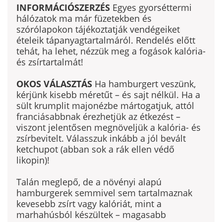
INFORMÁCIÓSZERZÉS
Egyes gyorséttermi
hálózatok ma már füzetekben és
szórólapokon tájékoztatják vendégeiket
ételeik tápanyag­tartalmáról. Rendelés előtt
tehát, ha lehet, néz­zük meg a fogások kalória-
és zsírtartalmát!
OKOS VÁLASZTÁS
Ha hamburgert veszünk,
kérjünk kisebb méretűt – és sajt nélkül. Ha a
sült krumplit majonézbe mártogatjuk, attól
franciásabbnak érezhetjük az étkezést –
viszont jelentősen megnöveljük a kalória- és
zsírbevitelt. Válasszuk inkább a jól bevált
ketchupot (abban sok a rák ellen védő
likopin)!
Talán meglepő, de a növényi alapú
hamburgerek semmivel sem tartalmaznak
kevesebb zsírt vagy kalóriát, mint a
marhahúsból készültek – maga­sabb