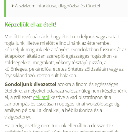
A szívizom infarktusa, diagnózisa és tünetei
Képzeljük el az ételt!
Mielőtt telefonálnánk, hogy ételt rendeljünk vagy asztalt
foglaljunk, illet­ve mielőtt elindulnánk az étterembe,
képzeljük ma­gunk elé a tányért. Gondolatban fussunk át az
ét­lapokon általában szereplő egészséges fogásokon -a
zöldségekkel megrakott, vékony tésztájú pizzán, a
különleges, pekándiós, ecetes öntetes zöldsalátán vagy az
ínycsiklandozó, roston sült halakon.
Gondoljunk élvezettel
azokra a finom és egészséges
ételekre, amelyeket odahaza valószínű­leg nem készítenénk
el, a grillezett
céklától
kezdve a vad pisztrángon át a
színpompás és csodásan ropogós kínai wokzöldségekig,
amilyen például a kínai kel, a bébikukorica és a
vízigesztenye.
Ha pedig esetleg nem tudunk ellenállni a desszertek