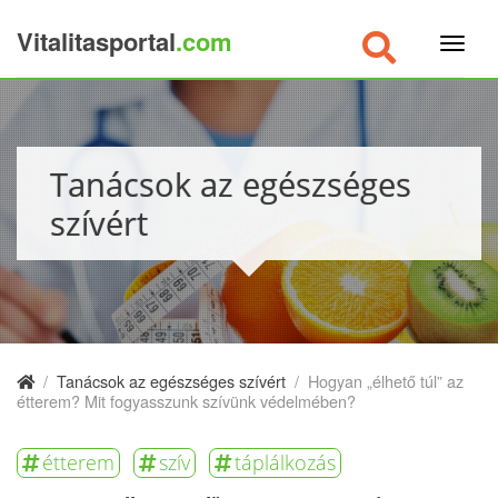
Vitalitasportal
.com
×
Tanácsok az egészséges
szívért
/
Tanácsok az egészséges szívért
/
Hogyan „élhető túl” az
étterem? Mit fogyasszunk szívünk védelmében?
étterem
szív
táplálkozás