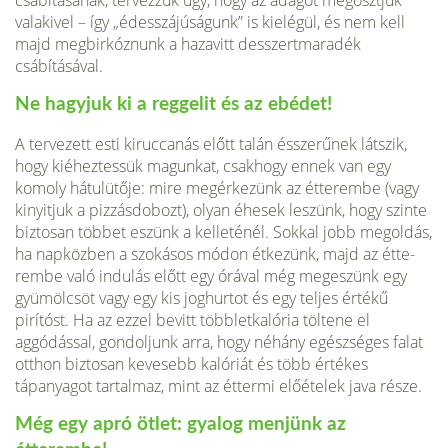
csábításának, tervezzük úgy, hogy az ada­got megosztjuk
valakivel – így „édesszájúságunk” is kielégül, és nem kell
majd megbirkóznunk a ha­zavitt desszertmaradék
csábításával.
Ne hagyjuk ki a reggelit és az ebédet!
A tervezett esti kiruccanás előtt talán ésszerűnek látszik,
hogy kiéheztessük magunkat, csakhogy en­nek van egy
komoly hátulütője: mire megérkezünk az étterembe (vagy
kinyitjuk a pizzásdobozt), olyan éhesek leszünk, hogy szinte
biztosan többet eszünk a kelleténél. Sokkal jobb megoldás,
ha nap­közben a szokásos módon étkezünk, majd az étte­
rembe való indulás előtt egy órával még meg­eszünk egy
gyümölcsöt vagy egy kis joghurtot és egy teljes értékű
pirítóst. Ha az ezzel bevitt több­letkalória töltene el
aggódással, gondoljunk arra, hogy néhány egészséges falat
otthon biztosan ke­vesebb kalóriát és több értékes
tápanyagot tartal­maz, mint az éttermi előételek java része.
Még egy apró ötlet: gyalog menjünk az