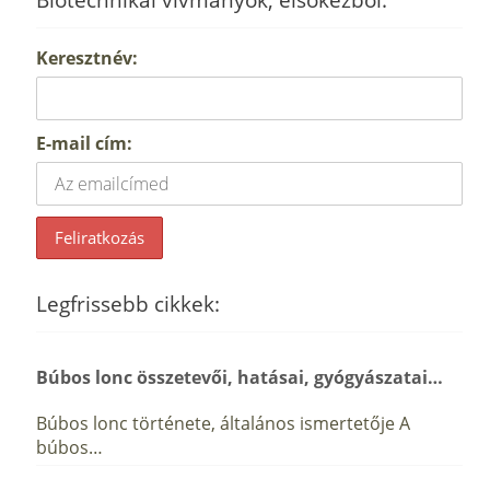
Keresztnév:
E-mail cím:
Legfrissebb cikkek:
Búbos lonc összetevői, hatásai, gyógyászatai…
Búbos lonc története, általános ismertetője A
búbos…