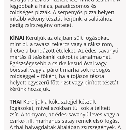
legjob­bak a halas, paradicsomos és
zöldséges pizzák. A serpenyős pizza helyett
inkább vékony tésztát kérjünk, a salátához
pedig zsírszegény öntetet.
KÍNAI
Kerüljük az olajban sült fogásokat,
mint pl. a tavaszi tekercs vagy a rákszirom,
illetve a bundázott ételeket. Az édes-savanyú
mártás 8 teáskanál cukrot is tartalmazhat.
Egészsége­sebb a csirke kesudióval vagy
borssal, vagy a párolt marha sok ropogós
zöldséggel – főként, ha a tojásos tészta
helyett egyszerű főtt rizst vagy pirított tésztát
kérünk hozzájuk.
THAI
Kerüljük a kókusztejjel készült
fogásokat, mivel azokban túl sok a telített
zsír. A tomyam, az édes-savanyú leves vagy a
csirke-, ill. marhahús satay remek első fogás.
A thai halvagdaltak általában zsírszegények. A