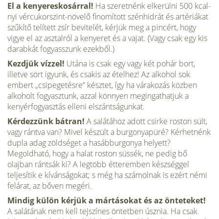
El a kenyereskosárral!
Ha szeretnénk elkerülni 500 kcal-
nyi vércukorszint-növelő finomított szén­hidrát és artériákat
szűkítő telített zsír bevitelét, kérjük meg a pincért, hogy
vigye el az asztalról a kenyeret és a vajat. (Vagy csak egy kis
darabkát fogyasszunk ezekből.)
Kezdjük vízzel!
Utána is csak egy vagy két po­hár bort,
illetve sört igyunk, és csakis az ételhez! Az alkohol sok
embert „csipegetésre” késztet, így ha várakozás közben
alkoholt fogyasztunk, azzal könnyen megingathatjuk a
kenyérfogyasztás elleni elszántságunkat.
Kérdezzünk bátran!
A salátához adott csirke roston sült,
vagy rántva van? Mivel készült a bur­gonyapüré? Kérhetnénk
dupla adag zöldséget a hasábburgonya helyett?
Megoldható, hogy a ha­lat roston süssék, ne pedig bő
olajban rántsák ki? A legtöbb étteremben készséggel
teljesítik e kíván­ságokat; s még ha számolnak is ezért némi
felárat, az bőven megéri.
Mindig külön kérjük a mártásokat és az önteteket!
A salátának nem kell tejszínes öntet­ben úsznia. Ha csak