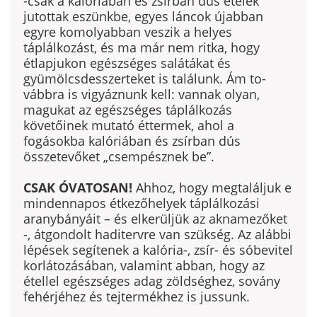
-csak a kalóriában és zsírban dús ételek
jutottak eszünkbe, egyes láncok újabban
egyre komo­lyabban veszik a helyes
táplálkozást, és ma már nem ritka, hogy
étlapjukon egészséges salátákat és
gyümölcsdesszerteket is találunk. Ám to­
vábbra is vigyáznunk kell: vannak olyan,
magu­kat az egészséges táplálkozás
követőinek muta­tó éttermek, ahol a
fogásokba kalóriában és zsírban dús
összetevőket „csempésznek be”.
CSAK ÓVATOSAN!
Ahhoz, hogy megtaláljuk e
mindennapos étkezőhelyek táplálkozási
arany­bányáit – és elkerüljük az aknamezőket
-, át­gondolt haditervre van szükség. Az alábbi
lépé­sek segítenek a kalória-, zsír- és sóbevitel
korlátozásában, valamint abban, hogy az
étellel egészséges adag zöldséghez, sovány
fehérjéhez és tejtermékhez is jussunk.