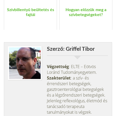
Szívbillentyű beültetés és
Hogyan előzzük meg a
fajtái
szívbetegségeket?
Szerző: Griffel Tibor
Végzettség
: ELTE – Eötvös
Loránd Tudományegyetem.
Szakterület
: a szív- és
érrendszeri betegségek,
gasztroenterológiai betegségek
és a légzőrendszeri betegségek.
Jelenleg reflexológus, életmód és
tanácsadó terapeuta
tanulmányokat is végzek.