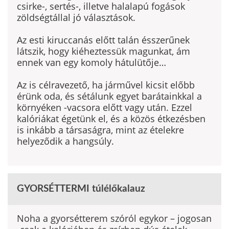
csirke-, sertés-, illet­ve halalapú fogások
zöldségtállal jó választások.
Az esti kiruccanás előtt talán ésszerűnek
látszik, hogy kiéheztessük magunkat, ám
ennek van egy komoly hátulütője…
Az is célravezető, ha járművel kicsit előbb
érünk oda, és sétálunk egyet barátainkkal a
környéken -vacsora előtt vagy után. Ezzel
kalóriákat égetünk el, és a közös étkezésben
is inkább a társaságra, mint az ételekre
helyeződik a hangsúly.
GYORSÉTTERMI túlélőkalauz
Noha a gyorsétterem szóról egykor – jogosan