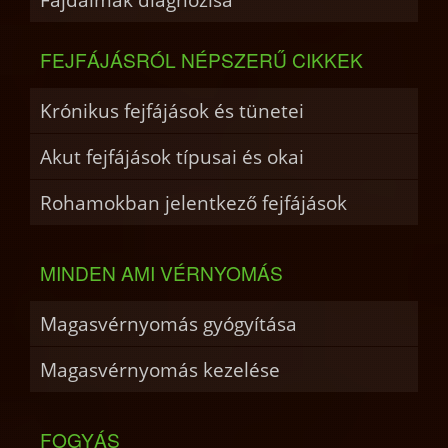
FEJFÁJÁSRÓL NÉPSZERŰ CIKKEK
Krónikus fejfájások és tünetei
Akut fejfájások típusai és okai
Rohamokban jelentkező fejfájások
MINDEN AMI VÉRNYOMÁS
Magasvérnyomás gyógyítása
Magasvérnyomás kezelése
FOGYÁS