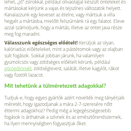
lehet, „jó” zsírokkal, például olívaolajjal készült önteteket és
mártásokat kérjünk a vajas és tejszínes változatok helyett.
Kanalaz­zunk egy keveset az ételre, vagy mártsuk a villa
hegyét a mártásba, mielőtt felszúrnánk rá egy falatot. Eleve
azzal számoljunk, hogy a mártás, illetve az öntet java része
meg fog maradni.
Válasszunk egészséges előételt!
Kerüljük az olyan,
kalóriadús előételeket, mint a pástétomok vagy az olajban
sült fogások. Sokkal jobban já­runk, ha valamilyen
gyümölcsös vagy zöldséges előételt kérünk, például
görögdinnyét
, zöldség­levest, salátát, illetve kagylót, rákot
vagy füstölt lazacot.
Mit tehetünk a túlméretezett adagokkal?
Tudjuk-e, hogy egyes gyártók azért növelték meg tányérjaik
méretét, hogy igazodjanak a mára 2-7-szeresére nőtt
éttermi adagokhoz? Pedig még a legegészségesebb
fogások is árthatnak a szívnek és az emésztőrendszernek,
ha ilyen mennyiségben fogyasztjuk őket.