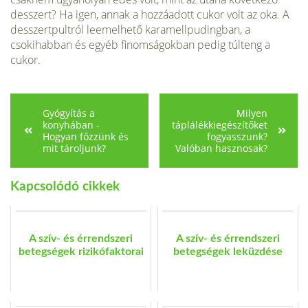
desszert? Ha igen, annak a hozzáadott cukor volt az oka. A
desszertpultról leemelhető kara­mellpudingban, a
csokihabban és egyéb finomságokban pedig túlteng a
cukor.
Gyógyítás a
Milyen
konyhában -
táplálékkiegészítőket
Hogyan főzzünk és
fogyasszunk?
mit tároljunk?
Valóban hasznosak?
Kapcsolódó cikkek
A szív- és érrendszeri
A szív- és érrendszeri
betegségek rizikófaktorai
betegségek leküzdése