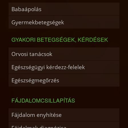
Babaápolás
Gyermekbetegségek
GYAKORI BETEGSÉGEK, KÉRDÉSEK
Orvosi tanácsok
Egészségügyi kérdezz-felelek
Egészségmegőrzés
FÁJDALOMCSILLAPÍTÁS
Fájdalom enyhítése
Fájdalmak diagnózisa