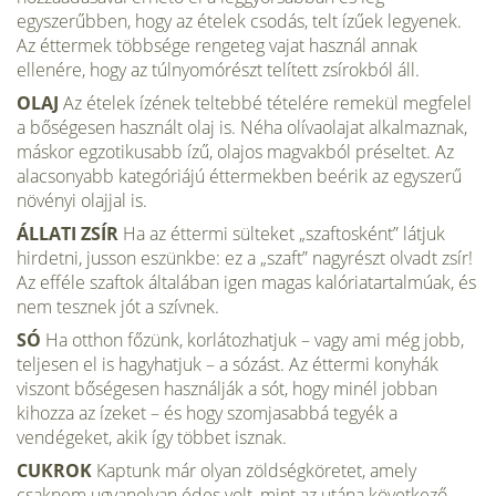
egyszerűbben, hogy az ételek csodás, telt ízűek legyenek.
Az éttermek többsége rengeteg vajat használ annak
ellenére, hogy az túlnyomórészt telített zsírokból áll.
OLAJ
Az ételek ízének teltebbé tételére remekül megfelel
a bőségesen használt olaj is. Néha olívaolajat alkalmaznak,
máskor egzotikusabb ízű, olajos magvakból préseltet. Az
alacsonyabb kategóriájú éttermek­ben beérik az egyszerű
növényi olajjal is.
ÁLLATI ZSÍR
Ha az éttermi sülteket „szaftosként” látjuk
hirdetni, jusson eszünkbe: ez a „szaft” nagyrészt olvadt zsír!
Az efféle szaftok általában igen magas kalóriatartalmúak, és
nem tesznek jót a szívnek.
SÓ
Ha otthon főzünk, korlátozhatjuk – vagy ami még jobb,
teljesen el is hagyhatjuk – a sózást. Az éttermi konyhák
viszont bőségesen használják a sót, hogy minél jobban
kihozza az ízeket – és hogy szomjasabbá tegyék a
vendégeket, akik így többet isznak.
CUKROK
Kaptunk már olyan zöldségköretet, amely
csaknem ugyanolyan édes volt, mint az utána következő