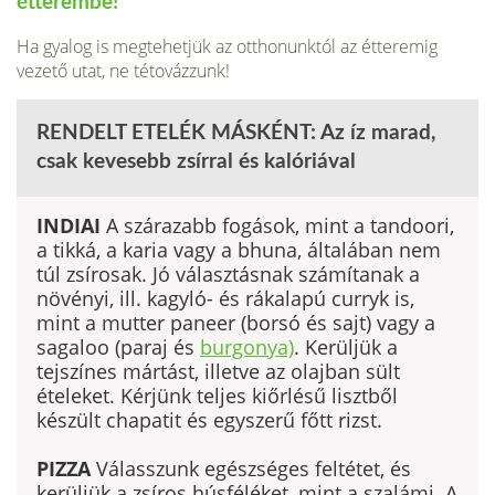
étterembe!
Ha gyalog is megtehetjük az ottho­nunktól az étteremig
vezető utat, ne tétovázzunk!
RENDELT ETELÉK MÁSKÉNT: Az íz marad,
csak kevesebb zsírral és kalóriával
INDIAI
A szárazabb fogások, mint a tandoori,
a tikká, a karia vagy a bhuna, általában nem
túl zsírosak. Jó választásnak számítanak a
növényi, ill. kagyló- és rákalapú curryk is,
mint a mutter paneer (borsó és sajt) vagy a
sagaloo (paraj és
burgonya)
. Kerüljük a
tejszínes mártást, illetve az olajban sült
ételeket. Kérjünk teljes kiőrlésű lisztből
készült chapatit és egyszerű főtt rizst.
PIZZA
Válasszunk egészséges feltétet, és
kerül­jük a zsíros húsféléket, mint a szalámi. A