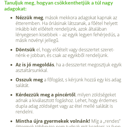
Tanuljuk meg, hogyan csökkent­hetjük a túl nagy
adagokat:
Nézzük meg
, mások mekkora adagokat kapnak az
étteremben. Ha óriásinak látszanak, a főétel helyett
inkább két előételt rendeljünk, azok általában
lényegesen kisebbek – az egyik legyen fehérjedús, a
másik növényi jellegű.
Döntsük
el, hogy előételt vagy desszertet szeret­
nénk-e jobban, és csak az egyikből rendeljünk.
Az is jó megoldás
, ha a desszertet megosztjuk egyik
asztaltársunkkal.
Osszuk meg
a főfogást, s kérjünk hozzá egy kis adag
salátát.
Kérdezzük meg a pincértől
, milyen zöldségeket
adnak a kiválasztott fogáshoz. Lehet, hogy érde­mes
dupla adag zöldséget vagy az étel mellé salá­tát is
rendelni.
Mintha újra gyermekek volnánk!
Míg a „ren­des”
éttermek többnyire nem tudnak mit kezdeni az ilyen