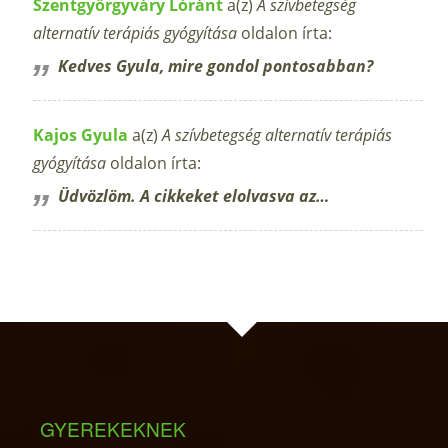
Szentgyörgyváry Lóránt
a(z)
A szívbetegség
alternatív terápiás gyógyítása
oldalon írta:
Kedves Gyula, mire gondol pontosabban?
Kajos Gyula
a(z)
A szívbetegség alternatív terápiás
gyógyítása
oldalon írta:
Üdvözlöm. A cikkeket elolvasva az…
GYEREKEKNEK