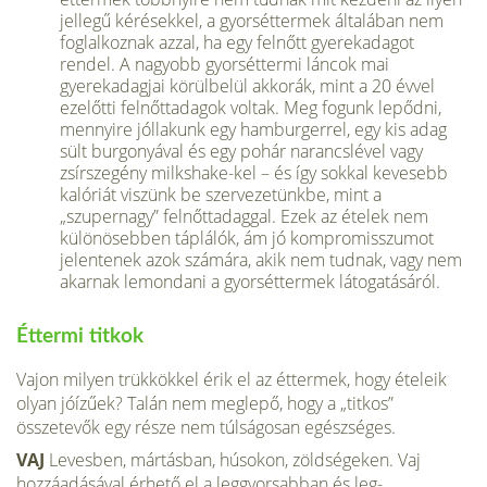
jellegű kérésekkel, a gyorséttermek általá­ban nem
foglalkoznak azzal, ha egy felnőtt gyerek­adagot
rendel. A nagyobb gyorséttermi láncok mai
gyerekadagjai körülbelül akkorák, mint a 20 évvel
ezelőtti felnőttadagok voltak. Meg fogunk lepődni,
mennyire jóllakunk egy hamburgerrel, egy kis adag
sült burgonyával és egy pohár narancslével vagy
zsírszegény milkshake-kel – és így sokkal kevesebb
kalóriát viszünk be szervezetünkbe, mint a
„szupernagy” felnőttadaggal. Ezek az ételek nem
különösebben táplálók, ám jó kompromisszumot
jelentenek azok számára, akik nem tudnak, vagy nem
akarnak lemondani a gyorséttermek látogatásáról.
Éttermi titkok
Vajon milyen trükkökkel érik el az éttermek, hogy ételeik
olyan jóízűek? Talán nem meglepő, hogy a „titkos”
összetevők egy része nem túlságosan egészséges.
VAJ
Levesben, mártásban, húsokon, zöldségeken. Vaj
hozzáadásával érhető el a leggyorsabban és leg­