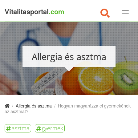
Vitalitasportal
.com
×
Allergia és asztma
/
Allergia és asztma
/
Hogyan magyarázza el gyermekének
az asztmát?
asztma
gyermek