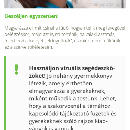
Beszéljen egyszerűen!
Magyarázza el, mit csinál a tüdő, hogyan telik meg levegővel
belégzéskor, majd azt is, mi történik, ha valaki asztmás,
miért érzi a tüde­jét „eldugultnak”, és miért nem működik
ez a szerve tökéletesen.
Használjon vizuális segédeszkö­
zöket!
Jó néhány gyermekkönyv
léte­zik, amely érthetően
elmagyarázza a gyerekeknek,
miként működik a testünk. Lehet,
hogy a szakorvosnál a témához
kapcsolódó tájékoztató füze­tek és
gyerekeknek szóló rajzos kiad­
ványok is vannak.