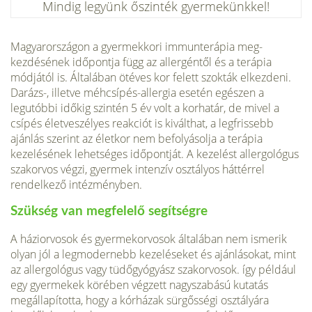
Mindig legyünk őszinték gyermekünkkel!
Magyarországon a gyermekkori immunterápia meg­
kezdésének időpontja függ az allergéntől és a terápia
módjától is. Általában ötéves kor felett szokták elkezde­ni.
Darázs-, illetve méhcsípés-allergia esetén egészen a
legutóbbi időkig szintén 5 év volt a korhatár, de mivel a
csípés életveszélyes reakciót is kiválthat, a legfrissebb
ajánlás szerint az életkor nem befolyásolja a terápia
kezelésének lehetséges időpontját. A kezelést allergológus
szakorvos végzi, gyermek intenzív osztályos hát­térrel
rendelkező intézményben.
Szükség van megfelelő segítségre
A háziorvosok és gyermekorvosok általában nem ismerik
olyan jól a legmodernebb kezeléseket és ajánlásokat, mint
az allergológus vagy tüdőgyógyász szakorvosok. így például
egy gyermekek körében végzett nagyszabású kutatás
megállapította, hogy a kórházak sürgősségi osztályára