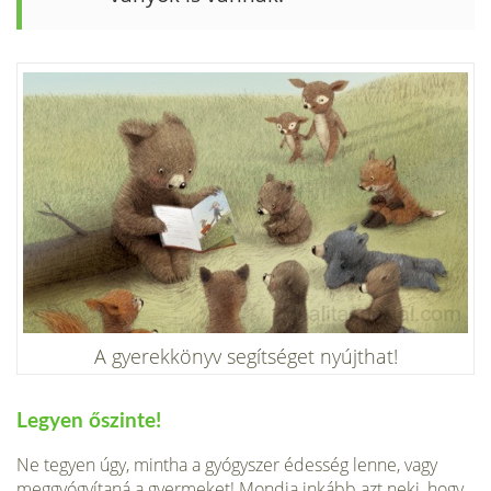
A gyerekkönyv segítséget nyújthat!
Legyen őszinte!
Ne tegyen úgy, mintha a gyógyszer édesség lenne, vagy
meggyógyítaná a gyermeket! Mondja inkább azt neki, hogy