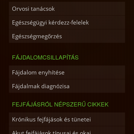
Orvosi tanácsok
Egészségügyi kérdezz-felelek
Egészségmegőrzés
FÁJDALOMCSILLAPÍTÁS
Fájdalom enyhítése
Fájdalmak diagnózisa
FEJFÁJÁSRÓL NÉPSZERŰ CIKKEK
Krónikus fejfájások és tünetei
Akut fejfájások típusai és okai