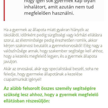
hogy igen sok gyermek kap olyan
inhalátort, amit azután nem tud
megfelelően használni.
Ha a gyermek az állapota miatt gyakran hiányzik az
iskolából, időnként pedig sürgősségi vagy kórházi ellátásra
szorul, az életminősége pedig érezhetően romlik, akkor
kérjen szakorvosi beutalót a gyennekorvosától! Elég nagy a
valószínűsége annak, hogy szakember segítsége kell ahhoz,
hogy a kezelés megfelelő legyen, és a gyermek állapota
javuljon.
Akár az orvosával, akár egy specialistával beszél, soha ne
feledje, hogy gyermeke állapotának a kezelése
csapatmunkát igényel!
Az alább felsorolt összes személy segítségére
szükség lesz ahhoz, hogy a gyermek megfelelő
ellátásban részesüljön: