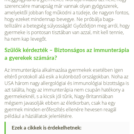
szerencsére manapság már vannak olyan gyógysze­rek,
amelyektől jobban fog működni a tüdeje, de nagyon fontos,
hogy ezeket mindennap bevegye. Ne próbálja baga­
tellizálni a betegség súlyosságát! Győ­ződjön meg arról, hogy
gyermeke is pontosan tisztában van azzal, mit kell tennie,
ha nem kap levegőt.
Szülők kérdezték – Biztonságos az immunterápia
a gyerekek számára?
Az immunterápia alkalmazása gyermekek esetében igen
eltérő protokoll alá esik a különböző országokban. Noha az
USA három nagy allergológiai és immunológiai bizottsága is
azt találta, hogy az immunterápia nem csupán hatékony a
gyermekeknél, s a kicsik jól tűrik, Nagy-Britanniában
mégsem javasolják ebben az élet­korban, csak ha egy
gyermek minden erőfeszítés ellené­re hevesen reagál
például a háziállatok jelenlétére.
Ezek a cikkek is érdekelhetnek: