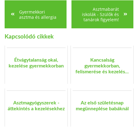
Asztmabarát
Gyermekkori
iskolák - Szülők és
asztma és allergia
tanárok figyelem!
Kapcsolódó cikkek
Étvágytalanság okai,
Kancsalság
kezelése gyermekkorban
gyermekkorban,
felismerése és kezelés...
Asztmagyógyszerek -
Az első születésnap
áttekintés a kezelésekhez
megünneplése babáknál