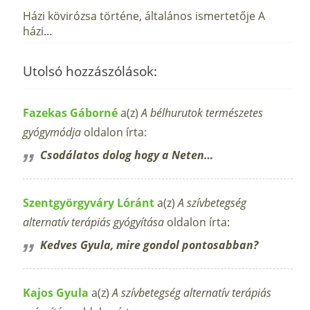
Házi kövirózsa történe, általános ismertetője A
házi…
Utolsó hozzászólások:
Fazekas Gáborné
a(z)
A bélhurutok természetes
gyógymódja
oldalon írta:
Csodálatos dolog hogy a Neten…
Szentgyörgyváry Lóránt
a(z)
A szívbetegség
alternatív terápiás gyógyítása
oldalon írta:
Kedves Gyula, mire gondol pontosabban?
Kajos Gyula
a(z)
A szívbetegség alternatív terápiás