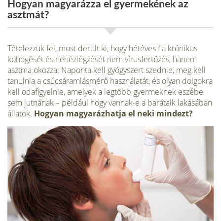
Hogyan magyarázza el gyermekének az
asztmát?
Tételezzük fel, most derült ki, hogy hétéves fia krónikus
köhögését és nehézlégzését nem vírusfertőzés, hanem
asztma okozza. Naponta kell gyógyszert szednie, meg kell
tanulnia a csúcsáramlásmérő használatát, és olyan dolgokra
kell odafigyelnie, amelyek a legtöbb gyermeknek eszébe
sem jutnának – például hogy vannak-e a ba­rátaik lakásában
állatok.
Hogyan magyarázhatja el neki mindezt?