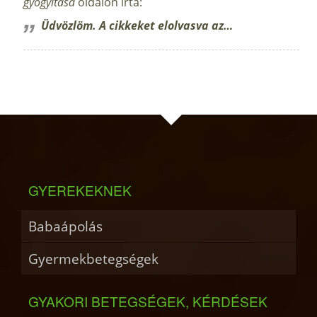
gyógyítása
oldalon írta:
Üdvözlöm. A cikkeket elolvasva az…
GYEREKEKNEK
Babaápolás
Gyermekbetegségek
GYAKORI BETEGSÉGEK, KÉRDÉSEK