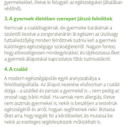
gyermekekkel, illetve ki felü­gyeli az egészségüket (általában
védőnő).
3. A gyermek életében szerepet játszó felnőttek
Nemcsak a családtagoknak, de gyermeke barátainak a
szüleitől kezdve a zongoratanárán át egészen az úszó­vagy
futballedzőjéig minden felnőttnek tudnia kell a gyermek
különleges egészség­ügyi szükségleteiről. Nagyon fontos,
hogy elbeszélgessen mindegyikükkel, és tájé­koztassa őket
a gyermek állapotával kapcsolatos főbb tudnivalókról.
4. A család
A modern egészségápolás egyik aranyszabálya a
felelősségvállalás. Az állapot kezelése elsősorban a család
dolga – a szülőké és persze a gyermeké is -, nem pedig az
orvosé vagy bárki másé. Ha vannak nem aller­giás, illetve
nem asztmás gyermekei is, nekik is beszéljen a testvérük
egészségéről és arról, hogyan segíthetnek neki. Biztassa
őket arra, hogy tegyék fel a kérdéseiket, és mutassa be
nekik az esetleges segédeszközök működését is.