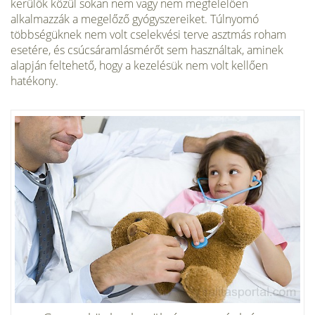
kerülők közül sokan nem vagy nem megfelelően
alkalmazzák a megelőző gyógyszereiket. Túlnyomó
többségüknek nem volt cselek­vési terve asztmás roham
esetére, és csúcsáramlásmérőt sem használtak, aminek
alapján feltehető, hogy a kezelésük nem volt kellően
hatékony.