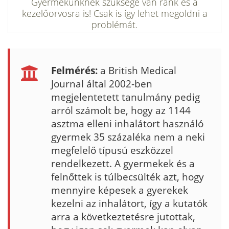
Gyermekünknek szüksége van ránk és a
kezelőorvosra is! Csak is így lehet megoldni a
problémát.
Felmérés:
a British Medical
Journal által 2002-ben
megjelentetett tanulmány pedig
arról számolt be, hogy az 1144
asztma elleni inhalátort használó
gyermek 35 százaléka nem a neki
megfelelő típusú eszközzel
rendelkezett. A gyermekek és a
felnőttek is túlbecsülték azt, hogy
mennyire képesek a gyerekek
kezelni az inhalátort, így a kutatók
arra a következte­tésre jutottak,