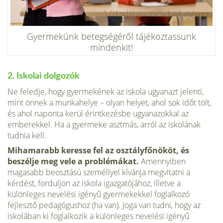
Gyermekünk betegségéről tájékoztassunk
mindenkit!
2. Iskolai dolgozók
Ne feledje, hogy gyermekének az iskola ugyanazt jelenti,
mint önnek a munkahelye – olyan helyet, ahol sok időt tölt,
és ahol naponta kerül érintkezésbe ugyanazokkal az
emberekkel. Ha a gyermeke asztmás, arról az isko­lának
tudnia kell.
Mihamarabb keresse fel az osztályfőnököt, és
beszélje meg vele a problémákat.
Amennyiben
magasabb beosztású személlyel kívánja megvitatni a
kérdést, forduljon az iskola igazgatójához, illetve a
különleges nevelési igényű gyermekekkel foglalkozó
fejlesztő pedagógushoz (ha van). Joga van tudni, hogy az
iskolában ki foglalkozik a különleges nevelési igényű