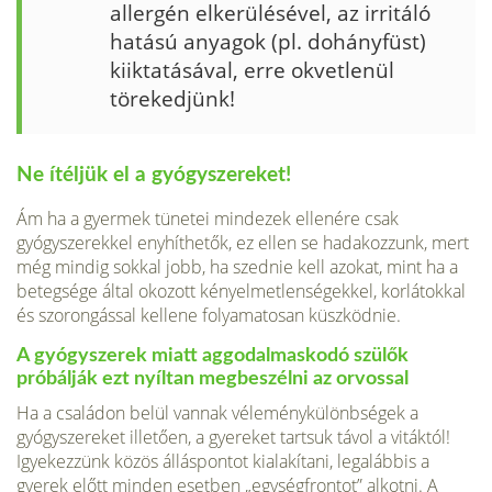
allergén elkerülésével, az irritáló
hatású anyagok (pl. dohányfüst)
kiiktatásával, erre okvetlenül
törekedjünk!
Ne ítéljük el a gyógyszereket!
Ám ha a gyermek tünetei mindezek ellenére csak
gyógyszerekkel enyhíthetők, ez ellen se hadakozzunk, mert
még mindig sokkal jobb, ha szednie kell azokat, mint ha a
betegsége által okozott kényelmetlenségekkel, korlátokkal
és szorongással kellene folyamatosan küszködnie.
A gyógyszerek miatt aggodalmaskodó szülők
próbálják ezt nyíltan megbeszélni az orvossal
Ha a családon belül vannak véleménykülönbségek a
gyógyszereket illetően, a gyereket tartsuk távol a vitáktól!
Igyekezzünk közös álláspontot kialakítani, legalábbis a
gyerek előtt minden esetben „egységfrontot” alkotni. A