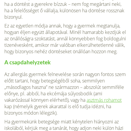
ha a dön­tést a gyerekre bízzuk – nem fog megártani neki,
ha a felelősséget ő vállalja, különösen ha döntése rossznak
bizonyul.
Ez az egyetlen módja annak, hogy a gyermek megtanulja,
hogyan éljen együtt állapotával. Mi­nél hamarabb kezdjük el
az önállóságra szokta­tást, annál könnyebben fog boldogulni
tizenéves­ként, amikor már valóban elkerülhetetlenné vá­lik,
hogy bizonyos nehéz döntéseket önállóan hozzon meg.
A csapdahelyzetek
Az allergiás gyermek felnevelése során nagyon fontos szem
előtt tartani, hogy betegségéből so­ha, semmilyen
„másodlagos haszna” ne származ­zon – abszolút semmiféle
előnye, pl. abból, ha ekcémája súlyosbodik (ami
vakarózással könnyen elérhető), vagy ha
asztmás rohamot
kap (némelyik gyerek akarattal is elő tudja idézni, ha
bizonyos módon lélegzik).
Ha gyermekünk betegsége miatt kénytelen hi­ányozni az
iskolából, kérjük meg a tanárát, hogy adjon neki külön házi