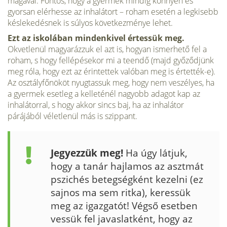
magával. Fontos, hogy a gyermek mindig könnyen és
gyorsan elérhesse az inhalátort – roham esetén a legki­sebb
késlekedésnek is súlyos következménye lehet.
Ezt az isko­lában mindenkivel értessük meg.
Okvetlenül magyarázzuk el azt is, hogyan ismerhető fel a
roham, s hogy fellépésekor mi a teendő (majd győződjünk
meg róla, hogy ezt az érintettek valóban meg is értették-e).
Az osztályfőnököt nyugtassuk meg, hogy nem veszélyes, ha
a gyermek esetleg a kelleténél nagyobb adagot kap az
inhalátorral, s hogy akkor sincs baj, ha az inhalátor
párájából véletlenül más is szippant.
Jegyezzük meg!
Ha úgy látjuk,
hogy a tanár hajlamos az asztmát
pszichés betegségként kezelni (ez
sajnos ma sem ritka), keressük
meg az igazgatót! Végső esetben
vessük fel javaslatként, hogy az