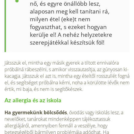
nő, és egyre önállóbb lesz,
alaposan meg kell tanítani rá,
milyen étel (eke)t nem
fogyaszthat, s ezeket hogyan
kerülje el! A nehéz helyzetekre
szerepjátékkal készít­sük föl!
Játsszuk el, mintha egy másik gyerek a tiltott ennivaló­ra
próbálná rábeszélni, s amikor visszautasítja, az gúnyosan ki­
kacagja. Játsszuk el azt is, mintha egy ételtől rosszullét fogná
el, és segítséget próbálna kérni, noha a körülötte lévők nem
ér­tik, mi baja, és nem is segítőkészek.
Az allergia és az iskola
Ha gyermekünk bölcsődés
, óvodás vagy iskolás lesz, a
nevelő­ket, tanárokat mindenképpen tájékoztassuk
allergiájáról, amennyiben fennáll a veszélye, hogy
betegségéből bármilyen problémája adódhat. Ha