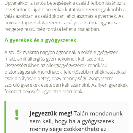
Ugyanakkor a tartós betegségek a család fel­bomlásához is
vezethetnek: újabb amerikai kutatások szerint gyakoribb a
válás azokban a családokban, ahol asztmás a gyermek. Az
orvosok tapasztalatai szerint a súlyos ekcéma ugyancsak
rengeteg feszültség forrása lehet a családban.
A gyerekek és a gyógyszerek
A szülők gyakran nagyon aggódnak a sokféle gyógyszer
miatt, amit allergiás gyermeküknek kell szednie.
Összességükben az allergiagyógyszerek rendkívül
biztonságosnak mondhatók, jelentősebb mellékhatásokkal
csak a súlyosan beteg, nagy mennyiségű gyógyszerre
szoruló gyerekek esetében kell számolni. Az ilyen gyerekek
fokozott orvosi felügyeletre szorulnak.
Jegyezzük meg!
Talán mondanunk
sem kell, hogy ha a gyógyszerek
mennyisége csökkenthető az