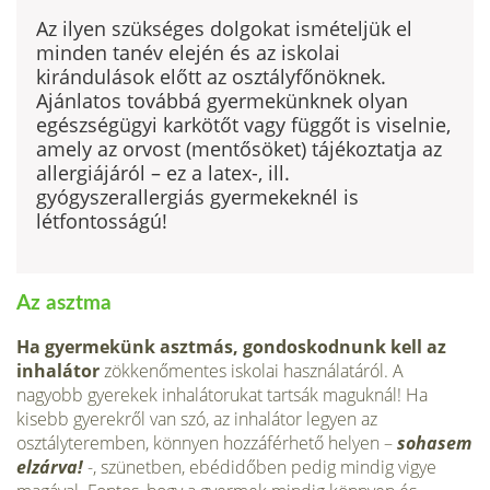
Az ilyen szükséges dolgokat ismételjük el
minden tanév elején és az iskolai
kirándulások előtt az osztályfőnöknek.
Ajánlatos továbbá gyermekünknek olyan
egészségügyi karkö­tőt vagy függőt is viselnie,
amely az orvost (mentősöket) tájékoztatja az
allergiájáról – ez a latex-, ill.
gyógyszerallergiás gyermekeknél is
létfontosságú!
Az asztma
Ha gyermekünk asztmás, gondoskodnunk kell az
inhalátor
zökkenőmentes iskolai használatáról. A
nagyobb gyerekek in­halátorukat tartsák maguknál! Ha
kisebb gyerekről van szó, az inhalátor legyen az
osztályteremben, könnyen hozzáférhető helyen –
sohasem
elzárva!
-, szünetben, ebédidőben pedig mindig vigye