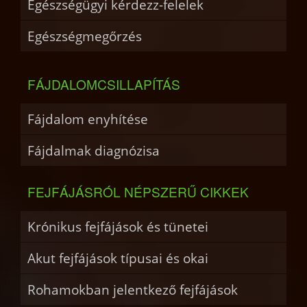
Egészségügyi kérdezz-felelek
Egészségmegőrzés
FÁJDALOMCSILLAPÍTÁS
Fájdalom enyhítése
Fájdalmak diagnózisa
FEJFÁJÁSRÓL NÉPSZERŰ CIKKEK
Krónikus fejfájások és tünetei
Akut fejfájások típusai és okai
Rohamokban jelentkező fejfájások