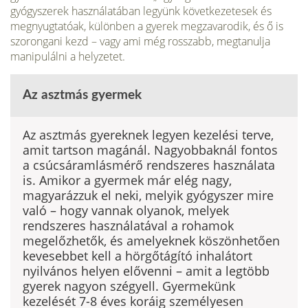
gyógyszerek használatában legyünk következetesek és
megnyugtatóak, különben a gyerek megzavarodik, és ő is
szorongani kezd – vagy ami még rosszabb, megtanulja
manipulálni a helyzetet.
Az asztmás gyermek
Az asztmás gyereknek legyen kezelési terve,
amit tartson magánál. Nagyobbaknál fontos
a csúcsáramlásmérő rendszeres használata
is. Amikor a gyermek már elég nagy,
magyarázzuk el neki, melyik gyógyszer mire
való – hogy vannak olyanok, melyek
rendszeres használatával a rohamok
megelőzhetők, és amelyeknek köszönhetően
kevesebbet kell a hörgőtágító inhalátort
nyilvános helyen elővenni – amit a legtöbb
gyerek nagyon szégyell. Gyermekünk
kezelését 7-8 éves koráig személyesen