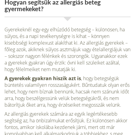
Hogyan segítsük az allergiás beteg
gyermekeket?
Gyerekeknél egy-egy elhúzódó betegség – különösen, ha
súlyos, és a napi tevékenységre is kihat – könnyen
kisebbségi komplexust alakíthat ki. Az allergiás gyerekek –
főleg azok, akiknek súlyos asztmájuk vagy ételallergiájuk van
– sokszor nagyon félénkek és szorongók. Ugyanakkor ezek
a gyerekek gyakran úgy érzik: óvni kell szüleiket azáltal,
hogy félelmeiket nem mutatják ki.
A gyerekek gyakran hiszik azt is
, hogy betegsé­gük
büntetés valamilyen rosszaságukért. Bűntudatuk olyan erős
lehet, hogy nem bíznak bennünk, hacsak nem szánunk időt
arra, hogy beszélgessünk velük betegségükről, és nem
báto­rítjuk őket arra, hogy érzéseiket megosszák ve­lünk.
Az allergiás gyerekek számára az egyik legér­tékesebb
segítség az, ha önbizalmukat erősítjük. Ez különösen akkor
fontos, amikor iskolába kez­denek járni, mert ott már
komolyabban kell alkalmazkodniuk a többiekhez, s meg