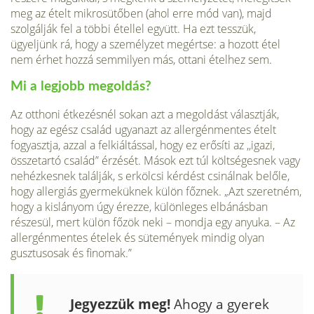
meg az ételt mikrosütőben (ahol erre mód van), majd
szolgálják fel a többi étellel együtt. Ha ezt tesszük,
ügyeljünk rá, hogy a személyzet megértse: a hozott étel
nem érhet hozzá semmilyen más, ottani ételhez sem.
Mi a legjobb megoldás?
Az otthoni étkezésnél sokan azt a megoldást választják,
hogy az egész család ugyanazt az allergénmentes ételt
fogyasztja, azzal a felkiáltással, hogy ez erősíti az ,,igazi,
összetartó csaIád” érzését. Mások ezt túl költségesnek vagy
nehézkesnek találják, s erkölcsi kérdést csinálnak belőle,
hogy allergiás gyermeküknek külön főznek. „Azt szeretném,
hogy a kislányom úgy érezze, különleges elbánásban
részesül, mert külön főzök neki – mondja egy anyuka. – Az
allergénmentes ételek és sütemények mindig olyan
gusztusosak és finomak.”
Jegyezzük meg!
Ahogy a gyerek