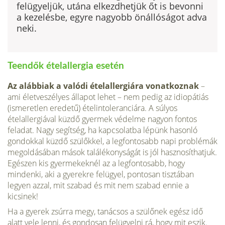
felügyeljük, utána elkezdhetjük őt is bevonni
a kezelésbe, egyre nagyobb önállóságot adva
neki.
Teendők ételallergia esetén
Az alábbiak a valódi ételallergiára vonatkoznak
–
ami életveszélyes állapot lehet – nem pedig az idiopátiás
(ismeretlen eredetű) ételintoleranciára. A súlyos
ételallergiával küzdő gyermek védelme nagyon fontos
feladat. Nagy segítség, ha kapcsolatba lépünk hasonló
gondokkal küzdő szülőkkel, a legfontosabb napi problémák
megoldásában mások találékonyságát is jól hasznosíthatjuk.
Egészen kis gyermekeknél az a legfontosabb, hogy
mindenki, aki a gyerekre felügyel, pontosan tisztában
legyen azzal, mit szabad és mit nem szabad ennie a
kicsinek!
Ha a gyerek zsúrra megy, tanácsos a szülőnek egész idő
alatt vele lenni, és gondosan felügyelni rá, hogy mit eszik.