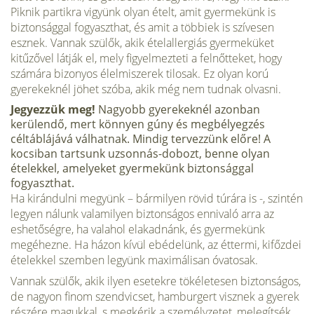
Piknik partikra vigyünk olyan ételt, amit gyermekünk is
biztonsággal fogyaszthat, és amit a többiek is szívesen
esznek. Vannak szü­lők, akik ételallergiás gyermeküket
kitűzővel látják el, mely figyelmezteti a felnőtteket, hogy
számára bizonyos élelmiszerek tilosak. Ez olyan korú
gyerekeknél jöhet szóba, akik még nem tudnak olvasni.
Jegyezzük meg!
Nagyobb gyerekeknél azonban
kerülendő, mert könnyen gúny és megbélyegzés
céltáblájává válhatnak. Mindig tervezzünk előre! A
kocsiban tartsunk uzsonnás-dobozt, benne olyan
ételekkel, amelyeket gyermekünk biztonsággal
fogyaszthat.
Ha kirándulni megyünk – bármilyen rövid túrára is -, szintén
legyen nálunk valamilyen biztonságos ennivaló arra az
eshetőségre, ha valahol elakadnánk, és gyermekünk
megéhezne. Ha házon kívül ebédelünk, az éttermi, kifőzdei
ételekkel szemben legyünk maximálisan óvatosak.
Vannak szülők, akik ilyen esetekre tökéletesen biztonsá­gos,
de nagyon finom szendvicset, hamburgert visznek a gye­rek
részére magukkal, s megkérik a személyzetet, melegítsék