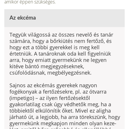
amikor éppen szükséges.
Az ekcéma
Tegyük világossá az összes nevelő és tanár
számára, hogy a bőrkiütés nem fertőző, és
hogy ezt a többi gyerekkel is meg kell
értetniük. A tanároknak oda kell figyelniük
arra, hogy emiatt gyermekünk ne legyen
kitéve bántó megjegyzéseknek,
csúfolódásnak, megbélyegzésnek.
Sajnos az ekcémás gyerekek nagyon
fogékonyak a fertőzé­sekre, pl. az ótvarra
(impetigo) – az ilyen fertőzések­től
gyakorlatilag csak úgy védhetők meg, ha a
többiektől elkü­lönítik őket. Mivel ez aligha
járható út, a legjobb, ha arra törekszünk, hogy
gyermekünk megkapjon minden olyan keze­