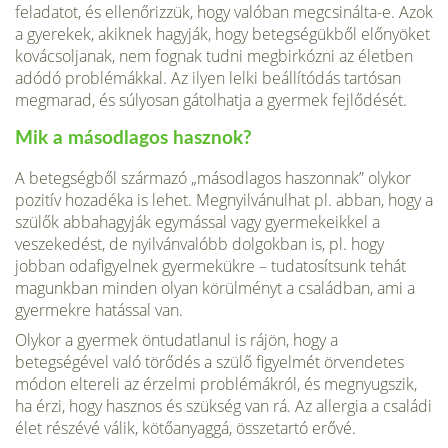
feladatot, és ellenőrizzük, hogy valóban megcsinálta-e. Azok
a gyerekek, akiknek hagyják, hogy betegségükből előnyöket
kovácsoljanak, nem fognak tudni megbirkóz­ni az életben
adódó problémákkal. Az ilyen lelki beállítódás tartósan
megmarad, és súlyosan gátolhatja a gyermek fejlődését.
Mik a másodlagos hasznok?
A betegségből származó „másodlagos haszon­nak” olykor
pozitív hozadéka is lehet. Megnyil­vánulhat pl. abban, hogy a
szülők abbahagyják egymással vagy gyermekeikkel a
veszekedést, de nyilvánvalóbb dolgokban is, pl. hogy
jobban oda­figyelnek gyermekükre – tudatosítsunk tehát
magunkban minden olyan körülményt a család­ban, ami a
gyermekre hatással van.
Olykor a gyermek öntudatlanul is rájön, hogy a
betegségével való törődés a szülő figyelmét örvendetes
módon eltereli az érzelmi problémák­ról, és megnyugszik,
ha érzi, hogy hasznos és szükség van rá. Az allergia a családi
élet részévé válik, kötőanyaggá, összetartó erővé.