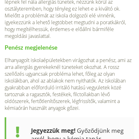
lépnek fel nála allergiás tünetek, nézzünk körül az
osztályteremben, hogy tényleg ez lehet-e a kiváltó ok.
Mielőtt a problémát az iskola dolgozói elé vinnénk,
igyekezzünk a lehető legtöbbet megtudni a poratkákról,
hogy megítélhessük, érdemes-e előállni bármiféle
megoldási javaslattal.
Penész megjelenése
Elhanyagolt iskolaépületekben virágozhat a penész, ami az
arra allergiás gyerekeknél tüneteket okozhat. A rossz
szellőzés ugyancsak probléma lehet, főleg az olyan
iskolákban, ahol az ablakok nem nyithatók. Az iskolában
gyakrabban előforduló irritáló hatású vegyületek közé
tartoznak a ragasztók, festékek, filctollakban lévő
oldószerek, fertőtlenítőszerek, légfrissítők, valamint a
kémiaórán használt anyagok gőzei.
Jegyezzük meg!
Győződjünk meg
arról, hogy a kémia tanár