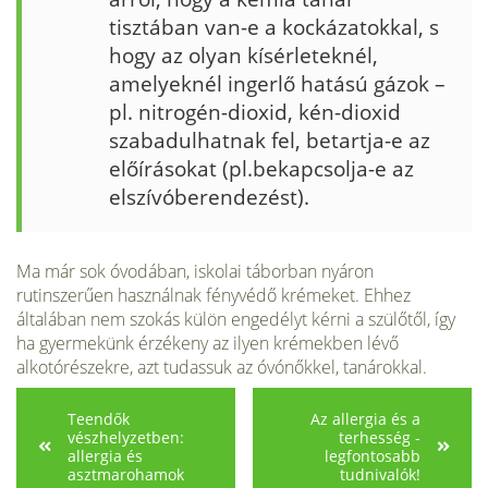
tisztában van-e a kockázatokkal, s
hogy az olyan kísérleteknél,
amelyeknél ingerlő hatású gázok –
pl. nitrogén-dioxid, kén-dioxid
szabadulhatnak fel, betartja-e az
előírásokat (pl.bekapcsolja-e az
elszívóberendezést).
Ma már sok óvodában, iskolai táborban nyáron
rutinszerűen használnak fényvédő krémeket. Ehhez
általában nem szokás külön engedélyt kérni a szülőtől, így
ha gyermekünk érzékeny az ilyen krémekben lévő
alkotórészekre, azt tudassuk az óvónőkkel, tanárokkal.
Teendők
Az allergia és a
vészhelyzetben:
terhesség -
allergia és
legfontosabb
asztmarohamok
tudnivalók!