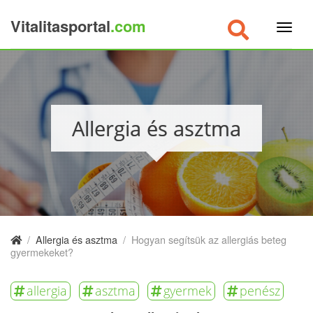
Vitalitasportal
.com
×
Allergia és asztma
/
Allergia és asztma
/
Hogyan segítsük az allergiás beteg
gyermekeket?
allergia
asztma
gyermek
penész