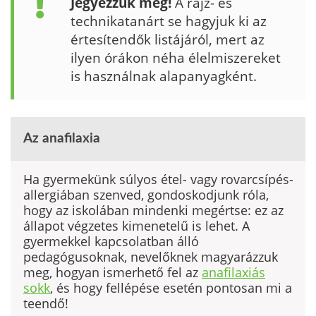
Jegyezzük meg!
A rajz- és
technikatanárt se hagyjuk ki az
értesítendők listá­járól, mert az
ilyen órákon néha élelmiszereket
is használnak alapanyagként.
Az anafilaxia
Ha gyermekünk súlyos étel- vagy rovarcsípés-
allergiában szen­ved, gondoskodjunk róla,
hogy az iskolában mindenki megért­se: ez az
állapot végzetes kimenetelű is lehet. A
gyermekkel kapcsolatban álló
pedagógusoknak, nevelőknek magyarázzuk
meg, hogyan ismerhető fel az
anafilaxiás
sokk
, és hogy fellépé­se esetén pontosan mi a
teendő!