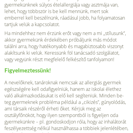
gyermekünknek súlyos ételallergiája vagy asztmája van,
lehet, hogy többször is be kell mennünk, mert sok
emberrel kell beszélnünk, ráadásul jobb, ha folyama­tosan
tartjuk velük a kapcsolatot.
Ha mindehhez nem érzünk erőt vagy nem a mi „stílusunk”,
akkor gyermekünk érdekében próbáljunk más módot
találni arra, hogy hatékonyabb és ma­gabiztosabb viszonyt
alakítsunk ki velük. Keressünk föl tanács­adó szolgálatot,
vagy vegyünk részt megfelelő felkészítő tanfo­lyamon!
Figyelmeztessünk!
A nevelőknek, tanároknak nemcsak az allergiás gyermek
egészségére kell odafigyelniük, hanem az iskolai élet­hez
való alkalmazkodásukat is elő kell segíteniük. Minden be­
teg gyermeknek probléma például a „cikizés”, gúnyolódás,
ami társaik részéről érheti őket. Kérjük meg az
osztályfőnököt, hogy ilyen szempontból is figyeljen oda
gyermekünkre – pl. gondoskodjon róla, hogy az inhalátorát
feszélyezettség nélkül használhassa a többiek jelenlétében,