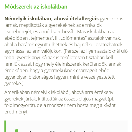
Módszerek az iskolákban
Némelyik iskolában, ahová ételallergiás
gyerekek is
járnak, megtiltották a gyerekek­nek az ennivalók
csereberéjét, és a módszer bevált. Más isko­lákban az
ebédlőben „tejmentes”, ill. „diómentes” asztalok vannak,
ahol a barátok együtt ülhetnek és baj nélkül osztoz­hatnak
egymással az ennivalójukon. (Persze, az ilyen asztalok­nál ülő
többi gyerek anyukáinak is tökéletesen tisztában kell
lenniük azzal, hogy mely élelmiszerek kerülendők, annak
érdekében, hogy a gyermeküknek csomagolt ebéd
ugyanolyan biztonságos legyen, mint a veszélyeztetett
gyereké.)
Ameriká­ban némelyik iskolából, ahová arra érzékeny
gyerekek jár­tak, kitiltották az összes olajos magvat (pl.
földimogyorót), de a módszer nem hozta meg a kívánt
eredményt.