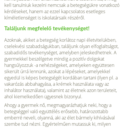
kell tanul­niuk kezelni nemcsak a betegségükre vonatkozó
kérdéseket, hanem az ezzel kapcsolatos esetleges
kíméletlenséget is iskolatársaik részéről.
Találjunk megfelelő tevékenységet!
Azoknak, akiket a betegség korlátoz napi élet­vitelükben,
cselekvési szabadságukban, találjunk olyan elfoglaltságot,
szabadidős tevékenységet, amelyben jeleskedhetnek. A
gyermekkel beszél­getve mindig a pozitív dolgokat
hangsúlyozzuk -a nehézségeket, amelyeken együttesen
sikerült úrrá lennünk, azokat a lépéseket, amelyekkel
egyedül is képes betegségét kordában tartani (ilyen pl. a
vakarózás abbahagyása, a krémek használata vagy az
inhalátor használata), vala­mint az életnek azon területeit,
ahol kiemelke­dően ügyesnek bizonyul.
Ahogy a gyermek nő, megmagyarázhatjuk neki, hogy a
betegséggel va­ló együttélés erősebb, határozottabb
emberré ne­veli, olyanná, aki az élet bármely kihívásával
szembe tud nézni. Egyértelműen mutassuk ki, milyen