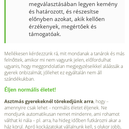
megválasztásában legyen kemény
és hatá­rozott, és részesítse
előnyben azokat, akik kellően
érzékenyek, megértőek és
támogatóak.
Melléke­sen kérdezzünk rá, mit mondanak a tanárok és más
felnőttek, amikor mi nem vagyunk jelen, előfordulhat
ugyanis, hogy meggondolatlan megjegyzéseikkel aláássák a
gyerek önbizalmát, jólle­het ez egyáltalán nem áll
szándékukban.
Éljen normális életet!
Asztmás gyerekeknél törekedjünk arra
, hogy –
amennyire csak lehet – normális életet éljenek. Ne
mondjunk automatikusan nemet mindenre, ami rohamot
válthat ki nála – pl. arra, ha hideg időben futkározni akar a
ház körül. Apró kocká­zatokat vállalnunk kell, s olykor jobb,