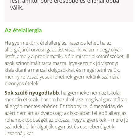
lést, amitől bőre erősebbé és ellenállóbbá
válik.
Az ételallergia
Ha gyermekünk ételallergiás, hasznos lehet, ha az
allergiájáról orvosi igazolást viszünk, valamint egy olyan
listát, amely a problematikus élelmiszer-alkotórészeket, ill.
azok szinonimá­it tartalmazza. Igyekezzünk jó viszonyt
kialakítani a menzai dolgozókkal, és megértetni velük,
mennyire ve­szélyesek lehetnek gyermekünk számára
bizonyos ételek.
Sok szülő nyugodtabb
, ha gyermeke nem az iskolai
menzán étkezik, hanem hazulról visz magával garantáltan
allergén-mentes ebédet. Ez többnyire jó megoldás, de
azért nem árt az óvatosság: az iskolában fellépő allergiás
rohamok többségét az okozza, hogy a gyerekek – merő jó
szándékból kínálgatják egymást és csereberélgetik
uzsonnájukat.