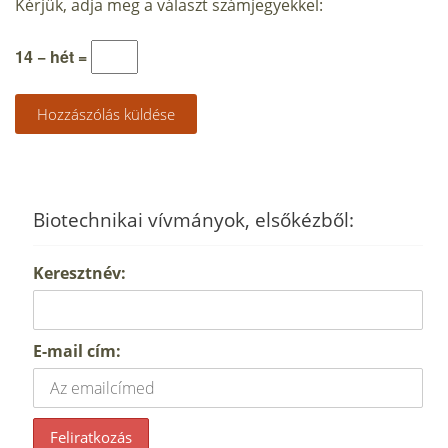
Kérjük, adja meg a választ számjegyekkel:
14 − hét =
Biotechnikai vívmányok, elsőkézből:
Keresztnév:
E-mail cím: