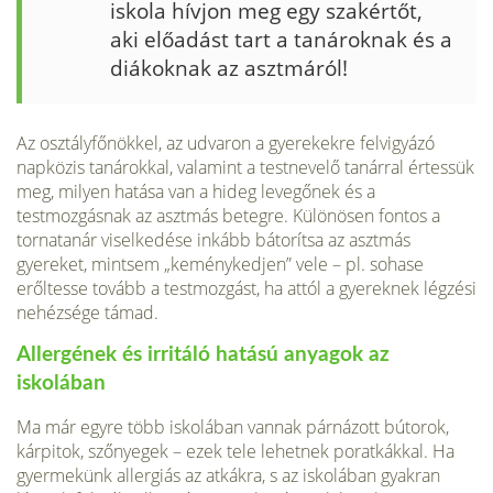
iskola hívjon meg egy szakértőt,
aki előadást tart a tanároknak és a
diákoknak az asztmáról!
Az osztályfőnökkel, az udvaron a gyerekekre felvigyázó
napközis tanárokkal, valamint a testnevelő tanárral értessük
meg, milyen hatása van a hideg levegőnek és a
testmozgásnak az asztmás betegre. Különösen fontos a
tornatanár viselkedése inkább bátorítsa az asztmás
gyereket, mintsem „keménykedjen” vele – pl. sohase
erőltesse tovább a testmozgást, ha attól a gyereknek légzési
nehézsége támad.
Allergének és irritáló hatású anyagok az
iskolában
Ma már egyre több iskolában vannak párnázott bútorok,
kárpitok, szőnyegek – ezek tele lehetnek poratkákkal. Ha
gyermekünk allergiás az atkákra, s az iskolában gyakran