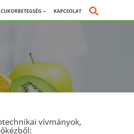
CUKORBETEGSÉG
KAPCSOLAT
otechnikai vívmányok,
sőkézből: