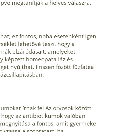
ve megtanítják a helyes válaszra.
hat; ez fontos, noha esetenként igen
éklet lehetővé teszi, hogy a
ornák elzáródásait, amelyeket
gy képzett homeopata láz és
et nyújthat. Frissen főzött fűzfatea
lázcsillapításban.
kumokat írnak fel Az orvosok között
, hogy az antibiotikumok valóban
k megnyitása a fontos, amit gyermeke
olytassa a szoptatást, ha