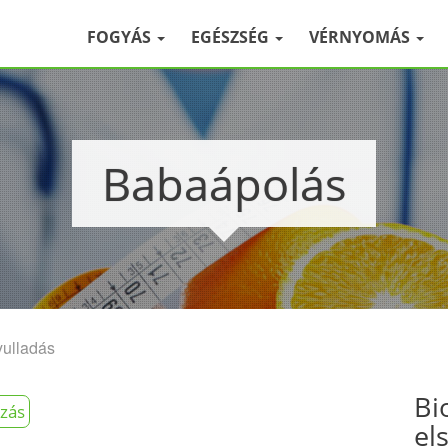
FOGYÁS
EGÉSZSÉG
VÉRNYOMÁS
Babaápolás
yulladás
Bi
ozás
el