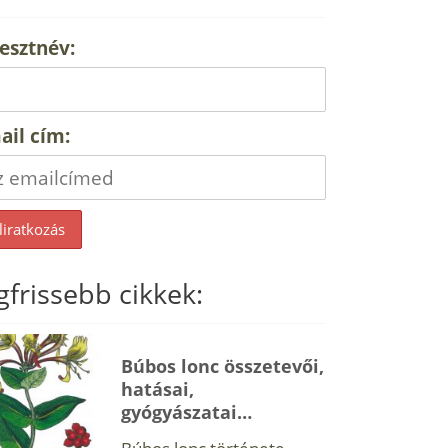
esztnév:
ail cím:
gfrissebb cikkek:
Búbos lonc összetevői,
hatásai,
gyógyászatai…