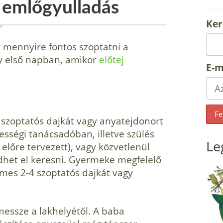
 emlőgyulladás
Ker
mennyire fontos szoptatni a
y első napban, amikor
előtej
E-m
 szoptatós dajkát vagy anyatejdonort
hességi tanácsadóban, illetve szülés
Le
előre tervezett), vagy közvetlenül
zdhet el keresni. Gyermeke megfelelő
emes 2-4 szoptatós dajkát vagy
messze a lakhelyétől. A baba