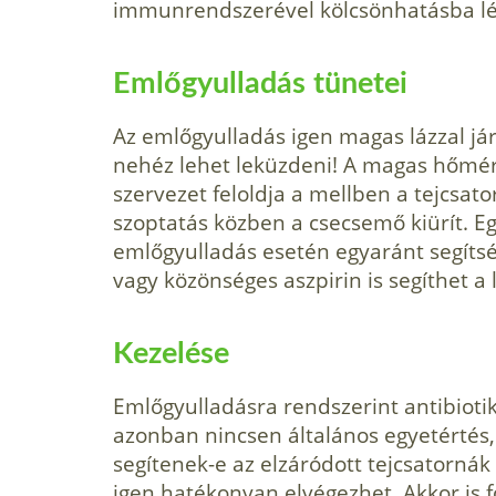
immunrendszerével kölcsönhatásba lép
Emlőgyulladás tünetei
Az emlőgyulladás igen magas lázzal jár
nehéz lehet leküzdeni! A magas hőmérs
szervezet feloldja a mellben a tejcsat
szoptatás közben a csecsemő kiürít. E
emlőgyulladás esetén egyaránt segítség
vagy közönséges aszpirin is segíthet a 
Kezelése
Emlőgyulladásra rendszerint antibioti
azonban nincsen általános egyetértés
segíte­nek-e az elzáródott tejcsatorná
igen ha­tékonyan elvégezhet. Akkor is f