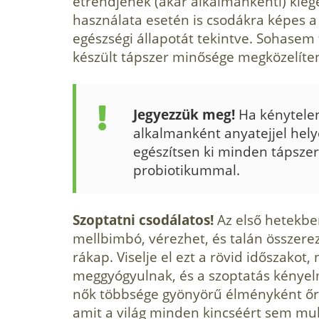
étrendjének (akár alkalmankénti) kieg
használata esetén is csodák­ra képes a
egészségi állapotát tekintve. Sohase
készült tápszer minősége megközelíten
Jegyezzük meg!
Ha kénytelen
alkalmanként anyatejjel helyet
egészítsen ki minden tápsze
probiotikummal.
Szoptatni csodálatos!
Az első hetekbe
mellbim­bó, vérezhet, és talán összere
rákap. Viselje el ezt a rövid időszakot
meggyógyulnak, és a szoptatás kényelme
nők többsége gyönyörű él­ményként őr
amit a világ minden kincséért sem mula