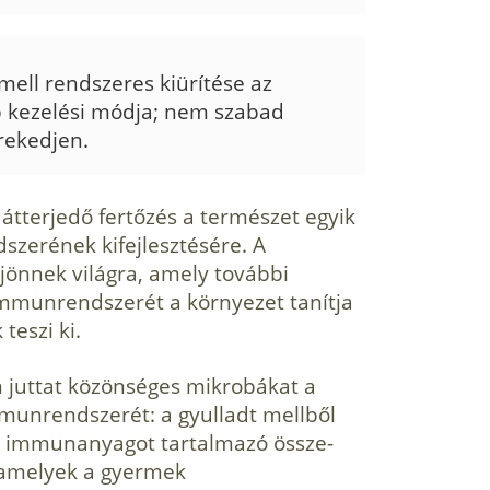
 mell rendszeres kiürítése az
b kezelési módja; nem szabad
rekedjen.
átterjedő fertőzés a természet egyik
zerének kifejlesztésére. A
önnek világra, amely további
 immunrendszerét a környezet tanítja
teszi ki.
juttat közönséges mikrobákat a
unrendszerét: a gyulladt mellből
éb immunanyagot tartalmazó össze­
, amelyek a gyermek