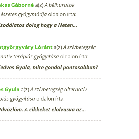
ekas Gáborné
a(z)
A bélhurutok
észetes gyógymódja
oldalon írta:
sodálatos dolog hogy a Neten…
ntgyörgyváry Lóránt
a(z)
A szívbetegség
rnatív terápiás gyógyítása
oldalon írta:
edves Gyula, mire gondol pontosabban?
os Gyula
a(z)
A szívbetegség alternatív
piás gyógyítása
oldalon írta:
dvözlöm. A cikkeket elolvasva az…