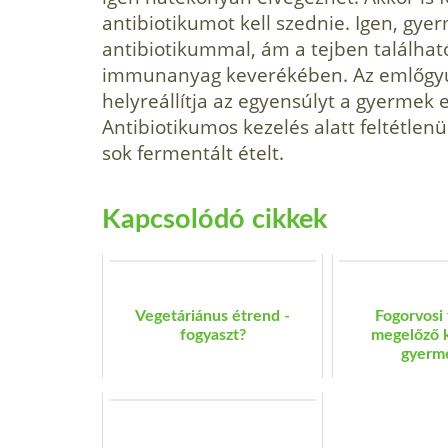
antibiotikumot kell szednie. Igen, gye
antibiotikummal, ám a tejben ta­lálha
immunanyag keverékében. Az emlőgyul
helyreállítja az egyensúlyt a gyermek
Antibiotikumos kezelés alatt feltétlen
sok fermentált ételt.
Kapcsolódó cikkek
Vegetáriánus étrend -
Fogorvosi 
fogyaszt?
megelőző 
gyerme