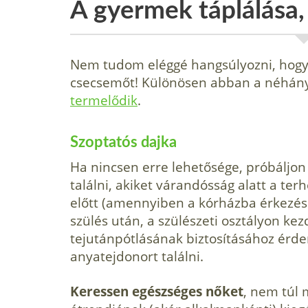
A gyermek táplálása,
Nem tudom eléggé hangsúlyozni, hogy 
csecsemőt! Különösen abban a néhán
termelődik
.
Szoptatós dajka
Ha nincsen erre lehetősége, próbáljon
ta­lálni, akiket várandósság alatt a ter
előtt (amennyiben a kórházba érkezés 
szülés után, a szülészeti osztályon ke
tejutánpótlásá­nak biztosításához érd
anyatejdonort találni.
Ke­ressen egészséges nőket
, nem túl 