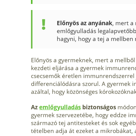
Előnyös az anyának
, mert a
emlőgyulladás leg­alapvetőb
hagyni, hogy a tej a mellben 
Előnyös a gyermeknek, mert a mellből 
kezdeti eljárása a gyermek immunrends
csecsemők éretlen immunrendszerrel j
differenciálódásra szo­rul. A gyermek
azáltal, hogy közönséges kórokozóknak 
Az
emlőgyulladás
biztonságos
módon 
gyermek szervezetébe, hogy eddze imm
származó tej antitesteket és sok egy
tételben adja át ezeket a mikrobákat