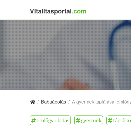
Vitalitasportal
.com
×
/
Babaápolás
/
A gyermek táplálása, emlőg
emlőgyulladás
gyermek
táplálk