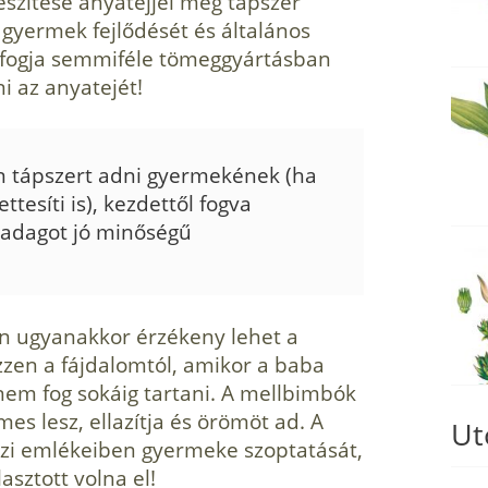
észítése anyatejjel még tápszer
 gyermek fejlődését és általános
m fogja semmiféle tömeggyártásban
i az anyatejét!
 tápszert adni gyermekének (ha
­tesíti is), kezdettől fogva
radagot jó minőségű
n ugyanakkor érzékeny lehet a
zzen a fájdalomtól, amikor a baba
, nem fog sokáig tartani. A mellbimbók
s lesz, ellazítja és örömöt ad. A
Ut
zi emlékeiben gyermeke szoptatását,
sztott volna el!