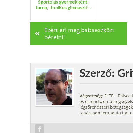
Sportolás gyermekként:
torna, ritmikus gimnaszti...
Ezért éri meg babaeszközt
bérelni!
Szerző: Gri
Végzettség
: ELTE – Eötvö
és érrendszeri betegségek,
légzőrendszeri betegségek.
tanácsadó terapeuta tanul