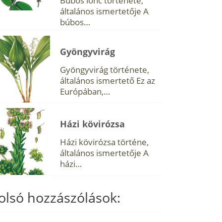
Búbos lonc története,
általános ismertetője A
búbos…
Gyöngyvirág
Gyöngyvirág története,
általános ismertető Ez az
Európában,…
Házi kövirózsa
Házi kövirózsa történe,
általános ismertetője A
házi…
olsó hozzászólások: