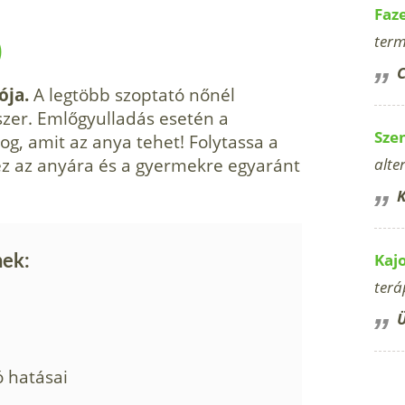
Faz
term
)
C
ója.
A legtöbb szoptató nőnél
szer. Emlőgyulladás esetén a
Sze
g, amit az anya tehet! Folytassa a
 ez az anyára és a gyermekre egyaránt
alte
K
Kaj
nek:
terá
Ü
ó hatásai