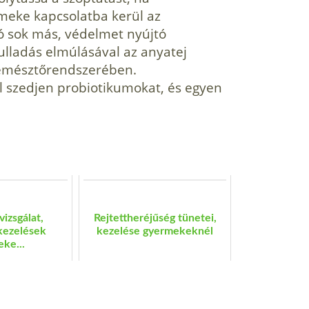
rmeke kapcsolatba kerül az
tó sok más, védelmet nyújtó
ladás elmúlásával az anyatej
 emésztőrend­szerében.
ül szedjen probiotikumokat, és egyen
vizsgálat,
Rejtettheréjűség tünetei,
kezelések
kezelése gyermekeknél
ke...