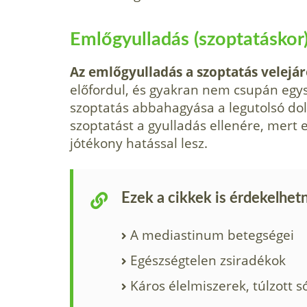
Emlőgyulladás (szoptatáskor
Az emlőgyulladás a szoptatás velejár
előfordul, és gyakran nem csupán egy
szoptatás abbahagyása a legutolsó dolo
szoptatást a gyulladás ellenére, mert
jótékony hatással lesz.
Ezek a cikkek is érdekelhet
A mediastinum betegségei
Egészségtelen zsiradékok
Káros élelmiszerek, túlzott s