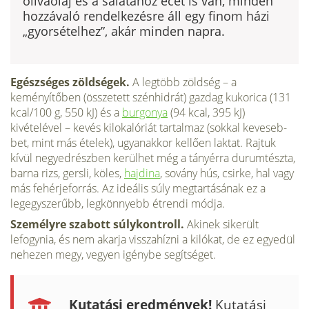
olívaolaj és a salátához ecet is van, minden
hozzávaló rendelkezésre áll egy finom házi
„gyorsételhez”, akár minden napra.
Egészséges zöldségek.
A legtöbb zöldség – a
keményítőben (összetett szénhidrát) gazdag kukorica (131
kcal/100 g, 550 kJ) és a
burgonya
(94 kcal, 395 kJ)
kivételével – kevés kilokalóriát tartalmaz (sokkal keveseb­
bet, mint más ételek), ugyanakkor kellően laktat. Rajtuk
kívül negyed­részben kerülhet még a tányérra durumtészta,
barna rizs, gersli, köles,
hajdina
, sovány hús, csirke, hal vagy
más fehérjeforrás. Az ideális súly megtartásának ez a
legegyszerűbb, legkönnyebb étrendi módja.
Személyre szabott súlykontroll.
Akinek sikerült
lefogynia, és nem akarja visszahízni a kilókat, de ez egyedül
nehezen megy, vegyen igénybe segít­séget.
Kutatási eredmények!
Kutatási