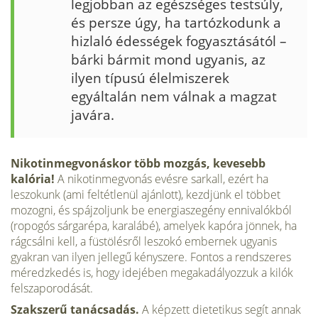
legjobban az egészséges testsúly,
és persze úgy, ha tartózkodunk a
hizlaló édességek fogyasztásától –
bárki bármit mond ugyanis, az
ilyen típusú élelmiszerek
egyáltalán nem válnak a magzat
javára.
Nikotinmegvonáskor több mozgás, kevesebb
kalória!
A nikotinmegvo­nás evésre sarkall, ezért ha
leszokunk (ami feltétlenül ajánlott), kezdjünk el többet
mozogni, és spájzoljunk be energiaszegény ennivalókból
(ropo­gós sárgarépa, karalábé), amelyek kapóra jönnek, ha
rágcsálni kell, a füstölésről leszokó embernek ugyanis
gyakran van ilyen jellegű kénysze­re. Fontos a rendszeres
méredzkedés is, hogy idejében megakadályozzuk a kilók
felszaporodását.
Szakszerű tanácsadás.
A képzett dietetikus segít annak