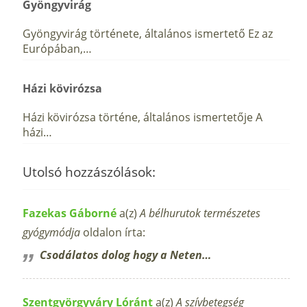
Gyöngyvirág
Gyöngyvirág története, általános ismertető Ez az
Európában,…
Házi kövirózsa
Házi kövirózsa történe, általános ismertetője A
házi…
Utolsó hozzászólások:
Fazekas Gáborné
a(z)
A bélhurutok természetes
gyógymódja
oldalon írta:
Csodálatos dolog hogy a Neten…
Szentgyörgyváry Lóránt
a(z)
A szívbetegség