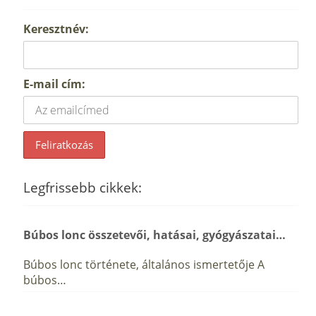
Keresztnév:
E-mail cím:
Legfrissebb cikkek:
Búbos lonc összetevői, hatásai, gyógyászatai…
Búbos lonc története, általános ismertetője A
búbos…