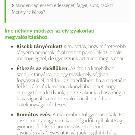
Mindennap eszem édességet, fagyit, sutit, csokit!
Mennyire káros?
Íme néhány módszer az elv gyakorlati
megvalósításához.
Kisebb tányérokat!
Kimutatták, hogy méretesebb
tányérra nemcsak jóval többet pakolunk az ideális
mennyi­ségnél, de igyekszünk azt mind meg is enni.
Étkezés az ebédlőben.
Az ételt a konyhában
szedjük tányérra, de egy másik helyiségben
fogyasszuk el, például az ebédlőben: ha a repetáért
fel kell állni és kimenni a konyhába, lehet, hogy
elmegy tőle a kedvünk; persze akinek a hasa még a
lustaságá­nál is előbbre való, annál e módszer
hatékonysága kérdéses.
Komótos evés.
A mai ember túl gyor­san eszik. Ez
rossz, mert az agy nem kap elég időt a jóllakottság
gyomor­ból érkező hormonális jelzésének
„nyugtázására”. Evés után várjunk legalább húsz