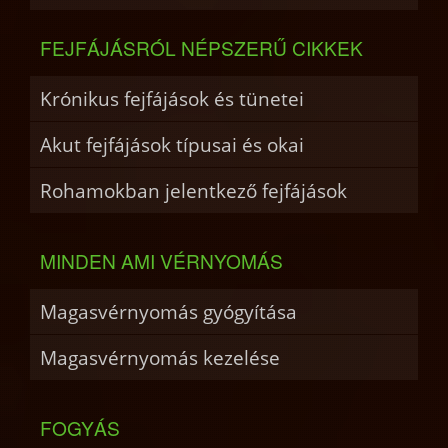
FEJFÁJÁSRÓL NÉPSZERŰ CIKKEK
Krónikus fejfájások és tünetei
Akut fejfájások típusai és okai
Rohamokban jelentkező fejfájások
MINDEN AMI VÉRNYOMÁS
Magasvérnyomás gyógyítása
Magasvérnyomás kezelése
FOGYÁS