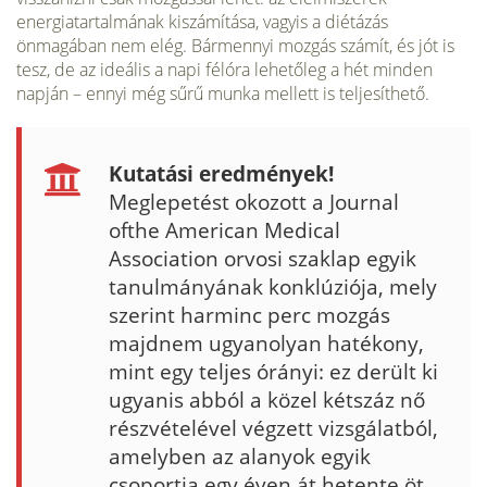
energiatartalmának kiszámítása, vagyis a diétázás
önmagában nem elég. Bármennyi mozgás számít, és jót is
tesz, de az ideális a napi félóra lehetőleg a hét minden
napján – ennyi még sűrű munka mellett is teljesíthető.
Kutatási eredmények!
Meglepetést okozott a Journal
ofthe American Medical
Association orvosi szaklap egyik
tanulmányának konklúziója, mely
szerint harminc perc mozgás
majdnem ugyanolyan hatékony,
mint egy teljes órányi: ez derült ki
ugyanis abból a közel két­száz nő
részvételével végzett vizsgálatból,
amelyben az alanyok egyik
csoportja egy éven át hetente öt