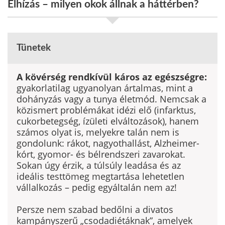
Elhízás – milyen okok állnak a háttérben?
Tünetek
A kövérség rendkívül káros az egészségre:
gyakorlatilag ugyanolyan ártalmas, mint a
dohányzás vagy a tunya életmód. Nemcsak a
közismert problémákat idézi elő (infarktus,
cukorbetegség, ízületi elváltozások), hanem
számos olyat is, melyekre talán nem is
gondolunk: rákot, nagyot­hallást, Alzheimer-
kórt, gyomor- és bélrendszeri zavarokat.
Sokan úgy érzik, a túlsúly leadása és az
ideális testtömeg megtartása lehetetlen
vállalkozás – pedig egyáltalán nem az!
Persze nem szabad bedőlni a divatos
kampányszerű „csodadiétáknak”, amelyek