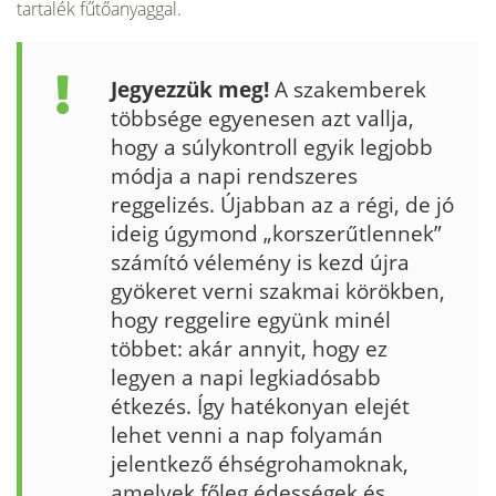
tartalék fűtőanyaggal.
Jegyezzük meg!
A szak­emberek
többsége egyenesen azt vallja,
hogy a súlykontroll egyik leg­jobb
módja a napi rendszeres
reggelizés. Újabban az a régi, de jó
ideig úgymond „korszerűtlennek”
számító vélemény is kezd újra
gyökeret verni szakmai körökben,
hogy reggelire együnk minél
többet: akár annyit, hogy ez
legyen a napi legkiadósabb
étkezés. Így hatékonyan elejét
lehet venni a nap folyamán
jelentkező éhségrohamoknak,
amelyek főleg édességek és