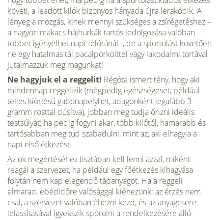
követi, a leadott kilók bizonyos hányada újra lerakó­dik. A
lényeg a mozgás, kinek mennyi szükséges a zsírégetéshez –
a na­gyon makacs hájhurkák tartós ledolgozása valóban
többet igényelhet napi félóránál -, de a sportolást követően
ne egy hatalmas tál pacal­pörkölttel vagy lakodalmi tortával
jutalmazzuk meg magunkat!
Ne hagyjuk el a reggelit!
Régóta ismert tény, hogy aki
mindennap reggelizik (mégpedig egészségeset, például
teljes kiőrlésű gabonapelyhet, adagonként legalább 3
gramm rosttal dúsítva), jobban meg tudja őrizni ideális
testsúlyát; ha pedig fogyni akar, több kilótól, hamarabb és
tartó­sabban meg tud szabadulni, mint az, aki elhagyja a
napi első étkezést.
Az ok megértéséhez tisztában kell lenni azzal, miként
reagál a szervezet, ha például egy főétkezés kihagyása
folytán nem kap elegendő tápanyagot. Ha a reggeli
elmarad, ebédidőre valósággal kiéhezünk: az érzés nem
csal, a szervezet valóban éhezni kezd, és az anyagcsere
lelassításával igyekszik spórolni a rendelkezésére álló