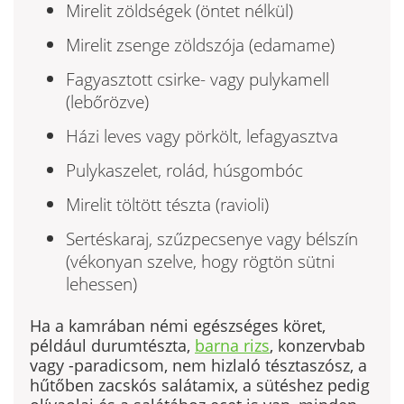
Mirelit zöldségek (öntet nélkül)
Mirelit zsenge zöldszója (edamame)
Fagyasztott csirke- vagy pulykamell
(lebőrözve)
Házi leves vagy pörkölt, lefagyasztva
Pulykaszelet, rolád, húsgombóc
Mirelit töltött tészta (ravioli)
Sertéskaraj, szűzpecsenye vagy bélszín
(vékonyan szelve, hogy rögtön sütni
lehessen)
Ha a kamrában némi egészséges köret,
például durumtészta,
barna rizs
, konzervbab
vagy -paradicsom, nem hizlaló tésztaszósz, a
hűtőben zacskós salátamix, a sütéshez pedig