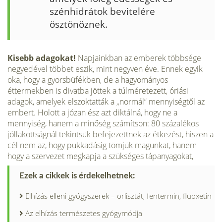
szénhidrátok bevitelére
ösztönöznek.
Kisebb adagokat!
Napjainkban az emberek többsége
negyedével többet eszik, mint negyven éve. Ennek egyik
oka, hogy a gyorsbüfékben, de a hagyományos
éttermekben is divatba jöttek a túlméretezett, óriási
adagok, amelyek elszoktatták a „normál” mennyiségtől az
embert. Holott a józan ész azt diktálná, hogy ne a
mennyiség, hanem a minőség számítson: 80 százalékos
jóllakottságnál tekintsük befejezettnek az étkezést, hiszen a
cél nem az, hogy pukkadásig tömjük magunkat, hanem
hogy a szervezet megkapja a szükséges tápanyagokat,
Ezek a cikkek is érdekelhetnek:
Elhízás elleni gyógyszerek – orlisztát, fentermin, fluoxetin
Az elhízás természetes gyógymódja