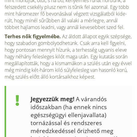
mint mondjuk, ötöt, s ha bő, kényelmes ruhát hordunk, a
fel­szedett csekély plusz nem is tűnik fel azonnal. Egy több
mint háromezer fő bevonásával végzett vizsgálatból kide­
rült, hogy minél sűrűbben áll valaki a mérlegre, annál
többet hajlamos leadni, vagy annál kevesebbet szed fel.
Terhes nők figyelmébe.
Az áldott állapot egyik szépsége,
hogy szabadon gömbölyödhetünk. Csak arra kell figyelni,
hogy pontosan mennyit hí­zunk, a terhesség ugyanis eleve
hagy néhány felesleges kilót maga után. Egy kutatás során
megállapították, hogy a kismamákon a szülés után egy évvel
még mindig két-három kiló súlyfelesleg van hasonló korú,
még szülés előtt álló kortársaikhoz képest.
Jegyezzük meg!
A várandós
időszakban (ha ennek nincs
egészségügyi ellenjavallata)
tornázással és rendszeres
méredzkedéssel őrizhető meg