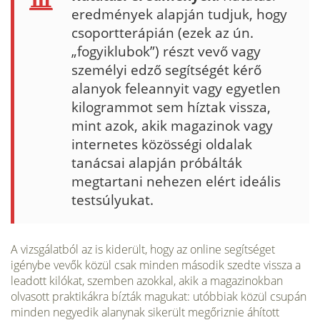
eredmények alapján tudjuk, hogy
csoportterápián (ezek az ún.
„fogyiklubok”) részt vevő vagy
személyi edző segítségét kérő
alanyok feleannyit vagy egyetlen
kilogrammot sem híztak vissza,
mint azok, akik magazinok vagy
internetes közösségi oldalak
tanácsai alapján próbálták
megtartani nehezen elért ideális
testsúlyukat.
A vizsgálatból az is kiderült, hogy az online segítséget
igénybe vevők közül csak min­den második szedte vissza a
leadott kilókat, szemben azokkal, akik a magazinokban
olvasott praktikákra bízták magukat: utóbbiak közül csupán
minden negyedik alanynak sikerült megőriznie áhított