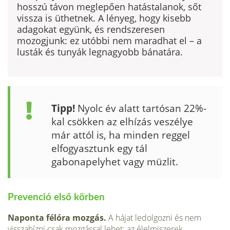
hosszú távon meglepően hatástalanok, sőt
vissza is üthetnek. A lényeg, hogy kisebb
adagokat együnk, és rendszeresen
mozogjunk: ez utóbbi nem maradhat el – a
lusták és tunyák legnagyobb bánatára.
Tipp!
Nyolc év alatt tartósan 22%-
kal csökken az elhízás veszélye
már attól is, ha minden reggel
elfogyasztunk egy tál
gabonapelyhet vagy müzlit.
Prevenció első körben
Naponta félóra mozgás.
A hájat ledolgozni és nem
visszahízni csak moz­gással lehet: az élelmiszerek