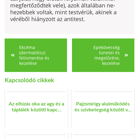
megfertő­ződtek vele), azok általában ne­
hezebbek voltak, mint testvérük, akinek a
véréből hiányzott az antitest.
Ekcéma
Epekövesség
(dermatitisz)
tünetei és
felismerése és
megelőzése,
kezelése
kezelése
Kapcsolódó cikkek
Az elhízás oka az agy és a
Pajzsmirigy alulműködés
táplálék közötti kapc...
és szívbetegség között v...