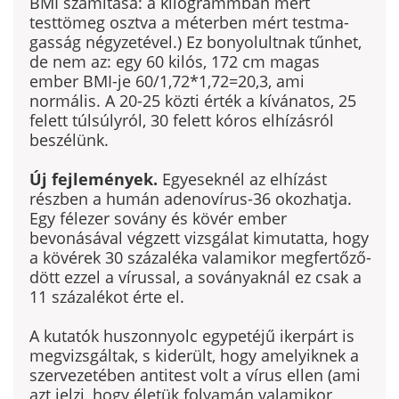
BMI számítása: a kilogrammban mért
testtömeg osztva a méterben mért testma­
gasság négyzetével.) Ez bonyo­lultnak tűnhet,
de nem az: egy 60 kilós, 172 cm magas
ember BMI-je 60/1,72*1,72=20,3, ami
normális. A 20-25 közti érték a kívánatos, 25
felett túlsúlyról, 30 felett kóros elhízásról
beszélünk.
Új fejlemények.
Egyeseknél az elhízást
részben a humán adenovírus-36 okozhatja.
Egy félezer sovány és kövér ember
bevonásával végzett vizsgálat kimutatta, hogy
a kövérek 30 százaléka valamikor megfertőző­
dött ezzel a vírussal, a soványak­nál ez csak a
11 százalékot érte el.
A kutatók huszonnyolc egype­téjű ikerpárt is
megvizsgáltak, s kiderült, hogy amelyiknek a
szer­vezetében antitest volt a vírus ellen (ami
azt jelzi, hogy életük folyamán valamikor