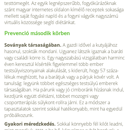
testtöme­gét. Az egyik legnépszerűbb, fogyókúrázóknak
szánt magyar internetes oldalon kímélő receptek sokasága
mellett saját fogyási napló és a fogyni vágyók nagyszámú
virtuális közössége segíti diétánkat.
Prevenció második körben
Soványak társaságában.
A gazdi idővel a kutyájához
hasonul, szokták mondani. Ugyanez látszik igaznak a baráti
vagy családi körre is. Egy nagyszabású vizsgálatban harminc
éven keresztül kísérték figyelemmel több ember
testsúlyviszonyainak alakulását, s kiderült, hogy 57 száza­
lékuk meghízott, ha a barátjuk vagy a párjuk kövér volt. A
tanulság: legyünk többet egészséges testsúlyú emberek
társaságában. Ha párunk vagy jó cimboránk hízásnak indul,
kezdjünk együtt diétázni, többet mozogni vagy
csoportterápiás súlykont-rollra járni. Ez a módszer a
tapasztala­tok szerint sokkal hatékonyabb, mint ha egyedül
próbálkozunk.
Gyakori méredzkedés.
Sokkal könnyebb fél kilót leadni,