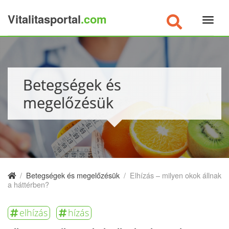
Vitalitasportal
.com
×
Betegségek és
megelőzésük
/
Betegségek és megelőzésük
/
Elhízás – milyen okok állnak
a háttérben?
elhízás
hízás