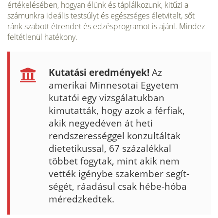
értékelésében, hogyan élünk és táplálkozunk, kitűzi a
számunkra ideális testsúlyt és egészséges életvitelt, sőt
ránk szabott étrendet és edzésprogramot is ajánl. Mindez
feltétlenül hatékony.
Kutatási eredmények!
Az
amerikai Minnesotai Egyetem
kutatói egy vizsgálatukban
kimutatták, hogy azok a férfiak,
akik ne­gyedéven át heti
rendszerességgel konzultáltak
dietetikussal, 67 száza­lékkal
többet fogytak, mint akik nem
vették igénybe szakember segít­
ségét, ráadásul csak hébe-hóba
méredzkedtek.