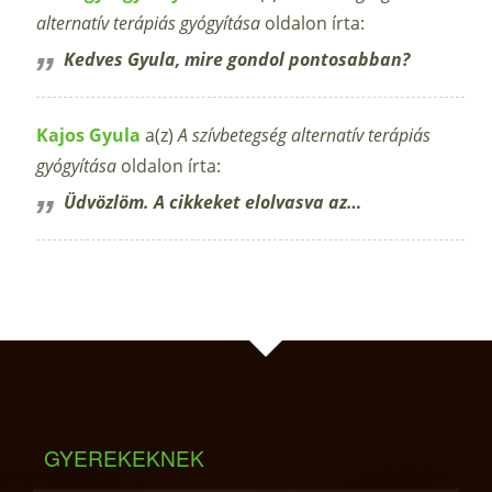
alternatív terápiás gyógyítása
oldalon írta:
Kedves Gyula, mire gondol pontosabban?
Kajos Gyula
a(z)
A szívbetegség alternatív terápiás
gyógyítása
oldalon írta:
Üdvözlöm. A cikkeket elolvasva az…
GYEREKEKNEK