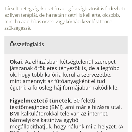
Társult betegségek esetén az egészségbiztosítás fedezheti
az ilyen terápiát, de ha netán fizetni is kell érte, olcsóbb,
mint ha az elhízás orvosi vagy kórházi kezelést tenne
szükségessé.
Összefoglalás
Okai.
Az elhízásban kétségtele­nül szerepet
játszanak örökletes tényezők is, de a legfőbb
ok, hogy több kalória kerül a szer­vezetbe,
mint amennyit az fűtő­anyagként el tud
égetni: a fölös­leg háj formájában rakódik le.
Figyelmeztető tünetek.
30 feletti
testtömegindex (BMI), ami már elhízásra utal.
BMI-kalkulátorokkal tele van az internet,
bármelyikre kattintva egyből
megállapíthatjuk, hogy nálunk mi a helyzet. (A