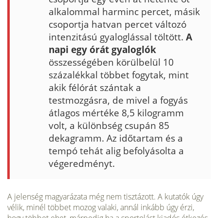
alkalommal harminc percet, másik
cso­portja hatvan percet változó
intenzitású gyaloglással töltött.
A
napi egy órát gyaloglók
összességében körülbelül 10
százalékkal többet fogytak, mint
akik félórát szántak a
testmozgásra, de mivel a fogyás
átlagos mér­téke 8,5 kilogramm
volt, a különbség csupán 85
dekagramm. Az időtar­tam és a
tempó tehát alig befolyásolta a
végeredményt.
A jelenség ma­gyarázata még nem tisztázott. A kutatók úgy
vélik, minél többet mozog valaki, annál inkább úgy érzi,
hogy többet ehet, márpedig ha a sporto­lást kiadós étkezés