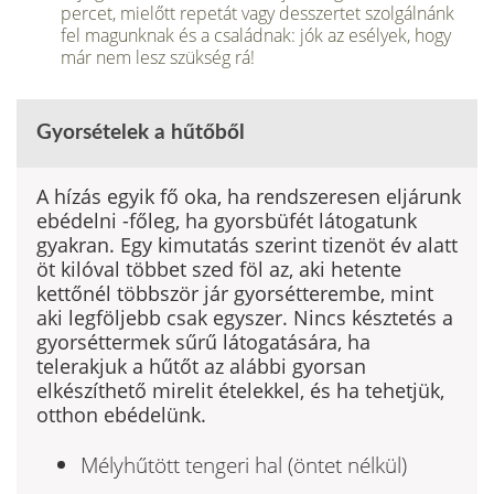
percet, mielőtt repetát vagy desszertet szolgálnánk
fel ma­gunknak és a családnak: jók az esé­lyek, hogy
már nem lesz szükség rá!
Gyorsételek a hűtőből
A hízás egyik fő oka, ha rendszeresen eljárunk
ebédelni -főleg, ha gyorsbüfét látogatunk
gyakran. Egy kimutatás szerint tizenöt év alatt
öt kilóval többet szed föl az, aki hetente
kettőnél többször jár gyorsétterembe, mint
aki legföljebb csak egyszer. Nincs késztetés a
gyorséttermek sűrű látogatására, ha
telerakjuk a hűtőt az alábbi gyorsan
elkészíthető mirelit ételekkel, és ha tehetjük,
otthon ebédelünk.
Mélyhűtött tengeri hal (öntet nélkül)