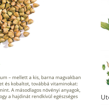
?
ium – mellett a kis, barna magvakban
et és kobaltot, továbbá vitaminokat:
amint. A másodlagos növényi anya­gok,
Ut
hogy a hajdinát rendkívül egészséges