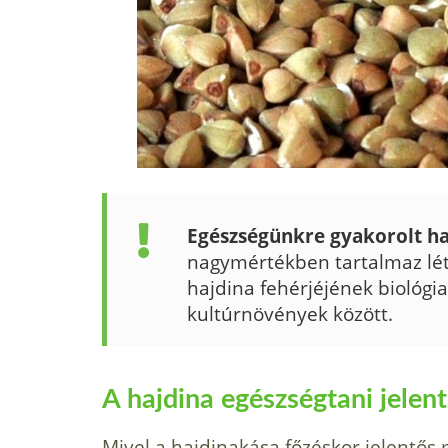
Egészségünkre gyakorolt ha
nagymértékben tartalmaz lét
hajdina fehérjéjének biológia
kultúrnövények között.
A hajdina egészségtani jelen
Mivel a hajdinakása főzéskor jelentő