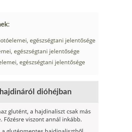
nek:
kotóelemei, egészségtani jelentősége
mei, egészségtani jelentősége
lemei, egészségtani jelentősége
hajdináról dióhéjban
z glutént, a hajdinaliszt csak más
e. Főzésre viszont annál inkább.
 a gluténmentes hajdinalisztből