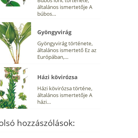
Búbos lonc története,
általános ismertetője A
búbos…
Gyöngyvirág
Gyöngyvirág története,
általános ismertető Ez az
Európában,…
Házi kövirózsa
Házi kövirózsa történe,
általános ismertetője A
házi…
olsó hozzászólások: