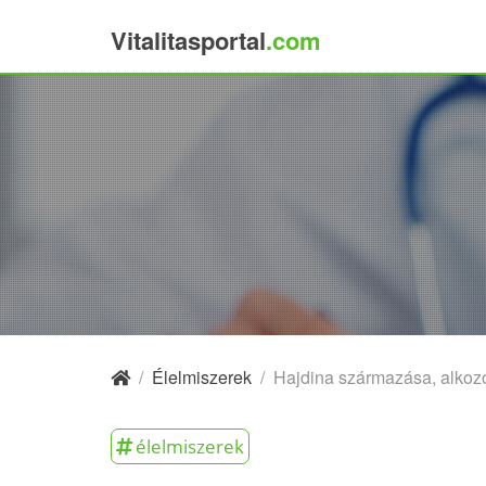
Vitalitasportal
.com
×
/
Élelmiszerek
/
Hajdina származása, alkozó
élelmiszerek