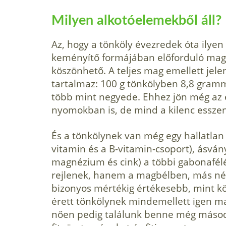
Milyen alkotóelemekből áll?
Az, hogy a tönköly évezredek óta ilyen
keményítő formájában előforduló mag
köszönhető. A teljes mag emellett jel
tartalmaz: 100 g tönkölyben 8,8 gramm
több mint negyede. Ehhez jön még az 
nyo­mokban is, de mind a kilenc esszen
És a tönkölynek van még egy hallatlan 
vitamin és a B-vitamin-cso­port), ásvá
magnézium és cink) a többi gabonafél
rejlenek, hanem a magbélben, más néven
bizonyos mértékig értékesebb, mint kö
érett tönkölynek mindemellett igen m
nően pedig találunk benne még másodl