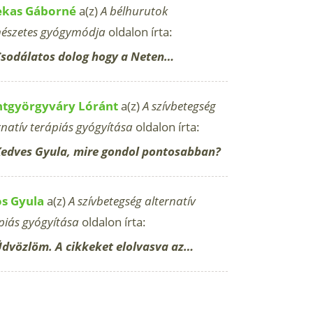
ekas Gáborné
a(z)
A bélhurutok
észetes gyógymódja
oldalon írta:
sodálatos dolog hogy a Neten…
ntgyörgyváry Lóránt
a(z)
A szívbetegség
rnatív terápiás gyógyítása
oldalon írta:
edves Gyula, mire gondol pontosabban?
os Gyula
a(z)
A szívbetegség alternatív
piás gyógyítása
oldalon írta:
dvözlöm. A cikkeket elolvasva az…