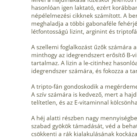
hasonlóan igen laktató, ezért koráb­b
népélelmezési cikk­nek számított. A ben
meghaladja a többi gabonaféle fehérjé
létfontosságú lizint, arginint és triptof
A szellemi foglalkozást űzők számára a
minthogy az idegrendszert erősítő B-vit
tartalmaz. A lizin a le-citinhez hason
idegrend­szer számára, és fokozza a ta
A tripto-fán gondoskodik a megérdemel
A szív számára is kedvező, mert a hajd
telítetlen, és az E-vitaminnal köl­csönh
A héj alatti részben nagy mennyiségben
szabad gyökök támadását, véd a behat
csökkenti a rák kialakulásának kockáza