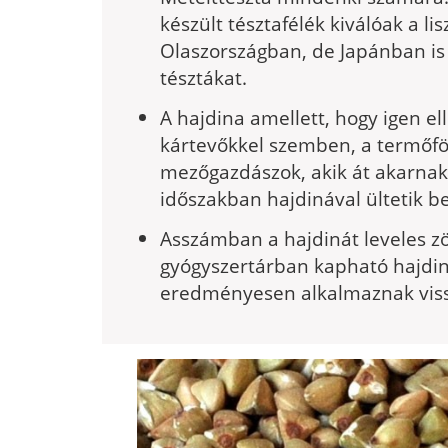
készült tész­tafélék kiválóak a 
Olaszországban, de Japánban is 
tésztákat.
A hajdina amellett, hogy igen e
kártevőkkel szemben, a termőföl
mezőgazdászok, akik át akar­nak
időszakban hajdinával ültetik be 
Asszámban a hajdinát leveles zöl
gyógyszertárban kapható hajdi
eredményesen alkalmaznak vissz