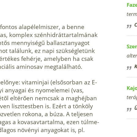
Faz
term
C
 fontos alapélelmi­szer, a benne
as, komplex szénhidráttartalmának
entős mennyiségű ballasztanyagot
Sze
ot találunk, ez napi szük­ségletünk
alte
értékes fehérje, amelyben ha csak
ciális aminosav meg­található.
K
előnye: vitaminjai (elsősorban az E-
Kaj
nyi anyagai és nyomelemei (vas,
terá
étől eltérően nemcsak a mag­héjban
 liszt­testben is. Ezért a tönköly
Ü
zvetlen rokona, a búza. A teljesen
agas a kovasavtartalma, ezen túlme­
agos növényi anyagokat is, pl.