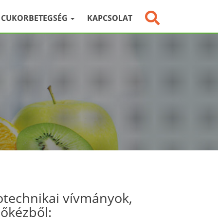
CUKORBETEGSÉG
KAPCSOLAT
otechnikai vívmányok,
sőkézből: