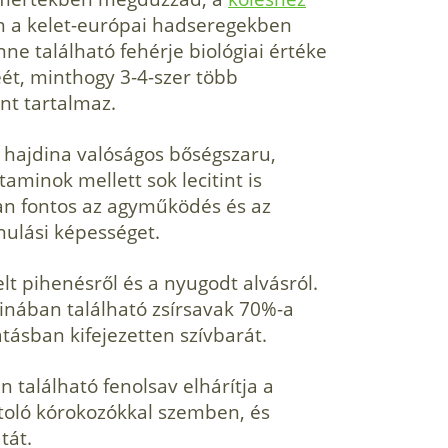
an a kelet-európai hadseregekben
ne található fehérje biológiai értéke
ét, minthogy 3-4-szer több
ánt tartal­maz.
 hajdina va­lóságos bőségszaru,
aminok mellett sok lecitint is
lóan fontos az agyműködés és az
nulási képességet.
t pihenésről és a nyugodt alvásról.
inában ta­lálható zsírsavak 70%-a
atásban kifejezetten szívbarát.
 található fenolsav elhárítja a
oló kórokozókkal szem­ben, és
tát.