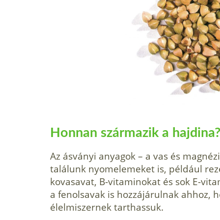
Honnan származik a hajdina
Az ásványi anyagok – a vas és magnéz
találunk nyomelemeket is, például re­z
kovasavat, B-vita­minokat és sok E-vit
a fenolsavak is hozzájárulnak ahhoz, 
élelmiszernek tarthassuk.