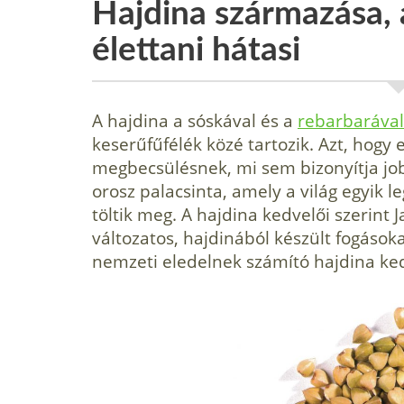
Hajdina származása, 
élettani hátasi
A hajdina a sóskával és a
rebarbarával
keserűfűfélék közé tartozik. Azt, hogy
megbecsülésnek, mi sem bizonyítja job
orosz palacsinta, amely a világ egyik le
töltik meg. A hajdina kedvelői szerint
változatos, hajdinából készült fogásoka
nemzeti eledelnek számító hajdina ke