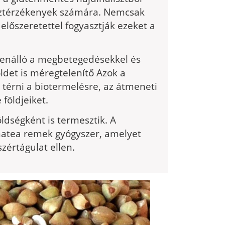
lisztérzékenyek szá­mára. Nemcsak
előszeretettel fogyasztják ezeket a
llenálló a megbetegedésekkel és
det is méregtelení­tő Azok a
 térni a biotermelésre, az átmeneti
földjei­ket.
dség­ként is termesztik. A
natea remek gyógyszer, amelyet
értágulat ellen.