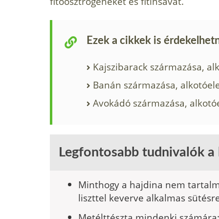
fitoösztrogéneket és fitinsavat.
Ezek a cikkek is érdekelhet
Kajszibarack származása, al
Banán származása, alkotóele
Avokádó származása, alkotóe
Legfontosabb tudnivalók a 
Minthogy a hajdina nem tartalma
liszttel ke­verve alkalmas sütésr
Metélttészta mindenki számára: