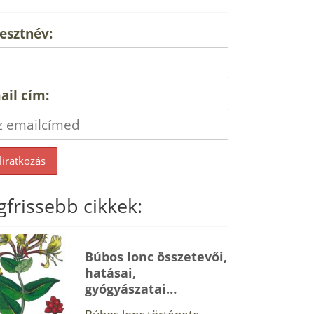
esztnév:
ail cím:
gfrissebb cikkek:
Búbos lonc összetevői,
hatásai,
gyógyászatai…