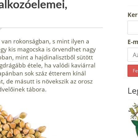
alkozóelemei,
Ker
van rokonságban, s mint ilyen a
E-m
 egy kis magocska is örvendhet nagy
ban, mint a hajdinalisztből sütött
g­drágább étele, ha valódi kaviárral
 Japánban sok száz étterem kínál
t, de másutt is növekszik az orosz
Le
dvelőinek tábora.