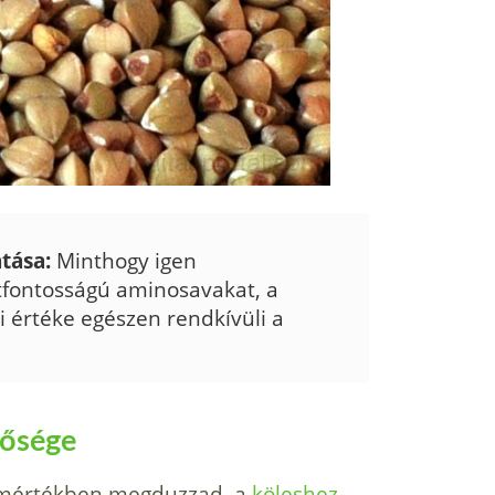
tása:
Minthogy igen
fontosságú amino­savakat, a
i értéke egészen rendkí­vüli a
tősége
s mértékben meg­duzzad, a
köleshez