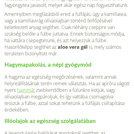
fagyöngytea javasolt, melyet akár egész nap fogyaszthatunk.
Amennyiben megfázásból ered a fülfájás, úgy a kamillatea,
vagy a kamillavirág olívaolajban történő felfőzésével
keletkezett anyag segíthet. Csak néhány cseppre van
szükség belőle a fülbe juttatva. Ennek biztonságos módja,
ha vattára csepegtetünk, és azt helyezzük a fülbe.
Hasonlóképp segíthet az
aloe vera gél
is, mely számos
területen bizonyított már.
Hagymapakolás, a népi gyógymód
A hagyma az egészség megőrzésének, valamint annak
helyreállításának terén remek választás. Ha az apróra vágott
nyers
hagymát
zsebkendőben a fülünkre kötjük, vagy
olívaolajban megpároljuk, és így vattába csomagolva
tesszük a fülbe, azzal sokat tehetünk a fülfájás csillapítása
érdekében.
Illóolajok az egészség szolgálatában
A levendulaolaj hallójárat gondoknál segíthet, az