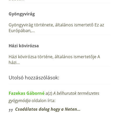
Gyöngyvirág
Gyöngyvirág története, általános ismertető Ez az
Európában,…
Házi kövirózsa
Házi kövirózsa történe, általános ismertetője A
házi…
Utolsó hozzászólások:
Fazekas Gáborné
a(z)
A bélhurutok természetes
gyógymódja
oldalon írta:
Csodálatos dolog hogy a Neten…