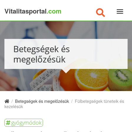
Vitalitasportal
.com
×
Betegségek és
megelőzésük
/
Betegségek és megelőzésük
/
Fülbetegségek tüneteik és
kezelésük
gyógymódok