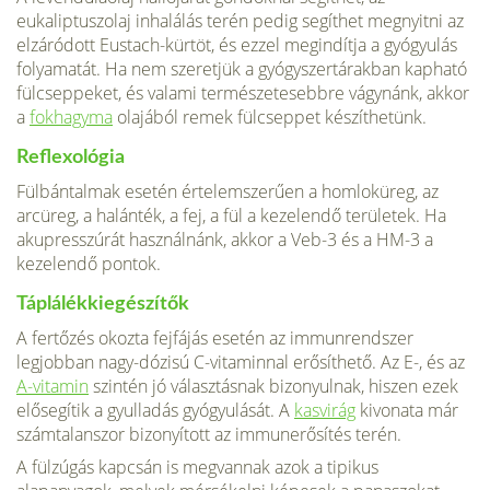
eukaliptuszolaj inhalálás terén pedig segíthet megnyitni az
elzáródott Eustach-kürtöt, és ezzel megindítja a gyógyulás
folyamatát. Ha nem szeretjük a gyógyszertárakban kapható
fülcseppeket, és valami természetesebbre vágynánk, akkor
a
fokhagyma
olajából remek fülcseppet készíthetünk.
Reflexológia
Fülbántalmak esetén értelemszerűen a homloküreg, az
arcüreg, a halánték, a fej, a fül a kezelendő területek. Ha
akupresszúrát használnánk, akkor a Veb-3 és a HM-3 a
kezelendő pontok.
Táplálékkiegészítők
A fertőzés okozta fejfájás esetén az immunrendszer
legjobban nagy-dózisú C-vitaminnal erősíthető. Az E-, és az
A-vitamin
szintén jó választásnak bizonyulnak, hiszen ezek
elősegítik a gyulladás gyógyulását. A
kasvirág
kivonata már
számtalanszor bizonyított az immunerősítés terén.
A fülzúgás kapcsán is megvannak azok a tipikus