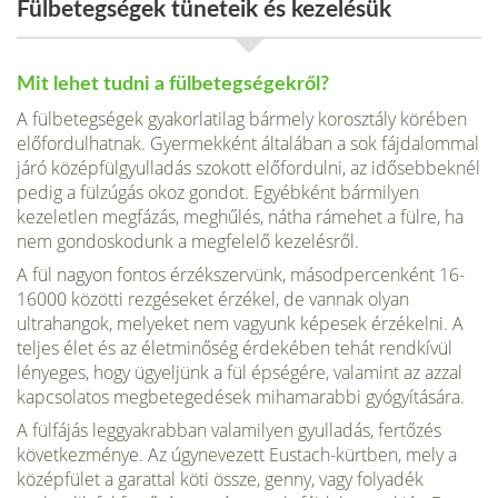
Fülbetegségek tüneteik és kezelésük
Mit lehet tudni a fülbetegségekről?
A fülbetegségek gyakorlatilag bármely korosztály körében
előfordulhatnak. Gyermekként általában a sok fájdalommal
járó középfülgyulladás szokott előfordulni, az idősebbeknél
pedig a fülzúgás okoz gondot. Egyébként bármilyen
kezeletlen megfázás, meghűlés, nátha rámehet a fülre, ha
nem gondoskodunk a megfelelő kezelésről.
A fül nagyon fontos érzékszervünk, másodpercenként 16-
16000 közötti rezgéseket érzékel, de vannak olyan
ultrahangok, melyeket nem vagyunk képesek érzékelni. A
teljes élet és az életminőség érdekében tehát rendkívül
lényeges, hogy ügyeljünk a fül épségére, valamint az azzal
kapcsolatos megbetegedések mihamarabbi gyógyítására.
A fülfájás leggyakrabban valamilyen gyulladás, fertőzés
következménye. Az úgynevezett Eustach-kürtben, mely a
középfület a garattal köti össze, genny, vagy folyadék