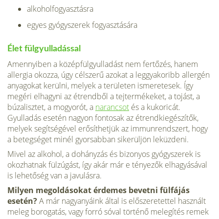
alkoholfogyasztásra
egyes gyógyszerek fogyasztására
Élet fülgyulladással
Amennyiben a középfülgyulladást nem fertőzés, hanem
allergia okozza, úgy célszerű azokat a leggyakoribb allergén
anyagokat kerülni, melyek a területen ismeretesek. Így
megéri elhagyni az étrendből a tejtermékeket, a tojást, a
búzalisztet, a mogyorót, a
narancsot
és a kukoricát.
Gyulladás esetén nagyon fontosak az étrendkiegészítők,
melyek segítségével erősíthetjük az immunrendszert, hogy
a betegséget minél gyorsabban sikerüljön leküzdeni.
Mivel az alkohol, a dohányzás és bizonyos gyógyszerek is
okozhatnak fülzúgást, így akár már e tényezők elhagyásával
is lehetőség van a javulásra.
Milyen megoldásokat érdemes bevetni fülfájás
esetén?
A már nagyanyáink által is előszeretettel használt
meleg borogatás, vagy forró sóval történő melegítés remek