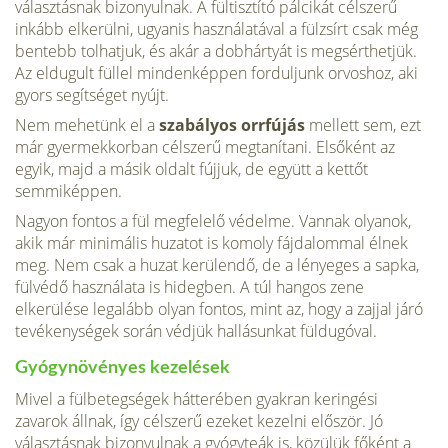
választásnak bizonyulnak. A fültisztító pálcikát célszerű
inkább elkerülni, ugyanis használatával a fülzsírt csak még
bentebb tolhatjuk, és akár a dobhártyát is megsérthetjük.
Az eldugult füllel mindenképpen forduljunk orvoshoz, aki
gyors segítséget nyújt.
Nem mehetünk el a
szabályos orrfújás
mellett sem, ezt
már gyermekkorban célszerű megtanítani. Elsőként az
egyik, majd a másik oldalt fújjuk, de együtt a kettőt
semmiképpen.
Nagyon fontos a fül megfelelő védelme. Vannak olyanok,
akik már minimális huzatot is komoly fájdalommal élnek
meg. Nem csak a huzat kerülendő, de a lényeges a sapka,
fülvédő használata is hidegben. A túl hangos zene
elkerülése legalább olyan fontos, mint az, hogy a zajjal járó
tevékenységek során védjük hallásunkat füldugóval.
Gyógynövényes kezelések
Mivel a fülbetegségek hátterében gyakran keringési
zavarok állnak, így célszerű ezeket kezelni először. Jó
választásnak bizonyulnak a gyógyteák is, közülük főként a