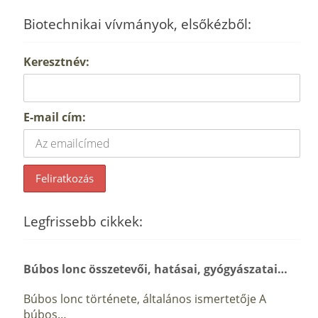
Biotechnikai vívmányok, elsőkézből:
Keresztnév:
E-mail cím:
Legfrissebb cikkek:
Búbos lonc összetevői, hatásai, gyógyászatai…
Búbos lonc története, általános ismertetője A
búbos…