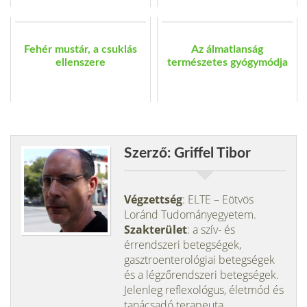
Fehér mustár, a csuklás
Az álmatlanság
ellenszere
természetes gyógymódja
Szerző: Griffel Tibor
Végzettség
: ELTE – Eötvös
Loránd Tudományegyetem.
Szakterület
: a szív- és
érrendszeri betegségek,
gasztroenterológiai betegségek
és a légzőrendszeri betegségek.
Jelenleg reflexológus, életmód és
tanácsadó terapeuta