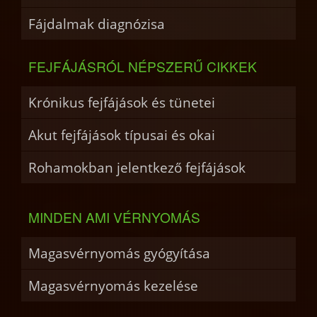
Fájdalmak diagnózisa
FEJFÁJÁSRÓL NÉPSZERŰ CIKKEK
Krónikus fejfájások és tünetei
Akut fejfájások típusai és okai
Rohamokban jelentkező fejfájások
MINDEN AMI VÉRNYOMÁS
Magasvérnyomás gyógyítása
Magasvérnyomás kezelése