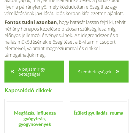
alapanyagok, melyek mérsékelni képesek a panaszokat.
Ilyen a páfrányfenyő, mely köztudottan elősegíti az agy
vérellátásának javulását. Idős korban kifejezetten ajánlott.
Fontos tudni azonban
, hogy hatását lassan fejti ki, tehát
néhány hónapos kezelésre biztosan szükség lesz, míg
előnyös jellemzői érvényesülnek. Az idegrendszer és a
hallás működésének elősegítését a B-vitamin csoport
elemeivel, valamint magnéziummal és cinkkel
támogathatjuk meg.
A pajzsmirigy
Szembetegségek
betegségei
Kapcsolódó cikkek
Megfázás, influenza
Ízületi gyulladás, reuma
gyógyteák,
gyógynövények