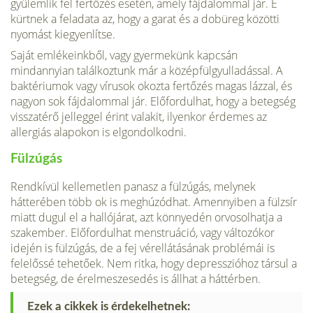
gyülemlik fel fertőzés esetén, amely fájdalommal jár. E
kürtnek a feladata az, hogy a garat és a dobüreg közötti
nyomást kiegyenlítse.
Saját emlékeinkből, vagy gyermekünk kapcsán
mindannyian találkoztunk már a középfülgyulladással. A
baktériumok vagy vírusok okozta fertőzés magas lázzal, és
nagyon sok fájdalommal jár. Előfordulhat, hogy a betegség
visszatérő jelleggel érint valakit, ilyenkor érdemes az
allergiás alapokon is elgondolkodni.
Fülzúgás
Rendkívül kellemetlen panasz a fülzúgás, melynek
hátterében több ok is meghúzódhat. Amennyiben a fülzsír
miatt dugul el a hallójárat, azt könnyedén orvosolhatja a
szakember. Előfordulhat menstruáció, vagy változókor
idején is fülzúgás, de a fej vérellátásának problémái is
felelőssé tehetőek. Nem ritka, hogy depresszióhoz társul a
betegség, de érelmeszesedés is állhat a háttérben.
Ezek a cikkek is érdekelhetnek: