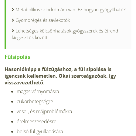
Metabolikus szindrómám van. Ez hogyan gyógyítható?
Gyomorégés és savlekötők
Lehetséges kölcsönhatások gyógyszerek és étrend
kiegészítők között
Fülsípolás
Hasonlóképp a fülzúgáshoz, a fül sípolása is
igencsak kellemetlen. Okai szerteágazóak, így
visszavezethető
:
magas vérnyomásra
cukorbetegségre
vese-, és májproblémákra
érelmeszesedésre.
belső fül gyulladására