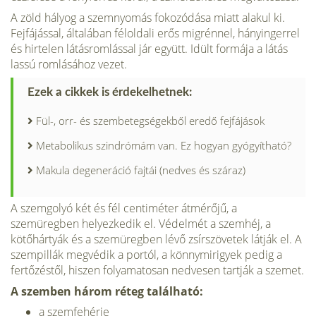
A zöld hályog a szemnyomás fokozódása miatt alakul ki.
Fejfájással, általában féloldali erős migrénnel, hányingerrel
és hirtelen látásromlással jár együtt. Idült formája a látás
lassú romlásához vezet.
Ezek a cikkek is érdekelhetnek:
Fül-, orr- és szembetegségekből eredő fejfájások
Metabolikus szindrómám van. Ez hogyan gyógyítható?
Makula degeneráció fajtái (nedves és száraz)
A szemgolyó két és fél centiméter átmérőjű, a
szemüregben helyezkedik el. Védelmét a szemhéj, a
kötőhártyák és a szemüregben lévő zsírszövetek látják el. A
szempillák megvédik a portól, a könnymirigyek pedig a
fertőzéstől, hiszen folyamatosan nedvesen tartják a szemet.
A szemben három réteg található:
a szemfehérje