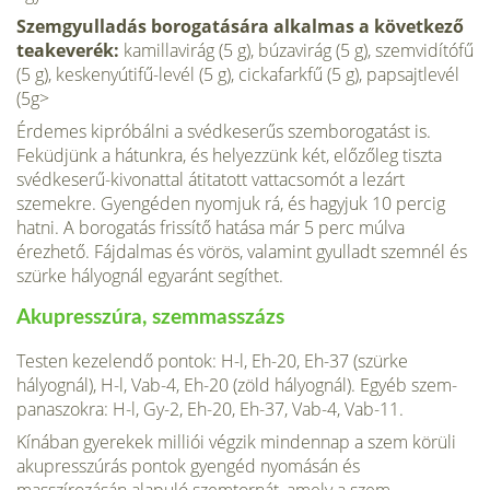
Szemgyulladás borogatására alkalmas a következő
teakeverék:
kamillavirág (5 g), búzavirág (5 g), szemvidítófű
(5 g), keskenyútifű-levél (5 g), cickafarkfű (5 g), papsajtlevél
(5g>
Érdemes kipróbálni a svédkeserűs szemborogatást is.
Feküdjünk a hátunkra, és helyezzünk két, előzőleg tiszta
svédkeserű-kivonattal átitatott vattacsomót a lezárt
szemekre. Gyengéden nyomjuk rá, és hagyjuk 10 percig
hatni. A borogatás frissítő hatása már 5 perc múlva
érezhető. Fájdalmas és vörös, valamint gyulladt szemnél és
szürke hályognál egyaránt segíthet.
Akupresszúra, szemmasszázs
Testen kezelendő pontok: H-l, Eh-20, Eh-37 (szürke
hályognál), H-l, Vab-4, Eh-20 (zöld hályognál). Egyéb szem-
panaszokra: H-l, Gy-2, Eh-20, Eh-37, Vab-4, Vab-11.
Kínában gyerekek milliói végzik mindennap a szem körüli
akupresszúrás pontok gyengéd nyomásán és