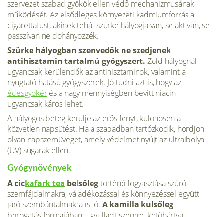
szervezet szabad gyökök ellen védő mechanizmusának
működését. Az elsődleges környezeti kadmiumforrás a
cigarettafüst, akinek tehát szürke hályogja van, se aktívan, se
passzívan ne dohányozzék.
Szürke hályogban szenvedők ne szedjenek
antihisztamin tartalmú gyógyszert.
Zöld hályognál
ugyancsak kerülendők az antihisztaminok, valamint a
nyugtató hatású gyógyszerek. Jó tudni azt is, hogy az
édesgyökér
és a nagy mennyiségben bevitt niacin
ugyancsak káros lehet.
A hályogos beteg kerülje az erős fényt, különösen a
közvetlen napsütést. Ha a szabadban tartózkodik, hordjon
olyan napszemüveget, amely védelmet nyújt az ultraibolya
(UV) sugarak ellen.
Gyógynövények
A cic
kafark tea
belsőleg
történő fogyasztása szúró
szemfájdalmakra, váladékozással és könnyezéssel együtt
járó szembántalmakra is jó.
A kamilla külsőleg
–
borogatás formájában – gyulladt szemre, kötőhártya-