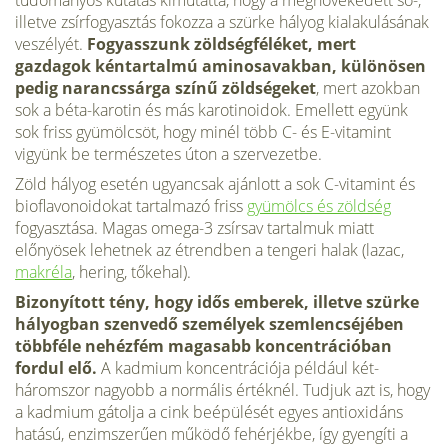
tudományos kutatás kimutatta, hogy a megnövekedett só-,
illetve zsírfogyasztás fokozza a szürke hályog kialakulásának
veszélyét.
Fogyasszunk zöldségféléket, mert
gazdagok kéntartalmú aminosavakban, különösen
pedig narancssárga színű zöldségeket
, mert azokban
sok a béta-karotin és más karotinoidok. Emellett együnk
sok friss gyümölcsöt, hogy minél több C- és E-vitamint
vigyünk be természetes úton a szervezetbe.
Zöld hályog esetén ugyancsak ajánlott a sok C-vitamint és
bioflavonoidokat tartalmazó friss
gyümölcs és zöldség
fogyasztása. Magas omega-3 zsírsav tartalmuk miatt
előnyösek lehetnek az étrendben a tengeri halak (lazac,
makréla
, hering, tőkehal).
Bizonyított tény, hogy idős emberek, illetve szürke
hályogban szenvedő személyek szemlencséjében
többféle nehézfém magasabb koncentrációban
fordul elő.
A kadmium koncentrációja például két-
háromszor nagyobb a normális értéknél. Tudjuk azt is, hogy
a kadmium gátolja a cink beépülését egyes antioxidáns
hatású, enzimszerűen működő fehérjékbe, így gyengíti a