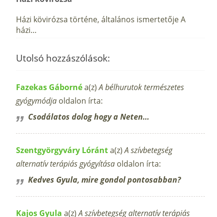
Házi kövirózsa történe, általános ismertetője A
házi…
Utolsó hozzászólások:
Fazekas Gáborné
a(z)
A bélhurutok természetes
gyógymódja
oldalon írta:
Csodálatos dolog hogy a Neten…
Szentgyörgyváry Lóránt
a(z)
A szívbetegség
alternatív terápiás gyógyítása
oldalon írta:
Kedves Gyula, mire gondol pontosabban?
Kajos Gyula
a(z)
A szívbetegség alternatív terápiás