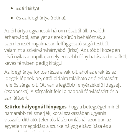
az érhártya
és az ideghártya (retina).
Az érhártya ugyancsak három részből áll: a valódi
érhártyából, amelyet az erek sűrűn behálóznak, a
szemlencsét rugalmasan felfüggesztő sugártestből,
valamint a szivárványhártyából (írisz). Az utóbbi közepén
lévő nyílás a pupilla, amely erősebb fény hatására beszűkül,
kevés fényben pedig kitágul.
Az ideghártya fontos része a vakfolt, ahol az erek és az
idegek lépnek be, ettől oldalra található az éleslátásért
felelős sárgafolt. Ott van a legtöbb fényérzékelő idegsejt
(csapocska). A sárgafolt felel a nappali fénylátásért és a
színlátásért.
Szürke hályognál lényeges
, hogy a betegséget minél
hamarabb felismerjék, korai szakaszában ugyanis
visszafordítható. Jelentős látásromlásnál azonban az
egyetlen megoldást a szürke hályog eltávolítása és a