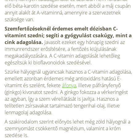
elő béta-karotin szedése esetén, mert abból a máj csupán
annyit alakít át A-vitaminná, amennyire a szervezetnek
szüksége van.
Szemfertőzéseknél érdemes emelt dózisban C-
vitamint szedni; segíti a gyógyulást csakúgy, mint a
cink adagolása.
Javasolt ezeket egy hónapig szedni az
immunrendszer erősítésére, a fertőzés kiújulásának
megakadályozására. A C-vitamin adagolását lehetőleg
egészítsük ki bioflavonoidok szedésével.
Szürke hályognál ugyancsak hasznos a C-vitamin adagolása,
emellett azonban érdemes még antioxidáns hatású E-
vitamint és szelént, fekete
áfonya
, illetve páfrányfenyő
(ginkgo) kivonatot szedni. A ginkgo fokozza a vérkeringést
az agyban, így a szem vérellátását is javítja. Hasznos a
telítetlen zsírsavakat tartalmazó tengerihal-olaj, illetve
lenmagolaj adagolása.
A szakirodalom szerint előnyös lehet még zöld hályognál a
szemnyomást csökkentő magnézium, valamint a króm
szedése is.