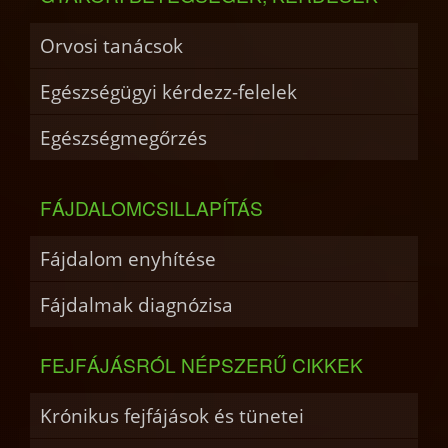
Orvosi tanácsok
Egészségügyi kérdezz-felelek
Egészségmegőrzés
FÁJDALOMCSILLAPÍTÁS
Fájdalom enyhítése
Fájdalmak diagnózisa
FEJFÁJÁSRÓL NÉPSZERŰ CIKKEK
Krónikus fejfájások és tünetei