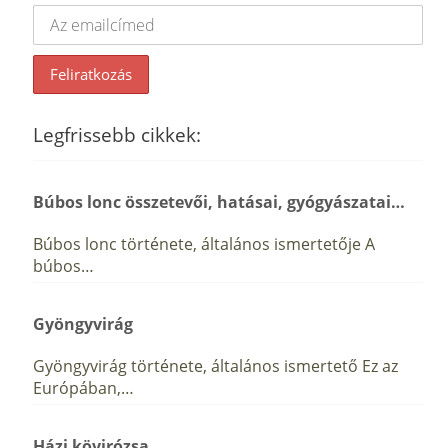
Legfrissebb cikkek:
Búbos lonc összetevői, hatásai, gyógyászatai…
Búbos lonc története, általános ismertetője A
búbos…
Gyöngyvirág
Gyöngyvirág története, általános ismertető Ez az
Európában,…
Házi kövirózsa