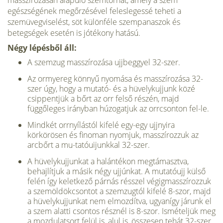
masszírozásán alapuló szemtornát, amely a szem
egészségének megőrzésével feleslegessé teheti a
szemüvegviselést, söt különféle szempanaszok és
betegségek esetén is jótékony hatású.
Négy lépésből áll:
A szemzug masszírozása ujjbeggyel 32-szer.
Az ormyereg könnyű nyomása és masszírozása 32-
szer úgy, hogy a mutató- és a hüvelykujjunk közé
csippentjük a bőrt az orr felső részén, majd
függőleges irányban húzogatjuk az orrcsonton fel-le.
Mindkét orrnyílástól kifelé egy-egy ujjnyira
körkörösen és finoman nyomjuk, masszírozzuk az
arcbőrt a mu-tatóuijunkkal 32-szer.
A hüvelykujjunkat a halántékon megtámasztva,
behajlítjuk a másik négy ujjúnkat. A mutatóujj külső
felén így keletkező párnás résszel végigmasszírozzuk
a szemöldökcsontot a szemzugtól kifelé 8-szor, majd
a hüvelykujjunkat nem elmozdítva, ugyanígy járunk el
a szem alatti csontos résznél is 8-szor. Ismételjük meg
a mozdulatsort felül is, alul is, összesen tehát 32-szer