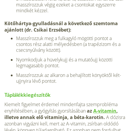
masszírozzuk végig ezeket a csontokat egyszerre
mindkét kézzel.
Kötőhártya-gyulladásnál a következő szemtoma
ajánlott (dr. Csikai Erzsébet):
Masszírozzuk meg a fulkagyló mögötti pontot a
csontos rész alatti mélyedésben (a trapézizom és a
csecsnyúlvány között).
Nyomkodjuk a hüvelykujj és a mutatóujj közötti
legmagasabb pontot.
Masszírozzuk az alkaron a behajlított könyöktől két-
ujjnyira lévő pontot.
Táplálékkiegészítők
Kiemelt figyelmet érdemel mindenfajta szemprobléma
enyhítésében, a gyógyítás gyorsításában
az
A-vitamin
,
illetve annak elő vitaminja, a béta-karotin.
A dózisra
azonban vigyázni kell, mert az A-vitamin, zsírban oldódó
lévén, könnyen túladagolható. Ez azonban nem fordulhat