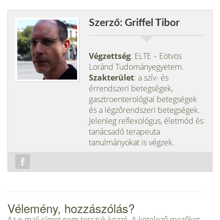
Szerző: Griffel Tibor
Végzettség
: ELTE – Eötvös
Loránd Tudományegyetem.
Szakterület
: a szív- és
érrendszeri betegségek,
gasztroenterológiai betegségek
és a légzőrendszeri betegségek.
Jelenleg reflexológus, életmód és
tanácsadó terapeuta
tanulmányokat is végzek.
Vélemény, hozzászólás?
Az e-mail címet nem tesszük közzé.
A kötelező mezőket