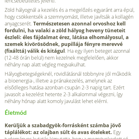
lencsebeültetés jelenti.
Zöld hályognál a kezelés és a megelőzés egyaránt arra épül,
hogy csökkentsék a szemnyomást, illetve javítsák a kollagén
anyagcserét.
Természetesen azonnal orvoshoz kell
fordulni, ha valaki a zöld hályog heveny tüneteit
észleli: éles fájdalmat érez, látása elhomályosul, a
szemek kivörösödnek, pupillája fényre merevvé
(fixálttá) válik és kitágul
. Ha egy ilyen beteget azonnal
(12-48 órán belül) nem kezelnek megfelelően, akkor
néhány nap alatt végleg megvakulhat.
Hályogbetegségeknél, rövidlátásnál többnyire jól működik
a bioenergia-, illetve a pránakezelés, amelynek az
elsődleges hatása azonban csupán 2-3 napig tart. Ezért
javasolt a kezelést hetente 2-3 alkalommal végezni, így
néhány hónap alatt komoly javulást lehet elérni.
Életmód
Kerüljük a szabadgyök-forrásként számba jövő
táplálékot: az olajban sült és avas ételeket.
Egy