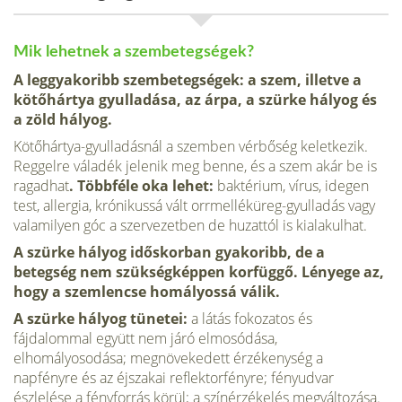
Mik lehetnek a szembetegségek?
A leggyakoribb szembetegségek: a szem, illetve a
kötőhártya gyulladása, az árpa, a szürke hályog és
a zöld hályog.
Kötőhártya-gyulladásnál a szemben vérbőség keletkezik.
Reggelre váladék jelenik meg benne, és a szem akár be is
ragadhat
. Többféle oka lehet:
baktérium, vírus, idegen
test, allergia, krónikussá vált orrmelléküreg-gyulladás vagy
valamilyen góc a szervezetben de huzattól is kialakulhat.
A szürke hályog időskorban gyakoribb, de a
betegség nem szükségképpen korfüggő. Lényege az,
hogy a szemlencse homályossá válik.
A szürke hályog tünetei:
a látás fokozatos és
fájdalommal együtt nem járó elmosódása,
elhomályosodása; megnövekedett érzékenység a
napfényre és az éjszakai reflektorfényre; fényudvar
észlelése a fényforrás körül; a színérzékelés megváltozása.