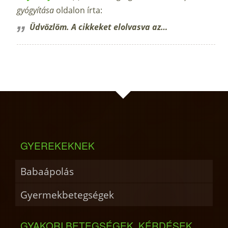
gyógyítása
oldalon írta:
Üdvözlöm. A cikkeket elolvasva az…
GYEREKEKNEK
Babaápolás
Gyermekbetegségek
GYAKORI BETEGSÉGEK, KÉRDÉSEK