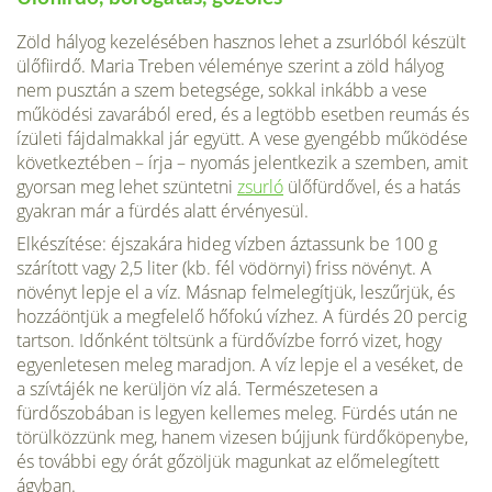
Zöld hályog kezelésében hasznos lehet a zsurlóból készült
ülőfiirdő. Maria Treben véleménye szerint a zöld hályog
nem pusztán a szem betegsége, sokkal inkább a vese
működési zavarából ered, és a legtöbb esetben reumás és
ízületi fájdalmakkal jár együtt. A vese gyengébb működése
következtében – írja – nyomás jelentkezik a szemben, amit
gyorsan meg lehet szüntetni
zsurló
ülőfürdővel, és a hatás
gyakran már a fürdés alatt érvényesül.
Elkészítése: éjszakára hideg vízben áztassunk be 100 g
szárított vagy 2,5 liter (kb. fél vödörnyi) friss növényt. A
növényt lepje el a víz. Másnap felmelegítjük, leszűrjük, és
hozzáöntjük a megfelelő hőfokú vízhez. A fürdés 20 percig
tartson. Időnként töltsünk a fürdővízbe forró vizet, hogy
egyenletesen meleg maradjon. A víz lepje el a veséket, de
a szívtájék ne kerüljön víz alá. Természetesen a
fürdőszobában is legyen kellemes meleg. Fürdés után ne
törülközzünk meg, hanem vizesen bújjunk fürdőköpenybe,
és további egy órát gőzöljük magunkat az előmelegített
ágyban.