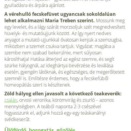
gyulladásra és árpára ajánlott.
A vérehulló fecskefüvet ugyancsak sokoldalúan
lehet alkalmazni Maria Treben szerint.
Mossunk meg
egy levelet, és a lágy szárát morzsoljuk szét megnedvesített
hüvelyk- és mutatóujjunk között. Az így nyert nedves
anyagot a mutató-ujjunkkal óvatosan kenjük a szemzugba,
miközben a szemet csukva tartjuk. Vigyázat: magába a
szembe nem szabad bekerülnie, mert súlyosan
károsíthatja! Hatása átterjed az egész szemre, és segít
szürke hályognál, az ideghártya bevérzése és leválása
esetén, gyengén látóknak, és egészséges, de megerőltetett
szemnél is. Említésre érdemes, hogy a fecskefüből
homeopátiás szert is készítenek.
Zöld hályog ellen javasolt a következő teakeverék:
csalán
, orvosi veronika, körömvirág és zsurló – azonos
mennyiségben. A teából naponta 2-3 csészével
fogyasszunk el, adjunk hozzá egy-egy teáskanálnyi
svédkeserűt.
Ülőfiirdő, borogatás, gőzölés