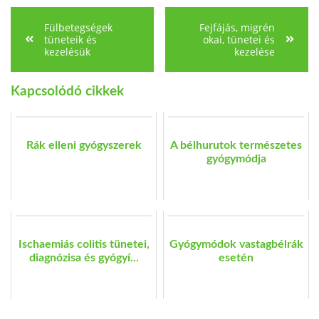
Fülbetegségek
Fejfájás, migrén
tüneteik és
okai, tünetei és
kezelésük
kezelése
Kapcsolódó cikkek
Rák elleni gyógyszerek
A bélhurutok természetes
gyógymódja
Ischaemiás colitis tünetei,
Gyógymódok vastagbélrák
diagnózisa és gyógyí...
esetén