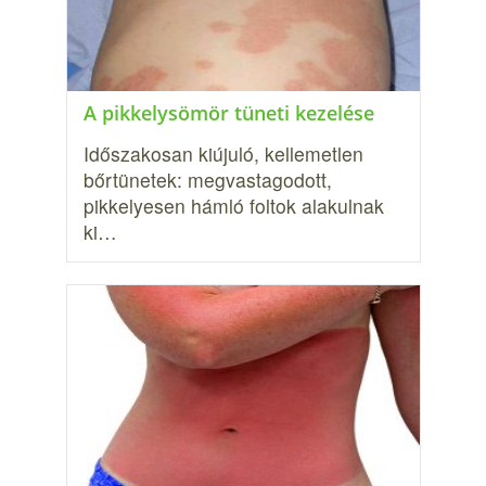
A pikkelysömör tüneti kezelése
Időszakosan kiújuló, kellemetlen
bőrtünetek: megvastagodott,
pikkelyesen hámló foltok alakulnak
ki…