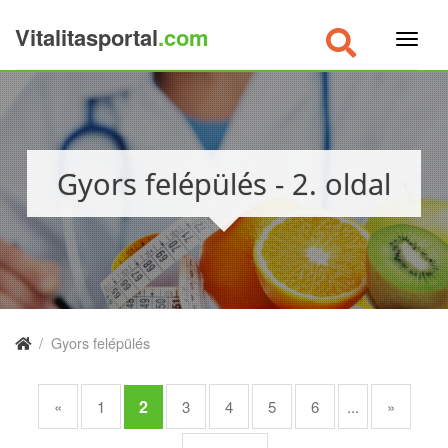
Vitalitasportal
.com
×
Gyors felépülés - 2. oldal
/
Gyors felépülés
2
«
1
3
4
5
6
...
»