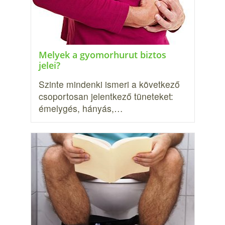
Melyek a gyomorhurut biztos
jelei?
Szinte mindenki ismeri a következő
csoportosan jelentkező tüneteket:
émelygés, hányás,…