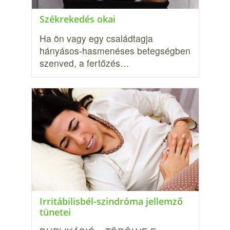
Székrekedés okai
Ha ön vagy egy családtagja
hányásos-hasmenéses betegségben
szenved, a fertőzés…
Irritábilisbél-szindróma jellemző
tünetei