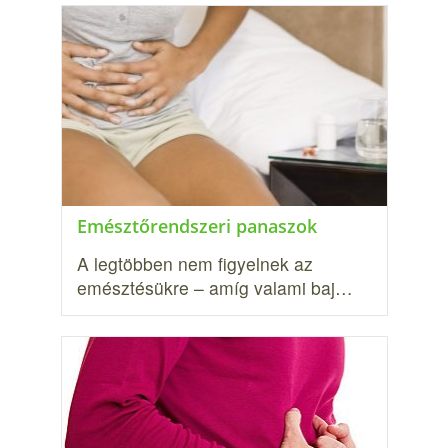
Emésztőrendszeri panaszok
A legtöbben nem figyelnek az
emésztésükre – amíg valami baj…