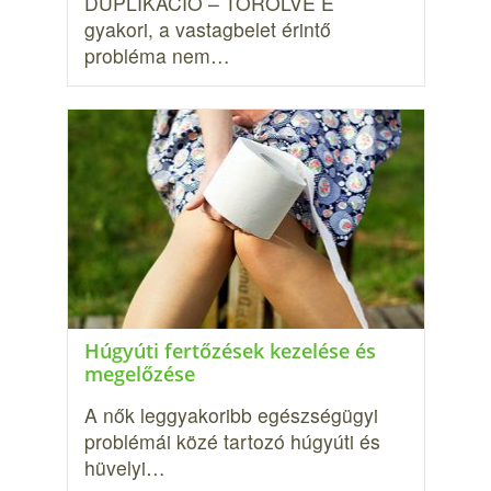
DUPLIKÁCIÓ – TÖRÖLVE E
gyakori, a vastagbelet érintő
probléma nem…
Húgyúti fertőzések kezelése és
megelőzése
A nők leggyakoribb egészségügyi
problémái közé tartozó húgyúti és
hüvelyi…