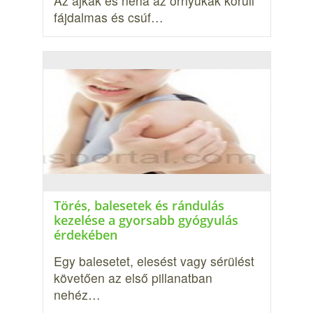
Az ajkak és néha az orrlyukak körüli
fájdalmas és csúf…
Törés, balesetek és rándulás
kezelése a gyorsabb gyógyulás
érdekében
Egy balesetet, elesést vagy sérülést
követően az első pillanatban
nehéz…