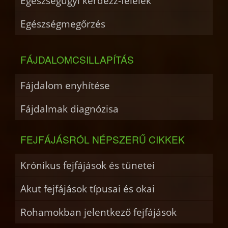
Egészségügyi kérdezz-felelek
Egészségmegőrzés
FÁJDALOMCSILLAPÍTÁS
Fájdalom enyhítése
Fájdalmak diagnózisa
FEJFÁJÁSRÓL NÉPSZERŰ CIKKEK
Krónikus fejfájások és tünetei
Akut fejfájások típusai és okai
Rohamokban jelentkező fejfájások