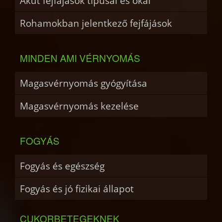
Akut fejfájások típusai és okai
Rohamokban jelentkező fejfájások
MINDEN AMI VÉRNYOMÁS
Magasvérnyomás gyógyítása
Magasvérnyomás kezelése
FOGYÁS
Fogyás és egészség
Fogyás és jó fizikai állapot
CUKORBETEGEKNEK