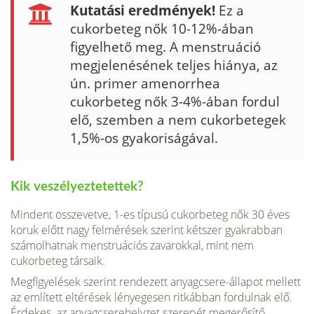
Kutatási eredmények!
Ez a
cukorbeteg nők 10-12%-ában
figyelhető meg. A menstruáció
megjelenésének teljes hiánya, az
ún. pri­mer amenorrhea
cukorbeteg nők 3-4%-ában fordul
elő, szemben a nem cukorbetegek
1,5%-os gyakoriságával.
Kik veszélyeztetettek?
Mindent összevetve, 1-es típusú cukorbeteg nők 30 éves
koruk előtt nagy felmérések szerint kétszer gyakrabban
számolhatnak menstruációs zavarok­kal, mint nem
cukorbeteg társaik.
Megfigyelések szerint rendezett anyagcsere-állapot mellett
az említett eltérések lényegesen ritkábban for­dulnak elő.
Érdekes, az anyagcserehelyzet szerepét megerősítő