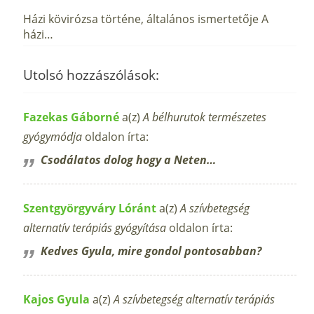
Házi kövirózsa történe, általános ismertetője A
házi…
Utolsó hozzászólások:
Fazekas Gáborné
a(z)
A bélhurutok természetes
gyógymódja
oldalon írta:
Csodálatos dolog hogy a Neten…
Szentgyörgyváry Lóránt
a(z)
A szívbetegség
alternatív terápiás gyógyítása
oldalon írta:
Kedves Gyula, mire gondol pontosabban?
Kajos Gyula
a(z)
A szívbetegség alternatív terápiás