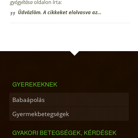
gyógyítása
oldalon írta:
Üdvözlöm. A cikkeket elolvasva az…
GYEREKEKNEK
Babaápolás
Gyermekbetegségek
GYAKORI BETEGSÉGEK, KÉRDÉSEK