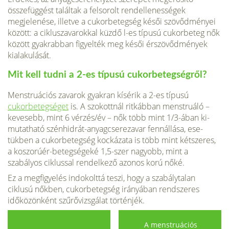
összefüggést találtak a felsorolt rendellenes­ségek
megjelenése, illetve a cukorbetegség késői szövőd­ményei
között: a cikluszavarokkal küzdő l-es típusú cu­korbeteg nők
között gyakrabban figyelték meg késői érszövődmények
kialakulását.
Mit kell tudni a 2-es típusú cukorbetegségről?
Menstruációs zavarok gyakran kísérik a 2-es típusú
cukorbetegséget
is. A szokottnál ritkábban menstruáló –
kevesebb, mint 6 vérzés/év – nők több mint 1/3-ában ki­
mutatható szénhidrát-anyagcserezavar fennállása, ese­
tükben a cukorbetegség kockázata is több mint kétsze­res,
a koszorúér-betegségeké 1,5-szer nagyobb, mint a
szabályos ciklussal rendelkező azonos korú nőké.
Ez a megfigyelés indokolttá teszi, hogy a szabályta­lan
ciklusú nőkben, cukorbetegség irányában rend­szeres
időközönként szűrővizsgálat történjék.
A menstruációs