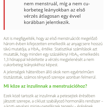
nem menstruál, míg a nem cu­
korbeteg leányokban az első
vérzés átlagosan egy évvel
korábban jelentkezik.
Azt is megfigyelték, hogy az első menstruációt megelőző
három évben kifejezetten emelkedik az anyag­csere hosszú
távú mutatója, a HbA
értéke. Statisztikai számítások azt
lc
mutatták, hogy minden egy százaléknyi HbA
-emelkedés
lc
1,3 hónappal késleltette a vérzés meg­jelenését a nem
cukorbeteg leányokéhoz képest.
A jelenségek hátterében álló okok nem egyértelmű­en
tisztázottak, számos tényező szerepe azonban fel­merül.
Mi köze az inzulinnak a menstruációhoz?
Ezek közé tartozik az inzulinnak a petesejtek érésé­ben
játszott szerepe, a ciklust szabályozó hormonális rendszer –
a közti-agyalapi mirigy-petefészek tengely – érésének