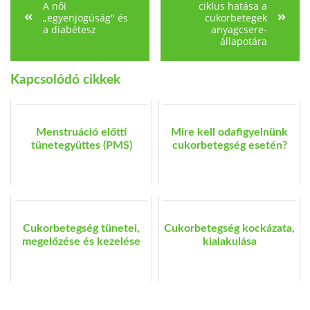
A női
ciklus hatása a
„egyenjogúság" és
cukorbetegek
a diabétesz
anyagcsere-
állapotára
Kapcsolódó cikkek
Menstruáció előtti
Mire kell odafigyelnünk
tünetegyüttes (PMS)
cukorbetegség esetén?
Cukorbetegség tünetei,
Cukorbetegség kockázata,
megelőzése és kezelése
kialakulása