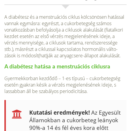
A diabétesz és a menstruációs ciklus kölcsönösen hatás­sal
vannak egymásra: egyrészt, a cukorbetegség számos
vonatkozásban befolyásolja a ciklusok alakulását (fiatal­kori
kezdet esetén az első vérzés megjelenésének ideje, a
vérzés mennyisége, a ciklusok tartama, rendszeressége
stb.), másrészt a ciklussal kapcsolatos hormonális válto­
zások is módosít(hat)ják az anyagcsere-állapot alaku­lását.
A diabétesz hatása a menstruációs ciklusra
Gyermekkorban kezdődő – 1-es típusú – cukorbe­tegség
esetén gyakran késik a vérzés megjelenésé­nek ideje, s
lassabban áll be szabályos periodicitása.
Kutatási eredmények!
Az Egyesült
Államokban a cukorbeteg leányok
90%-a 14 és fél éves kora előtt