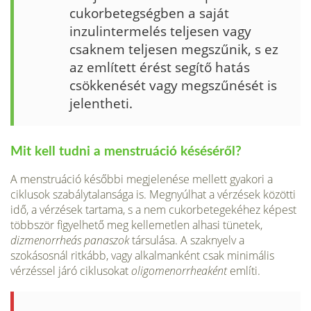
cukorbetegségben a saját
inzulinterme­lés teljesen vagy
csaknem teljesen megszűnik, s ez
az említett érést segítő hatás
csökkenését vagy meg­szűnését is
jelentheti.
Mit kell tudni a menstruáció késéséről?
A menstruáció későbbi megjelenése mellett gyakori a
ciklusok szabálytalansága is. Megnyúlhat a vérzések kö­zötti
idő, a vérzések tartama, s a nem cukorbetegekéhez képest
többször figyelhető meg kellemetlen alhasi tüne­tek,
dizmenorrheás panaszok
társulása. A szaknyelv a
szokásosnál ritkább, vagy alkalmanként csak minimális
vérzéssel járó ciklusokat
oligomenorrheaként
említi.