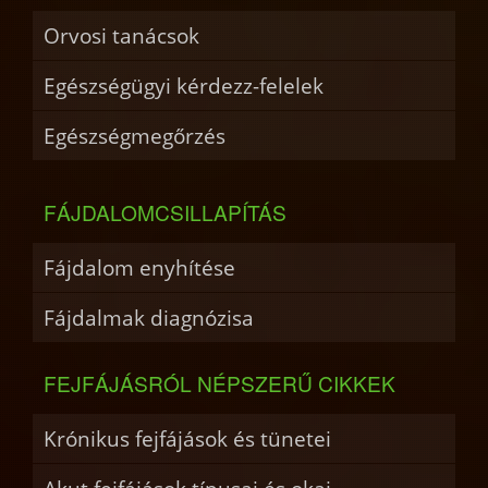
Orvosi tanácsok
Egészségügyi kérdezz-felelek
Egészségmegőrzés
FÁJDALOMCSILLAPÍTÁS
Fájdalom enyhítése
Fájdalmak diagnózisa
FEJFÁJÁSRÓL NÉPSZERŰ CIKKEK
Krónikus fejfájások és tünetei